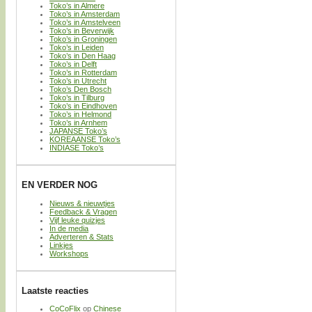
Toko’s in Almere
Toko’s in Amsterdam
Toko’s in Amstelveen
Toko’s in Beverwijk
Toko’s in Groningen
Toko’s in Leiden
Toko’s in Den Haag
Toko’s in Delft
Toko’s in Rotterdam
Toko’s in Utrecht
Toko’s Den Bosch
Toko’s in Tilburg
Toko’s in Eindhoven
Toko’s in Helmond
Toko’s in Arnhem
JAPANSE Toko’s
KOREAANSE Toko’s
INDIASE Toko’s
EN VERDER NOG
Nieuws & nieuwtjes
Feedback & Vragen
Vijf leuke quizjes
In de media
Adverteren & Stats
Linkjes
Workshops
Laatste reacties
CoCoFlix
op
Chinese