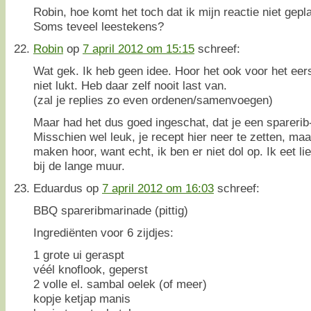
Robin, hoe komt het toch dat ik mijn reactie niet gepla
Soms teveel leestekens?
Robin
op
7 april 2012 om 15:15
schreef:
Wat gek. Ik heb geen idee. Hoor het ook voor het eer
niet lukt. Heb daar zelf nooit last van.
(zal je replies zo even ordenen/samenvoegen)
Maar had het dus goed ingeschat, dat je een sparerib-
Misschien wel leuk, je recept hier neer te zetten, maar
maken hoor, want echt, ik ben er niet dol op. Ik eet l
bij de lange muur.
Eduardus
op
7 april 2012 om 16:03
schreef:
BBQ spareribmarinade (pittig)
Ingrediënten voor 6 zijdjes:
1 grote ui geraspt
véél knoflook, geperst
2 volle el. sambal oelek (of meer)
kopje ketjap manis