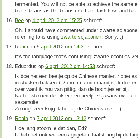
fermented. You will not be able to achieve the same ef
black beans as the beans itself are tasteless and too 
Bee
op
4 april 2012 om 15:25
schreef:
Oh, I should have commented under zwarte sojabone
referring to is using
zwarte sojabonen
. Sorry. :)
Robin
op
5 april 2012 om 14:31
schreef:
It’s the language that’s confusing: zwarte boontjes ve
Eduardus
op
6 april 2012 om 14:53
schreef:
Ik doe het een beetje op de Chinese manier, ribbetjes
in stukken hakken ± 2 cm, in stoommandje, ik doe er 
over want ik hou van pittig, dan de boontjes er bij.
Na het stomen doe ik er een beetje sojasaus over en 
sesamolie.
Zo ongeveer krijg ik het bij de Chinees ook. :-)
Robin
op
7 april 2012 om 13:12
schreef:
Hoe lang stoom je dat dan, Ed?
Ik heb het ook wel eens gegeten, laatst nog bij de la