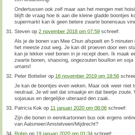
Ondertussen ook zelf maar aan het mengen met hoisi
blijft de vraag hoe ik aan die kleine gladde boontjes 
supermarkt kan ik geen betere zwarte bonensaus vi
Steven
op
2 november 2018 om 07:59
schreef:
Als je de bonen van Mee Chun afspoelt en 5 minuten 
het meeste zout weg. Je kan dit proeven door een st
kan je lekker veel bonen in je recept doen. Ik maak 
zwarte bonen, shaoxing, ongezouten bouillon en soj
umami!
Peter Bottelier
op
16 november 2019 om 18:56
schree
Je kan de boontjes even weken. Maar ook weer niet te
neutraal. Je wil wel dat smaakje en dat beetje zoute
sojasaus en dergelijke uiteraard den zaak.
Patricia Kok
op
11 januari 2020 om 08:06
schreef:
Zijn die bonen in eennkartonnen bus ook ergens online
van Aalsmeer/Amstelveen/Mijdrecht?
Robin
op
19 januari 2020 om 01:34
schreef: