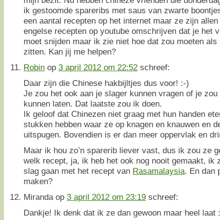
ik gestoomde spareribs met saus van zwarte boontjes
een aantal recepten op het internet maar ze zijn allen
engelse recepten op youtube omschrijven dat je het v
moet snijden maar ik zie niet hoe dat zou moeten als 
zitten. Kan jij me helpen?
Robin
op
3 april 2012 om 22:52
schreef:
Daar zijn die Chinese hakbijltjes dus voor! :-)
Je zou het ook aan je slager kunnen vragen of je zou
kunnen laten. Dat laatste zou ik doen.
Ik geloof dat Chinezen niet graag met hun handen eten
stukken hebben waar ze op knagen en knauwen en de
uitspugen. Bovendien is er dan meer oppervlak en dri
Maar ik hou zo’n sparerib liever vast, dus ik zou ze 
welk recept, ja, ik heb het ook nog nooit gemaakt, ik
slag gaan met het recept van
Rasamalaysia
. En dan 
maken?
Miranda
op
3 april 2012 om 23:19
schreef:
Dankje! Ik denk dat ik ze dan gewoon maar heel laat :