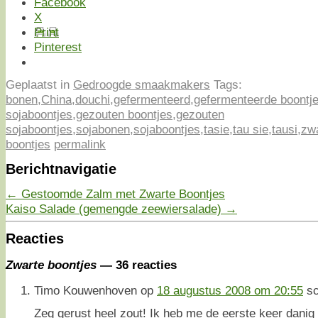
Facebook
X
Print
Pinterest
Geplaatst in
Gedroogde smaakmakers
Tags:
bonen
,
China
,
douchi
,
gefermenteerd
,
gefermenteerde boontj
sojaboontjes
,
gezouten boontjes
,
gezouten
sojaboontjes
,
sojabonen
,
sojaboontjes
,
tasie
,
tau sie
,
tausi
,
zw
boontjes
permalink
Berichtnavigatie
←
Gestoomde Zalm met Zwarte Boontjes
Kaiso Salade (gemengde zeewiersalade)
→
Reacties
Zwarte boontjes
— 36 reacties
Timo Kouwenhoven
op
18 augustus 2008 om 20:55
sc
Zeg gerust heel zout! Ik heb me de eerste keer dani