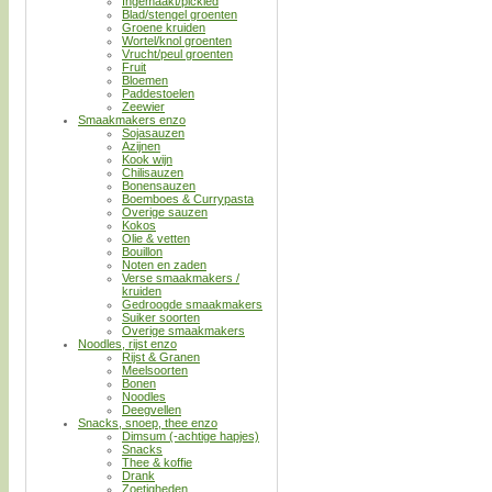
Ingemaakt/pickled
Blad/stengel groenten
Groene kruiden
Wortel/knol groenten
Vrucht/peul groenten
Fruit
Bloemen
Paddestoelen
Zeewier
Smaakmakers enzo
Sojasauzen
Azijnen
Kook wijn
Chilisauzen
Bonensauzen
Boemboes & Currypasta
Overige sauzen
Kokos
Olie & vetten
Bouillon
Noten en zaden
Verse smaakmakers /
kruiden
Gedroogde smaakmakers
Suiker soorten
Overige smaakmakers
Noodles, rijst enzo
Rijst & Granen
Meelsoorten
Bonen
Noodles
Deegvellen
Snacks, snoep, thee enzo
Dimsum (-achtige hapjes)
Snacks
Thee & koffie
Drank
Zoetigheden