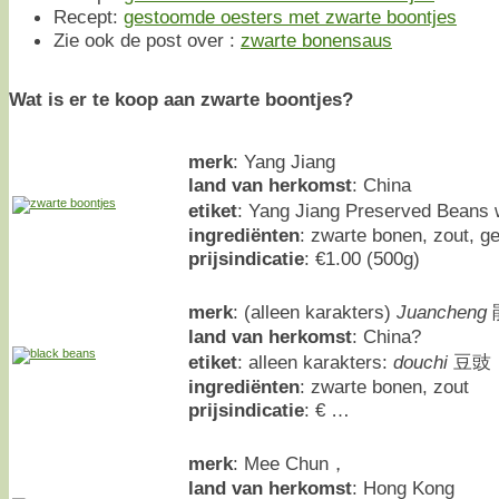
Recept:
gestoomde oesters met zwarte boontjes
Zie ook de post over :
zwarte bonensaus
Wat is er te koop aan zwarte boontjes?
merk
: Yang Jiang
land van herkomst
: China
etiket
: Yang Jiang Preserved Bean
ingrediënten
: zwarte bonen, zout, 
prijsindicatie
: €1.00 (500g)
merk
: (alleen karakters)
Juancheng
land van herkomst
: China?
etiket
: alleen karakters:
douchi
豆豉
ingrediënten
: zwarte bonen, zout
prijsindicatie
: € …
merk
: Mee Chun，
land van herkomst
: Hong Kong