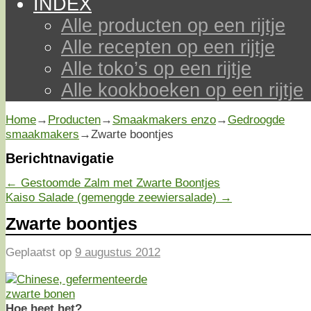
INDEX
Alle producten op een rijtje
Alle recepten op een rijtje
Alle toko’s op een rijtje
Alle kookboeken op een rijtje
Home
→
Producten
→
Smaakmakers enzo
→
Gedroogde
smaakmakers
→
Zwarte boontjes
Berichtnavigatie
←
Gestoomde Zalm met Zwarte Boontjes
Kaiso Salade (gemengde zeewiersalade)
→
Zwarte boontjes
Geplaatst op
9 augustus 2012
Hoe heet het?