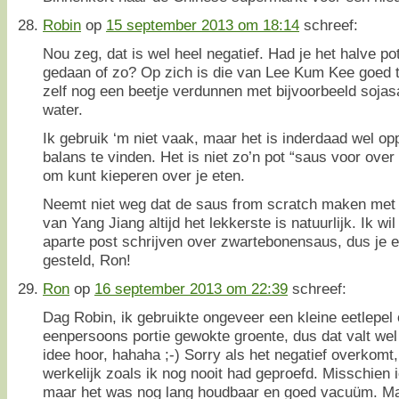
Robin
op
15 september 2013 om 18:14
schreef:
Nou zeg, dat is wel heel negatief. Had je het halve po
gedaan of zo? Op zich is die van Lee Kum Kee goed 
zelf nog een beetje verdunnen met bijvoorbeeld soja
water.
Ik gebruik ‘m niet vaak, maar het is inderdaad wel 
balans te vinden. Het is niet zo’n pot “saus voor over
om kunt kieperen over je eten.
Neemt niet weg dat de saus from scratch maken met 
van Yang Jiang altijd het lekkerste is natuurlijk. Ik w
aparte post schrijven over zwartebonensaus, dus je e
gesteld, Ron!
Ron
op
16 september 2013 om 22:39
schreef:
Dag Robin, ik gebruikte ongeveer een kleine eetlepel 
eenpersoons portie gewokte groente, dus dat valt w
idee hoor, hahaha ;-) Sorry als het negatief overkomt
werkelijk zoals ik nog nooit had geproefd. Misschien i
maar het was nog lang houdbaar en goed vacuüm. Maar