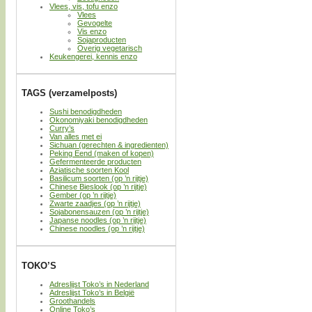
Vlees, vis, tofu enzo
Vlees
Gevogelte
Vis enzo
Sojaproducten
Overig vegetarisch
Keukengerei, kennis enzo
TAGS (verzamelposts)
Sushi benodigdheden
Okonomiyaki benodigdheden
Curry’s
Van alles met ei
Sichuan (gerechten & ingredienten)
Peking Eend (maken of kopen)
Gefermenteerde producten
Aziatische soorten Kool
Basilicum soorten (op ’n rijtje)
Chinese Bieslook (op ’n rijtje)
Gember (op ’n rijtje)
Zwarte zaadjes (op ’n rijtje)
Sojabonensauzen (op ’n rijtje)
Japanse noodles (op ’n rijtje)
Chinese noodles (op ’n rijtje)
TOKO’S
Adreslijst Toko’s in Nederland
Adreslijst Toko’s in België
Groothandels
Online Toko’s