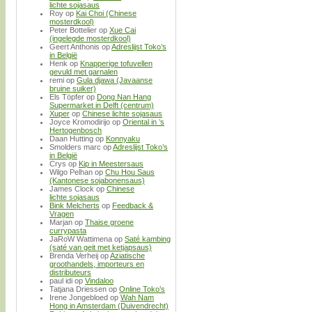
lichte sojasaus
Roy
op
Kai Choi (Chinese
mosterdkool)
Peter Bottelier
op
Xue Cai
(ingelegde mosterdkool)
Geert Anthonis
op
Adreslijst Toko’s
in België
Henk
op
Knapperige tofuvellen
gevuld met garnalen
remi
op
Gula djawa (Javaanse
bruine suiker)
Els Töpfer
op
Dong Nan Hang
Supermarket in Delft (centrum)
Xuper
op
Chinese lichte sojasaus
Joyce Kromodirijo
op
Oriental in ’s
Hertogenbosch
Daan Hutting
op
Konnyaku
Smolders marc
op
Adreslijst Toko’s
in België
Crys
op
Kip in Meestersaus
Wilgo Pelhan
op
Chu Hou Saus
(Kantonese sojabonensaus)
James Clock
op
Chinese
lichte sojasaus
Bink Melcherts
op
Feedback &
Vragen
Marjan
op
Thaise groene
currypasta
JaRoW Wattimena
op
Saté kambing
(saté van geit met ketjapsaus)
Brenda Verheij
op
Aziatische
groothandels, importeurs en
distributeurs
paul idi
op
Vindaloo
Tatjana Driessen
op
Online Toko’s
Irene Jongebloed
op
Wah Nam
Hong in Amsterdam (Duivendrecht)