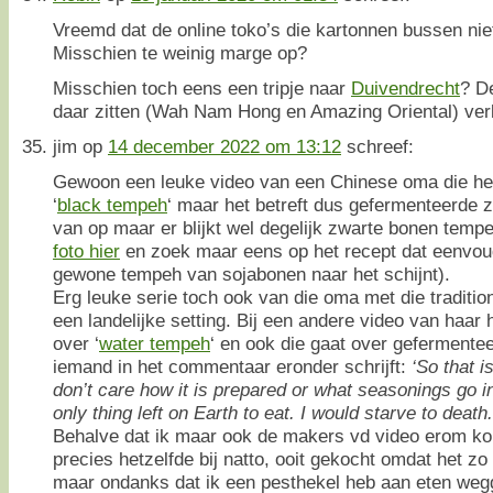
Vreemd dat de online toko’s die kartonnen bussen niet
Misschien te weinig marge op?
Misschien toch eens een tripje naar
Duivendrecht
? De
daar zitten (Wah Nam Hong en Amazing Oriental) ver
jim
op
14 december 2022 om 13:12
schreef:
Gewoon een leuke video van een Chinese oma die he
‘
black tempeh
‘ maar het betreft dus gefermenteerde z
van op maar er blijkt wel degelijk zwarte bonen tempe
foto hier
en zoek maar eens op het recept dat eenvoud
gewone tempeh van sojabonen naar het schijnt).
Erg leuke serie toch ook van die oma met die traditio
een landelijke setting. Bij een andere video van haar 
over ‘
water tempeh
‘ en ook die gaat over geferment
iemand in het commentaar eronder schrijft:
‘So that i
don’t care how it is prepared or what seasonings go int
only thing left on Earth to eat. I would starve to death.
Behalve dat ik maar ook de makers vd video erom ko
precies hetzelfde bij natto, ooit gekocht omdat het z
maar ondanks dat ik een pesthekel heb aan eten wegg