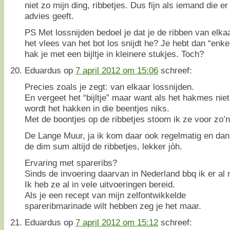
niet zo mijn ding, ribbetjes. Dus fijn als iemand die e
advies geeft.
PS Met lossnijden bedoel je dat je de ribben van elkaar
het vlees van het bot los snijdt he? Je hebt dan “enke
hak je met een bijltje in kleinere stukjes. Toch?
Eduardus
op
7 april 2012 om 15:06
schreef:
Precies zoals je zegt: van elkaar lossnijden.
En vergeet het “bijltje” maar want als het hakmes nie
wordt het hakken in die beentjes niks.
Met de boontjes op de ribbetjes stoom ik ze voor zo’n 
De Lange Muur, ja ik kom daar ook regelmatig en dan b
de dim sum altijd de ribbetjes, lekker jòh.
Ervaring met spareribs?
Sinds de invoering daarvan in Nederland bbq ik er al
Ik heb ze al in vele uitvoeringen bereid.
Als je een recept van mijn zelfontwikkelde
spareribmarinade wilt hebben zeg je het maar.
Eduardus
op
7 april 2012 om 15:12
schreef: