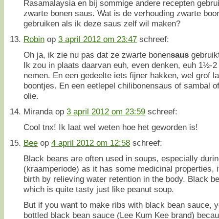
Rasamalaysia en bij sommige andere recepten gebrui
zwarte bonen saus. Wat is de verhouding zwarte boon
gebruiken als ik deze saus zelf wil maken?
Robin
op
3 april 2012 om 23:47
schreef:
Oh ja, ik zie nu pas dat ze zwarte bonen
saus
gebruikt
Ik zou in plaats daarvan euh, even denken, euh 1½-2
nemen. En een gedeelte iets fijner hakken, wel grof l
boontjes. En een eetlepel chilibonensaus of sambal of 
olie.
Miranda
op
3 april 2012 om 23:59
schreef:
Cool tnx! Ik laat wel weten hoe het geworden is!
Bee
op
4 april 2012 om 12:58
schreef:
Black beans are often used in soups, especially duri
(kraamperiode) as it has some medicinal properties, i
birth by relieving water retention in the body. Black b
which is quite tasty just like peanut soup.
But if you want to make ribs with black bean sauce, 
bottled black bean sauce (Lee Kum Kee brand) becaus