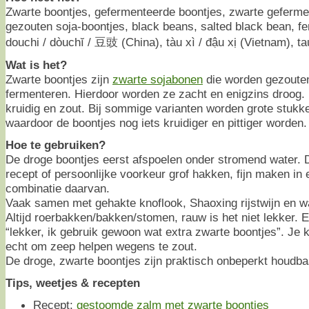
Zwarte boontjes, gefermenteerde boontjes, zwarte geferm
gezouten soja-boontjes, black beans, salted black bean, f
douchi / dòuchĭ / 豆豉 (China), tàu xì / đậu xị (Vietnam), ta
Wat is het?
Zwarte boontjes zijn
zwarte sojabonen
die worden gezoute
fermenteren. Hierdoor worden ze zacht en enigzins droog. 
kruidig en zout. Bij sommige varianten worden grote stuk
waardoor de boontjes nog iets kruidiger en pittiger worden.
Hoe te gebruiken?
De droge boontjes eerst afspoelen onder stromend water. 
recept of persoonlijke voorkeur grof hakken, fijn maken in e
combinatie daarvan.
Vaak samen met gehakte knoflook, Shaoxing rijstwijn en wa
Altijd roerbakken/bakken/stomen, rauw is het niet lekker. 
“lekker, ik gebruik gewoon wat extra zwarte boontjes”. Je
echt om zeep helpen wegens te zout.
De droge, zwarte boontjes zijn praktisch onbeperkt houdba
Tips, weetjes & recepten
Recept:
gestoomde zalm met zwarte boontjes