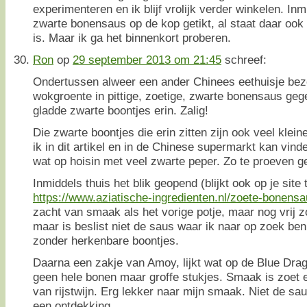
experimenteren en ik blijf vrolijk verder winkelen. Inm
zwarte bonensaus op de kop getikt, al staat daar ook
is. Maar ik ga het binnenkort proberen.
Ron
op
29 september 2013 om 21:45
schreef:
Ondertussen alweer een ander Chinees eethuisje bezo
wokgroente in pittige, zoetige, zwarte bonensaus geg
gladde zwarte boontjes erin. Zalig!
Die zwarte boontjes die erin zitten zijn ook veel klei
ik in dit artikel en in de Chinese supermarkt kan vinde
wat op hoisin met veel zwarte peper. Zo te proeven ge
Inmiddels thuis het blik geopend (blijkt ook op je site 
https://www.aziatische-ingredienten.nl/zoete-bonensa
zacht van smaak als het vorige potje, maar nog vrij z
maar is beslist niet de saus waar ik naar op zoek ben
zonder herkenbare boontjes.
Daarna een zakje van Amoy, lijkt wat op de Blue Dragr
geen hele bonen maar groffe stukjes. Smaak is zoet 
van rijstwijn. Erg lekker naar mijn smaak. Niet de sa
een ontdekking.