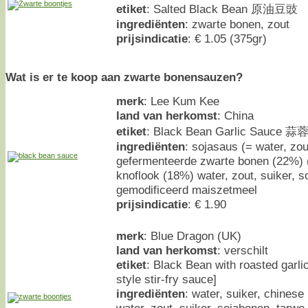
etiket
: Salted Black Bean 原油豆豉
ingrediënten
: zwarte bonen, zout
prijsindicatie
: € 1.05 (375gr)
Wat is er te koop aan zwarte bonensauzen?
merk
: Lee Kum Kee
land van herkomst
: China
etiket
: Black Bean Garlic Sauce
ingrediënten
: sojasaus (= water, zou
gefermenteerde zwarte bonen (22%) (
knoflook (18%) water, zout, suiker, soj
gemodificeerd maiszetmeel
prijsindicatie
: € 1.90
merk
: Blue Dragon (UK)
land van herkomst
: verschilt
etiket
: Black Bean with roasted garlic
style stir-fry sauce]
ingrediënten
: water, suiker, chinese 
water, zout, suiker, sojabonen, tarwe