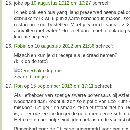
joke
op
10 augustus 2012 om 19:27
schreef:
Ik heb ook een bus yang jiang preserved beans gekoc
gebruiken? Ik wil kip in zwarte bonensaus maken, zoa
restaurant kunt bestellen. Moet je voor de saus b.v. 
aanvullen met water? Hoeveel dan, moet je ook nog 
kan me helpen?
Robin
op
10 augustus 2012 om 21:36
schreef:
Misschien kun je dit recept als leidraad nemen?
(klik op de foto)
Ron
op
15 september 2013 om 17:11
schreef:
Als liefhebber van zoetige zwarte bonensaus bij Aziat
Nederland dan) kocht ik zelf zo’n potje van Lee Kum
miskoop. De geur en smaak leken er totaal niet op. B
is, zit er ook een indringende gefermenteerde schim
Het eten en het potje eindigden helaas in de vuilnisba
Binnenkort naar de Chinese supermarkt voor een nie