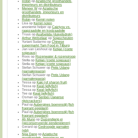
Robin
op
Aziatische groothandels,
importeurs en distributeurs
Meneer W
op
Aziatische
groothandels, importeurs en
distributeurs
Robin
op
Kemiri noten
Lisa
op
Kemiri noten
anonieme helper
op
Caiziyou vs.
raapzaadolie en koolzaadolie
Truus
op
Asafoetida (duivelsdrek)
Arthur Wetselaar
op
Sojascheuten
Yuriani Sudarmo
op
Chinese
supermarkt Tam Food in Tilburg
Jan van Lieshout
op
Ketjap (zoete
sojasaus)
Roos
op
Rozenwater & rozensiroop
Stella
op
Ketjap (zoete sojasaus)
Stella
op
Ketjap (zoete sojasaus)
Stefan Schuwer
op
Petis Udang
(garnalenpasta)
Stefan Schuwer
op
Petis Udang
(garnalenpasta)
Tessa
op
Kaki (of sharon fruit)
Tessa
op
Kwal (jellyfish)
Tessa
op
Kwal (jellyfish)
Tee
op
Kwal (jellyfish)
Osman
op
Senbei (Japanse
rijstcrackers)
Paul
op
Aubergines boerenstijl (fish
fragrant eggplant)
Paul
op
Aubergines boerenstijl (fish
fragrant eggplant)
Ah Munn
op
Duizendjarig ei
(geconserveerde eendeneieren)
Gerard
op
Gedroogde garnalen
(ebi)
Nga Dang
op
Aziatische
groothandels, importeurs en