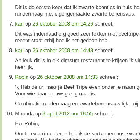
Dit is de eerste keer dat ik zwarte boontjes in huis h
rundermaag met eigengemaakte zwarte bonensaus.
karl
op
26 oktober 2008 om 14:26
schreef:
Dit was inderdaad erg goed zeer lekker met beeftripe 
recept staat erbij hoe ik het gedaan heb.
karl
op
26 oktober 2008 om 14:48
schreef:
Ah leuk,dit is in elk dimsum restaurant te krijgen ik v
heerlijk.
Robin
op
26 oktober 2008 om 14:33
schreef:
‘k Heb de url naar je Beef Tripe even onder je naam g
Voor wie daar nieuwsgierig naar is.
Combinatie rundermaag en zwartebonensaus lijkt mij p
Miranda
op
3 april 2012 om 18:55
schreef:
Hoi Robin,
Om te experimenteren heb ik de kartonnen bus zwarte 
mijn bezit. Nu hebben chineze vrienden die donderd