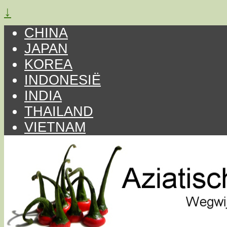
↓
CHINA
JAPAN
KOREA
INDONESIË
INDIA
THAILAND
VIETNAM