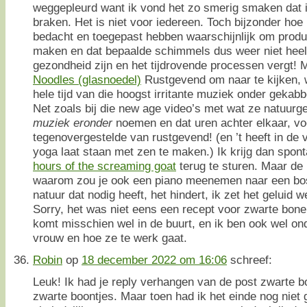
weggepleurd want ik vond het zo smerig smaken dat i
braken. Het is niet voor iedereen. Toch bijzonder ho
bedacht en toegepast hebben waarschijnlijk om produ
maken en dat bepaalde schimmels dus weer niet heel 
gezondheid zijn en het tijdrovende processen vergt! 
Noodles (glasnoedel)
Rustgevend om naar te kijken, w
hele tijd van die hoogst irritante muziek onder gekabbel
Net zoals bij die new age video’s met wat ze natuurg
muziek eronder
noemen en dat uren achter elkaar, voo
tegenovergestelde van rustgevend! (en ’t heeft in de 
yoga laat staan met zen te maken.) Ik krijg dan spo
hours of the screaming goat
terug te sturen. Maar de 
waarom zou je ook een piano meenemen naar een bos 
natuur dat nodig heeft, het hindert, ik zet het geluid we
Sorry, het was niet eens een recept voor zwarte bone
komt misschien wel in de buurt, en ik ben ook wel on
vrouw en hoe ze te werk gaat.
Robin
op
18 december 2022 om 16:06
schreef:
Leuk! Ik had je reply verhangen van de post zwarte 
zwarte boontjes. Maar toen had ik het einde nog niet