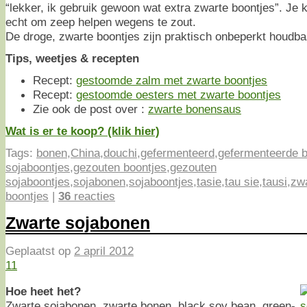
“lekker, ik gebruik gewoon wat extra zwarte boontjes”. Je
echt om zeep helpen wegens te zout.
De droge, zwarte boontjes zijn praktisch onbeperkt houdba
Tips, weetjes & recepten
Recept:
gestoomde zalm met zwarte boontjes
Recept:
gestoomde oesters met zwarte boontjes
Zie ook de post over :
zwarte bonensaus
Wat is er te koop? (klik hier)
Tags:
bonen
,
China
,
douchi
,
gefermenteerd
,
gefermenteerde b
sojaboontjes
,
gezouten boontjes
,
gezouten
sojaboontjes
,
sojabonen
,
sojaboontjes
,
tasie
,
tau sie
,
tausi
,
zw
boontjes
|
36
reacties
Zwarte sojabonen
Geplaatst op
2 april 2012
11
Hoe heet het?
Zwarte sojabonen, zwarte bonen, black soy bean, green-