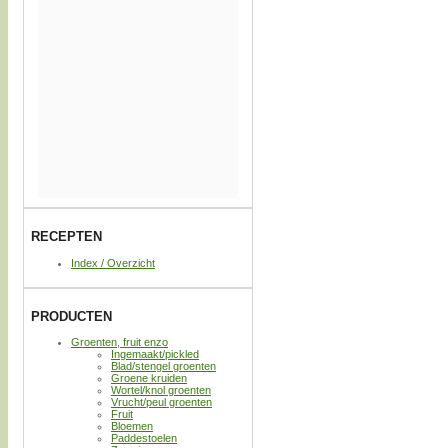
RECEPTEN
Index / Overzicht
PRODUCTEN
Groenten, fruit enzo
Ingemaakt/pickled
Blad/stengel groenten
Groene kruiden
Wortel/knol groenten
Vrucht/peul groenten
Fruit
Bloemen
Paddestoelen