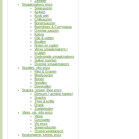
Zeewier
Smaakmakers enzo
Sojasauzen
Azijnen
Kook wijn
Chilisauzen
Bonensauzen
Boemboes & Currypasta
Overige sauzen
Kokos
Olie & vetten
Bouillon
Noten en zaden
Verse smaakmakers /
kruiden
Gedroogde smaakmakers
Suiker soorten
Overige smaakmakers
Noodles, rijst enzo
Rijst & Granen
Meelsoorten
Bonen
Noodles
Deegvellen
Snacks, snoep, thee enzo
Dimsum (-achtige hapjes)
Snacks
Thee & koffie
Drank
Zoetigheden
Vlees, vis, tofu enzo
Vlees
Gevogelte
Vis enzo
Sojaproducten
Overig vegetarisch
Keukengerei, kennis enzo