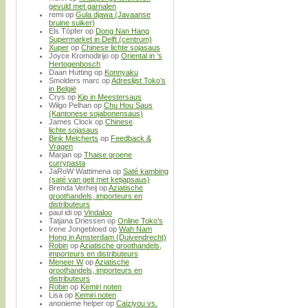
gevuld met garnalen
remi
op
Gula djawa (Javaanse
bruine suiker)
Els Töpfer
op
Dong Nan Hang
Supermarket in Delft (centrum)
Xuper
op
Chinese lichte sojasaus
Joyce Kromodirijo
op
Oriental in ’s
Hertogenbosch
Daan Hutting
op
Konnyaku
Smolders marc
op
Adreslijst Toko’s
in België
Crys
op
Kip in Meestersaus
Wilgo Pelhan
op
Chu Hou Saus
(Kantonese sojabonensaus)
James Clock
op
Chinese
lichte sojasaus
Bink Melcherts
op
Feedback &
Vragen
Marjan
op
Thaise groene
currypasta
JaRoW Wattimena
op
Saté kambing
(saté van geit met ketjapsaus)
Brenda Verheij
op
Aziatische
groothandels, importeurs en
distributeurs
paul idi
op
Vindaloo
Tatjana Driessen
op
Online Toko’s
Irene Jongebloed
op
Wah Nam
Hong in Amsterdam (Duivendrecht)
Robin
op
Aziatische groothandels,
importeurs en distributeurs
Meneer W
op
Aziatische
groothandels, importeurs en
distributeurs
Robin
op
Kemiri noten
Lisa
op
Kemiri noten
anonieme helper
op
Caiziyou vs.