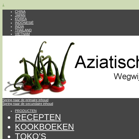
↓
CHINA
JAPAN
KOREA
INDONESIË
INDIA
THAILAND
VIETNAM
Spring naar de primaire inhoud
Spring naar de secundaire inhoud
PRODUCTEN
RECEPTEN
KOOKBOEKEN
TOKO’S