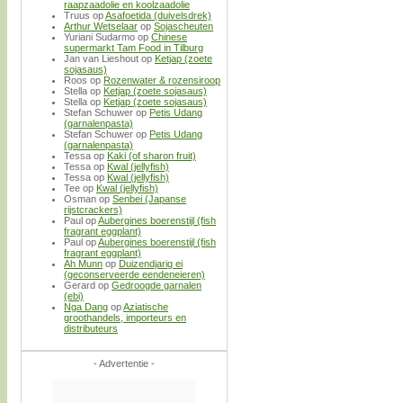
raapzaadolie en koolzaadolie
Truus
op
Asafoetida (duivelsdrek)
Arthur Wetselaar
op
Sojascheuten
Yuriani Sudarmo
op
Chinese
supermarkt Tam Food in Tilburg
Jan van Lieshout
op
Ketjap (zoete
sojasaus)
Roos
op
Rozenwater & rozensiroop
Stella
op
Ketjap (zoete sojasaus)
Stella
op
Ketjap (zoete sojasaus)
Stefan Schuwer
op
Petis Udang
(garnalenpasta)
Stefan Schuwer
op
Petis Udang
(garnalenpasta)
Tessa
op
Kaki (of sharon fruit)
Tessa
op
Kwal (jellyfish)
Tessa
op
Kwal (jellyfish)
Tee
op
Kwal (jellyfish)
Osman
op
Senbei (Japanse
rijstcrackers)
Paul
op
Aubergines boerenstijl (fish
fragrant eggplant)
Paul
op
Aubergines boerenstijl (fish
fragrant eggplant)
Ah Munn
op
Duizendjarig ei
(geconserveerde eendeneieren)
Gerard
op
Gedroogde garnalen
(ebi)
Nga Dang
op
Aziatische
groothandels, importeurs en
distributeurs
- Advertentie -