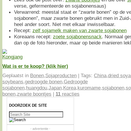
verse, gefermenteerde en sojabonensaus)
Verwarrend: meestal staat er “zwarte bonen” op de v
sojabonen”, maar zwarte bonen gebruikt men in Zuid-
heel ander soort. Niet met elkaar inwisselbaar.
Recept:
zelf sojamelk maken van zwarte sojabonen
Koreaans recept:
zoete sojabonensnack
. Normaal ge
dan op de foto hieronder, maar op beide manieren lek
Wat is er te koop? (klik hier)
Geplaatst in
Bonen
,
Sojaproducten
|
Tags:
China
,
dried soy
soybeans
,
gedroogde bonen
,
Gedroogde
sojabonen
,
huangdou
,
Japan
,
Korea
,
kuromame
,
sojabonen
,
so
bonen
,
zwarte boontjes
|
11
reacties
DOORZOEK DE SITE
Zoeken
naar:
- advertentie -