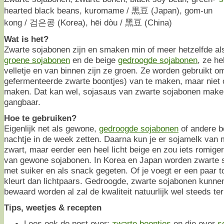
hearted black beans, kuromame / 黒豆 (Japan), gom-un
kong / 검은콩 (Korea), hēi dòu / 黑豆 (China)
Wat is het?
Zwarte sojabonen zijn en smaken min of meer hetzelfde al
groene sojabonen
en de beige
gedroogde sojabonen
, ze h
velletje en van binnen zijn ze groen. Ze worden gebruikt 
gefermenteerde zwarte boontjes) van te maken, maar niet
maken. Dat kan wel, sojasaus van zwarte sojabonen maken
gangbaar.
Hoe te gebruiken?
Eigenlijk net als gewone,
gedroogde sojabonen
of andere bo
nachtje in de week zetten. Daarna kun je er sojamelk van 
zwart, maar eerder een heel licht beige en zou iets romig
van gewone sojabonen. In Korea en Japan worden zwarte 
met suiker en als snack gegeten. Of je voegt er een paar toe
kleurt dan lichtpaars. Gedroogde, zwarte sojabonen kunne
bewaard worden al zal de kwaliteit natuurlijk wel steeds te
Tips, weetjes & recepten
Lees ook de post over:
zwarte boontjes
en die over
s