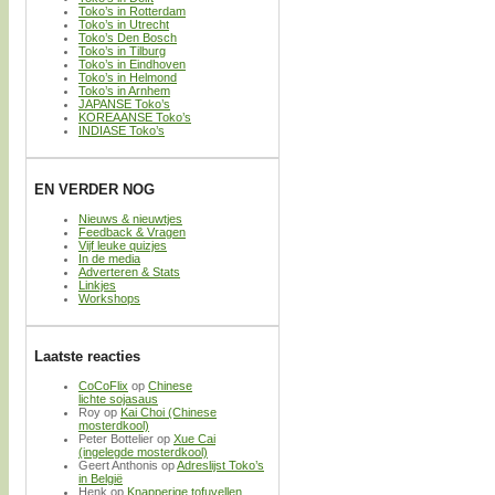
Toko’s in Rotterdam
Toko’s in Utrecht
Toko’s Den Bosch
Toko’s in Tilburg
Toko’s in Eindhoven
Toko’s in Helmond
Toko’s in Arnhem
JAPANSE Toko’s
KOREAANSE Toko’s
INDIASE Toko’s
EN VERDER NOG
Nieuws & nieuwtjes
Feedback & Vragen
Vijf leuke quizjes
In de media
Adverteren & Stats
Linkjes
Workshops
Laatste reacties
CoCoFlix
op
Chinese
lichte sojasaus
Roy
op
Kai Choi (Chinese
mosterdkool)
Peter Bottelier
op
Xue Cai
(ingelegde mosterdkool)
Geert Anthonis
op
Adreslijst Toko’s
in België
Henk
op
Knapperige tofuvellen