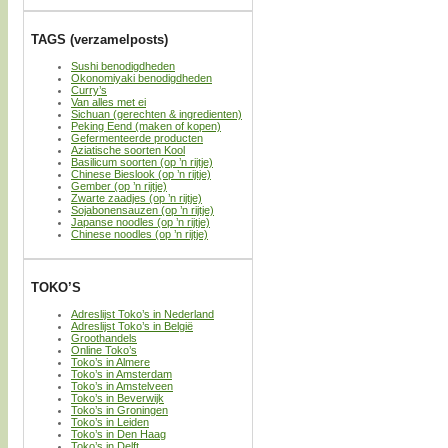
TAGS (verzamelposts)
Sushi benodigdheden
Okonomiyaki benodigdheden
Curry’s
Van alles met ei
Sichuan (gerechten & ingredienten)
Peking Eend (maken of kopen)
Gefermenteerde producten
Aziatische soorten Kool
Basilicum soorten (op ’n rijtje)
Chinese Bieslook (op ’n rijtje)
Gember (op ’n rijtje)
Zwarte zaadjes (op ’n rijtje)
Sojabonensauzen (op ’n rijtje)
Japanse noodles (op ’n rijtje)
Chinese noodles (op ’n rijtje)
TOKO’S
Adreslijst Toko’s in Nederland
Adreslijst Toko’s in België
Groothandels
Online Toko’s
Toko’s in Almere
Toko’s in Amsterdam
Toko’s in Amstelveen
Toko’s in Beverwijk
Toko’s in Groningen
Toko’s in Leiden
Toko’s in Den Haag
Toko’s in Delft