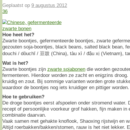
Geplaatst op
9 augustus 2012
36
Hoe heet het?
Zwarte boontjes, gefermenteerde boontjes, zwarte geferm
gezouten soja-boontjes, black beans, salted black bean, f
douchi / dòuchĭ / 豆豉 (China), tàu xì / đậu xị (Vietnam), ta
Wat is het?
Zwarte boontjes zijn
zwarte sojabonen
die worden gezoute
fermenteren. Hierdoor worden ze zacht en enigzins droog. 
kruidig en zout. Bij sommige varianten worden grote stuk
waardoor de boontjes nog iets kruidiger en pittiger worden.
Hoe te gebruiken?
De droge boontjes eerst afspoelen onder stromend water. 
recept of persoonlijke voorkeur grof hakken, fijn maken in e
combinatie daarvan.
Vaak samen met gehakte knoflook, Shaoxing rijstwijn en wa
Altijd roerbakken/bakken/stomen, rauw is het niet lekker. 