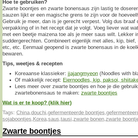
Hoe te gebruiken?
Zwarte boontjes en zwarte bonensaus zijn lastig te dosere
sauzen lijkt er een magische grens te zijn voor de hoeveelh
Gebruik je meer, dan is je gerecht verpest. Volg dus braaf 
verpakking of in het recept dat je volgt. Voeg liever wat wat
met een beetje maizena toe als je meer saus wilt. Lekker 
suddergerechten. Combineert eigenlijk met alles, kip, bief, 
etc, etc. Eenmaal geopend is zwarte bonensaus in de koe
bewaren.
Tips, weetjes & recepten
Koreaanse klassieker:
jjajangmyeon
(Noodles with bl
Of makkelijk recept:
Eiernoodles, kip, paksoi, shiit
Lees meer over zwarte boontjes en hoe je die gebruik
zwartebonensaus te maken:
zwarte boontjes
Wat is er te koop? (klik hier)
Tags:
China
,
douchi
,
gefermenteerde boontjes
,
gefermenteer
sojaboontjes
,
Korea
,
saus
,
tausi
,
zwarte bonen
,
zwarte boontj
Zwarte boontjes