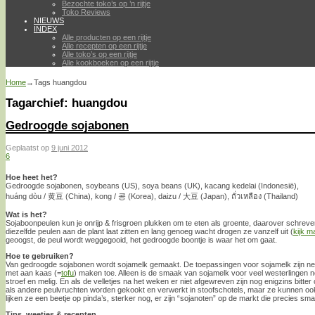
Bezochte toko’s op ’n rijtje
Toko Reviews
NIEUWS
INDEX
Alle producten op een rijtje
Alle recepten op een rijtje
Alle toko’s op een rijtje
Alle kookboeken op een rijtje
Home
→Tags
huangdou
Tagarchief:
huangdou
Gedroogde sojabonen
Geplaatst op
9 juni 2012
6
Hoe heet het?
Gedroogde sojabonen, soybeans (US), soya beans (UK), kacang kedelai (Indonesië),
huáng dòu / 黄豆 (China), kong / 콩 (Korea), daizu / 大豆 (Japan), ถั่วเหลือง (Thailand)
Wat is het?
Sojaboonpeulen kun je onrijp & frisgroen plukken om te eten als groente, daarover schreve
diezelfde peulen aan de plant laat zitten en lang genoeg wacht drogen ze vanzelf uit (
kijk m
geoogst, de peul wordt weggegooid, het gedroogde boontje is waar het om gaat.
Hoe te gebruiken?
Van gedroogde sojabonen wordt sojamelk gemaakt. De toepassingen voor sojamelk zijn net 
met aan kaas (=
tofu
) maken toe. Alleen is de smaak van sojamelk voor veel westerlingen n
stroef en melig. En als de velletjes na het weken er niet afgewreven zijn nog enigzins bit
als andere peulvruchten worden gekookt en verwerkt in stoofschotels, maar ze kunnen oo
lijken ze een beetje op pinda’s, sterker nog, er zijn “sojanoten” op de markt die precies sm
Tips, weetjes & recepten