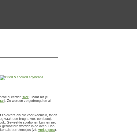
n we al eerder (
hier
). Maar als je
aar
). Zo worden ze gedroogd en al
zo divers als die voor koemelk, tot en
og vaak een brug te ver: een beetje
ter ook. Geweekte sojabonen kunnen net
k geroosterd worden in de oven. Dan
aken als borrelnootjes (zie
vorige post
).