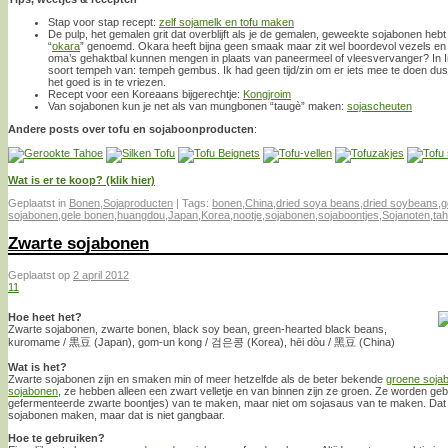
Stap voor stap recept:
zelf sojamelk en tofu maken
De pulp, het gemalen grit dat overblijft als je de gemalen, geweekte sojabonen he
“
okara
” genoemd. Okara heeft bijna geen smaak maar zit wel boordevol vezels en
oma’s gehaktbal kunnen mengen in plaats van paneermeel of vleesvervanger? In 
soort tempeh van: tempeh gembus. Ik had geen tijd/zin om er iets mee te doen dus 
het goed is in te vriezen.
Recept voor een Koreaans bijgerechtje:
Kongjroim
Van sojabonen kun je net als van mungbonen “taugè” maken:
sojascheuten
Andere posts over tofu en sojaboonproducten
:
Wat is er te koop? (klik hier)
Geplaatst in
Bonen
,
Sojaproducten
|
Tags:
bonen
,
China
,
dried soya beans
,
dried soybeans
,
g
sojabonen
,
gele bonen
,
huangdou
,
Japan
,
Korea
,
nootje
,
sojabonen
,
sojaboontjes
,
Sojanoten
,
ta
Zwarte sojabonen
Geplaatst op
2 april 2012
11
Hoe heet het?
Zwarte sojabonen, zwarte bonen, black soy bean, green-hearted black beans,
kuromame / 黒豆 (Japan), gom-un kong / 검은콩 (Korea), hēi dòu / 黑豆 (China)
Wat is het?
Zwarte sojabonen zijn en smaken min of meer hetzelfde als de beter bekende
groene soja
sojabonen
, ze hebben alleen een zwart velletje en van binnen zijn ze groen. Ze worden ge
gefermenteerde zwarte boontjes) van te maken, maar niet om sojasaus van te maken. Dat
sojabonen maken, maar dat is niet gangbaar.
Hoe te gebruiken?