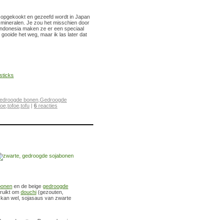
bt opgekookt en gezeefd wordt in Japan
 mineralen. Je zou het misschien door
Indonesia maken ze er een speciaal
gooide het weg, maar ik las later dat
edroogde bonen
,
Gedroogde
hoe
,
tofoe
,
tofu
|
6
reacties
bonen
en de beige
gedroogde
bruikt om
douchi
(gezouten,
 kan wel, sojasaus van zwarte