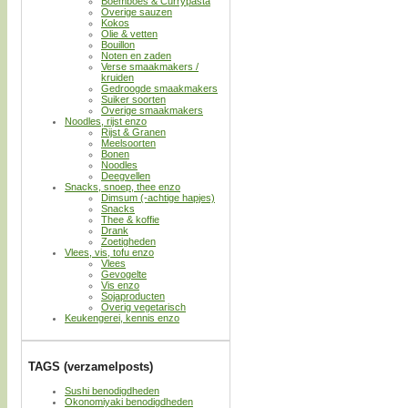
Boemboes & Currypasta
Overige sauzen
Kokos
Olie & vetten
Bouillon
Noten en zaden
Verse smaakmakers /
kruiden
Gedroogde smaakmakers
Suiker soorten
Overige smaakmakers
Noodles, rijst enzo
Rijst & Granen
Meelsoorten
Bonen
Noodles
Deegvellen
Snacks, snoep, thee enzo
Dimsum (-achtige hapjes)
Snacks
Thee & koffie
Drank
Zoetigheden
Vlees, vis, tofu enzo
Vlees
Gevogelte
Vis enzo
Sojaproducten
Overig vegetarisch
Keukengerei, kennis enzo
TAGS (verzamelposts)
Sushi benodigdheden
Okonomiyaki benodigdheden