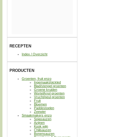
RECEPTEN
Index / Overzicht
PRODUCTEN
Groenten, fruit enzo
Ingemaakt/pickled
Blad/stengel groenten
Groene kruiden
Wortel/knol groenten
Vrucht/peul groenten
Fruit
Bloemen
Paddestoelen
Zeewier
Smaakmakers enzo
Sojasauzen
Azijnen
Kook wijn
Chilisauzen
Bonensauzen