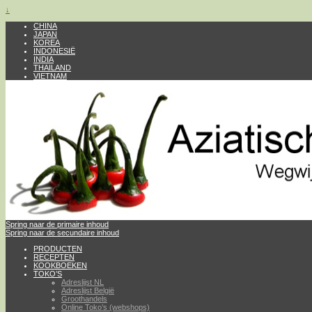
↓
CHINA
JAPAN
KOREA
INDONESIË
INDIA
THAILAND
VIETNAM
Spring naar de primaire inhoud
Spring naar de secundaire inhoud
PRODUCTEN
RECEPTEN
KOOKBOEKEN
TOKO’S
Adreslijst NL
Adreslijst België
Groothandels
Online Toko’s (webshops)