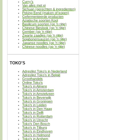
Curry’s
Van alles met ei
Sichuan (gerechten & ingredienten)
Peking Eend (maken of kopen)
Gefermenteerde producten
Aziatische soorten Kool
Basilicum soorten (op ’n rijtje)
Chinese Bieslook (op ’n rijtje)
Gember (op ’n rijtje)
Zwarte zaadjes (op ’n rijtje)
Sojabonensauzen (op ’n rijtje)
Japanse noodles (op ’n rijtje)
Chinese noodles (op ’n rijtje)
TOKO’S
Adreslijst Toko’s in Nederland
Adreslijst Toko’s in België
Groothandels
Online Toko’s
Toko’s in Almere
Toko’s in Amsterdam
Toko’s in Amstelveen
Toko’s in Beverwijk
Toko’s in Groningen
Toko’s in Leiden
Toko’s in Den Haag
Toko’s in Delft
Toko’s in Rotterdam
Toko’s in Utrecht
Toko’s Den Bosch
Toko’s in Tilburg
Toko’s in Eindhoven
Toko’s in Helmond
Toko’s in Arnhem