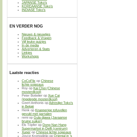
JAPANSE Toko’s
KOREAANSE Toko’s
INDIASE Toko’s
EN VERDER NOG
Nieuws & nieuwtjes
Feedback & Vragen
Vijf leuke quizjes
In de media
Adverteren & Stats
Linkjes
Workshops
Laatste reacties
CoCoFlix
op
Chinese
lichte sojasaus
Roy
op
Kai Choi (Chinese
mosterdkool)
Peter Bottelier
op
Xue Cai
(ingelegde mosterdkool)
Geert Anthonis
op
Adreslijst Toko’s
in België
Henk
op
Knapperige tofuvellen
gevuld met garnalen
remi
op
Gula djawa (Javaanse
bruine suiker)
Els Töpfer
op
Dong Nan Hang
Supermarket in Delft (centrum)
Xuper
op
Chinese lichte sojasaus
Joyce Kromodirijo
op
Oriental in ’s