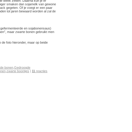
 de week zetten. Daarna kun je er
romiger smaken dan sojamelk van gewone
ack gegeten. Of je voegt er een paar
nden tot jaren bewaard worden al zal de
 gefermenteerde en sojabonensaus)
onen”, maar zwarte bonen gebruikt men
 de foto hieronder, maar op beide
de bonen
,
Gedroogde
onen
,
zwarte boontjes
|
11
reacties