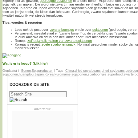
Eigenlijk net als gewone,
gedroogde sojabonen
of andere bonen. Altijd eerst een nachtje in
sojamelk van maken. Die wordt niet zwart, maar eerder een heel licht beige en zou iets 
sojabonen. In Korea en Japan worden zwarte sojabonen ook gestoofd met suiker en als sn
toen als je rijst kookt, die kleurt dan lichtpaars. Gedroogde, zwarte sojabonen kunnen maa
kwaliteit natuurlijk wel steeds teruglopen.
Tips, weetjes & recepten
Lees ook de post over:
zwarte boontjes
en die over
sojabonen
(gedroogde, verse,
Verwarrend: meestal staat er “zwarte bonen” op de verpakking ipv “zwarte sojab
in Zuid-Amerika en dat is een heel ander soort. Niet met elkaar inwisselbaar.
Recept:
zelf sojamelk maken van zwarte sojabonen
Koreaans recept:
zoete sojabonensnack
. Normaal gesproken minder sticky dan op
manieren lekker.
Wat is er te koop? (klik hier)
Geplaatst in
Bonen
,
Sojaproducten
|
Tags:
China
,
dried soya beans
,
dried soybeans
,
gedroog
sojabonen
,
huangdou
,
Japan
,
Korea
,
kuromame
,
sojabonen
,
sojaboontjes
,
superfood
,
zwarte b
DOORZOEK DE SITE
Zoeken
naar:
- advertentie -