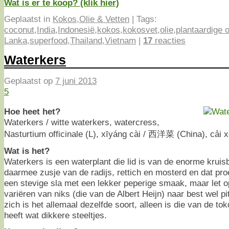
Wat is er te koop? (klik hier)
Geplaatst in
Kokos
,
Olie & Vetten
|
Tags:
coconut
,
India
,
Indonesië
,
kokos
,
kokosvet
,
olie
,
plantaardige o
Lanka
,
superfood
,
Thailand
,
Vietnam
|
17
reacties
Waterkers
Geplaatst op
7 juni 2013
5
Hoe heet het?
Waterkers / witte waterkers, watercress,
Nasturtium officinale (L), xīyáng cài / 西洋菜 (China), cải 
Wat is het?
Waterkers is een waterplant die lid is van de enorme krui
daarmee zusje van de radijs, rettich en mosterd en dat proe
een stevige sla met een lekker peperige smaak, maar let o
variëren van niks (die van de Albert Heijn) naar best wel pi
zich is het allemaal dezelfde soort, alleen is die van de to
heeft wat dikkere steeltjes.