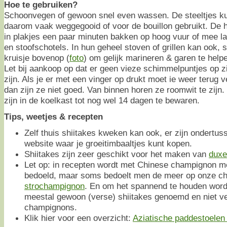
Hoe te gebruiken?
Schoonvegen of gewoon snel even wassen. De steeltjes ku
daarom vaak weggegooid of voor de bouillon gebruikt. De 
in plakjes een paar minuten bakken op hoog vuur of mee l
en stoofschotels. In hun geheel stoven of grillen kan ook, s
kruisje bovenop (
foto
) om gelijk marineren & garen te help
Let bij aankoop op dat er geen vieze schimmelpuntjes op zit
zijn. Als je er met een vinger op drukt moet ie weer terug ve
dan zijn ze niet goed. Van binnen horen ze roomwit te zijn.
zijn in de koelkast tot nog wel 14 dagen te bewaren.
Tips, weetjes & recepten
Zelf thuis shiitakes kweken kan ook, er zijn ondertus
website waar je groeitimbaaltjes kunt kopen.
Shiitakes zijn zeer geschikt voor het maken van
duxe
Let op: in recepten wordt met Chinese champignon m
bedoeld, maar soms bedoelt men de meer op onze ch
strochampignon
. En om het spannend te houden word
meestal gewoon (verse) shiitakes genoemd en niet v
champignons.
Klik hier voor een overzicht:
Aziatische paddestoelen o