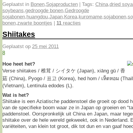
Geplaatst in
Bonen
,
Sojaproducten
|
Tags:
China
,
dried soy
soybeans
,
gedroogde bonen
,
Gedroogde
sojabonen
,
huangdou
,
Japan
,
Korea
,
kuromame
,
sojabonen
,
so
bonen
,
zwarte boontjes
|
11
reacties
Shiitakes
Geplaatst op
25 mei 2011
8
Hoe heet het?
Verse shiitakes / 椎茸 / シイタケ (Japan), xiāng gū / 香
菇 (China), Pyogo / 표고 (Korea), hed hom / เห็ดหอม (Thai
(Vietnam), Lentinula edodes (L).
Wat is het?
Shiitake is een Aziatische paddenstoel die groeit op dood h
van de specifieke boom waar ze in Japan op groeien en “t
paddenstoel. Oorspronkelijk uit China en Japan, maar teg
shiitake over de hele wereld gekweekt, ook in Nederland.
variëteiten, van klein tot groot, dik tot dun en van gaaf hoe