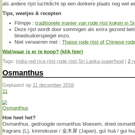
als andere rijst luchtdicht op een donkere plaats nog wel e
Tips, weetjes & recepten
Filmpje :
traditionele manier van rode rijst koken in S
Deze rijst wordt door sommigen als extra gezond betit
bloedsuikerspiegel enzo.
Niet verwarren met :
Thaise rode rijst of Chinese rode 
Wat/waar is er te koop? (klik hier)
Tags:
India
,
red rice
,
rijst
,
rode rijst
,
Sri Lanka
,
superfood
|
2
r
Osmanthus
Geplaatst op
11 december 2016
11
Hoe heet het?
Osmanthus, gedroogde osmanthus bloesem, dried osmant
fragrans (L), kinmokusei / 金木犀 (Japan), guì huā / gui h