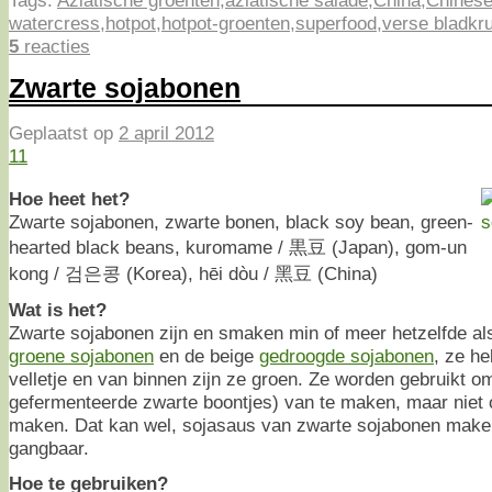
watercress
,
hotpot
,
hotpot-groenten
,
superfood
,
verse bladkr
5
reacties
Zwarte sojabonen
Geplaatst op
2 april 2012
11
Hoe heet het?
Zwarte sojabonen, zwarte bonen, black soy bean, green-
hearted black beans, kuromame / 黒豆 (Japan), gom-un
kong / 검은콩 (Korea), hēi dòu / 黑豆 (China)
Wat is het?
Zwarte sojabonen zijn en smaken min of meer hetzelfde al
groene sojabonen
en de beige
gedroogde sojabonen
, ze h
velletje en van binnen zijn ze groen. Ze worden gebruikt 
gefermenteerde zwarte boontjes) van te maken, maar niet
maken. Dat kan wel, sojasaus van zwarte sojabonen maken
gangbaar.
Hoe te gebruiken?