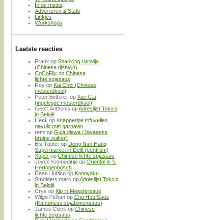
In de media
Adverteren & Stats
Linkjes
Workshops
Laatste reacties
Frank
op
Shaoxing rijstwijn
(Chinese rijstwijn)
CoCoFlix
op
Chinese
lichte sojasaus
Roy
op
Kai Choi (Chinese
mosterdkool)
Peter Bottelier
op
Xue Cai
(ingelegde mosterdkool)
Geert Anthonis
op
Adreslijst Toko’s
in België
Henk
op
Knapperige tofuvellen
gevuld met garnalen
remi
op
Gula djawa (Javaanse
bruine suiker)
Els Töpfer
op
Dong Nan Hang
Supermarket in Delft (centrum)
Xuper
op
Chinese lichte sojasaus
Joyce Kromodirijo
op
Oriental in ’s
Hertogenbosch
Daan Hutting
op
Konnyaku
Smolders marc
op
Adreslijst Toko’s
in België
Crys
op
Kip in Meestersaus
Wilgo Pelhan
op
Chu Hou Saus
(Kantonese sojabonensaus)
James Clock
op
Chinese
lichte sojasaus