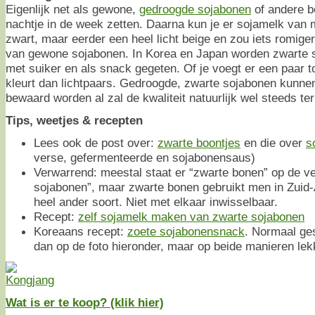
Eigenlijk net als gewone,
gedroogde sojabonen
of andere bo
nachtje in de week zetten. Daarna kun je er sojamelk van 
zwart, maar eerder een heel licht beige en zou iets romig
van gewone sojabonen. In Korea en Japan worden zwarte 
met suiker en als snack gegeten. Of je voegt er een paar toe
kleurt dan lichtpaars. Gedroogde, zwarte sojabonen kunne
bewaard worden al zal de kwaliteit natuurlijk wel steeds te
Tips, weetjes & recepten
Lees ook de post over:
zwarte boontjes
en die over
s
verse, gefermenteerde en sojabonensaus)
Verwarrend: meestal staat er “zwarte bonen” op de v
sojabonen”, maar zwarte bonen gebruikt men in Zuid-
heel ander soort. Niet met elkaar inwisselbaar.
Recept:
zelf sojamelk maken van zwarte sojabonen
Koreaans recept:
zoete sojabonensnack
. Normaal ge
dan op de foto hieronder, maar op beide manieren lek
Wat is er te koop? (klik hier)