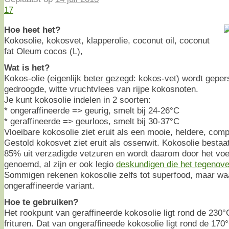
17
Hoe heet het?
Kokosolie, kokosvet, klapperolie, coconut oil, coconut
fat Oleum cocos (L),
Wat is het?
Kokos-olie (eigenlijk beter gezegd: kokos-vet) wordt geper
gedroogde, witte vruchtvlees van rijpe kokosnoten.
Je kunt kokosolie indelen in 2 soorten:
* ongeraffineerde => geurig, smelt bij 24-26°C
* geraffineerde => geurloos, smelt bij 30-37°C
Vloeibare kokosolie ziet eruit als een mooie, heldere, compl
Gestold kokosvet ziet eruit als ossenwit. Kokosolie bestaat
85% uit verzadigde vetzuren en wordt daarom door het v
genoemd, al zijn er ook legio
deskundigen die het tegenov
Sommigen rekenen kokosolie zelfs tot superfood, maar waar
ongeraffineerde variant.
Hoe te gebruiken?
Het rookpunt van geraffineerde kokosolie ligt rond de 230
frituren. Dat van ongeraffineede kokosolie ligt rond de 170°