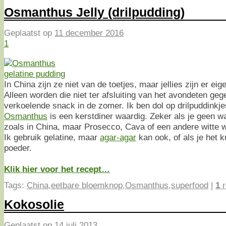
Osmanthus Jelly (drilpudding)
Geplaatst op
11 december 2016
1
In China zijn ze niet van de toetjes, maar jellies zijn er eige
Alleen worden die niet ter afsluiting van het avondeten geg
verkoelende snack in de zomer. Ik ben dol op drilpuddinkj
Osmanthus
is een kerstdiner waardig. Zeker als je geen wa
zoals in China, maar Prosecco, Cava of een andere witte w
Ik gebruik gelatine, maar
agar-agar
kan ook, of als je het k
poeder.
Klik hier voor het recept…
Tags:
China
,
eetbare bloemknop
,
Osmanthus
,
superfood
|
1
r
Kokosolie
Geplaatst op
14 juli 2013