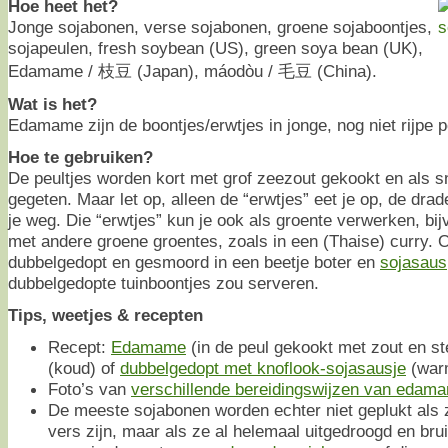
Hoe heet het?
Jonge sojabonen, verse sojabonen, groene sojaboontjes,
sojapeulen, fresh soybean (US), green soya bean (UK),
Edamame / 枝豆 (Japan), máodòu / 毛豆 (China).
Wat is het?
Edamame zijn de boontjes/erwtjes in jonge, nog niet rijpe p
Hoe te gebruiken?
De peultjes worden kort met grof zeezout gekookt en als sn
gegeten. Maar let op, alleen de “erwtjes” eet je op, de dra
je weg. Die “erwtjes” kun je ook als groente verwerken, bij
met andere groene groentes, zoals in een (Thaise) curry. O
dubbelgedopt en gesmoord in een beetje boter en
sojasaus
dubbelgedopte tuinboontjes zou serveren.
Tips, weetjes & recepten
Recept:
Edamame
(in de peul gekookt met zout en st
(koud) of
dubbelgedopt met knoflook-sojasausje
(war
Foto’s van
verschillende bereidingswijzen van edam
De meeste sojabonen worden echter niet geplukt als
vers zijn, maar als ze al helemaal uitgedroogd en brui