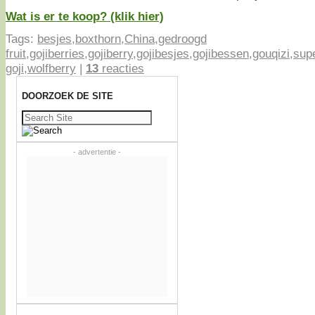
Wat is er te koop? (klik hier)
Tags:
besjes
,
boxthorn
,
China
,
gedroogd
fruit
,
gojiberries
,
gojiberry
,
gojibesjes
,
gojibessen
,
gouqizi
,
sup
goji
,
wolfberry
|
13
reacties
DOORZOEK DE SITE
Zoeken
naar:
- advertentie -