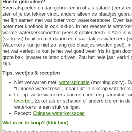
Hoe te gebruiken?
Even afspoelen en dan gebruiken in of als salade (eerst ee
zien of je dat lekker vindt, anders alleen de blaadjes gebr
het fijn samen met wat boter voor waterkersboter. Even late
boter met knoflook is ook lekker. In het Westen is waterk
warme waterkerssmoothie (veel & geblenderd) in Azie is 
(varkens) bouillon met daarin een paar takjes waterkers (w
Waterkers kun je niet zo lang (de blaadjes worden geel), i
het wat verlept is kun je het wel goed weer fris krijgen doo
grote bak ijswater te laten drijven. Zou het hele jaar verk
zijn.
Tips, weetjes & recepten
Niet verwarren met:
waterspinazie
(morning glory). 
“Chinese watercress”, maar lijkt in niks op waterkers
Let op: wilde waterkers kan een heel eng parasitair 
leverbot
. Zeker als er schapen of andere dieren in d
waterkers is een stuk veiliger.
Recept:
Chinese waterkerssoep
Wat is er te koop? (klik hier)
Tags:
Aziatische groenten
,
aziatische salade
,
China
,
Chinese