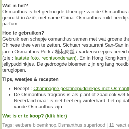
Wat is het?
Osmanthus is het gedroogde bloempje van de Osmanthus s
gebruikt in Azië, met name China. Osmanthus ruikt heerlijk
parfum.
Hoe te gebruiken?
Gebruik een schepje osmanthus samen met wat groene th
Chinese thee van te zetten. Sichuan restaurant San-San in
jaren Osmanthus Pork / 桂花肉丝 / varkensreepjes bereid
(zie :
laatste foto, rechtsonderaan)
. En in Hong Kong kom 
jellypuddinkjes. De gedroogde bloemen zijn erg lang houdba
teruglopen.
Tips, weetjes & recepten
Recept :
Champagne gelatinepuddinkjes met Osmant
De Osmanthus fragrans is als plant of zaad ook wel t
Nederland maar is niet heel erg winterhard. Let op da
vande Osmanthus zijn..
Wat is er te koop? (klik hier)
Tags:
eetbare bloemknop
,
Osmanthus
,
superfood
|
11
reacti