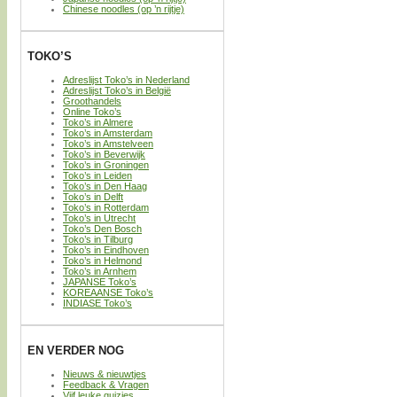
Chinese noodles (op ’n rijtje)
TOKO’S
Adreslijst Toko’s in Nederland
Adreslijst Toko’s in België
Groothandels
Online Toko’s
Toko’s in Almere
Toko’s in Amsterdam
Toko’s in Amstelveen
Toko’s in Beverwijk
Toko’s in Groningen
Toko’s in Leiden
Toko’s in Den Haag
Toko’s in Delft
Toko’s in Rotterdam
Toko’s in Utrecht
Toko’s Den Bosch
Toko’s in Tilburg
Toko’s in Eindhoven
Toko’s in Helmond
Toko’s in Arnhem
JAPANSE Toko’s
KOREAANSE Toko’s
INDIASE Toko’s
EN VERDER NOG
Nieuws & nieuwtjes
Feedback & Vragen
Vijf leuke quizjes