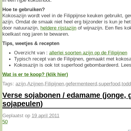
in een rijpe kokosnoot.
Hoe te gebruiken?
Kokosazijn wordt veel in de Filippijnse keuken gebruikt, g
azijn. Omdat de smaak niet heel erg bijzonder is kun je he
door natuurazijn,
heldere rijstazijn
of wijnazijn. Een fles ko
koelkast nog jaren te bewaren.
Tips, weetjes & recepten
Overzicht van :
allerlei soorten azijn op de Filipijnen
Typisch recept van de Filipijnen, gemaakt met kokosa
Kokosazijn is ook tot superfood gebombardeerd. Lee
Wat is er te koop? (klik hier)
Tags:
azijn
,
Azijnen
,
Filipijnen
,
gefermenteerd
,
superfood
,
tod
Verse sojabonen / edamame (jonge, 
sojapeulen)
Geplaatst op
19 april 2011
50