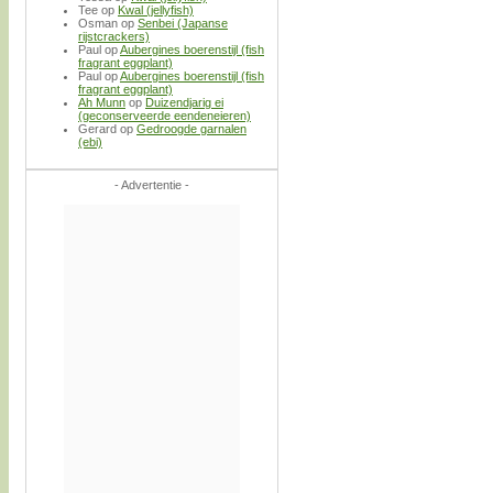
Tee
op
Kwal (jellyfish)
Osman
op
Senbei (Japanse
rijstcrackers)
Paul
op
Aubergines boerenstijl (fish
fragrant eggplant)
Paul
op
Aubergines boerenstijl (fish
fragrant eggplant)
Ah Munn
op
Duizendjarig ei
(geconserveerde eendeneieren)
Gerard
op
Gedroogde garnalen
(ebi)
- Advertentie -