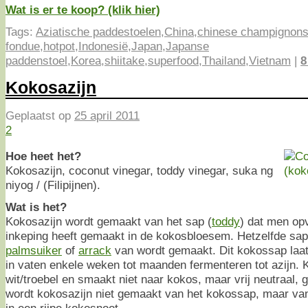
Wat is er te koop? (klik hier)
Tags:
Aziatische paddestoelen
,
China
,
chinese champignon
fondue
,
hotpot
,
Indonesië
,
Japan
,
Japanse
paddenstoel
,
Korea
,
shiitake
,
superfood
,
Thailand
,
Vietnam
|
8
Kokosazijn
Geplaatst op
25 april 2011
2
Hoe heet het?
Kokosazijn, coconut vinegar, toddy vinegar, suka ng
niyog / (Filipijnen).
Wat is het?
Kokosazijn wordt gemaakt van het sap (
toddy
) dat men op
inkeping heeft gemaakt in de kokosbloesem. Hetzelfde sap
palmsuiker
of
arrack
van wordt gemaakt. Dit kokossap laat
in vaten enkele weken tot maanden fermenteren tot azijn. K
wit/troebel en smaakt niet naar kokos, maar vrij neutraal,
wordt kokosazijn niet gemaakt van het kokossap, maar va