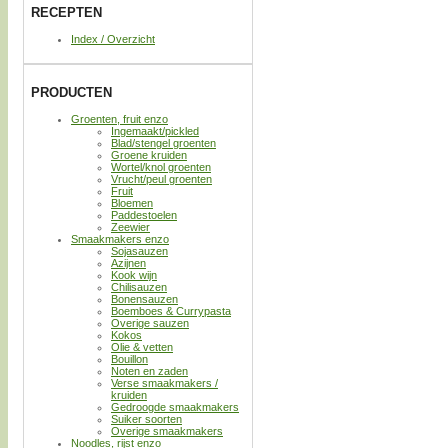
RECEPTEN
Index / Overzicht
PRODUCTEN
Groenten, fruit enzo
Ingemaakt/pickled
Blad/stengel groenten
Groene kruiden
Wortel/knol groenten
Vrucht/peul groenten
Fruit
Bloemen
Paddestoelen
Zeewier
Smaakmakers enzo
Sojasauzen
Azijnen
Kook wijn
Chilisauzen
Bonensauzen
Boemboes & Currypasta
Overige sauzen
Kokos
Olie & vetten
Bouillon
Noten en zaden
Verse smaakmakers /
kruiden
Gedroogde smaakmakers
Suiker soorten
Overige smaakmakers
Noodles, rijst enzo