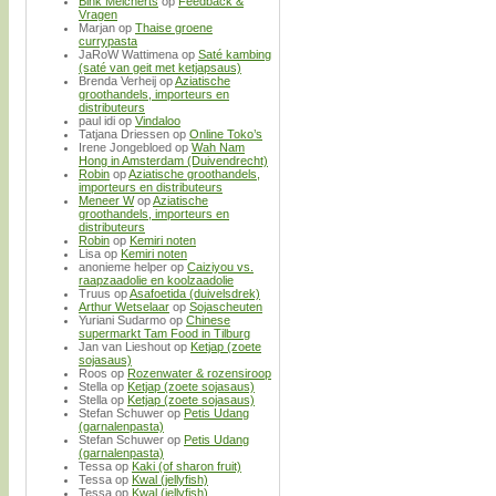
Bink Melcherts
op
Feedback &
Vragen
Marjan
op
Thaise groene
currypasta
JaRoW Wattimena
op
Saté kambing
(saté van geit met ketjapsaus)
Brenda Verheij
op
Aziatische
groothandels, importeurs en
distributeurs
paul idi
op
Vindaloo
Tatjana Driessen
op
Online Toko’s
Irene Jongebloed
op
Wah Nam
Hong in Amsterdam (Duivendrecht)
Robin
op
Aziatische groothandels,
importeurs en distributeurs
Meneer W
op
Aziatische
groothandels, importeurs en
distributeurs
Robin
op
Kemiri noten
Lisa
op
Kemiri noten
anonieme helper
op
Caiziyou vs.
raapzaadolie en koolzaadolie
Truus
op
Asafoetida (duivelsdrek)
Arthur Wetselaar
op
Sojascheuten
Yuriani Sudarmo
op
Chinese
supermarkt Tam Food in Tilburg
Jan van Lieshout
op
Ketjap (zoete
sojasaus)
Roos
op
Rozenwater & rozensiroop
Stella
op
Ketjap (zoete sojasaus)
Stella
op
Ketjap (zoete sojasaus)
Stefan Schuwer
op
Petis Udang
(garnalenpasta)
Stefan Schuwer
op
Petis Udang
(garnalenpasta)
Tessa
op
Kaki (of sharon fruit)
Tessa
op
Kwal (jellyfish)
Tessa
op
Kwal (jellyfish)