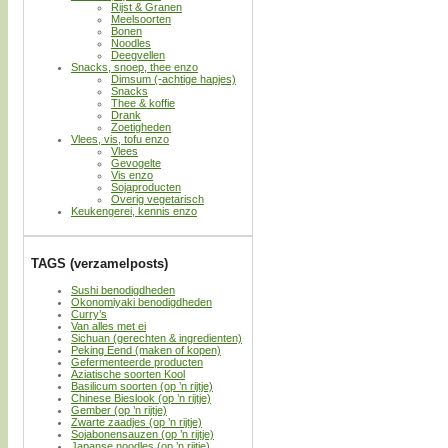
Rijst & Granen
Meelsoorten
Bonen
Noodles
Deegvellen
Snacks, snoep, thee enzo
Dimsum (-achtige hapjes)
Snacks
Thee & koffie
Drank
Zoetigheden
Vlees, vis, tofu enzo
Vlees
Gevogelte
Vis enzo
Sojaproducten
Overig vegetarisch
Keukengerei, kennis enzo
TAGS (verzamelposts)
Sushi benodigdheden
Okonomiyaki benodigdheden
Curry’s
Van alles met ei
Sichuan (gerechten & ingredienten)
Peking Eend (maken of kopen)
Gefermenteerde producten
Aziatische soorten Kool
Basilicum soorten (op ’n rijtje)
Chinese Bieslook (op ’n rijtje)
Gember (op ’n rijtje)
Zwarte zaadjes (op ’n rijtje)
Sojabonensauzen (op ’n rijtje)
Japanse noodles (op ’n rijtje)