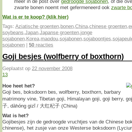
meer in de post over
gedroogde sojabonen
, of die ov
zwarte bonen noemt met gefermeneerd ook
zwarte bo
Wat is er te koop? (klik hier)
Tags:
Aziatische groenten
,
bonen
,
China
,
chinese groenten
,
e
soybeans
,
Japan
,
Japanse groenten
,
jonge
sojabonen
,
Korea
,
maodou
,
sojabonen
,
sojaboontjes
,
sojapeul
sojabonen
|
50
reacties
Goji besjes (wolfberry of boxthorn)
Geplaatst op
22 november 2008
13
Hoe heet het?
Goji bes, boksdoorn bes, wolfberry, boxthorn, barbary
matrimony vine, Tibetan goji, Himalayan goji, goji berry, go
子, dàhóng gizǐ / 大红杞子 (China)
Wat is het?
Gojibesjes zijn de gedroogde vruchtjes van de Chinese b
chinense), het zusje van onze Westerse boksdoorn (Lycium