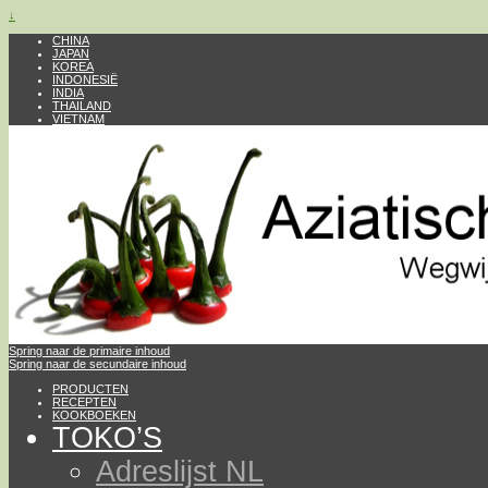
↓
CHINA
JAPAN
KOREA
INDONESIË
INDIA
THAILAND
VIETNAM
Spring naar de primaire inhoud
Spring naar de secundaire inhoud
PRODUCTEN
RECEPTEN
KOOKBOEKEN
TOKO’S
Adreslijst NL