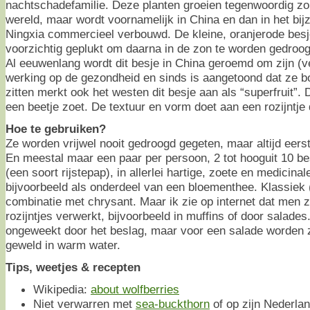
nachtschadefamilie. Deze planten groeien tegenwoordig zo’
wereld, maar wordt voornamelijk in China en dan in het bijz
Ningxia commercieel verbouwd. De kleine, oranjerode besje
voorzichtig geplukt om daarna in de zon te worden gedroog
Al eeuwenlang wordt dit besje in China geroemd om zijn (
werking op de gezondheid en sinds is aangetoond dat ze b
zitten merkt ook het westen dit besje aan als “superfruit”. 
een beetje zoet. De textuur en vorm doet aan een rozijntje
Hoe te gebruiken?
Ze worden vrijwel nooit gedroogd gegeten, maar altijd eer
En meestal maar een paar per persoon, 2 tot hooguit 10 bes
(een soort rijstepap), in allerlei hartige, zoete en medicina
bijvoorbeeld als onderdeel van een bloementhee. Klassiek (
combinatie met chrysant. Maar ik zie op internet dat men 
rozijntjes verwerkt, bijvoorbeeld in muffins of door salade
ongeweekt door het beslag, maar voor een salade worden 
geweld in warm water.
Tips, weetjes & recepten
Wikipedia:
about wolfberries
Niet verwarren met
sea-buckthorn
of op zijn Nederla