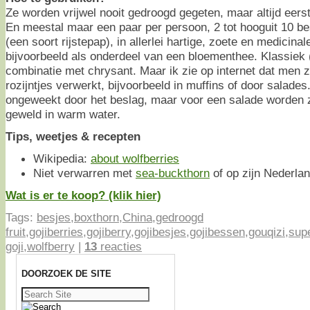
Ze worden vrijwel nooit gedroogd gegeten, maar altijd eer
En meestal maar een paar per persoon, 2 tot hooguit 10 bes
(een soort rijstepap), in allerlei hartige, zoete en medicina
bijvoorbeeld als onderdeel van een bloementhee. Klassiek (
combinatie met chrysant. Maar ik zie op internet dat men 
rozijntjes verwerkt, bijvoorbeeld in muffins of door salade
ongeweekt door het beslag, maar voor een salade worden 
geweld in warm water.
Tips, weetjes & recepten
Wikipedia:
about wolfberries
Niet verwarren met
sea-buckthorn
of op zijn Nederla
Wat is er te koop? (klik hier)
Tags:
besjes
,
boxthorn
,
China
,
gedroogd
fruit
,
gojiberries
,
gojiberry
,
gojibesjes
,
gojibessen
,
gouqizi
,
sup
goji
,
wolfberry
|
13
reacties
DOORZOEK DE SITE
Zoeken
naar: