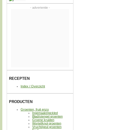
- advertentie -
RECEPTEN
Index / Overzicht
PRODUCTEN
Groenten, fruit enzo
Ingemaakt/pickled
Blad/stengel groenten
Groene kruiden
Wortel/knol groenten
Vrucht/peul groenten