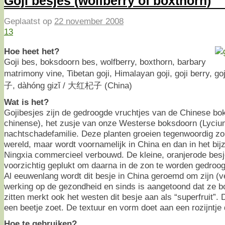
Goji besjes (wolfberry of boxthorn)
Geplaatst op
22 november 2008
13
Hoe heet het?
Goji bes, boksdoorn bes, wolfberry, boxthorn, barbary
matrimony vine, Tibetan goji, Himalayan goji, goji berry, go
子, dàhóng gizǐ / 大红杞子 (China)
Wat is het?
Gojibesjes zijn de gedroogde vruchtjes van de Chinese b
chinense), het zusje van onze Westerse boksdoorn (Lycium
nachtschadefamilie. Deze planten groeien tegenwoordig zo’
wereld, maar wordt voornamelijk in China en dan in het bijz
Ningxia commercieel verbouwd. De kleine, oranjerode besje
voorzichtig geplukt om daarna in de zon te worden gedroog
Al eeuwenlang wordt dit besje in China geroemd om zijn (
werking op de gezondheid en sinds is aangetoond dat ze b
zitten merkt ook het westen dit besje aan als “superfruit”. 
een beetje zoet. De textuur en vorm doet aan een rozijntje
Hoe te gebruiken?