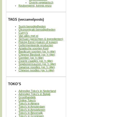
Overig vegetarisch
Keukengerei, kennis enzo
TAGS (verzamelposts)
Sushi benodigdheden
Okonomiyaki benodigdheden
Curry’s
Van alles met ei
Sichuan (gerechten & ingredienten)
Peking Eend (maken of kopen)
Gefermenteerde producten
Aziatische soorten Kool
Basilicum soorten (op ’n rijtje)
Chinese Bieslook (op ’n rijtje)
Gember (op ’n rijtje)
Zwarte zaadjes (op ’n rijtje)
Sojabonensauzen (op ’n rijtje)
Japanse noodles (op ’n rijtje)
Chinese noodles (op ’n rijtje)
TOKO’S
Adreslijst Toko’s in Nederland
Adreslijst Toko’s in België
Groothandels
Online Toko’s
Toko’s in Almere
Toko’s in Amsterdam
Toko’s in Amstelveen
Toko’s in Beverwijk
Toko’s in Groningen