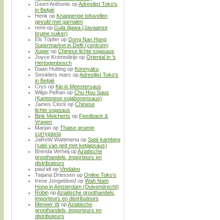
Geert Anthonis
op
Adreslijst Toko’s
in België
Henk
op
Knapperige tofuvellen
gevuld met garnalen
remi
op
Gula djawa (Javaanse
bruine suiker)
Els Töpfer
op
Dong Nan Hang
Supermarket in Delft (centrum)
Xuper
op
Chinese lichte sojasaus
Joyce Kromodirijo
op
Oriental in ’s
Hertogenbosch
Daan Hutting
op
Konnyaku
Smolders marc
op
Adreslijst Toko’s
in België
Crys
op
Kip in Meestersaus
Wilgo Pelhan
op
Chu Hou Saus
(Kantonese sojabonensaus)
James Clock
op
Chinese
lichte sojasaus
Bink Melcherts
op
Feedback &
Vragen
Marjan
op
Thaise groene
currypasta
JaRoW Wattimena
op
Saté kambing
(saté van geit met ketjapsaus)
Brenda Verheij
op
Aziatische
groothandels, importeurs en
distributeurs
paul idi
op
Vindaloo
Tatjana Driessen
op
Online Toko’s
Irene Jongebloed
op
Wah Nam
Hong in Amsterdam (Duivendrecht)
Robin
op
Aziatische groothandels,
importeurs en distributeurs
Meneer W
op
Aziatische
groothandels, importeurs en
distributeurs