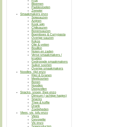
Fruit
Bloemen
Paddestoelen
Zeewier
Smaakmakers enzo
Sojasauzen
Azijnen
Kook wijn
Chilisauzen
Bonensauzen
Boemboes & Currypasta
Overige sauzen
Kokos
Olie & vetten
Bouillon
Noten en zaden
Verse smaakmakers /
kruiden
Gedroogde smaakmakers
Suiker soorten
Overige smaakmakers
Noodles, rijst enzo
Rijst & Granen
Meelsoorten
Bonen
Noodles
Deegvellen
Snacks, snoep, thee enzo
Dimsum (-achtige hapjes)
Snacks
Thee & koffie
Drank
Zoetigheden
Vlees, vis, tofu enzo
Vlees
Gevogelte
Vis enzo
Sojaproducten