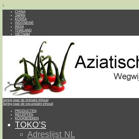
↓
CHINA
JAPAN
KOREA
INDONESIË
INDIA
THAILAND
VIETNAM
Spring naar de primaire inhoud
Spring naar de secundaire inhoud
PRODUCTEN
RECEPTEN
KOOKBOEKEN
TOKO’S
Adreslijst NL