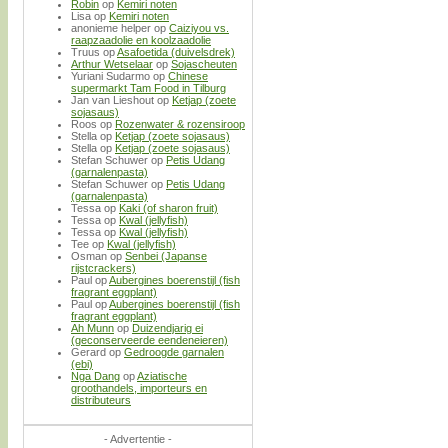
Robin
op
Kemiri noten
Lisa
op
Kemiri noten
anonieme helper
op
Caiziyou vs.
raapzaadolie en koolzaadolie
Truus
op
Asafoetida (duivelsdrek)
Arthur Wetselaar
op
Sojascheuten
Yuriani Sudarmo
op
Chinese
supermarkt Tam Food in Tilburg
Jan van Lieshout
op
Ketjap (zoete
sojasaus)
Roos
op
Rozenwater & rozensiroop
Stella
op
Ketjap (zoete sojasaus)
Stella
op
Ketjap (zoete sojasaus)
Stefan Schuwer
op
Petis Udang
(garnalenpasta)
Stefan Schuwer
op
Petis Udang
(garnalenpasta)
Tessa
op
Kaki (of sharon fruit)
Tessa
op
Kwal (jellyfish)
Tessa
op
Kwal (jellyfish)
Tee
op
Kwal (jellyfish)
Osman
op
Senbei (Japanse
rijstcrackers)
Paul
op
Aubergines boerenstijl (fish
fragrant eggplant)
Paul
op
Aubergines boerenstijl (fish
fragrant eggplant)
Ah Munn
op
Duizendjarig ei
(geconserveerde eendeneieren)
Gerard
op
Gedroogde garnalen
(ebi)
Nga Dang
op
Aziatische
groothandels, importeurs en
distributeurs
- Advertentie -