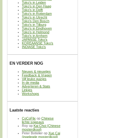
Toko’s in Leiden
Toko’s in Den Haag
Toko’s in Delft
Toko’s in Rotterdam
Toko’s in Utrecht
Toko’s Den Bosch
Toko’s in Tilburg
Toko’s in Eindhoven
Toko’s in Helmond
Toko’s in Arnhem
JAPANSE Toko’s
KOREAANSE Toko’s
INDIASE Toko’s
EN VERDER NOG
Nieuws & nieuwtjes
Feedback & Vragen
Vijf leuke quizjes
In de media
Adverteren & Stats
Linkjes
Workshops
Laatste reacties
CoCoFlix
op
Chinese
lichte sojasaus
Roy
op
Kai Choi (Chinese
mosterdkool)
Peter Bottelier
op
Xue Cai
(ingelegde mosterdkool)