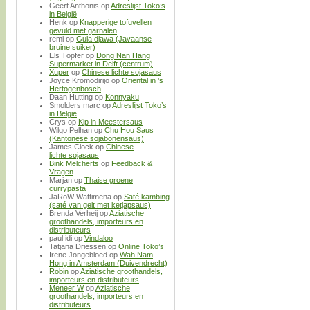
Geert Anthonis
op
Adreslijst Toko’s
in België
Henk
op
Knapperige tofuvellen
gevuld met garnalen
remi
op
Gula djawa (Javaanse
bruine suiker)
Els Töpfer
op
Dong Nan Hang
Supermarket in Delft (centrum)
Xuper
op
Chinese lichte sojasaus
Joyce Kromodirijo
op
Oriental in ’s
Hertogenbosch
Daan Hutting
op
Konnyaku
Smolders marc
op
Adreslijst Toko’s
in België
Crys
op
Kip in Meestersaus
Wilgo Pelhan
op
Chu Hou Saus
(Kantonese sojabonensaus)
James Clock
op
Chinese
lichte sojasaus
Bink Melcherts
op
Feedback &
Vragen
Marjan
op
Thaise groene
currypasta
JaRoW Wattimena
op
Saté kambing
(saté van geit met ketjapsaus)
Brenda Verheij
op
Aziatische
groothandels, importeurs en
distributeurs
paul idi
op
Vindaloo
Tatjana Driessen
op
Online Toko’s
Irene Jongebloed
op
Wah Nam
Hong in Amsterdam (Duivendrecht)
Robin
op
Aziatische groothandels,
importeurs en distributeurs
Meneer W
op
Aziatische
groothandels, importeurs en
distributeurs