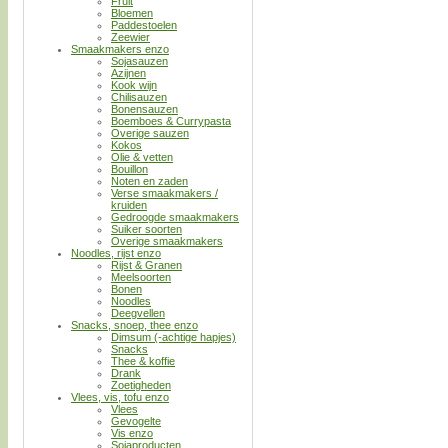
Fruit
Bloemen
Paddestoelen
Zeewier
Smaakmakers enzo
Sojasauzen
Azijnen
Kook wijn
Chilisauzen
Bonensauzen
Boemboes & Currypasta
Overige sauzen
Kokos
Olie & vetten
Bouillon
Noten en zaden
Verse smaakmakers /
kruiden
Gedroogde smaakmakers
Suiker soorten
Overige smaakmakers
Noodles, rijst enzo
Rijst & Granen
Meelsoorten
Bonen
Noodles
Deegvellen
Snacks, snoep, thee enzo
Dimsum (-achtige hapjes)
Snacks
Thee & koffie
Drank
Zoetigheden
Vlees, vis, tofu enzo
Vlees
Gevogelte
Vis enzo
Sojaproducten