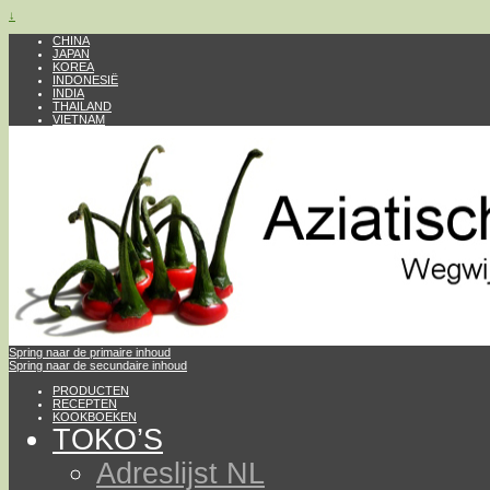
↓
CHINA
JAPAN
KOREA
INDONESIË
INDIA
THAILAND
VIETNAM
Spring naar de primaire inhoud
Spring naar de secundaire inhoud
PRODUCTEN
RECEPTEN
KOOKBOEKEN
TOKO’S
Adreslijst NL