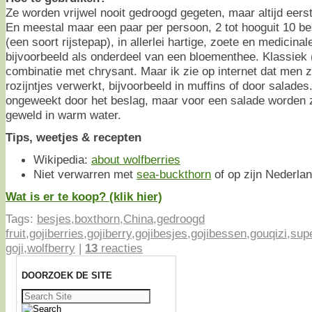
Ze worden vrijwel nooit gedroogd gegeten, maar altijd eer
En meestal maar een paar per persoon, 2 tot hooguit 10 bes
(een soort rijstepap), in allerlei hartige, zoete en medicina
bijvoorbeeld als onderdeel van een bloementhee. Klassiek (
combinatie met chrysant. Maar ik zie op internet dat men 
rozijntjes verwerkt, bijvoorbeeld in muffins of door salade
ongeweekt door het beslag, maar voor een salade worden 
geweld in warm water.
Tips, weetjes & recepten
Wikipedia:
about wolfberries
Niet verwarren met
sea-buckthorn
of op zijn Nederla
Wat is er te koop? (klik hier)
Tags:
besjes
,
boxthorn
,
China
,
gedroogd
fruit
,
gojiberries
,
gojiberry
,
gojibesjes
,
gojibessen
,
gouqizi
,
sup
goji
,
wolfberry
|
13
reacties
DOORZOEK DE SITE
Zoeken
naar: