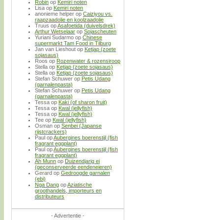
Robin
op
Kemiri noten
Lisa
op
Kemiri noten
anonieme helper
op
Caiziyou vs.
raapzaadolie en koolzaadolie
Truus
op
Asafoetida (duivelsdrek)
Arthur Wetselaar
op
Sojascheuten
Yuriani Sudarmo
op
Chinese
supermarkt Tam Food in Tilburg
Jan van Lieshout
op
Ketjap (zoete
sojasaus)
Roos
op
Rozenwater & rozensiroop
Stella
op
Ketjap (zoete sojasaus)
Stella
op
Ketjap (zoete sojasaus)
Stefan Schuwer
op
Petis Udang
(garnalenpasta)
Stefan Schuwer
op
Petis Udang
(garnalenpasta)
Tessa
op
Kaki (of sharon fruit)
Tessa
op
Kwal (jellyfish)
Tessa
op
Kwal (jellyfish)
Tee
op
Kwal (jellyfish)
Osman
op
Senbei (Japanse
rijstcrackers)
Paul
op
Aubergines boerenstijl (fish
fragrant eggplant)
Paul
op
Aubergines boerenstijl (fish
fragrant eggplant)
Ah Munn
op
Duizendjarig ei
(geconserveerde eendeneieren)
Gerard
op
Gedroogde garnalen
(ebi)
Nga Dang
op
Aziatische
groothandels, importeurs en
distributeurs
- Advertentie -