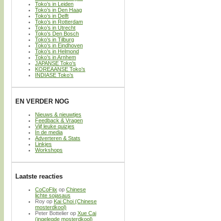
Toko’s in Leiden
Toko’s in Den Haag
Toko’s in Delft
Toko’s in Rotterdam
Toko’s in Utrecht
Toko’s Den Bosch
Toko’s in Tilburg
Toko’s in Eindhoven
Toko’s in Helmond
Toko’s in Arnhem
JAPANSE Toko’s
KOREAANSE Toko’s
INDIASE Toko’s
EN VERDER NOG
Nieuws & nieuwtjes
Feedback & Vragen
Vijf leuke quizjes
In de media
Adverteren & Stats
Linkjes
Workshops
Laatste reacties
CoCoFlix
op
Chinese
lichte sojasaus
Roy
op
Kai Choi (Chinese
mosterdkool)
Peter Bottelier
op
Xue Cai
(ingelegde mosterdkool)