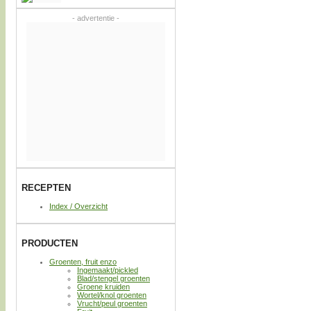
- advertentie -
RECEPTEN
Index / Overzicht
PRODUCTEN
Groenten, fruit enzo
Ingemaakt/pickled
Blad/stengel groenten
Groene kruiden
Wortel/knol groenten
Vrucht/peul groenten