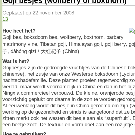
Goji besjes (wolfberry of boxthorn)
Geplaatst op
22 november 2008
13
Hoe heet het?
Goji bes, boksdoorn bes, wolfberry, boxthorn, barbary
matrimony vine, Tibetan goji, Himalayan goji, goji berry, go
子, dàhóng gizǐ / 大红杞子 (China)
Wat is het?
Gojibesjes zijn de gedroogde vruchtjes van de Chinese b
chinense), het zusje van onze Westerse boksdoorn (Lycium
nachtschadefamilie. Deze planten groeien tegenwoordig zo’
wereld, maar wordt voornamelijk in China en dan in het bijz
Ningxia commercieel verbouwd. De kleine, oranjerode besje
voorzichtig geplukt om daarna in de zon te worden gedroog
Al eeuwenlang wordt dit besje in China geroemd om zijn (
werking op de gezondheid en sinds is aangetoond dat ze b
zitten merkt ook het westen dit besje aan als “superfruit”. 
een beetje zoet. De textuur en vorm doet aan een rozijntje
Hoe te gebruiken?