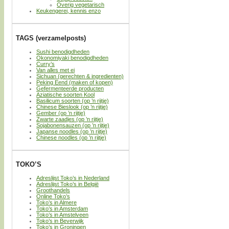
Overig vegetarisch
Keukengerei, kennis enzo
TAGS (verzamelposts)
Sushi benodigdheden
Okonomiyaki benodigdheden
Curry’s
Van alles met ei
Sichuan (gerechten & ingredienten)
Peking Eend (maken of kopen)
Gefermenteerde producten
Aziatische soorten Kool
Basilicum soorten (op ’n rijtje)
Chinese Bieslook (op ’n rijtje)
Gember (op ’n rijtje)
Zwarte zaadjes (op ’n rijtje)
Sojabonensauzen (op ’n rijtje)
Japanse noodles (op ’n rijtje)
Chinese noodles (op ’n rijtje)
TOKO’S
Adreslijst Toko’s in Nederland
Adreslijst Toko’s in België
Groothandels
Online Toko’s
Toko’s in Almere
Toko’s in Amsterdam
Toko’s in Amstelveen
Toko’s in Beverwijk
Toko’s in Groningen