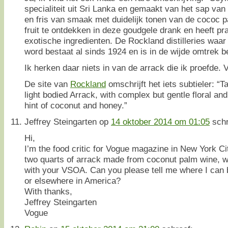
specialiteit uit Sri Lanka en gemaakt van het sap van
en fris van smaak met duidelijk tonen van de cococ p
fruit te ontdekken in deze goudgele drank en heeft pr
exotische ingredienten. De Rockland distilleries waa
word bestaat al sinds 1924 en is in de wijde omtrek b
Ik herken daar niets in van de arrack die ik proefde.
De site van
Rockland
omschrijft het iets subtieler: “
light bodied Arrack, with complex but gentle floral and 
hint of coconut and honey.”
Jeffrey Steingarten
op
14 oktober 2014 om 01:05
schr
Hi,
I’m the food critic for Vogue magazine in New York City
two quarts of arrack made from coconut palm wine, wh
with your VSOA. Can you please tell me where I can 
or elsewhere in America?
With thanks,
Jeffrey Steingarten
Vogue