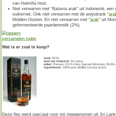
van Halmilla hout.
Niet verwarren met “Batavia arak” uit Indonesië, een d
suikerriet. Ook niet verwarren met de anijsdrank “
ara
Midden-Oosten. En niet verwarren met “
arak
” uit Mo
gefermenteerde paardenmelk (2%).
Wat is er zoal te koop?
merk
: DCSL
land van herkomst
: Sri Lanka
etiket
: Premium V.S.O.A Very Special Old Arrack (36,8% 
ingrediënten
: 100% pure distilled coconut arrack
Deze fles werd speciaal voor mij meegenomen uit Sri Lan