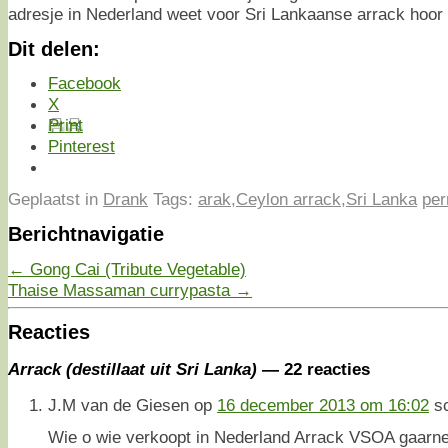
adresje in Nederland weet voor Sri Lankaanse arrack hoor 
Dit delen:
Facebook
X
Print
Pinterest
Geplaatst in
Drank
Tags:
arak
,
Ceylon arrack
,
Sri Lanka
per
Berichtnavigatie
←
Gong Cai (Tribute Vegetable)
Thaise Massaman currypasta
→
Reacties
Arrack (destillaat uit Sri Lanka)
— 22 reacties
J.M van de Giesen
op
16 december 2013 om 16:02
s
Wie o wie verkoopt in Nederland Arrack VSOA gaarne 