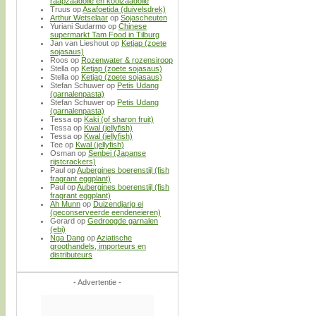
raapzaadolie en koolzaadolie
Truus
op
Asafoetida (duivelsdrek)
Arthur Wetselaar
op
Sojascheuten
Yuriani Sudarmo
op
Chinese
supermarkt Tam Food in Tilburg
Jan van Lieshout
op
Ketjap (zoete
sojasaus)
Roos
op
Rozenwater & rozensiroop
Stella
op
Ketjap (zoete sojasaus)
Stella
op
Ketjap (zoete sojasaus)
Stefan Schuwer
op
Petis Udang
(garnalenpasta)
Stefan Schuwer
op
Petis Udang
(garnalenpasta)
Tessa
op
Kaki (of sharon fruit)
Tessa
op
Kwal (jellyfish)
Tessa
op
Kwal (jellyfish)
Tee
op
Kwal (jellyfish)
Osman
op
Senbei (Japanse
rijstcrackers)
Paul
op
Aubergines boerenstijl (fish
fragrant eggplant)
Paul
op
Aubergines boerenstijl (fish
fragrant eggplant)
Ah Munn
op
Duizendjarig ei
(geconserveerde eendeneieren)
Gerard
op
Gedroogde garnalen
(ebi)
Nga Dang
op
Aziatische
groothandels, importeurs en
distributeurs
- Advertentie -