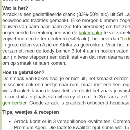
Wat is het?
Arrack is een gedistilleerde drank (33%-50% alc) uit Sri L
eeuwenoude tradities gemaakt. Elke morgen klimmen zoge
touwen van palm naar palm (zie foto hieronder) om het zoet
ongeopende bloemknoppen van de
kokospalm
te verzamele
vrijwel meteen te fermenteren (<4% alc), het heet dan “
tod
in grote delen van Azië en Afrika zo gedronken. Voor het 
verzamelt men de toddy binnen 3 tot 4 uur in houten vaten e
uur (in twee stappen) een destillaat van dat men daarna nog
om op smaak te laten komen.
Hoe te gebruiken?
De smaak van kokos haal je er niet uit, het smaakt eerde
misschien ook een beetje naar rum, maar met een heel eige
wel afhankelijk van de kwaliteit. Je drinkt het zoals je whis
in cocktails in plaats van whiskey of rum. In Sri Lanka zel
gemberbier
. Goede arrack is praktisch onbeperkt houdbaar
Tips, weetjes & recepten
Arrack komt er in 3 verschillende kwaliteiten: Comm
Premium Aged. Die laatste kwaliteit rijpt soms wel 15