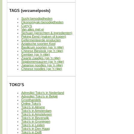
TAGS (verzamelposts)
Sushi benodigdheden
Okonomiyaki benodigdheden
Curry’s
Van alles met ei
Sichuan (gerechten & ingredienten)
Peking Eend (maken of kopen)
Gefermenteerde producten
Aziatische soorten Kool
Basilicum soorten (op ’n rijtje)
Chinese Bieslook (op ’n rijtje)
Gember (op ’n rijtje)
Zwarte zaadjes (op ’n rijtje)
Sojabonensauzen (op ’n rijtje)
Japanse noodles (op ’n rijtje)
Chinese noodles (op ’n rijtje)
TOKO’S
Adreslijst Toko’s in Nederland
Adreslijst Toko’s in België
Groothandels
Online Toko’s
Toko’s in Almere
Toko’s in Amsterdam
Toko’s in Amstelveen
Toko’s in Beverwijk
Toko’s in Groningen
Toko’s in Leiden
Toko’s in Den Haag
Toko’s in Delft