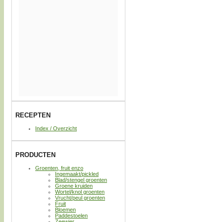
RECEPTEN
Index / Overzicht
PRODUCTEN
Groenten, fruit enzo
Ingemaakt/pickled
Blad/stengel groenten
Groene kruiden
Wortel/knol groenten
Vrucht/peul groenten
Fruit
Bloemen
Paddestoelen
Zeewier