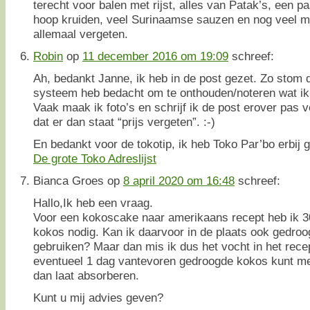
terecht voor balen met rijst, alles van Patak’s, een p
hoop kruiden, veel Surinaamse sauzen en nog veel m
allemaal vergeten.
Robin
op
11 december 2016 om 19:09
schreef:
Ah, bedankt Janne, ik heb in de post gezet. Zo stom 
systeem heb bedacht om te onthouden/noteren wat ik 
Vaak maak ik foto’s en schrijf ik de post erover pas v
dat er dan staat “prijs vergeten”. :-)
En bedankt voor de tokotip, ik heb Toko Par’bo erbij g
De grote Toko Adreslijst
Bianca Groes
op
8 april 2020 om 16:48
schreef:
Hallo,Ik heb een vraag.
Voor een kokoscake naar amerikaans recept heb ik 3
kokos nodig. Kan ik daarvoor in de plaats ook gedroo
gebruiken? Maar dan mis ik dus het vocht in het rece
eventueel 1 dag vantevoren gedroogde kokos kunt 
dan laat absorberen.
Kunt u mij advies geven?