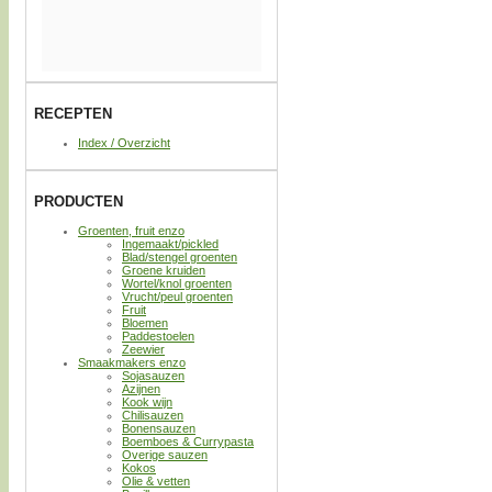
RECEPTEN
Index / Overzicht
PRODUCTEN
Groenten, fruit enzo
Ingemaakt/pickled
Blad/stengel groenten
Groene kruiden
Wortel/knol groenten
Vrucht/peul groenten
Fruit
Bloemen
Paddestoelen
Zeewier
Smaakmakers enzo
Sojasauzen
Azijnen
Kook wijn
Chilisauzen
Bonensauzen
Boemboes & Currypasta
Overige sauzen
Kokos
Olie & vetten