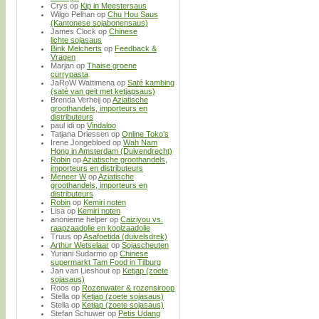
Crys
op
Kip in Meestersaus
Wilgo Pelhan
op
Chu Hou Saus
(Kantonese sojabonensaus)
James Clock
op
Chinese
lichte sojasaus
Bink Melcherts
op
Feedback &
Vragen
Marjan
op
Thaise groene
currypasta
JaRoW Wattimena
op
Saté kambing
(saté van geit met ketjapsaus)
Brenda Verheij
op
Aziatische
groothandels, importeurs en
distributeurs
paul idi
op
Vindaloo
Tatjana Driessen
op
Online Toko’s
Irene Jongebloed
op
Wah Nam
Hong in Amsterdam (Duivendrecht)
Robin
op
Aziatische groothandels,
importeurs en distributeurs
Meneer W
op
Aziatische
groothandels, importeurs en
distributeurs
Robin
op
Kemiri noten
Lisa
op
Kemiri noten
anonieme helper
op
Caiziyou vs.
raapzaadolie en koolzaadolie
Truus
op
Asafoetida (duivelsdrek)
Arthur Wetselaar
op
Sojascheuten
Yuriani Sudarmo
op
Chinese
supermarkt Tam Food in Tilburg
Jan van Lieshout
op
Ketjap (zoete
sojasaus)
Roos
op
Rozenwater & rozensiroop
Stella
op
Ketjap (zoete sojasaus)
Stella
op
Ketjap (zoete sojasaus)
Stefan Schuwer
op
Petis Udang