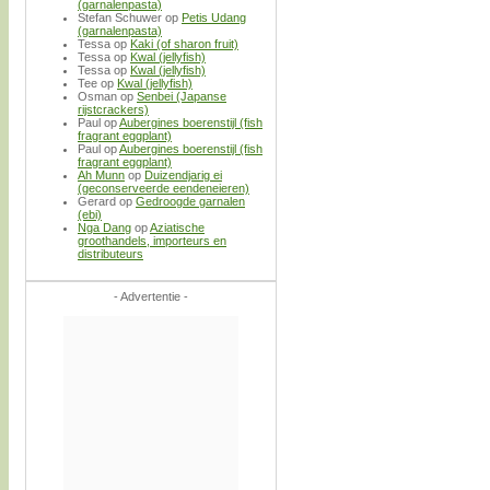
(garnalenpasta)
Stefan Schuwer
op
Petis Udang
(garnalenpasta)
Tessa
op
Kaki (of sharon fruit)
Tessa
op
Kwal (jellyfish)
Tessa
op
Kwal (jellyfish)
Tee
op
Kwal (jellyfish)
Osman
op
Senbei (Japanse
rijstcrackers)
Paul
op
Aubergines boerenstijl (fish
fragrant eggplant)
Paul
op
Aubergines boerenstijl (fish
fragrant eggplant)
Ah Munn
op
Duizendjarig ei
(geconserveerde eendeneieren)
Gerard
op
Gedroogde garnalen
(ebi)
Nga Dang
op
Aziatische
groothandels, importeurs en
distributeurs
- Advertentie -