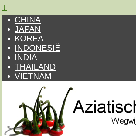
↓
CHINA
JAPAN
KOREA
INDONESIË
INDIA
THAILAND
VIETNAM