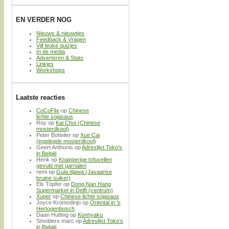
EN VERDER NOG
Nieuws & nieuwtjes
Feedback & Vragen
Vijf leuke quizjes
In de media
Adverteren & Stats
Linkjes
Workshops
Laatste reacties
CoCoFlix
op
Chinese
lichte sojasaus
Roy
op
Kai Choi (Chinese
mosterdkool)
Peter Bottelier
op
Xue Cai
(ingelegde mosterdkool)
Geert Anthonis
op
Adreslijst Toko’s
in België
Henk
op
Knapperige tofuvellen
gevuld met garnalen
remi
op
Gula djawa (Javaanse
bruine suiker)
Els Töpfer
op
Dong Nan Hang
Supermarket in Delft (centrum)
Xuper
op
Chinese lichte sojasaus
Joyce Kromodirijo
op
Oriental in ’s
Hertogenbosch
Daan Hutting
op
Konnyaku
Smolders marc
op
Adreslijst Toko’s
in België