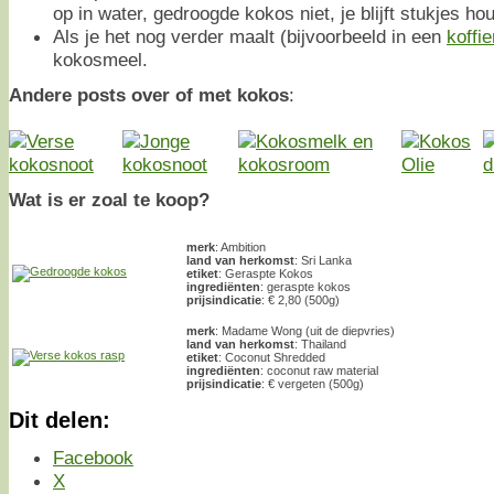
op in water, gedroogde kokos niet, je blijft stukjes ho
Als je het nog verder maalt (bijvoorbeeld in een
koffi
kokosmeel.
Andere posts over of met kokos
:
Wat is er zoal te koop?
merk
: Ambition
land van herkomst
: Sri Lanka
etiket
: Geraspte Kokos
ingrediënten
: geraspte kokos
prijsindicatie
: € 2,80 (500g)
merk
: Madame Wong (uit de diepvries)
land van herkomst
: Thailand
etiket
: Coconut Shredded
ingrediënten
: coconut raw material
prijsindicatie
: € vergeten (500g)
Dit delen:
Facebook
X