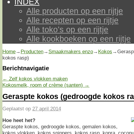
INDEX
Alle producten op een rijtje
Alle recepten op een rijtje
Alle toko’s op een rijtje
Alle kookboeken op een rijtje
Home
→
Producten
→
Smaakmakers enzo
→
Kokos
→
Gerasp
kokos rasp)
Berichtnavigatie
←
Zelf kokos vlokken maken
Kokosmelk, room of crème (santen)
→
Geraspte kokos (gedroogde kokos ra
Geplaatst op
27 april 2014
Hoe heet het?
Geraspte kokos, gedroogde kokos, gemalen kokos,
kokos vlokken, kokos snippers, kokos rasp, kopra, coconu