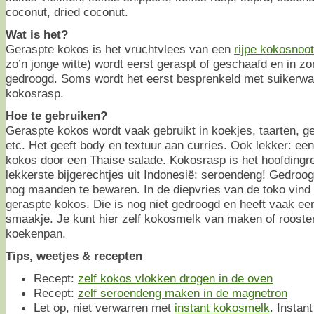
coconut, dried coconut.
Wat is het?
Geraspte kokos is het vruchtvlees van een
rijpe kokosnoot
zo’n jonge witte) wordt eerst geraspt of geschaafd en in z
gedroogd. Soms wordt het eerst besprenkeld met suikerwate
kokosrasp.
Hoe te gebruiken?
Geraspte kokos wordt vaak gebruikt in koekjes, taarten, ge
etc. Het geeft body en textuur aan curries. Ook lekker: ee
kokos door een Thaise salade. Kokosrasp is het hoofdingr
lekkerste bijgerechtjes uit Indonesië: seroendeng! Gedroog
nog maanden te bewaren. In de diepvries van de toko vind 
geraspte kokos. Die is nog niet gedroogd en heeft vaak ee
smaakje. Je kunt hier zelf kokosmelk van maken of rooste
koekenpan.
Tips, weetjes & recepten
Recept:
zelf kokos vlokken drogen in de oven
Recept:
zelf seroendeng maken in de magnetron
Let op, niet verwarren met
instant kokosmelk
. Instan