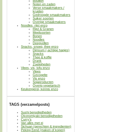
Bouillon
Noten en zaden
Verse smaakmakers /
kruiden
Gedroogde smaakmakers
Suiker soorten
Overige smaakmakers
Noodles, rijst enzo
Rijst & Granen
Meelsoorten
Bonen
Noodles
Deegvellen
Snacks, snoep, thee enzo
Dimsum (-achtige hapjes)
Snacks
Thee & koffie
Drank
Zoetigheden
Vlees, vis, tofu enzo
Vlees
Gevogelte
Vis enzo
Sojaproducten
Overig vegetarisch
Keukengerei, kennis enzo
TAGS (verzamelposts)
Sushi benodigdheden
Okonomiyaki benodigdheden
Curry’s
Van alles met ei
Sichuan (gerechten & ingredienten)
Peking Eend (maken of kopen)