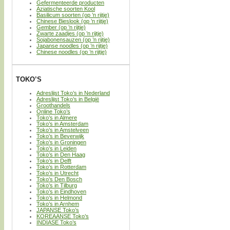
Gefermenteerde producten
Aziatische soorten Kool
Basilicum soorten (op ’n rijtje)
Chinese Bieslook (op ’n rijtje)
Gember (op ’n rijtje)
Zwarte zaadjes (op ’n rijtje)
Sojabonensauzen (op ’n rijtje)
Japanse noodles (op ’n rijtje)
Chinese noodles (op ’n rijtje)
TOKO’S
Adreslijst Toko’s in Nederland
Adreslijst Toko’s in België
Groothandels
Online Toko’s
Toko’s in Almere
Toko’s in Amsterdam
Toko’s in Amstelveen
Toko’s in Beverwijk
Toko’s in Groningen
Toko’s in Leiden
Toko’s in Den Haag
Toko’s in Delft
Toko’s in Rotterdam
Toko’s in Utrecht
Toko’s Den Bosch
Toko’s in Tilburg
Toko’s in Eindhoven
Toko’s in Helmond
Toko’s in Arnhem
JAPANSE Toko’s
KOREAANSE Toko’s
INDIASE Toko’s