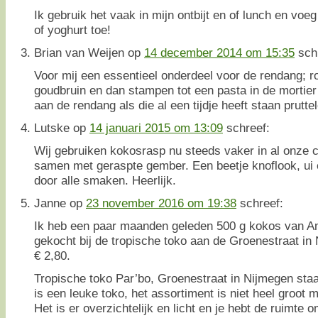
Ik gebruik het vaak in mijn ontbijt en of lunch en vo
of yoghurt toe!
Brian van Weijen
op
14 december 2014 om 15:35
sch
Voor mij een essentieel onderdeel voor de rendang; r
goudbruin en dan stampen tot een pasta in de mortier e
aan de rendang als die al een tijdje heeft staan prutte
Lutske
op
14 januari 2015 om 13:09
schreef:
Wij gebruiken kokosrasp nu steeds vaker in al onze c
samen met geraspte gember. Een beetje knoflook, ui 
door alle smaken. Heerlijk.
Janne
op
23 november 2016 om 19:38
schreef:
Ik heb een paar maanden geleden 500 g kokos van Amb
gekocht bij de tropische toko aan de Groenestraat in
€ 2,80.
Tropische toko Par’bo, Groenestraat in Nijmegen staat n
is een leuke toko, het assortiment is niet heel groot ma
Het is er overzichtelijk en licht en je hebt de ruimte o