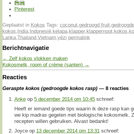
Print
Pinterest
Geplaatst in
Kokos
Tags:
coconut
,
gedroogd fruit
,
gedroogd
kokos
,
India
,
Indonesië
,
kelapa
,
klapper
,
klappernoot
,
kokos
,
ko
Lanka
,
Thailand
,
Vietnam
,
yézi
permalink
Berichtnavigatie
←
Zelf kokos vlokken maken
Kokosmelk, room of crème (santen)
→
Reacties
Geraspte kokos (gedroogde kokos rasp)
— 8 reacties
Anke
op
5 december 2014 om 10:45
schreef:
Heeft er iemand goede tips waarin ik deze rasp kan 
we kip madras gegeten met biologische kokosmelk. 
recepten willen gebruiken. Alvast bedankt!
Joyce
op
13 december 2014 om 13:31
schreef: