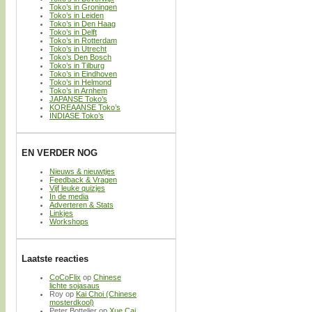
Toko’s in Groningen
Toko’s in Leiden
Toko’s in Den Haag
Toko’s in Delft
Toko’s in Rotterdam
Toko’s in Utrecht
Toko’s Den Bosch
Toko’s in Tilburg
Toko’s in Eindhoven
Toko’s in Helmond
Toko’s in Arnhem
JAPANSE Toko’s
KOREAANSE Toko’s
INDIASE Toko’s
EN VERDER NOG
Nieuws & nieuwtjes
Feedback & Vragen
Vijf leuke quizjes
In de media
Adverteren & Stats
Linkjes
Workshops
Laatste reacties
CoCoFlix
op
Chinese
lichte sojasaus
Roy
op
Kai Choi (Chinese
mosterdkool)
Peter Bottelier
op
Xue Cai