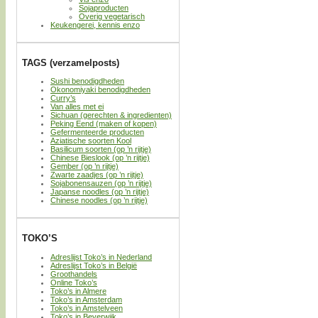
Sojaproducten
Overig vegetarisch
Keukengerei, kennis enzo
TAGS (verzamelposts)
Sushi benodigdheden
Okonomiyaki benodigdheden
Curry’s
Van alles met ei
Sichuan (gerechten & ingredienten)
Peking Eend (maken of kopen)
Gefermenteerde producten
Aziatische soorten Kool
Basilicum soorten (op ’n rijtje)
Chinese Bieslook (op ’n rijtje)
Gember (op ’n rijtje)
Zwarte zaadjes (op ’n rijtje)
Sojabonensauzen (op ’n rijtje)
Japanse noodles (op ’n rijtje)
Chinese noodles (op ’n rijtje)
TOKO’S
Adreslijst Toko’s in Nederland
Adreslijst Toko’s in België
Groothandels
Online Toko’s
Toko’s in Almere
Toko’s in Amsterdam
Toko’s in Amstelveen
Toko’s in Beverwijk