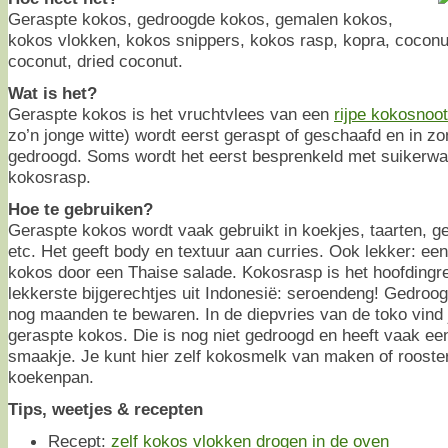
Geraspte kokos, gedroogde kokos, gemalen kokos,
kokos vlokken, kokos snippers, kokos rasp, kopra, coconu
coconut, dried coconut.
Wat is het?
Geraspte kokos is het vruchtvlees van een
rijpe kokosnoot
zo’n jonge witte) wordt eerst geraspt of geschaafd en in z
gedroogd. Soms wordt het eerst besprenkeld met suikerwate
kokosrasp.
Hoe te gebruiken?
Geraspte kokos wordt vaak gebruikt in koekjes, taarten, ge
etc. Het geeft body en textuur aan curries. Ook lekker: ee
kokos door een Thaise salade. Kokosrasp is het hoofdingr
lekkerste bijgerechtjes uit Indonesië: seroendeng! Gedroog
nog maanden te bewaren. In de diepvries van de toko vind 
geraspte kokos. Die is nog niet gedroogd en heeft vaak ee
smaakje. Je kunt hier zelf kokosmelk van maken of rooste
koekenpan.
Tips, weetjes & recepten
Recept:
zelf kokos vlokken drogen in de oven