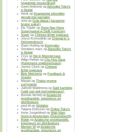
(ingelegde mosterdkool)
Geert Anthonis
op
Adreslijst Toko’s
in België
Henk
op
Knapperige tofuvellen
gevuld met garnalen
remi
op
Gula djawa (Javaanse
bruine suiker)
Els Töpfer
op
Dong Nan Hang
Supermarket in Delft (centrum)
Xuper
op
Chinese lichte sojasaus
Joyce Kromodirijo
op
Oriental in ’s
Hertogenbosch
Daan Hutting
op
Konnyaku
Smolders marc
op
Adreslijst Toko’s
in België
Crys
op
Kip in Meestersaus
Wilgo Pelhan
op
Chu Hou Saus
(Kantonese sojabonensaus)
James Clock
op
Chinese
lichte sojasaus
Bink Melcherts
op
Feedback &
Vragen
Marjan
op
Thaise groene
currypasta
JaRoW Wattimena
op
Saté kambing
(saté van geit met ketjapsaus)
Brenda Verheij
op
Aziatische
groothandels, importeurs en
distributeurs
paul idi
op
Vindaloo
Tatjana Driessen
op
Online Toko’s
Irene Jongebloed
op
Wah Nam
Hong in Amsterdam (Duivendrecht)
Robin
op
Aziatische groothandels,
importeurs en distributeurs
Meneer W
op
Aziatische
groothandels, importeurs en