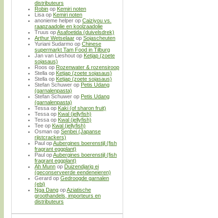
distributeurs
Robin
op
Kemiri noten
Lisa
op
Kemiri noten
anonieme helper
op
Caiziyou vs.
raapzaadolie en koolzaadolie
Truus
op
Asafoetida (duivelsdrek)
Arthur Wetselaar
op
Sojascheuten
Yuriani Sudarmo
op
Chinese
supermarkt Tam Food in Tilburg
Jan van Lieshout
op
Ketjap (zoete
sojasaus)
Roos
op
Rozenwater & rozensiroop
Stella
op
Ketjap (zoete sojasaus)
Stella
op
Ketjap (zoete sojasaus)
Stefan Schuwer
op
Petis Udang
(garnalenpasta)
Stefan Schuwer
op
Petis Udang
(garnalenpasta)
Tessa
op
Kaki (of sharon fruit)
Tessa
op
Kwal (jellyfish)
Tessa
op
Kwal (jellyfish)
Tee
op
Kwal (jellyfish)
Osman
op
Senbei (Japanse
rijstcrackers)
Paul
op
Aubergines boerenstijl (fish
fragrant eggplant)
Paul
op
Aubergines boerenstijl (fish
fragrant eggplant)
Ah Munn
op
Duizendjarig ei
(geconserveerde eendeneieren)
Gerard
op
Gedroogde garnalen
(ebi)
Nga Dang
op
Aziatische
groothandels, importeurs en
distributeurs