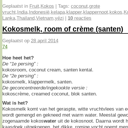
Geplaatst in
Fruit
,
Kokos
|
Tags:
coconut
,
grote
vrucht
,
India
,
Indonesië
,
kelapa
,
klapper
,
klappernoot
,
kokos
,
K
Lanka
,
Thailand
,
Vietnam
,
yé​zi
|
10
reacties
Kokosmelk, room of crème (santen)
Geplaatst op
28 april 2014
74
Hoe heet het?
De “1e persing” :
kokosroom, coconut cream, santen kental.
De “2e persing” :
kokosmelk, klappermelk, santen.
De geconcentreerde/ingekookte versie :
kokoscrème, creamed coconut, blok santen.
Wat is het?
Kokosmelk komt van het geraspte, witte vruchtvlees van 
wordt gemengd en gekneed met warm water. Meestal gewo
zogenaamde kokos
water
uit de kokosnoot. Daarna wordt h
kaasdoek uitgeknepen, het dikke, romige vocht noemt me