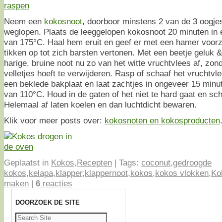
Neem een
kokosnoot
, doorboor minstens 2 van de 3 oogje
weglopen. Plaats de leeggelopen kokosnoot 20 minuten i
van 175°C. Haal hem eruit en geef er met een hamer voorzi
tikken op tot zich barsten vertonen. Met een beetje geluk & 
harige, bruine noot nu zo van het witte vruchtvlees af, zond
velletjes hoeft te verwijderen. Rasp of schaaf het vruchtvle
een beklede bakplaat en laat zachtjes in ongeveer 15 minu
van 110°C. Houd in de gaten of het niet te hard gaat en sc
Helemaal af laten koelen en dan luchtdicht bewaren.
Klik voor meer posts over:
kokosnoten en kokosproducten
Geplaatst in
Kokos
,
Recepten
|
Tags:
coconut
,
gedroogde
kokos
,
kelapa
,
klapper
,
klappernoot
,
kokos
,
kokos vlokken
,
Ko
maken
|
6
reacties
DOORZOEK DE SITE
Zoeken
naar: