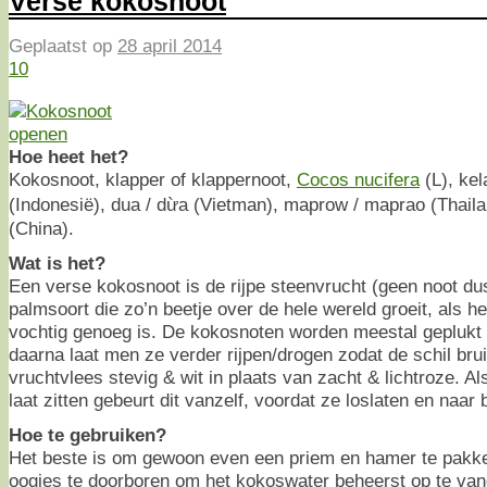
Verse kokosnoot
Geplaatst op
28 april 2014
10
Hoe heet het?
Kokosnoot, klapper of klappernoot,
Cocos nucifera
(L), kel
(Indonesië), dua / dừa (Vietman), maprow / maprao (Thaila
(China).
Wat is het?
Een verse kokosnoot is de rijpe steenvrucht (geen noot d
palmsoort die zo’n beetje over de hele wereld groeit, als 
vochtig genoeg is. De kokosnoten worden meestal geplukt al
daarna laat men ze verder rijpen/drogen zodat de schil bru
vruchtvlees stevig & wit in plaats van zacht & lichtroze. 
laat zitten gebeurt dit vanzelf, voordat ze loslaten en naar
Hoe te gebruiken?
Het beste is om gewoon even een priem en hamer te pakke
oogjes te doorboren om het kokoswater beheerst op te va