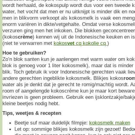
wordt herhaald, de kokospulp wordt dus voor een tweede
water, het vocht dat men er nu uitknijpt is minder dik en 
men in blikvorm verkoopt als kokosmelk is vaak een meng
enorm variëren in dikte/vetgehalte. Omdat verse kokosmel
verzuren ging men het inkoken. Die blokken geconcentree
(kokos
crème
) kennen wij uit de Indonesische keuken en 
(niet te verwarren met
kokos
vet
cq kokolie cq
)
Hoe te gebruiken?
Zo’n blok santen kun je aanlengen met warm water om ko
blok is genoeg voor 1 liter kokosmelk), maar dat is minder
blik. Toch gebruik ik voor Indonesische gerechten vaak li
andere gerechten ingeblikte kokosmelk. Blikjes kokos
roo
water als je denkt dat je gerecht te romig/machtig wordt.
room of aangelengde kokoscrème kun je maar kort bewaren
invriezen is geen probleem. Gebruik een ijsklontzakje/bakj
kleine beetjes nodig hebt.
Tips, weetjes & recepten
Beetje suf maar duidelijk filmpje:
kokosmelk maken
Let op: sommige blikjes kokosmelk zijn gezoet! Bedo