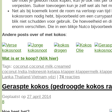
die moet je gewoon nooit kopen, kun je ook niet per o
verpesten. Suiker toevoegen kun je zelf wel als het m
Net als bij koemelk komt de room na verloop van tijd 
kokosroom nodig hebt, bijvoorbeeld om een currypasta
blik niet schudden voor gebruik. De hoeveelheid en d
enorm verschillen. Die in een blikje Nutco bijvoorbeel
Andere posts over of met kokos
:
Wat is er te koop? (klik hier)
Tags:
coconut
,
coconut milk
,
creamed
coconut
,
India
,
Indonesië
,
kelapa
,
klapper
,
klappermelk
,
klappe
Lanka
,
Thailand
,
Vietnam
,
yézi
|
74
reacties
Geraspte kokos (gedroogde kokos ra
Geplaatst op
27 april 2014
8
Hoe heet het?