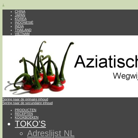
↓
CHINA
JAPAN
KOREA
INDONESIË
INDIA
THAILAND
VIETNAM
Spring naar de primaire inhoud
Spring naar de secundaire inhoud
PRODUCTEN
RECEPTEN
KOOKBOEKEN
TOKO’S
Adreslijst NL