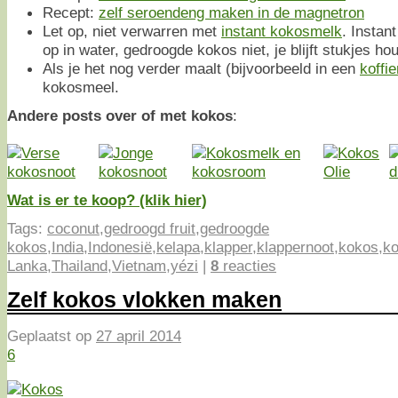
Recept:
zelf seroendeng maken in de magnetron
Let op, niet verwarren met
instant kokosmelk
. Instan
op in water, gedroogde kokos niet, je blijft stukjes ho
Als je het nog verder maalt (bijvoorbeeld in een
koffi
kokosmeel.
Andere posts over of met kokos
:
Wat is er te koop? (klik hier)
Tags:
coconut
,
gedroogd fruit
,
gedroogde
kokos
,
India
,
Indonesië
,
kelapa
,
klapper
,
klappernoot
,
kokos
,
ko
Lanka
,
Thailand
,
Vietnam
,
yézi
|
8
reacties
Zelf kokos vlokken maken
Geplaatst op
27 april 2014
6