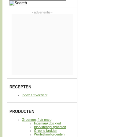
- advertentie -
RECEPTEN
Index / Overzicht
PRODUCTEN
Groenten, fruit enzo
Ingemaakt/pickled
Blad/stengel groenten
Groene kruiden
Wortel/knol groenten