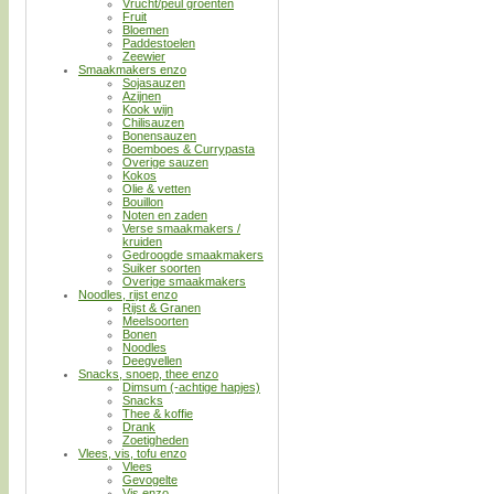
Vrucht/peul groenten
Fruit
Bloemen
Paddestoelen
Zeewier
Smaakmakers enzo
Sojasauzen
Azijnen
Kook wijn
Chilisauzen
Bonensauzen
Boemboes & Currypasta
Overige sauzen
Kokos
Olie & vetten
Bouillon
Noten en zaden
Verse smaakmakers /
kruiden
Gedroogde smaakmakers
Suiker soorten
Overige smaakmakers
Noodles, rijst enzo
Rijst & Granen
Meelsoorten
Bonen
Noodles
Deegvellen
Snacks, snoep, thee enzo
Dimsum (-achtige hapjes)
Snacks
Thee & koffie
Drank
Zoetigheden
Vlees, vis, tofu enzo
Vlees
Gevogelte
Vis enzo