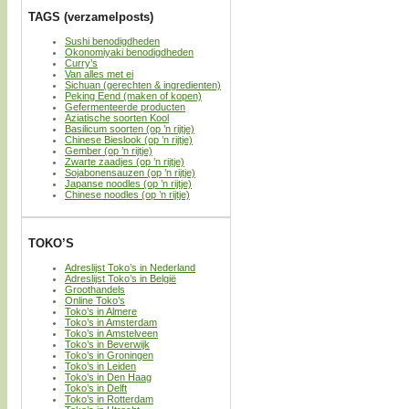
TAGS (verzamelposts)
Sushi benodigdheden
Okonomiyaki benodigdheden
Curry’s
Van alles met ei
Sichuan (gerechten & ingredienten)
Peking Eend (maken of kopen)
Gefermenteerde producten
Aziatische soorten Kool
Basilicum soorten (op ’n rijtje)
Chinese Bieslook (op ’n rijtje)
Gember (op ’n rijtje)
Zwarte zaadjes (op ’n rijtje)
Sojabonensauzen (op ’n rijtje)
Japanse noodles (op ’n rijtje)
Chinese noodles (op ’n rijtje)
TOKO’S
Adreslijst Toko’s in Nederland
Adreslijst Toko’s in België
Groothandels
Online Toko’s
Toko’s in Almere
Toko’s in Amsterdam
Toko’s in Amstelveen
Toko’s in Beverwijk
Toko’s in Groningen
Toko’s in Leiden
Toko’s in Den Haag
Toko’s in Delft
Toko’s in Rotterdam