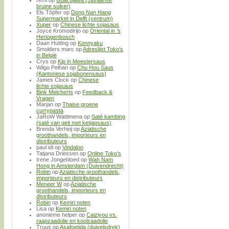
remi
op
Gula djawa (Javaanse
bruine suiker)
Els Töpfer
op
Dong Nan Hang
Supermarket in Delft (centrum)
Xuper
op
Chinese lichte sojasaus
Joyce Kromodirijo
op
Oriental in ’s
Hertogenbosch
Daan Hutting
op
Konnyaku
Smolders marc
op
Adreslijst Toko’s
in België
Crys
op
Kip in Meestersaus
Wilgo Pelhan
op
Chu Hou Saus
(Kantonese sojabonensaus)
James Clock
op
Chinese
lichte sojasaus
Bink Melcherts
op
Feedback &
Vragen
Marjan
op
Thaise groene
currypasta
JaRoW Wattimena
op
Saté kambing
(saté van geit met ketjapsaus)
Brenda Verheij
op
Aziatische
groothandels, importeurs en
distributeurs
paul idi
op
Vindaloo
Tatjana Driessen
op
Online Toko’s
Irene Jongebloed
op
Wah Nam
Hong in Amsterdam (Duivendrecht)
Robin
op
Aziatische groothandels,
importeurs en distributeurs
Meneer W
op
Aziatische
groothandels, importeurs en
distributeurs
Robin
op
Kemiri noten
Lisa
op
Kemiri noten
anonieme helper
op
Caiziyou vs.
raapzaadolie en koolzaadolie
Truus
op
Asafoetida (duivelsdrek)