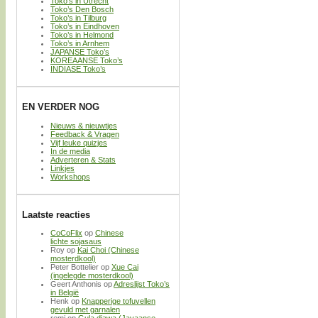
Toko’s in Utrecht
Toko’s Den Bosch
Toko’s in Tilburg
Toko’s in Eindhoven
Toko’s in Helmond
Toko’s in Arnhem
JAPANSE Toko’s
KOREAANSE Toko’s
INDIASE Toko’s
EN VERDER NOG
Nieuws & nieuwtjes
Feedback & Vragen
Vijf leuke quizjes
In de media
Adverteren & Stats
Linkjes
Workshops
Laatste reacties
CoCoFlix
op
Chinese
lichte sojasaus
Roy
op
Kai Choi (Chinese
mosterdkool)
Peter Bottelier
op
Xue Cai
(ingelegde mosterdkool)
Geert Anthonis
op
Adreslijst Toko’s
in België
Henk
op
Knapperige tofuvellen
gevuld met garnalen