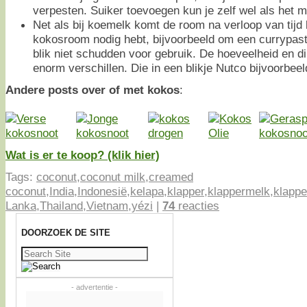
verpesten. Suiker toevoegen kun je zelf wel als het m
Net als bij koemelk komt de room na verloop van tijd 
kokosroom nodig hebt, bijvoorbeeld om een currypasta
blik niet schudden voor gebruik. De hoeveelheid en d
enorm verschillen. Die in een blikje Nutco bijvoorbeel
Andere posts over of met kokos
:
Wat is er te koop? (klik hier)
Tags:
coconut
,
coconut milk
,
creamed
coconut
,
India
,
Indonesië
,
kelapa
,
klapper
,
klappermelk
,
klappe
Lanka
,
Thailand
,
Vietnam
,
yézi
|
74
reacties
DOORZOEK DE SITE
Zoeken
naar:
- advertentie -