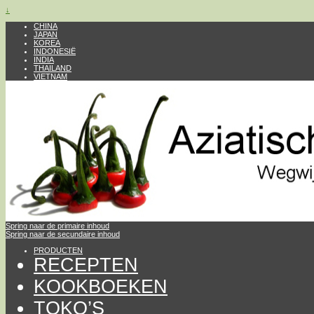
↓
CHINA
JAPAN
KOREA
INDONESIË
INDIA
THAILAND
VIETNAM
Spring naar de primaire inhoud
Spring naar de secundaire inhoud
PRODUCTEN
RECEPTEN
KOOKBOEKEN
TOKO’S