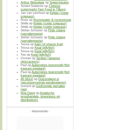
Arthur Wetselaar
op
Sojascheuten
Yuriani Sudarmo
op
Chinese
supermarkt Tam Food in Tilburg
Jan van Lieshout
op
Ketjap (zoete
sojasaus)
Roos
op
Rozenwater & rozensiroop
Stella
op
Ketjap (zoete sojasaus)
Stella
op
Ketjap (zoete sojasaus)
Stefan Schuwer
op
Petis Udang
(garnalenpasta)
Stefan Schuwer
op
Petis Udang
(garnalenpasta)
Tessa
op
Kaki (of sharon fruit)
Tessa
op
Kwal (jellyfish)
Tessa
op
Kwal (jellyfish)
Tee
op
Kwal (jellyfish)
Osman
op
Senbei (Japanse
rijstcrackers)
Paul
op
Aubergines boerenstijl (fish
fragrant eggplant)
Paul
op
Aubergines boerenstijl (fish
fragrant eggplant)
Ah Munn
op
Duizendjarig ei
(geconserveerde eendeneieren)
Gerard
op
Gedroogde garnalen
(ebi)
Nga Dang
op
Aziatische
groothandels, importeurs en
distributeurs
- Advertentie -