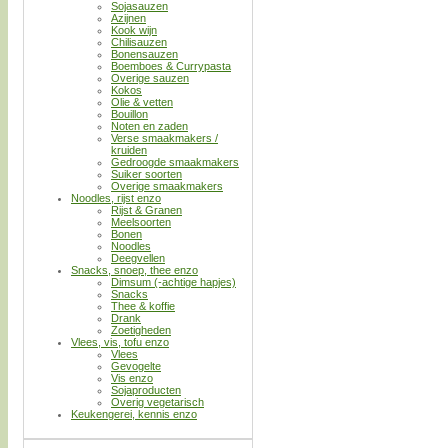
Sojasauzen
Azijnen
Kook wijn
Chilisauzen
Bonensauzen
Boemboes & Currypasta
Overige sauzen
Kokos
Olie & vetten
Bouillon
Noten en zaden
Verse smaakmakers /
kruiden
Gedroogde smaakmakers
Suiker soorten
Overige smaakmakers
Noodles, rijst enzo
Rijst & Granen
Meelsoorten
Bonen
Noodles
Deegvellen
Snacks, snoep, thee enzo
Dimsum (-achtige hapjes)
Snacks
Thee & koffie
Drank
Zoetigheden
Vlees, vis, tofu enzo
Vlees
Gevogelte
Vis enzo
Sojaproducten
Overig vegetarisch
Keukengerei, kennis enzo