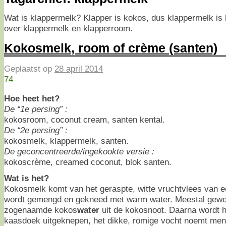
Wat is klappermelk? Klapper is kokos, dus klappermelk is
over klappermelk en klapperroom.
Kokosmelk, room of crème (santen)
Geplaatst op
28 april 2014
74
Hoe heet het?
De “1e persing” :
kokosroom, coconut cream, santen kental.
De “2e persing” :
kokosmelk, klappermelk, santen.
De geconcentreerde/ingekookte versie :
kokoscrème, creamed coconut, blok santen.
Wat is het?
Kokosmelk komt van het geraspte, witte vruchtvlees van 
wordt gemengd en gekneed met warm water. Meestal gewo
zogenaamde kokos
water
uit de kokosnoot. Daarna wordt h
kaasdoek uitgeknepen, het dikke, romige vocht noemt me