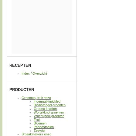
RECEPTEN
Index / Overzicht
PRODUCTEN
Groenten, fruit enzo
Ingemaakt/pickled
Blad/stengel groenten
Groene kruiden
Wortel/knol groenten
Vrucht/peul groenten
Fruit
Bloemen
Paddestoelen
Zeewier
Smaakmakers enzo