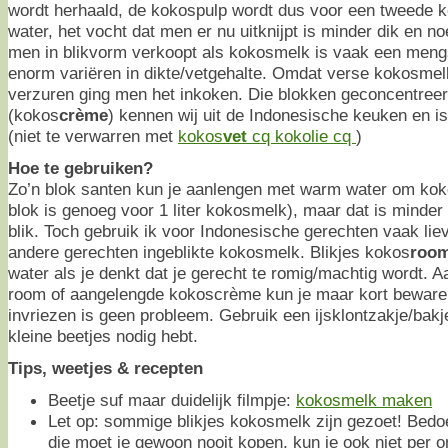
wordt herhaald, de kokospulp wordt dus voor een tweede
water, het vocht dat men er nu uitknijpt is minder dik en 
men in blikvorm verkoopt als kokosmelk is vaak een meng
enorm variëren in dikte/vetgehalte. Omdat verse kokosmel
verzuren ging men het inkoken. Die blokken geconcentree
(kokos
crème
) kennen wij uit de Indonesische keuken en 
(niet te verwarren met
kokos
vet
cq kokolie cq
)
Hoe te gebruiken?
Zo’n blok santen kun je aanlengen met warm water om ko
blok is genoeg voor 1 liter kokosmelk), maar dat is minder
blik. Toch gebruik ik voor Indonesische gerechten vaak li
andere gerechten ingeblikte kokosmelk. Blikjes kokos
roo
water als je denkt dat je gerecht te romig/machtig wordt.
room of aangelengde kokoscrème kun je maar kort bewaren
invriezen is geen probleem. Gebruik een ijsklontzakje/bakj
kleine beetjes nodig hebt.
Tips, weetjes & recepten
Beetje suf maar duidelijk filmpje:
kokosmelk maken
Let op: sommige blikjes kokosmelk zijn gezoet! Bedo
die moet je gewoon nooit kopen, kun je ook niet per o