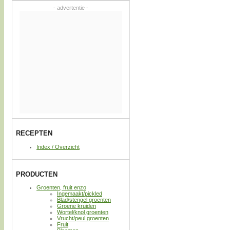
- advertentie -
RECEPTEN
Index / Overzicht
PRODUCTEN
Groenten, fruit enzo
Ingemaakt/pickled
Blad/stengel groenten
Groene kruiden
Wortel/knol groenten
Vrucht/peul groenten
Fruit