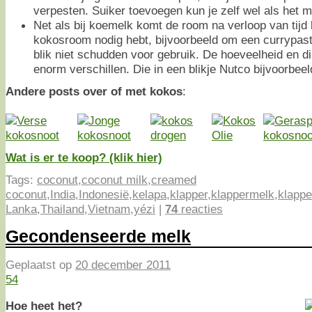
verpesten. Suiker toevoegen kun je zelf wel als het m
Net als bij koemelk komt de room na verloop van tijd 
kokosroom nodig hebt, bijvoorbeeld om een currypasta
blik niet schudden voor gebruik. De hoeveelheid en d
enorm verschillen. Die in een blikje Nutco bijvoorbeel
Andere posts over of met kokos
:
Wat is er te koop? (klik hier)
Tags:
coconut
,
coconut milk
,
creamed
coconut
,
India
,
Indonesië
,
kelapa
,
klapper
,
klappermelk
,
klappe
Lanka
,
Thailand
,
Vietnam
,
yézi
|
74
reacties
Gecondenseerde melk
Geplaatst op
20 december 2011
54
Hoe heet het?