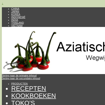
↓
CHINA
JAPAN
KOREA
INDONESIË
INDIA
THAILAND
VIETNAM
Spring naar de primaire inhoud
Spring naar de secundaire inhoud
PRODUCTEN
RECEPTEN
KOOKBOEKEN
TOKO’S