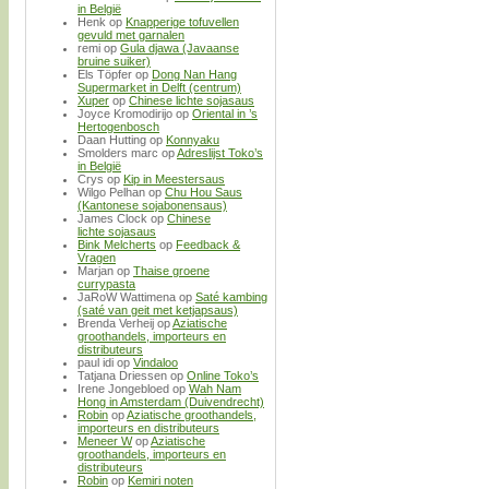
in België
Henk
op
Knapperige tofuvellen
gevuld met garnalen
remi
op
Gula djawa (Javaanse
bruine suiker)
Els Töpfer
op
Dong Nan Hang
Supermarket in Delft (centrum)
Xuper
op
Chinese lichte sojasaus
Joyce Kromodirijo
op
Oriental in ’s
Hertogenbosch
Daan Hutting
op
Konnyaku
Smolders marc
op
Adreslijst Toko’s
in België
Crys
op
Kip in Meestersaus
Wilgo Pelhan
op
Chu Hou Saus
(Kantonese sojabonensaus)
James Clock
op
Chinese
lichte sojasaus
Bink Melcherts
op
Feedback &
Vragen
Marjan
op
Thaise groene
currypasta
JaRoW Wattimena
op
Saté kambing
(saté van geit met ketjapsaus)
Brenda Verheij
op
Aziatische
groothandels, importeurs en
distributeurs
paul idi
op
Vindaloo
Tatjana Driessen
op
Online Toko’s
Irene Jongebloed
op
Wah Nam
Hong in Amsterdam (Duivendrecht)
Robin
op
Aziatische groothandels,
importeurs en distributeurs
Meneer W
op
Aziatische
groothandels, importeurs en
distributeurs
Robin
op
Kemiri noten