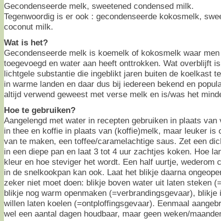
Gecondenseerde melk, sweetened condensed milk.
Tegenwoordig is er ook : gecondenseerde kokosmelk, sw
coconut milk.
Wat is het?
Gecondenseerde melk is koemelk of kokosmelk waar men s
toegevoegd en water aan heeft onttrokken. Wat overblijft is
lichtgele substantie die ingeblikt jaren buiten de koelkast 
in warme landen en daar dus bij iedereen bekend en populai
altijd verwend geweest met verse melk en is/was het mind
Hoe te gebruiken?
Aangelengd met water in recepten gebruiken in plaats van
in thee en koffie in plaats van (koffie)melk, maar leuker i
van te maken, een toffee/caramelachtige saus. Zet een dich
in een diepe pan en laat 3 tot 4 uur zachtjes koken. Hoe l
kleur en hoe steviger het wordt. Een half uurtje, wedero
in de snelkookpan kan ook. Laat het blikje daarna ongeopen
zeker niet moet doen: blikje boven water uit laten steken (
blikje nog warm openmaken (=verbrandingsgevaar), blikje i
willen laten koelen (=ontploffingsgevaar). Eenmaal aangeb
wel een aantal dagen houdbaar, maar geen weken/maande