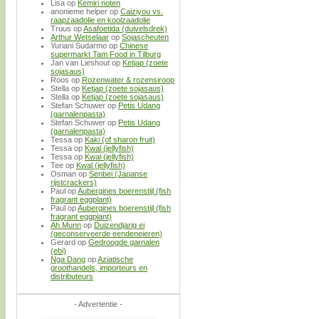
Lisa
op
Kemiri noten
anonieme helper
op
Caiziyou vs.
raapzaadolie en koolzaadolie
Truus
op
Asafoetida (duivelsdrek)
Arthur Wetselaar
op
Sojascheuten
Yuriani Sudarmo
op
Chinese
supermarkt Tam Food in Tilburg
Jan van Lieshout
op
Ketjap (zoete
sojasaus)
Roos
op
Rozenwater & rozensiroop
Stella
op
Ketjap (zoete sojasaus)
Stella
op
Ketjap (zoete sojasaus)
Stefan Schuwer
op
Petis Udang
(garnalenpasta)
Stefan Schuwer
op
Petis Udang
(garnalenpasta)
Tessa
op
Kaki (of sharon fruit)
Tessa
op
Kwal (jellyfish)
Tessa
op
Kwal (jellyfish)
Tee
op
Kwal (jellyfish)
Osman
op
Senbei (Japanse
rijstcrackers)
Paul
op
Aubergines boerenstijl (fish
fragrant eggplant)
Paul
op
Aubergines boerenstijl (fish
fragrant eggplant)
Ah Munn
op
Duizendjarig ei
(geconserveerde eendeneieren)
Gerard
op
Gedroogde garnalen
(ebi)
Nga Dang
op
Aziatische
groothandels, importeurs en
distributeurs
- Advertentie -