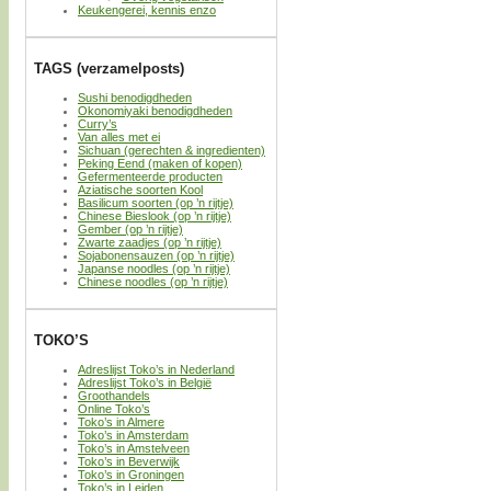
Keukengerei, kennis enzo
TAGS (verzamelposts)
Sushi benodigdheden
Okonomiyaki benodigdheden
Curry’s
Van alles met ei
Sichuan (gerechten & ingredienten)
Peking Eend (maken of kopen)
Gefermenteerde producten
Aziatische soorten Kool
Basilicum soorten (op ’n rijtje)
Chinese Bieslook (op ’n rijtje)
Gember (op ’n rijtje)
Zwarte zaadjes (op ’n rijtje)
Sojabonensauzen (op ’n rijtje)
Japanse noodles (op ’n rijtje)
Chinese noodles (op ’n rijtje)
TOKO’S
Adreslijst Toko’s in Nederland
Adreslijst Toko’s in België
Groothandels
Online Toko’s
Toko’s in Almere
Toko’s in Amsterdam
Toko’s in Amstelveen
Toko’s in Beverwijk
Toko’s in Groningen
Toko’s in Leiden