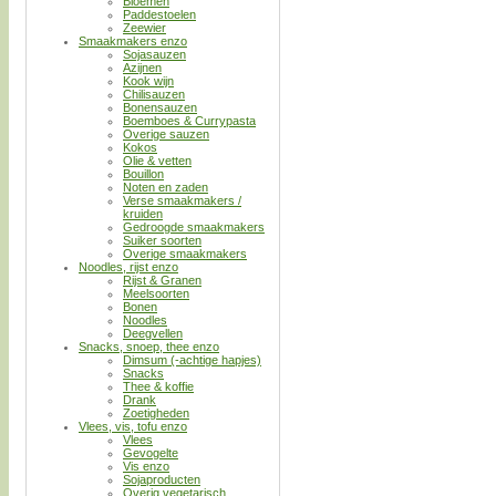
Bloemen
Paddestoelen
Zeewier
Smaakmakers enzo
Sojasauzen
Azijnen
Kook wijn
Chilisauzen
Bonensauzen
Boemboes & Currypasta
Overige sauzen
Kokos
Olie & vetten
Bouillon
Noten en zaden
Verse smaakmakers /
kruiden
Gedroogde smaakmakers
Suiker soorten
Overige smaakmakers
Noodles, rijst enzo
Rijst & Granen
Meelsoorten
Bonen
Noodles
Deegvellen
Snacks, snoep, thee enzo
Dimsum (-achtige hapjes)
Snacks
Thee & koffie
Drank
Zoetigheden
Vlees, vis, tofu enzo
Vlees
Gevogelte
Vis enzo
Sojaproducten
Overig vegetarisch