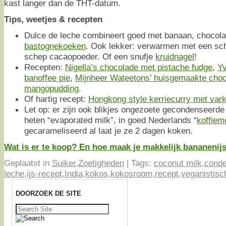
kast langer dan de THT-datum.
Tips, weetjes & recepten
Dulce de leche combineert goed met banaan, chocola
bastognekoeken
. Ook lekker: verwarmen met een sc
schep cacaopoeder. Of een snufje
kruidnagel
!
Recepten:
Nigella’s chocolade met pistache fudge
,
Yv
banoffee pie
,
Mijnheer Wateetons’ huisgemaakte cho
mangopudding
.
Of hartig recept:
Hongkong style kerriecurry met var
Let op: er zijn ook blikjes ongezoete gecondenseerde
heten “evaporated milk”, in goed Nederlands “
koffiem
gecarameliseerd al laat je ze 2 dagen koken.
Wat is er te koop? En hoe maak je makkelijk bananenijs?
Geplaatst in
Suiker
,
Zoetigheden
|
Tags:
coconut milk
,
conde
leche
,
ijs-recept
,
India
,
kokos
,
kokosroom
,
recept
,
veganistisc
DOORZOEK DE SITE
Zoeken
naar: