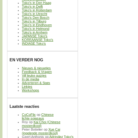
Toko’s in Den Haag
Toko’s in Delft
Toko’s in Rotterdam
Toko’s in Utrecht
Toko’s Den Bosch
Toko’s in Tilburg
Toko’s in Eindhoven
Toko’s in Helmond
Toko’s in Arnhem
JAPANSE Toko’s
KOREAANSE Toko’s
INDIASE Toko’s
EN VERDER NOG
Nieuws & nieuwtjes
Feedback & Vragen
Vijf leuke quizjes
In de media
Adverteren & Stats
Linkjes
Workshops
Laatste reacties
CoCoFlix
op
Chinese
lichte sojasaus
Roy
op
Kai Choi (Chinese
mosterdkool)
Peter Bottelier
op
Xue Cai
(ingelegde mosterdkool)
Geert Anthonis
op
Adreslijst Toko’s