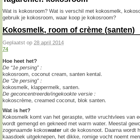
Wat is kokosroom? Wat is verschil met kokosmelk, kokos
gebruik je kokosroom, waar koop je kokosroom?
Kokosmelk, room of crème (santen)
Geplaatst op
28 april 2014
74
Hoe heet het?
De “1e persing” :
kokosroom, coconut cream, santen kental.
De “2e persing” :
kokosmelk, klappermelk, santen.
De geconcentreerde/ingekookte versie :
kokoscrème, creamed coconut, blok santen.
Wat is het?
Kokosmelk komt van het geraspte, witte vruchtvlees van 
wordt gemengd en gekneed met warm water. Meestal gewo
zogenaamde kokos
water
uit de kokosnoot. Daarna wordt h
kaasdoek uitgeknepen, het dikke, romige vocht noemt me