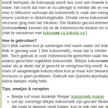
wordt herhaald, de kokospulp wordt dus voor een tweede
water, het vocht dat men er nu uitknijpt is minder dik en 
men in blikvorm verkoopt als kokosmelk is vaak een meng
enorm variëren in dikte/vetgehalte. Omdat verse kokosmel
verzuren ging men het inkoken. Die blokken geconcentree
(kokos
crème
) kennen wij uit de Indonesische keuken en 
(niet te verwarren met
kokos
vet
cq kokolie cq
)
Hoe te gebruiken?
Zo’n blok santen kun je aanlengen met warm water om ko
blok is genoeg voor 1 liter kokosmelk), maar dat is minder
blik. Toch gebruik ik voor Indonesische gerechten vaak li
andere gerechten ingeblikte kokosmelk. Blikjes kokos
roo
water als je denkt dat je gerecht te romig/machtig wordt.
room of aangelengde kokoscrème kun je maar kort bewaren
invriezen is geen probleem. Gebruik een ijsklontzakje/bakj
kleine beetjes nodig hebt.
Tips, weetjes & recepten
Beetje suf maar duidelijk filmpje:
kokosmelk maken
Let op: sommige blikjes kokosmelk zijn gezoet! Bedo
die moet je gewoon nooit kopen, kun je ook niet per o