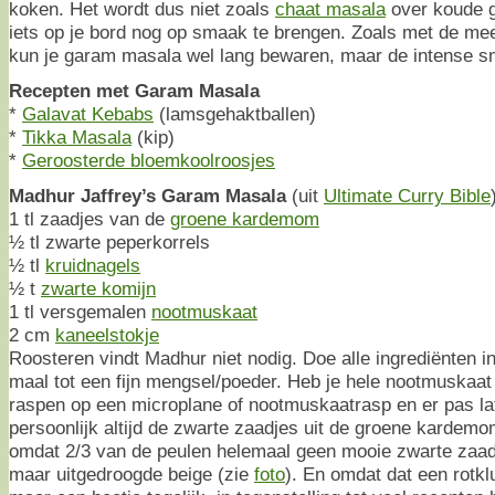
koken. Het wordt dus niet zoals
chaat masala
over koude g
iets op je bord nog op smaak te brengen. Zoals met de me
kun je garam masala wel lang bewaren, maar de intense s
Recepten met Garam Masala
*
Galavat Kebabs
(lamsgehaktballen)
*
Tikka Masala
(kip)
*
Geroosterde bloemkoolroosjes
Madhur Jaffrey’s Garam Masala
(uit
Ultimate Curry Bible
1 tl zaadjes van de
groene kardemom
½ tl zwarte peperkorrels
½ tl
kruidnagels
½ t
zwarte komijn
1 tl versgemalen
nootmuskaat
2 cm
kaneelstokje
Roosteren vindt Madhur niet nodig. Doe alle ingrediënten 
maal tot een fijn mengsel/poeder. Heb je hele nootmuskaat 
raspen op een microplane of nootmuskaatrasp en er pas late
persoonlijk altijd de zwarte zaadjes uit de groene kardem
omdat 2/3 van de peulen helemaal geen mooie zwarte zaadj
maar uitgedroogde beige (zie
foto
). En omdat dat een rotkl