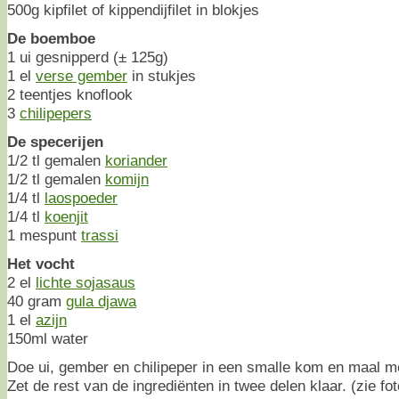
500g kipfilet of kippendijfilet in blokjes
De boemboe
1 ui gesnipperd (± 125g)
1 el
verse gember
in stukjes
2 teentjes knoflook
3
chilipepers
De specerijen
1/2 tl gemalen
koriander
1/2 tl gemalen
komijn
1/4 tl
laospoeder
1/4 tl
koenjit
1 mespunt
trassi
Het vocht
2 el
lichte sojasaus
40 gram
gula djawa
1 el
azijn
150ml water
Doe ui, gember en chilipeper in een smalle kom en maal met
Zet de rest van de ingrediënten in twee delen klaar. (zie fo