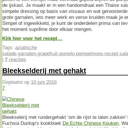
de ijskast. Je maakt er in een handomdraai een Thaise sa
simpele dressing op basis van vissaus en wat geroosterd
grote garnalen, iets meer werk en verse kruiden maak je er
Simpel of ingewikkeld, je kunt de onderdelen prima van te
het moment suprême door elkaar mengen.
Klik hier voor het recept…
Tags:
aziatische
salade
,
garnalen
,
grapefruit
,
pomelo
,
pompelmoes
,
recept
,
sal
|
7
reacties
Bleekselderij met gehakt
Geplaatst op
10 juni 2018
7
Bleekselerij met rundergehakt ‘om de rijst te laten zakken’ h
Fuchsia Dunlop’s kookboek
De Echte Chinese Keuken
. Wa