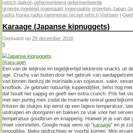
rettich
,
daikon
,
gefermenteerd
,
gefermenteerde
groente
,
ingelegd
,
ingemaakt
,
ingemaakte groenten
,
Japan
,
Ja
radijs
,
Korea
,
radijs
,
rammenas
,
recept
,
rettich
,
Vietnam
|
Geef
Karaage (Japanse kipnuggets)
Geplaatst op
29 december 2018
5
Een van de lelijkste en tegelijkertijd lekkerste snacks uit
age. Cruchy van buiten door het gebruik van aardappelzet
van binnen dankzij de marinade van sojasaus, sake, sesa
knoflook. Je gebruikt natuurlijk kippendijfilet, liefst nog me
dat houdt het sappig en geeft een extra crunch. Prik het v
met een puntig mes zodat de marinade overal goed bijkom
frituren de stukjes kip eerst op een lagere temperatuur, lat
uitdruipen en doorgaren en bakken ze vlak voor het serve
temperatuur goudbruin en knapperig. Hoewel je je van dat g
moet voorstellen. Google maar eens op “
karaage
” en je zu
onooglijke, bleke gedrochtjes er voorbij komen. Mijn ervarin