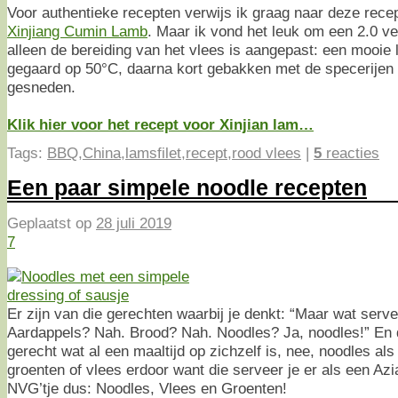
Voor authentieke recepten verwijs ik graag naar deze rece
Xinjiang Cumin Lamb
. Maar ik vond het leuk om een 2.0 ve
alleen de bereiding van het vlees is aangepast: een mooie 
gegaard op 50°C, daarna kort gebakken met de specerijen 
gesneden.
Klik hier voor het recept voor Xinjian lam…
Tags:
BBQ
,
China
,
lamsfilet
,
recept
,
rood vlees
|
5
reacties
Een paar simpele noodle recepten
Geplaatst op
28 juli 2019
7
Er zijn van die gerechten waarbij je denkt: “Maar wat servee
Aardappels? Nah. Brood? Nah. Noodles? Ja, noodles!” En d
gerecht wat al een maaltijd op zichzelf is, nee, noodles al
groenten of vlees erdoor want die serveer je er als een Azi
NVG’tje dus: Noodles, Vlees en Groenten!