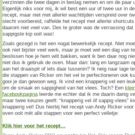
verzinnen die twee dagen in beslag nemen en om de paar 
Eigenlijk niks voor mij, ik wil best een uur of twee uur in 
recept, maar niet met allerlei wachttijden verspreid over 
slecht voorbereid, raffelde het recept met allerlei shortcut
daarom niet veel van. Des te groter was de verrassing dat 
sappigste kip ooit was!
Zoals gezegd is het een nogal bewerkelijk recept. Niet moeil
ook niet bijster veel werk, maar je moet wel een dag van t
beslissen hoe je hem wilt bakken, want ik ben daar nog niet
niet dus ik gebruik de oven. Maar dan: lang en langzaam op
aan het draaispit of iets daar tussenin? Ik neig naar lage te
die stappen van Ricker om het vel te perfectioneren ook ku
gooi je dan gewoon weg. Ik vind een knapperig vel een leu
om de smaak en sappigheid van het vlees. Toch? Een
klei
facebookpagina
leerde me echter dat ik me daarin danig ve
maar twee keuzes geeft: “knapperig vel óf sappig vlees” ki
knapperig vel! Dus hierbij het recept van Andy Ricker voor 
oven ooit mèt alle stappen voor een perfect velletje:
Klik hier voor het recept…