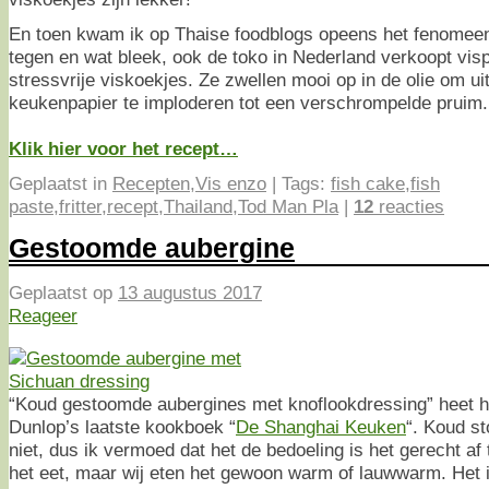
En toen kwam ik op Thaise foodblogs opeens het fenome
tegen en wat bleek, ook de toko in Nederland verkoopt visp
stressvrije viskoekjes. Ze zwellen mooi op in de olie om ui
keukenpapier te imploderen tot een verschrompelde pruim. 
Klik hier voor het recept…
Geplaatst in
Recepten
,
Vis enzo
|
Tags:
fish cake
,
fish
paste
,
fritter
,
recept
,
Thailand
,
Tod Man Pla
|
12
reacties
Gestoomde aubergine
Geplaatst op
13 augustus 2017
Reageer
“Koud gestoomde aubergines met knoflookdressing” heet he
Dunlop’s laatste kookboek “
De Shanghai Keuken
“. Koud s
niet, dus ik vermoed dat het de bedoeling is het gerecht af 
het eet, maar wij eten het gewoon warm of lauwwarm. Het 