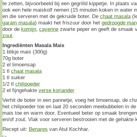
te zetten, bijvoorbeeld bij een gegrilld kippetje. In plaats v
ook een hele maiskolf nemen (15 minuten koken in water m
en die serveren met de gekruide boter. De
chaat masala
(l
garam masala
) maakt het friszuur door het
gedroogde man
door de
komijn
,
cayenne
zwarte peper en geeft de smaak v
zout
.
Ingrediënten Masala Mais
1 blikje mais (300g)
70g boter
2 el limoensap
1 tl
chaat masala
1 tl suiker
1/2 tl
chilipoeder
2 el fijngehakte
verse koriander
Verhit de boter in een pannetje, voeg het limoensap, de ch
het chilipoeder toe en laat 20 seconden meebubbelen in de
mais toe en warm door. Eventueel beter op smaak brengen
en/of zout. Vlak voor serveren bestrooien met de gehakte k
Recept uit:
Benares
van Atul Kochhar.