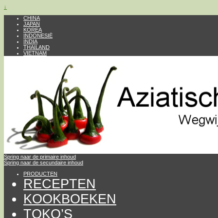
↓
CHINA
JAPAN
KOREA
INDONESIË
INDIA
THAILAND
VIETNAM
Spring naar de primaire inhoud
Spring naar de secundaire inhoud
PRODUCTEN
RECEPTEN
KOOKBOEKEN
TOKO’S