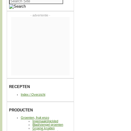
naar:
- advertentie -
RECEPTEN
Index / Overzicht
PRODUCTEN
Groenten, fruit enzo
Ingemaakt/pickled
Blad/stengel groenten
Groene kruiden