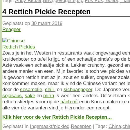
Tags:
Andy Ricker
,
BBQ
,
gevogelte
,
kip
,
Pok Pok
,
recept
,
Thai
4 Rettich Pickle Recepten
Geplaatst op
30 maart 2019
Reageer
Zoals je in het Westen in restaurants vaak ongevraagd ee
kruidenboter op tafel krijgt, of een schaaltje pinda’s op de 
Azië vaak een schaaltje pickle. Lekker crunchy, gezond en j
andere manier van eten. Mijn favoriet is toch wel pickles v
is gewoon rettich met azijn, zout en suiker, ongeveer zoal
komkommer maken, maar ik vind de Chinese variant het l
door de
sesamolie
,
chili-
en
sichuanpeper
. De Japanse ve
sojasaus
,
sake
en
mirin
is weer heel anders. Uit Vietnam 
rettich sliertjes voor op de
bánh mì
en in Korea maken ze e
alle vier de varianten vind je hieronder een recept.
Klik hier voor de vier Rettich Pickle Recepten…
Geplaatst in
Ingemaakt/pickled
,
Recepten
|
Tags:
China
,
chi