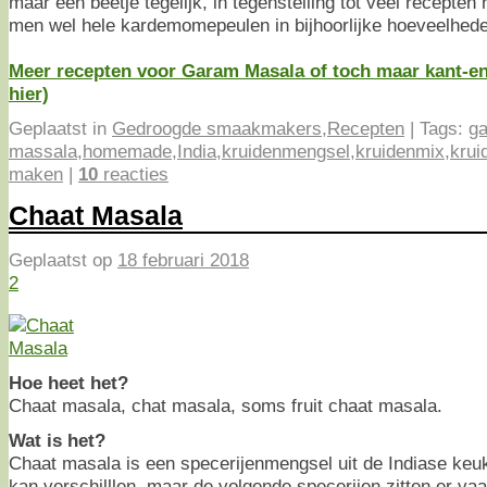
maar een beetje tegelijk, in tegenstelling tot veel recepten
men wel hele kardemomepeulen in bijhoorlijke hoeveelhede
Meer recepten voor Garam Masala of toch maar kant-en-
hier)
Geplaatst in
Gedroogde smaakmakers
,
Recepten
|
Tags:
g
massala
,
homemade
,
India
,
kruidenmengsel
,
kruidenmix
,
krui
maken
|
10
reacties
Chaat Masala
Geplaatst op
18 februari 2018
2
Hoe heet het?
Chaat masala, chat masala, soms fruit chaat masala.
Wat is het?
Chaat masala is een specerijenmengsel uit de Indiase keu
kan verschilllen, maar de volgende specerijen zitten er vaa