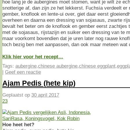
hoe lang je de aubergines moet stomen, want je wilt ze ech
snotterige af, dan zijn ze het lekkerst. Fuchsia verdeelt e
gember, knoflook en lente-ui over, giet daar eerst gloeiendh
overheen en daarna een dressing van sojasaus, zwarte rijst
bevalt het beter om de knoflook en gember eerst zachtjes
met de sojasaus, rijstazijn en suiker een dressing van te m
maar voorkomt bovendien dat je uren later nog rauwe knoflo
toch bezig ben met aanpassen, dan ook maar meteen wat ch
Klik hier voor het recept…
Tags:
aubergine
,
chinese aubergine
,
chinese eggplant
,
eggpl
|
Geef een reactie
Ajam Pedis (hete kip)
Geplaatst op
30 april 2017
23
Hoe heet het?