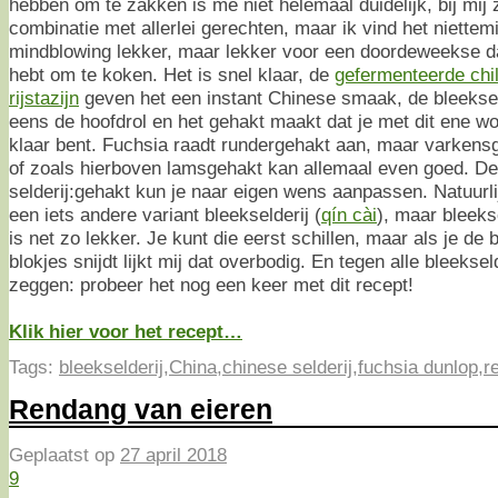
hebben om te zakken is me niet helemaal duidelijk, bij mij 
combinatie met allerlei gerechten, maar ik vind het niettem
mindblowing lekker, maar lekker voor een doordeweekse dag
hebt om te koken. Het is snel klaar, de
gefermenteerde chi
rijstazijn
geven het een instant Chinese smaak, de bleekselde
eens de hoofdrol en het gehakt maakt dat je met dit ene wo
klaar bent. Fuchsia raadt rundergehakt aan, maar varkensg
of zoals hierboven lamsgehakt kan allemaal even goed. D
selderij:gehakt kun je naar eigen wens aanpassen. Natuurli
een iets andere variant bleekselderij (
qín cài
), maar bleeks
is net zo lekker. Je kunt die eerst schillen, maar als je de b
blokjes snijdt lijkt mij dat overbodig. En tegen alle bleeksel
zeggen: probeer het nog een keer met dit recept!
Klik hier voor het recept…
Tags:
bleekselderij
,
China
,
chinese selderij
,
fuchsia dunlop
,
r
Rendang van eieren
Geplaatst op
27 april 2018
9