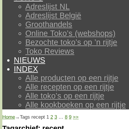
Adreslijst NL
Adreslijst België
Groothandels
Online Toko’s (webshops)
Bezochte toko’s op ’n rijtje
Toko Reviews
NIEUWS
INDEX
Alle producten op een rijtje
Alle recepten op een rijtje
Alle toko’s op een rijtje
Alle kookboeken op een rijtje
Home
→Tags
recept
1
2
3
…
8
9
>>
Tagarchief:
recept