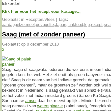
lekkerder!
Klik hier voor het recept voor karaage…
Geplaatst in
Recepten
,
Vlees
|
Tags:
aardappelzetmeel
,
gevogelte
,
Japan
,
junkfood
,
kip
,
recept
,
sna
Saag (met of zonder paneer)
Geplaatst op
8 december 2018
2
Saag, saga of saagwala, iedereen die wel eens in een India
gegeten kent het wel. Het ziet eruit als groen babyvoer m
niet! Saag is de naam van het Indiase gerecht dat gemaakt
“groene groenten”, maar de groenten zelf worden ook wel
bekendst in Nederland is saag gemaakt van spinazie (Pala
ze het vaker met Indian mustard greens (Sarson Ka Saag). 
Surinaamse
amsoi
daar het meest op lijkt. Minder bekend 
saag gemaakt van
waterspinazie
(kalmi saag), fenegriekbl
(Cholai Ka Saag),
tajerblad
, postelein,
choi sum
, boerenkoo