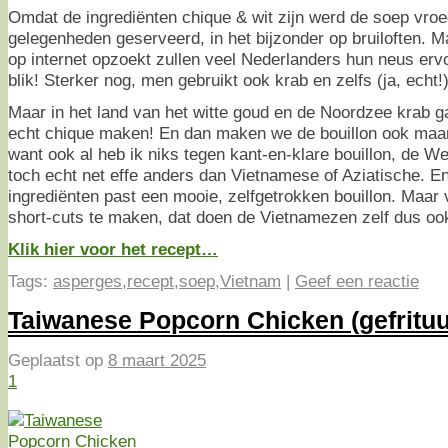
Omdat de ingrediënten chique & wit zijn werd de soep vroege
gelegenheden geserveerd, in het bijzonder op bruiloften. Ma
op internet opzoekt zullen veel Nederlanders hun neus erv
blik! Sterker nog, men gebruikt ook krab en zelfs (ja, echt!
Maar in het land van het witte goud en de Noordzee krab 
echt chique maken! En dan maken we de bouillon ook maa
want ook al heb ik niks tegen kant-en-klare bouillon, de W
toch echt net effe anders dan Vietnamese of Aziatische. En
ingrediënten past een mooie, zelfgetrokken bouillon. Maar 
short-cuts te maken, dat doen de Vietnamezen zelf dus oo
Klik hier voor het recept…
Tags:
asperges
,
recept
,
soep
,
Vietnam
|
Geef een reactie
Taiwanese Popcorn Chicken (gefrituu
Geplaatst op
8 maart 2025
1