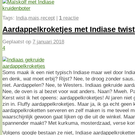
Tags:
India
,
mais
,
recept
|
1
reactie
Aardappelkroketjes met Indiase twist
Geplaatst op
7 januari 2018
4
Soms maak ik een niet typisch Indiase maar wel door India
en denk, wat moet erbij? Rijst? Nee, te droog zonder saus
niet. Aardappelen? Nee, te Westers. Indiaas gekruide aard
Nee, de oven is al bezet voor wat anders. Naan? Mweh. P
Kerst wist ik het opeens: aardappelkroketjes! Al jaren niet
zin in. Fluffy aardappelkroketjes. Maar ja, ik ga echt geen 
aardappelkroketten serveren en zelf maken is me teveel mo
waarschijnlijk gewoon gaat lijken op die uit de winkel. Maar
spannender maakt? Met kurkuma, mosterdzaad, verse kori
Volgens google bestaan ze niet, Indiase aardappelkroketten