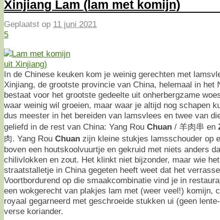
Xinjiang Lam (lam met komijn)
Geplaatst op
11 juni 2021
5
In de Chinese keuken kom je weinig gerechten met lamsvle
Xinjiang, de grootste provincie van China, helemaal in het
bestaat voor het grootste gedeelte uit onherbergzame woes
waar weinig wil groeien, maar waar je altijd nog schapen k
dus meester in het bereiden van lamsvlees en twee van die
geliefd in de rest van China: Yang Rou
Chuan
/ 羊肉串 en
肉. Yang Rou
Chuan
zijn kleine stukjes lamsschouder op e
boven een houtskoolvuurtje en gekruid met niets anders da
chilivlokken en zout. Het klinkt niet bijzonder, maar wie het
straatstalletje in China gegeten heeft weet dat het verrasse
Voortbordurend op die smaakcombinatie vind je in restaur
een wokgerecht van plakjes lam met (weer veel!) komijn, c
royaal gegarneerd met geschroeide stukken ui (geen lente
verse koriander.