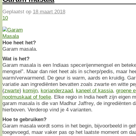
Geplaatst op
18 maart 2018
10
Hoe heet het?
Garam masala.
Wat is het?
Garam masala is een Indiaas specerijenmengsel en betekent
mengsel”. Maar dan niet heet als in scherp/pedis, maar hee
warm/verwarmend. De geur is warm, aards en kruidig. Ga
variatie aan ingrediënten bevatten zoals zwarte en witte p
(
zwarte
)
komijn
,
korianderzaad
,
kaneel of kassia
,
groene 
nootmuskaat of foelie
. Elke regio in India heeft zijn eigen 
garam masala is die van Madhur Jaffrey, de ingrediënten da
hierboven. Verderop vind je 4 varianten.
Hoe te gebruiken?
Garam masala wordt soms in het begin, bijvoorbeeld in ge
toegevoegd, maar vaker pas op het laatste moment om da