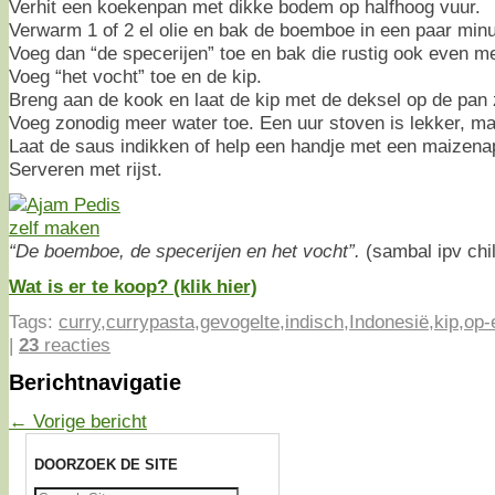
Verhit een koekenpan met dikke bodem op halfhoog vuur.
Verwarm 1 of 2 el olie en bak de boemboe in een paar minu
Voeg dan “de specerijen” toe en bak die rustig ook even m
Voeg “het vocht” toe en de kip.
Breng aan de kook en laat de kip met de deksel op de pan z
Voeg zonodig meer water toe. Een uur stoven is lekker, ma
Laat de saus indikken of help een handje met een maizena
Serveren met rijst.
“De boemboe, de specerijen en het vocht”.
(sambal ipv chil
Wat is er te koop? (klik hier)
Tags:
curry
,
currypasta
,
gevogelte
,
indisch
,
Indonesië
,
kip
,
op-e
|
23
reacties
Berichtnavigatie
←
Vorige bericht
DOORZOEK DE SITE
Zoeken