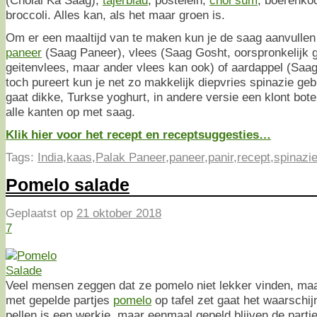
broccoli. Alles kan, als het maar groen is.
Om er een maaltijd van te maken kun je de saag aanvulle
paneer
(Saag Paneer), vlees (Saag Gosht, oorspronkelijk 
geitenvlees, maar ander vlees kan ook) of aardappel (Saag 
toch pureert kun je net zo makkelijk diepvries spinazie geb
gaat dikke, Turkse yoghurt, in andere versie een klont bote
alle kanten op met saag.
Klik hier voor het recept en receptsuggesties…
Tags:
India
,
kaas
,
Palak Paneer
,
paneer
,
panir
,
recept
,
spinazi
Pomelo salade
Geplaatst op
21 oktober 2018
7
Veel mensen zeggen dat ze pomelo niet lekker vinden, maar
met gepelde partjes
pomelo
op tafel zet gaat het waarschij
pellen is een werkje, maar eenmaal gepeld blijven de partj