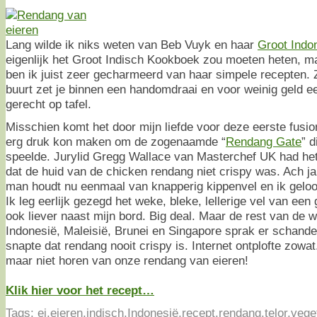
Lang wilde ik niks weten van Beb Vuyk en haar
Groot Indo
eigenlijk het Groot Indisch Kookboek zou moeten heten, ma
ben ik juist zeer gecharmeerd van haar simpele recepten. 
buurt zet je binnen een handomdraai en voor weinig geld e
gerecht op tafel.
Misschien komt het door mijn liefde voor deze eerste fusio
erg druk kon maken om de zogenaamde “
Rendang Gate
” d
speelde. Jurylid Gregg Wallace van Masterchef UK had he
dat de huid van de chicken rendang niet crispy was. Ach ja
man houdt nu eenmaal van knapperig kippenvel en ik gelo
Ik leg eerlijk gezegd het weke, bleke, lellerige vel van e
ook liever naast mijn bord. Big deal. Maar de rest van de
Indonesië, Maleisië, Brunei en Singapore sprak er schande
snapte dat rendang nooit crispy is. Internet ontplofte zowat.
maar niet horen van onze rendang van eieren!
Klik hier voor het recept…
Tags:
ei
,
eieren
,
indisch
,
Indonesië
,
recept
,
rendang
,
telor
,
vege