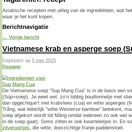
Aziatische recepten met uitleg van de ingrediënten, wat het 
waar je het kunt kopen.
Berichtnavigatie
←
Vorige bericht
Vietnamese krab en asperge soep (
Geplaatst op
5 mei 2025
Reageer
De Vietnamese soep “Sup Mang Cua” is in de basis een si
(Súp=soep). Je weet wel, zo’n lobbig bouillonnetje met slier
dan opgechique’t met krabvlees (cua) en witte asperges (
Trắng, wat letterlijk ”witte Westerse bamboe” betekent, m
soep afgekort wordt tot Măng omdat iedereen zo ook wel 
in de soep gaat). Soms zitten er ook kwarteleitjes in. En s
zilveroortjes
, die witte, doorzichtige franje-paddenstoel.