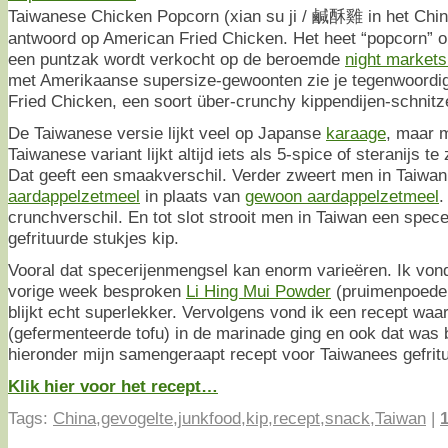
Taiwanese Chicken Popcorn (xian su ji / 鹹酥雞 in het Chin
antwoord op American Fried Chicken. Het heet “popcorn” o
een puntzak wordt verkocht op de beroemde
night markets
met Amerikaanse supersize-gewoonten zie je tegenwoordi
Fried Chicken, een soort über-crunchy kippendijen-schnitze
De Taiwanese versie lijkt veel op Japanse
karaage
, maar m
Taiwanese variant lijkt altijd iets als 5-spice of steranijs te
Dat geeft een smaakverschil. Verder zweert men in Taiwan
aardappelzetmeel
in plaats van
gewoon aardappelzetmeel
.
crunchverschil. En tot slot strooit men in Taiwan een spec
gefrituurde stukjes kip.
Vooral dat specerijenmengsel kan enorm varieëren. Ik vond
vorige week besproken
Li Hing Mui Powder
(pruimenpoeder
blijkt echt superlekker. Vervolgens vond ik een recept waa
(gefermenteerde tofu) in de marinade ging en ook dat was 
hieronder mijn samengeraapt recept voor Taiwanees gefritu
Klik hier voor het recept…
Tags:
China
,
gevogelte
,
junkfood
,
kip
,
recept
,
snack
,
Taiwan
|