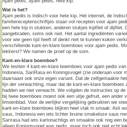
Ajam pedis, ayam pedis, hete kip.
Wat is het?
Ajam pedis is Indisch voor hete kip. Het internet, de Indi
familiereceptenschriftjes staan vol recepten voor ajam pe
een hele kip in stukken, anderen stukjes kipfilet of dijfilet
aangebraden, soms ook niet. Het aantal ingrediënten varieë
voor wie geen tijd heeft of denkt niet te kunnen koken ver
verschillende kant-en-klare boemboes voor ajam pedis. Ma
lekkerst? We namen de proef op de som.
Kant-en-klare boemboe?
We testten 4 kant-en-klare boemboes voor ajam pedis van
Indonesia, SariRasa en Koningsvogel (zie onderaan voor m
daarnaast ook onze eigen variant. Dat de zelfgemaakte het 
lijn der verwachting, maar dat de kant-en-klare boemboes 
hadden we niet verwacht. We volgden de instructies op de
bij twee boemboes moest ook een uitje gefruit, een ander 
limoenblad. Voor de eerlijke vergelijking gebruikten we steed
kant-en-klare boemboes blijken heel vlak in smaak: Asli 
saus, Indonesia een iets lichter bruine smakeloze saus met
Sarirasa had iets kartonachtigs en smaakte ook nog een be
alleen Koningsvogel was pedis, maar toch ook niet echt lekk