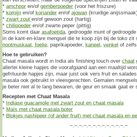
*
amchoor
en/of
gemberpoeder
(voor het friszure)
*
komijn
en/of
koriander
en/of
ajowan
(kruidige anijssmaak
*
zwart zout
en/of gewoon zout (hartig)
*
chilipoeder
en/of zwarte peper (pittig)
Soms komt daar
asafoetida
, gedroogde munt of gedroogde 
in de kant-en-klare mengsel die te koop zijn bij de toko zi
nootmuskaat, foelie
, paprikapoeder,
kaneel
,
venkel
of zelf
Hoe te gebruiken?
Chaat masala wordt in India als finishing touch over
chaat
g
allerlei kleine hapjes die voorafgaand aan een maaltijd wo
gefrituurde hapjes zijn, maar juist ook vers fruit en salade
masala ook gebruikt in vleesgerechten. Gemalen mengsels
je beter niet al te lang bewaren, de geur en smaak gaat er 
Recepten met Chaat Masala
*
Indiase guacamole met zwart zout en chaat masala
*
Maïs met chaat masala boter
*
Blokjes nashipeer (of ander fruit) met chaat masala en e
~.~.~.~.~.~.~.~.~.~.~.~.~