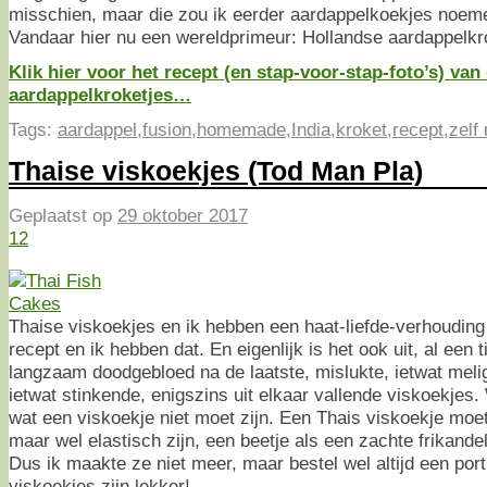
misschien, maar die zou ik eerder aardappelkoekjes noeme
Vandaar hier nu een wereldprimeur: Hollandse aardappelkro
Klik hier voor het recept (en stap-voor-stap-foto’s) van
aardappelkroketjes…
Tags:
aardappel
,
fusion
,
homemade
,
India
,
kroket
,
recept
,
zelf
Thaise viskoekjes (Tod Man Pla)
Geplaatst op
29 oktober 2017
12
Thaise viskoekjes en ik hebben een haat-liefde-verhouding 
recept en ik hebben dat. En eigenlijk is het ook uit, al een ti
langzaam doodgebloed na de laatste, mislukte, ietwat melig
ietwat stinkende, enigszins uit elkaar vallende viskoekjes.
wat een viskoekje niet moet zijn. Een Thais viskoekje moet 
maar wel elastisch zijn, een beetje als een zachte frikandel
Dus ik maakte ze niet meer, maar bestel wel altijd een port
viskoekjes zijn lekker!