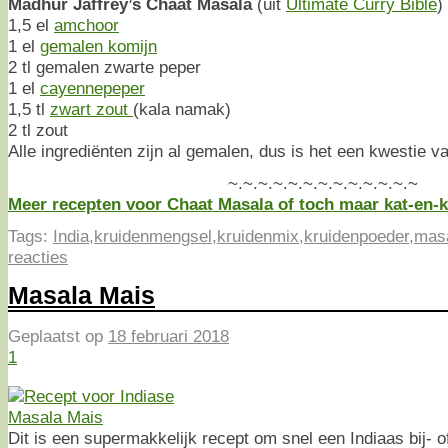
Madhur Jaffrey’s Chaat Masala
(uit
Ultimate Curry Bible
)
1,5 el
amchoor
1 el
gemalen komijn
2 tl gemalen zwarte peper
1 el
cayennepeper
1,5 tl
zwart zout
(kala namak)
2 tl zout
Alle ingrediënten zijn al gemalen, dus is het een kwestie 
~.~.~.~.~.~.~.~.~.~.~.~.~
Meer recepten voor Chaat Masala of toch maar kat-en-kl
Tags:
India
,
kruidenmengsel
,
kruidenmix
,
kruidenpoeder
,
mas
reacties
Masala Mais
Geplaatst op
18 februari 2018
1
Dit is een supermakkelijk recept om snel een Indiaas bij- o