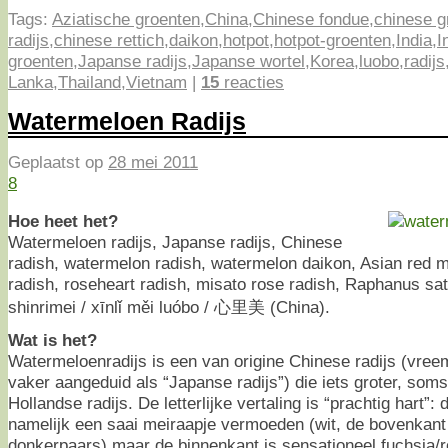
Tags:
Aziatische groenten
,
China
,
Chinese fondue
,
chinese g
radijs
,
chinese rettich
,
daikon
,
hotpot
,
hotpot-groenten
,
India
,
I
groenten
,
Japanse radijs
,
Japanse wortel
,
Korea
,
luobo
,
radijs
Lanka
,
Thailand
,
Vietnam
|
15
reacties
Watermeloen Radijs
Geplaatst op
28 mei 2011
8
Hoe heet het?
Watermeloen radijs, Japanse radijs, Chinese
radish, watermelon radish, watermelon daikon, Asian red m
radish, roseheart radish, misato rose radish, Raphanus sat
shinrimei / xīnlǐ měi luóbo / 心里美 (China).
Wat is het?
Watermeloenradijs is een van origine Chinese radijs (vre
vaker aangeduid als “Japanse radijs”) die iets groter, soms
Hollandse radijs. De letterlijke vertaling is “prachtig hart”:
namelijk een saai meiraapje vermoeden (wit, de bovenkant “
donkerpaars) maar de binnenkant is sensationeel fuchsia/