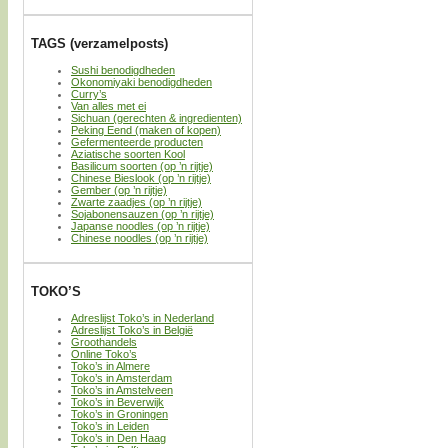
TAGS (verzamelposts)
Sushi benodigdheden
Okonomiyaki benodigdheden
Curry’s
Van alles met ei
Sichuan (gerechten & ingredienten)
Peking Eend (maken of kopen)
Gefermenteerde producten
Aziatische soorten Kool
Basilicum soorten (op ’n rijtje)
Chinese Bieslook (op ’n rijtje)
Gember (op ’n rijtje)
Zwarte zaadjes (op ’n rijtje)
Sojabonensauzen (op ’n rijtje)
Japanse noodles (op ’n rijtje)
Chinese noodles (op ’n rijtje)
TOKO’S
Adreslijst Toko’s in Nederland
Adreslijst Toko’s in België
Groothandels
Online Toko’s
Toko’s in Almere
Toko’s in Amsterdam
Toko’s in Amstelveen
Toko’s in Beverwijk
Toko’s in Groningen
Toko’s in Leiden
Toko’s in Den Haag