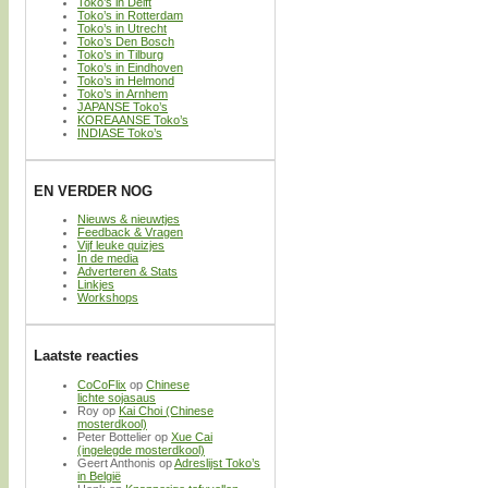
Toko’s in Delft
Toko’s in Rotterdam
Toko’s in Utrecht
Toko’s Den Bosch
Toko’s in Tilburg
Toko’s in Eindhoven
Toko’s in Helmond
Toko’s in Arnhem
JAPANSE Toko’s
KOREAANSE Toko’s
INDIASE Toko’s
EN VERDER NOG
Nieuws & nieuwtjes
Feedback & Vragen
Vijf leuke quizjes
In de media
Adverteren & Stats
Linkjes
Workshops
Laatste reacties
CoCoFlix
op
Chinese
lichte sojasaus
Roy
op
Kai Choi (Chinese
mosterdkool)
Peter Bottelier
op
Xue Cai
(ingelegde mosterdkool)
Geert Anthonis
op
Adreslijst Toko’s
in België