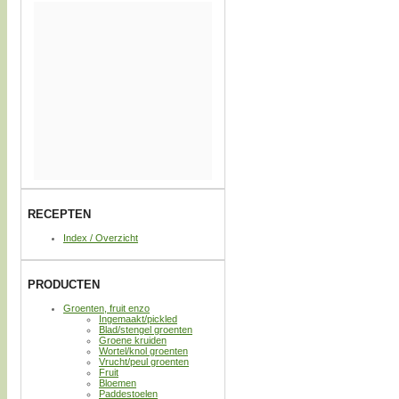
RECEPTEN
Index / Overzicht
PRODUCTEN
Groenten, fruit enzo
Ingemaakt/pickled
Blad/stengel groenten
Groene kruiden
Wortel/knol groenten
Vrucht/peul groenten
Fruit
Bloemen
Paddestoelen