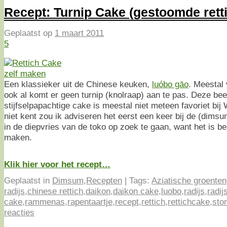
Recept: Turnip Cake (gestoomde rett
Geplaatst op
1 maart 2011
5
Een klassieker uit de Chinese keuken,
luóbo gāo
. Meestal 
ook al komt er geen turnip (knolraap) aan te pas. Deze bee
stijfselpapachtige cake is meestal niet meteen favoriet bij
niet kent zou ik adviseren het eerst een keer bij de (dimsu
in de diepvries van de toko op zoek te gaan, want het is be
maken.
Klik hier voor het recept…
Geplaatst in
Dimsum
,
Recepten
|
Tags:
Aziatische groenten
radijs
,
chinese rettich
,
daikon
,
daikon cake
,
luobo
,
radijs
,
radij
cake
,
rammenas
,
rapentaartje
,
recept
,
rettich
,
rettichcake
,
sto
reacties