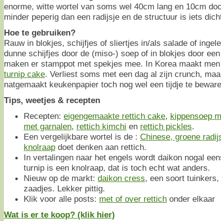
enorme, witte wortel van soms wel 40cm lang en 10cm doo
minder peperig dan een radijsje en de structuur is iets dich
Hoe te gebruiken?
Rauw in blokjes, schijfjes of sliertjes in/als salade of ingel
dunne schijfjes door de (miso-) soep of in blokjes door een
maken er stamppot met spekjes mee. In Korea maakt men
turnip cake
. Verliest soms met een dag al zijn crunch, maa
natgemaakt keukenpapier toch nog wel een tijdje te beware
Tips, weetjes & recepten
Recepten:
eigengemaakte rettich cake
,
kippensoep me
met garnalen
,
rettich kimchi
en
rettich pickles
.
Een vergelijkbare wortel is de :
Chinese, groene radij
knolraap
doet denken aan rettich.
In vertalingen naar het engels wordt daikon nogal ee
turnip is een knolraap, dat is toch echt wat anders.
Nieuw op de markt:
daikon cress
, een soort tuinkers,
zaadjes. Lekker pittig.
Klik voor alle posts:
met of over rettich
onder elkaar
Wat is er te koop? (klik hier)