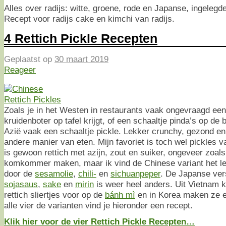
Alles over radijs: witte, groene, rode en Japanse, ingelegde
Recept voor radijs cake en kimchi van radijs.
4 Rettich Pickle Recepten
Geplaatst op
30 maart 2019
Reageer
Zoals je in het Westen in restaurants vaak ongevraagd ee
kruidenboter op tafel krijgt, of een schaaltje pinda’s op de 
Azië vaak een schaaltje pickle. Lekker crunchy, gezond en j
andere manier van eten. Mijn favoriet is toch wel pickles v
is gewoon rettich met azijn, zout en suiker, ongeveer zoal
komkommer maken, maar ik vind de Chinese variant het l
door de
sesamolie
,
chili-
en
sichuanpeper
. De Japanse ve
sojasaus
,
sake
en
mirin
is weer heel anders. Uit Vietnam 
rettich sliertjes voor op de
bánh mì
en in Korea maken ze e
alle vier de varianten vind je hieronder een recept.
Klik hier voor de vier Rettich Pickle Recepten…