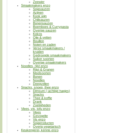
Zeewier
Smaakmakers enzo
Sojasauzen
Azijnen
Kook wijn
Chilisauzen
Bonensauzen
Boemboes & Currypasta
Overige sauzen
Kokos
Olie & vetten
Bouillon
Noten en zaden
Verse smaakmakers /
kruiden
Gedroogde smaakmakers
Suiker soorten
Overige smaakmakers
Noodles, rijst enzo
Rijst & Granen
Meelsoorten
Bonen
Noodles
Deegvellen
Snacks, snoep, thee enzo
Dimsum (-achtige hapjes)
Snacks
Thee & koffie
Drank
Zoetigheden
Vlees, vis, tofu enzo
Vlees
Gevogelte
Vis enzo
Sojaproducten
Overig vegetarisch
Keukengerei, kennis enzo