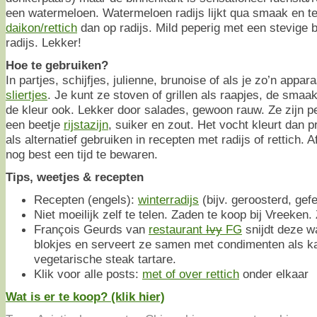
een watermeloen. Watermeloen radijs lijkt qua smaak en te
daikon/rettich
dan op radijs. Mild peperig met een stevige 
radijs. Lekker!
Hoe te gebruiken?
In partjes, schijfjes, julienne, brunoise of als je zo’n appar
sliertjes
. Je kunt ze stoven of grillen als raapjes, de sma
de kleur ook. Lekker door salades, gewoon rauw. Ze zijn pe
een beetje
rijstazijn
, suiker en zout. Het vocht kleurt dan p
als alternatief gebruiken in recepten met radijs of rettich. 
nog best een tijd te bewaren.
Tips, weetjes & recepten
Recepten (engels):
winterradijs
(bijv. geroosterd, gef
Niet moeilijk zelf te telen. Zaden te koop bij Vreeke
François Geurds van
restaurant
Ivy
FG
snijdt deze w
blokjes en serveert ze samen met condimenten als kap
vegetarische steak tartare.
Klik voor alle posts:
met of over rettich
onder elkaar
Wat is er te koop? (klik hier)