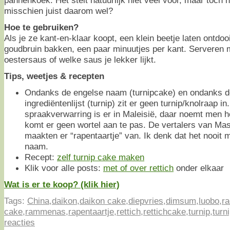
pannenkoek. Het stelt natuurlijk niet veel voor, maar toch h
misschien juist daarom wel?
Hoe te gebruiken?
Als je ze kant-en-klaar koopt, een klein beetje laten ontdo
goudbruin bakken, een paar minuutjes per kant. Serveren
oestersaus of welke saus je lekker lijkt.
Tips, weetjes & recepten
Ondanks de engelse naam (turnipcake) en ondanks d
ingrediëntenlijst (turnip) zit er geen turnip/knolraap i
spraakverwarring is er in Maleisië, daar noemt men h
komt er geen wortel aan te pas. De vertalers van Mas
maakten er “rapentaartje” van. Ik denk dat het nooit
naam.
Recept:
zelf turnip cake maken
Klik voor alle posts:
met of over rettich
onder elkaar
Wat is er te koop? (klik hier)
Tags:
China
,
daikon
,
daikon cake
,
diepvries
,
dimsum
,
luobo
,
ra
cake
,
rammenas
,
rapentaartje
,
rettich
,
rettichcake
,
turnip
,
turn
reacties