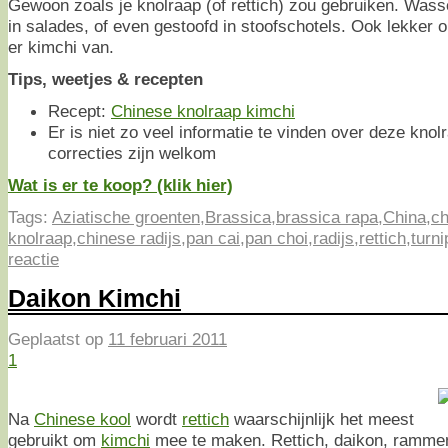
Gewoon zoals je knolraap (of rettich) zou gebruiken. Wass
in salades, of even gestoofd in stoofschotels. Ook lekker 
er kimchi van.
Tips, weetjes & recepten
Recept:
Chinese knolraap kimchi
Er is niet zo veel informatie te vinden over deze knol
correcties zijn welkom
Wat is er te koop? (klik hier)
Tags:
Aziatische groenten
,
Brassica
,
brassica rapa
,
China
,
ch
knolraap
,
chinese radijs
,
pan cai
,
pan choi
,
radijs
,
rettich
,
turni
reactie
Daikon Kimchi
Geplaatst op
11 februari 2011
1
Na
Chinese kool
wordt
rettich
waarschijnlijk het meest
gebruikt om
kimchi
mee te maken. Rettich, daikon, rammen