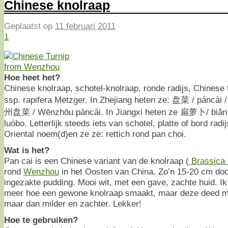
Chinese knolraap
Geplaatst op
11 februari 2011
1
Hoe heet het?
Chinese knolraap, schotel-knolraap, ronde radijs, Chinese 
ssp. rapifera Metzger. In Zhejiang heten ze: 盘菜 / páncài /
州盘菜 / Wēnzhōu páncài. In Jiangxi heten ze 扁萝卜/ biǎn
luóbo. Letterlijk steeds iets van schotel, platte of bord radi
Oriental noem(d)en ze ze: rettich rond pan choi.
Wat is het?
Pan cai is een Chinese variant van de knolraap (
Brassica
rond
Wenzhou
in het Oosten van China. Zo’n 15-20 cm doo
ingezakte pudding. Mooi wit, met een gave, zachte huid. Ik
meer hoe een gewone knolraap smaakt, maar deze deed 
maar dan milder en zachter. Lekker!
Hoe te gebruiken?