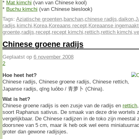
*
Mat kimchi
(van van Chinese kool)
*
Buchu kimchi
(van Chinese bieslook)
Tags:
Aziatische groenten
,
banchan
,
chinese radijs
,
daikon
,
J
radijs
,
kimchi
,
Korea
,
Koreaans recept
,
Koreaanse ingemaakt
groente
,
radijs
,
recept
,
recept kimchi
,
rettich
,
rettich kimchi
,
ve
Chinese groene radijs
Geplaatst op
6 november 2008
2
Hoe heet het?
Chinese radijs, Chinese groene radijs, Chinese rettich,
Japanse radijs, qīng luóbo / 青萝卜 (China).
Wat is het?
Chinese groene radijs is een zusje van de radijs en
rettich
soort Raphanus sativus. De smaak van deze drie wortels zi
vergelijkbaar. De Chinese radijzen in de toko zijn meestal
doorsnee van 5 cm, maar ik heb ook wel eens miniatuurradi
groter dan gewone radijsjes.