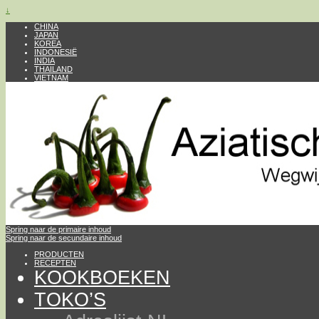
↓
CHINA
JAPAN
KOREA
INDONESIË
INDIA
THAILAND
VIETNAM
Spring naar de primaire inhoud
Spring naar de secundaire inhoud
PRODUCTEN
RECEPTEN
KOOKBOEKEN
TOKO’S