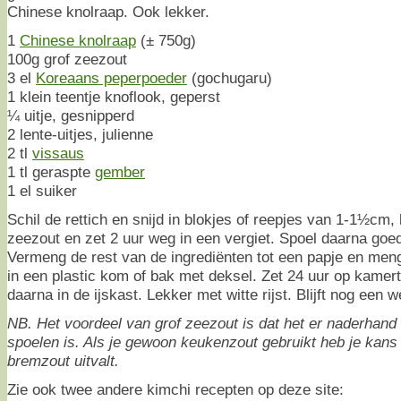
Chinese knolraap. Ook lekker.
1
Chinese knolraap
(± 750g)
100g grof zeezout
3 el
Koreaans peperpoeder
(gochugaru)
1 klein teentje knoflook, geperst
¼ uitje, gesnipperd
2 lente-uitjes, julienne
2 tl
vissaus
1 tl geraspte
gember
1 el suiker
Schil de rettich en snijd in blokjes of reepjes van 1-1½cm, 
zeezout en zet 2 uur weg in een vergiet. Spoel daarna goed
Vermeng de rest van de ingrediënten tot een papje en meng
in een plastic kom of bak met deksel. Zet 24 uur op kame
daarna in de ijskast. Lekker met witte rijst. Blijft nog een 
NB. Het voordeel van grof zeezout is dat het er naderhand 
spoelen is. Als je gewoon keukenzout gebruikt heb je kans 
bremzout uitvalt.
Zie ook twee andere kimchi recepten op deze site: