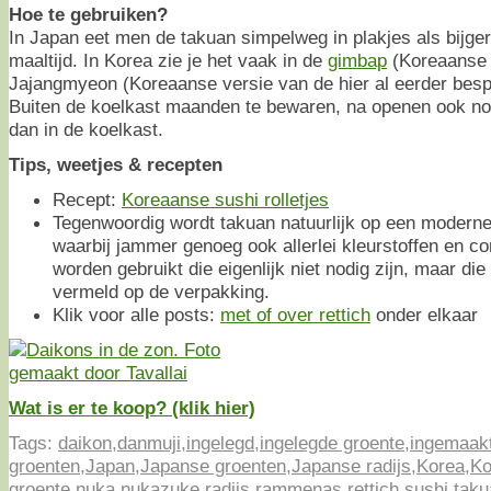
Hoe te gebruiken?
In Japan eet men de takuan simpelweg in plakjes als bijgere
maaltijd. In Korea zie je het vaak in de
gimbap
(Koreaanse s
Jajangmyeon (Koreaanse versie van de hier al eerder bes
Buiten de koelkast maanden te bewaren, na openen ook nog
dan in de koelkast.
Tips, weetjes & recepten
Recept:
Koreaanse sushi rolletjes
Tegenwoordig wordt takuan natuurlijk op een modern
waarbij jammer genoeg ook allerlei kleurstoffen en c
worden gebruikt die eigenlijk niet nodig zijn, maar di
vermeld op de verpakking.
Klik voor alle posts:
met of over rettich
onder elkaar
Wat is er te koop? (klik hier)
Tags:
daikon
,
danmuji
,
ingelegd
,
ingelegde groente
,
ingemaak
groenten
,
Japan
,
Japanse groenten
,
Japanse radijs
,
Korea
,
Ko
groente
,
nuka
,
nukazuke
,
radijs
,
rammenas
,
rettich
,
sushi
,
taku