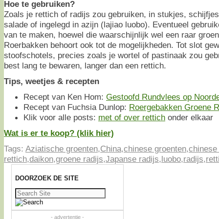
Hoe te gebruiken?
Zoals je rettich of radijs zou gebruiken, in stukjes, schijfjes
salade of ingelegd in azijn (lajiao luobo). Eventueel gebru
van te maken, hoewel die waarschijnlijk wel een raar groen 
Roerbakken behoort ook tot de mogelijkheden. Tot slot gew
stoofschotels, precies zoals je wortel of pastinaak zou geb
best lang te bewaren, langer dan een rettich.
Tips, weetjes & recepten
Recept van Ken Hom:
Gestoofd Rundvlees op Noorde
Recept van Fuchsia Dunlop:
Roergebakken Groene R
Klik voor alle posts:
met of over rettich
onder elkaar
Wat is er te koop? (klik hier)
Tags:
Aziatische groenten
,
China
,
chinese groenten
,
chinese 
rettich
,
daikon
,
groene radijs
,
Japanse radijs
,
luobo
,
radijs
,
rett
DOORZOEK DE SITE
Zoeken
naar:
- advertentie -