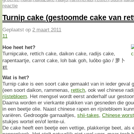
reactie
Turnip cake (gestoomde cake van ret
Geplaatst op
2 maart 2011
11
Hoe heet het?
Turnipcake, rettich cake, daikon cake, radijs cake,
rapentaartje, carrot cake, loh bak goh, luóbo gāo / 萝卜
糕
Wat is het?
Turnip cake is een soort cake gemaakt van in ieder geval
(een soort daikon, rammenas,
rettich
, ook wel chinese rad
rijstebloem
. Het mengsel wordt eerst anderhalf uur gesto
Daarna worden er vierkante plakken van gesneden die go
in een beetje olie. Naast chinese rapen en rijstebloem kun
variëren. Gedroogde garnaaltjes,
shii-takes
,
Chinese worst
stukjes wortel en/of lente-ui.
De cake heeft een beetje een vettige, plakkerige beet, als