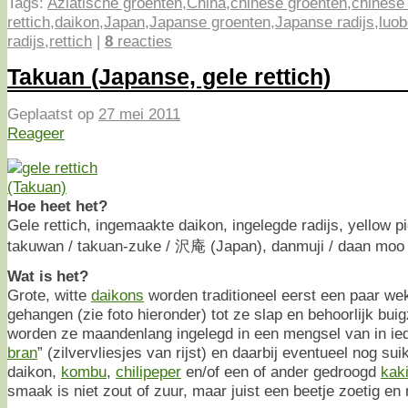
Tags:
Aziatische groenten
,
China
,
chinese groenten
,
chinese 
rettich
,
daikon
,
Japan
,
Japanse groenten
,
Japanse radijs
,
luob
radijs
,
rettich
|
8
reacties
Takuan (Japanse, gele rettich)
Geplaatst op
27 mei 2011
Reageer
Hoe heet het?
Gele rettich, ingemaakte daikon, ingelegde radijs, yellow pi
takuwan / takuan-zuke / 沢庵 (Japan), danmuji / daan moo
Wat is het?
Grote, witte
daikons
worden traditioneel eerst een paar we
gehangen (zie foto hieronder) tot ze slap en behoorlijk bui
worden ze maandenlang ingelegd in een mengsel van in ied
bran
” (zilvervliesjes van rijst) en daarbij eventueel nog sui
daikon,
kombu
,
chilipeper
en/of een of ander gedroogd
kak
smaak is niet zout of zuur, maar juist een beetje zoetig en