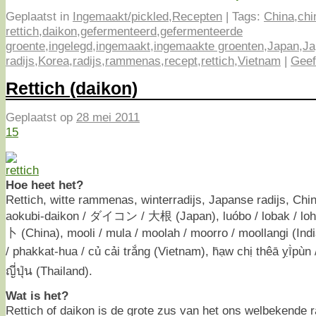
Geplaatst in
Ingemaakt/pickled
,
Recepten
|
Tags:
China
,
chi
rettich
,
daikon
,
gefermenteerd
,
gefermenteerde
groente
,
ingelegd
,
ingemaakt
,
ingemaakte groenten
,
Japan
,
Ja
radijs
,
Korea
,
radijs
,
rammenas
,
recept
,
rettich
,
Vietnam
|
Geef
Rettich (daikon)
Geplaatst op
28 mei 2011
15
Hoe heet het?
Rettich, witte rammenas, winterradijs, Japanse radijs, Chin
aokubi-daikon / ダイコン / 大根 (Japan), luóbo / lobak / loh b
卜 (China), mooli / mula / moolah / moorro / moollangi (Ind
/ phakkat-hua / củ cải trắng (Vietnam), h̄ạw chị thêā ỵī̀pùn 
ญี่ปุ่น (Thailand).
Wat is het?
Rettich of daikon is de grote zus van het ons welbekende rad