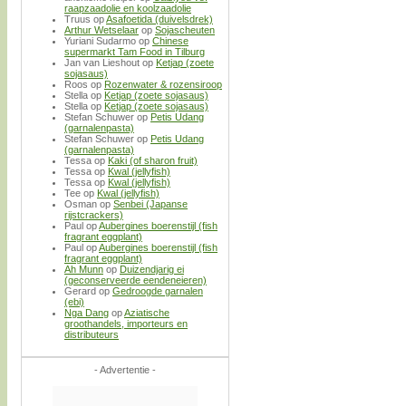
raapzaadolie en koolzaadolie
Truus
op
Asafoetida (duivelsdrek)
Arthur Wetselaar
op
Sojascheuten
Yuriani Sudarmo
op
Chinese
supermarkt Tam Food in Tilburg
Jan van Lieshout
op
Ketjap (zoete
sojasaus)
Roos
op
Rozenwater & rozensiroop
Stella
op
Ketjap (zoete sojasaus)
Stella
op
Ketjap (zoete sojasaus)
Stefan Schuwer
op
Petis Udang
(garnalenpasta)
Stefan Schuwer
op
Petis Udang
(garnalenpasta)
Tessa
op
Kaki (of sharon fruit)
Tessa
op
Kwal (jellyfish)
Tessa
op
Kwal (jellyfish)
Tee
op
Kwal (jellyfish)
Osman
op
Senbei (Japanse
rijstcrackers)
Paul
op
Aubergines boerenstijl (fish
fragrant eggplant)
Paul
op
Aubergines boerenstijl (fish
fragrant eggplant)
Ah Munn
op
Duizendjarig ei
(geconserveerde eendeneieren)
Gerard
op
Gedroogde garnalen
(ebi)
Nga Dang
op
Aziatische
groothandels, importeurs en
distributeurs
- Advertentie -