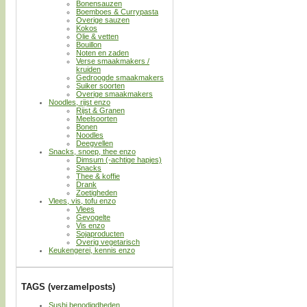
Bonensauzen
Boemboes & Currypasta
Overige sauzen
Kokos
Olie & vetten
Bouillon
Noten en zaden
Verse smaakmakers /
kruiden
Gedroogde smaakmakers
Suiker soorten
Overige smaakmakers
Noodles, rijst enzo
Rijst & Granen
Meelsoorten
Bonen
Noodles
Deegvellen
Snacks, snoep, thee enzo
Dimsum (-achtige hapjes)
Snacks
Thee & koffie
Drank
Zoetigheden
Vlees, vis, tofu enzo
Vlees
Gevogelte
Vis enzo
Sojaproducten
Overig vegetarisch
Keukengerei, kennis enzo
TAGS (verzamelposts)
Sushi benodigdheden