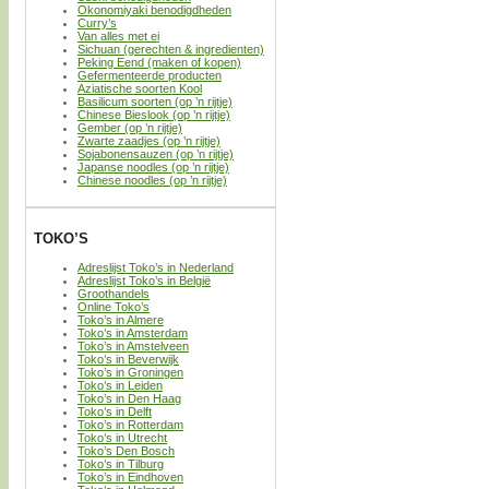
Okonomiyaki benodigdheden
Curry’s
Van alles met ei
Sichuan (gerechten & ingredienten)
Peking Eend (maken of kopen)
Gefermenteerde producten
Aziatische soorten Kool
Basilicum soorten (op ’n rijtje)
Chinese Bieslook (op ’n rijtje)
Gember (op ’n rijtje)
Zwarte zaadjes (op ’n rijtje)
Sojabonensauzen (op ’n rijtje)
Japanse noodles (op ’n rijtje)
Chinese noodles (op ’n rijtje)
TOKO’S
Adreslijst Toko’s in Nederland
Adreslijst Toko’s in België
Groothandels
Online Toko’s
Toko’s in Almere
Toko’s in Amsterdam
Toko’s in Amstelveen
Toko’s in Beverwijk
Toko’s in Groningen
Toko’s in Leiden
Toko’s in Den Haag
Toko’s in Delft
Toko’s in Rotterdam
Toko’s in Utrecht
Toko’s Den Bosch
Toko’s in Tilburg
Toko’s in Eindhoven