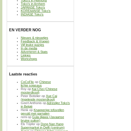
Toko’s in Helmond
Toko’s in Arnhem
JAPANSE Toko’s
KOREAANSE Toko’s
INDIASE Toko’s
EN VERDER NOG
Nieuws & nieuwtjes
Feedback & Vragen
Vijf leuke quizjes
In de media
Adverteren & Stats
Linkjes
Workshops
Laatste reacties
CoCoFlix
op
Chinese
lichte sojasaus
Roy
op
Kai Choi (Chinese
mosterdkool)
Peter Bottelier
op
Xue Cai
(ingelegde mosterdkool)
Geert Anthonis
op
Adreslijst Toko’s
in België
Henk
op
Knapperige tofuvellen
gevuld met garnalen
remi
op
Gula djawa (Javaanse
bruine suiker)
Els Töpfer
op
Dong Nan Hang
Supermarket in Delft (centrum)