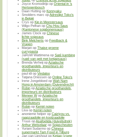
Xuper
op
Chinese lichte sojasaus
Joyce Kromodirijo
op
Oriental in ’s
Hertogenbosch
Daan Hutting
op
Konnyaku
Smolders marc
op
Adreslijst Toko’s
in België
Crys
op
Kip in Meestersaus
Wilgo Pelhan
op
Chu Hou Saus
(Kantonese sojabonensaus)
James Clock
op
Chinese
lichte sojasaus
Bink Melcherts
op
Feedback &
Vragen
Marjan
op
Thaise groene
currypasta
JaRoW Wattimena
op
Saté kambing
(saté van geit met ketjapsaus)
Brenda Verheij
op
Aziatische
groothandels, importeurs en
distributeurs
paul idi
op
Vindaloo
Tatjana Driessen
op
Online Toko’s
Irene Jongebloed
op
Wah Nam
Hong in Amsterdam (Duivendrecht)
Robin
op
Aziatische groothandels,
importeurs en distributeurs
Meneer W
op
Aziatische
groothandels, importeurs en
distributeurs
Robin
op
Kemiri noten
Lisa
op
Kemiri noten
anonieme helper
op
Caiziyou vs.
raapzaadolie en koolzaadolie
Truus
op
Asafoetida (duivelsdrek)
Arthur Wetselaar
op
Sojascheuten
Yuriani Sudarmo
op
Chinese
supermarkt Tam Food in Tilburg
Jan van Lieshout
op
Ketjap (zoete