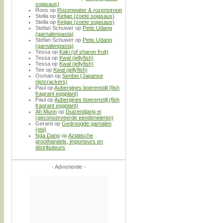
sojasaus)
Roos
op
Rozenwater & rozensiroop
Stella
op
Ketjap (zoete sojasaus)
Stella
op
Ketjap (zoete sojasaus)
Stefan Schuwer
op
Petis Udang
(garnalenpasta)
Stefan Schuwer
op
Petis Udang
(garnalenpasta)
Tessa
op
Kaki (of sharon fruit)
Tessa
op
Kwal (jellyfish)
Tessa
op
Kwal (jellyfish)
Tee
op
Kwal (jellyfish)
Osman
op
Senbei (Japanse
rijstcrackers)
Paul
op
Aubergines boerenstijl (fish
fragrant eggplant)
Paul
op
Aubergines boerenstijl (fish
fragrant eggplant)
Ah Munn
op
Duizendjarig ei
(geconserveerde eendeneieren)
Gerard
op
Gedroogde garnalen
(ebi)
Nga Dang
op
Aziatische
groothandels, importeurs en
distributeurs
- Advertentie -