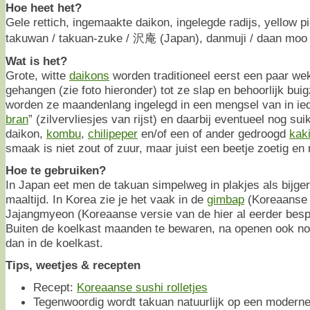
Hoe heet het?
Gele rettich, ingemaakte daikon, ingelegde radijs, yellow pi
takuwan / takuan-zuke / 沢庵 (Japan), danmuji / daan moo
Wat is het?
Grote, witte
daikons
worden traditioneel eerst een paar we
gehangen (zie foto hieronder) tot ze slap en behoorlijk bui
worden ze maandenlang ingelegd in een mengsel van in ied
bran
” (zilvervliesjes van rijst) en daarbij eventueel nog sui
daikon,
kombu
,
chilipeper
en/of een of ander gedroogd
kak
smaak is niet zout of zuur, maar juist een beetje zoetig en
Hoe te gebruiken?
In Japan eet men de takuan simpelweg in plakjes als bijgere
maaltijd. In Korea zie je het vaak in de
gimbap
(Koreaanse s
Jajangmyeon (Koreaanse versie van de hier al eerder bes
Buiten de koelkast maanden te bewaren, na openen ook nog
dan in de koelkast.
Tips, weetjes & recepten
Recept:
Koreaanse sushi rolletjes
Tegenwoordig wordt takuan natuurlijk op een modern