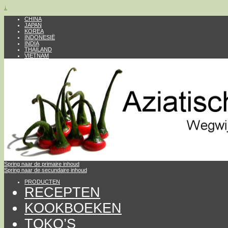
↓
CHINA
JAPAN
KOREA
INDONESIË
INDIA
THAILAND
VIETNAM
Spring naar de primaire inhoud
Spring naar de secundaire inhoud
PRODUCTEN
RECEPTEN
KOOKBOEKEN
TOKO’S