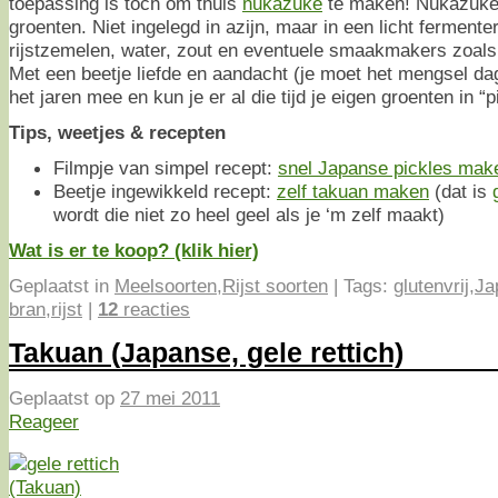
toepassing is toch om thuis
nukazuke
te maken! Nukazuke 
groenten. Niet ingelegd in azijn, maar in een licht fermen
rijstzemelen, water, zout en eventuele smaakmakers zoals
Met een beetje liefde en aandacht (je moet het mengsel da
het jaren mee en kun je er al die tijd je eigen groenten in “p
Tips, weetjes & recepten
Filmpje van simpel recept:
snel Japanse pickles mak
Beetje ingewikkeld recept:
zelf takuan maken
(dat is
wordt die niet zo heel geel als je ‘m zelf maakt)
Wat is er te koop? (klik hier)
Geplaatst in
Meelsoorten
,
Rijst soorten
|
Tags:
glutenvrij
,
Ja
bran
,
rijst
|
12
reacties
Takuan (Japanse, gele rettich)
Geplaatst op
27 mei 2011
Reageer