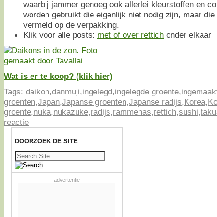
waarbij jammer genoeg ook allerlei kleurstoffen en c
worden gebruikt die eigenlijk niet nodig zijn, maar di
vermeld op de verpakking.
Klik voor alle posts:
met of over rettich
onder elkaar
Wat is er te koop? (klik hier)
Tags:
daikon
,
danmuji
,
ingelegd
,
ingelegde groente
,
ingemaak
groenten
,
Japan
,
Japanse groenten
,
Japanse radijs
,
Korea
,
Ko
groente
,
nuka
,
nukazuke
,
radijs
,
rammenas
,
rettich
,
sushi
,
taku
reactie
DOORZOEK DE SITE
Zoeken
naar:
- advertentie -