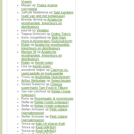
Vragen
Marjan
op
Thaise groene
currypasta
JaRoW Wattimena
op
Saté kambing
(saté van geit met ketjapsaus)
Brenda Verheij
op
Aziatische
groothandels, importeurs en
distributeurs
paul idi
op
Vindaloo
Tatjana Driessen
op
Online Toko’s
Irene Jongebloed
op
Wah Nam
Hong in Amsterdam (Duivendrecht)
Robin
op
Aziatische groothandels,
importeurs en distributeurs
Meneer W
op
Aziatische
groothandels, importeurs en
distributeurs
Robin
op
Kemiri noten
Lisa
op
Kemiri noten
anonieme helper
op
Caiziyou vs.
raapzaadolie en koolzaadolie
Truus
op
Asafoetida (duivelsdrek)
Arthur Wetselaar
op
Sojascheuten
Yuriani Sudarmo
op
Chinese
supermarkt Tam Food in Tilburg
Jan van Lieshout
op
Ketjap (zoete
sojasaus)
Roos
op
Rozenwater & rozensiroop
Stella
op
Ketjap (zoete sojasaus)
Stella
op
Ketjap (zoete sojasaus)
Stefan Schuwer
op
Petis Udang
(garnalenpasta)
Stefan Schuwer
op
Petis Udang
(garnalenpasta)
Tessa
op
Kaki (of sharon fruit)
Tessa
op
Kwal (jellyfish)
Tessa
op
Kwal (jellyfish)