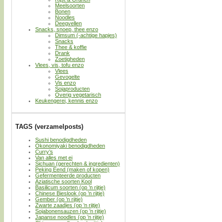
Meelsoorten
Bonen
Noodles
Deegvellen
Snacks, snoep, thee enzo
Dimsum (-achtige hapjes)
Snacks
Thee & koffie
Drank
Zoetigheden
Vlees, vis, tofu enzo
Vlees
Gevogelte
Vis enzo
Sojaproducten
Overig vegetarisch
Keukengerei, kennis enzo
TAGS (verzamelposts)
Sushi benodigdheden
Okonomiyaki benodigdheden
Curry’s
Van alles met ei
Sichuan (gerechten & ingredienten)
Peking Eend (maken of kopen)
Gefermenteerde producten
Aziatische soorten Kool
Basilicum soorten (op ’n rijtje)
Chinese Bieslook (op ’n rijtje)
Gember (op ’n rijtje)
Zwarte zaadjes (op ’n rijtje)
Sojabonensauzen (op ’n rijtje)
Japanse noodles (op ’n rijtje)