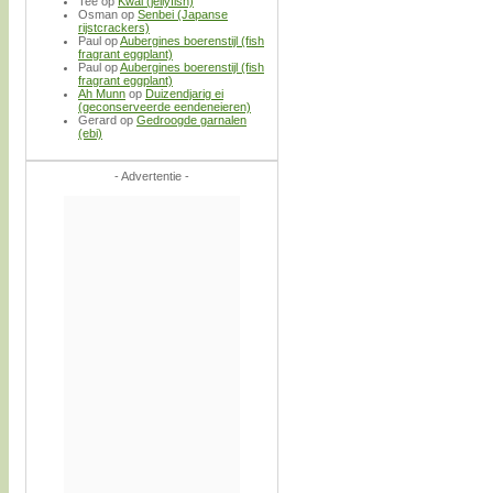
Tee
op
Kwal (jellyfish)
Osman
op
Senbei (Japanse
rijstcrackers)
Paul
op
Aubergines boerenstijl (fish
fragrant eggplant)
Paul
op
Aubergines boerenstijl (fish
fragrant eggplant)
Ah Munn
op
Duizendjarig ei
(geconserveerde eendeneieren)
Gerard
op
Gedroogde garnalen
(ebi)
- Advertentie -