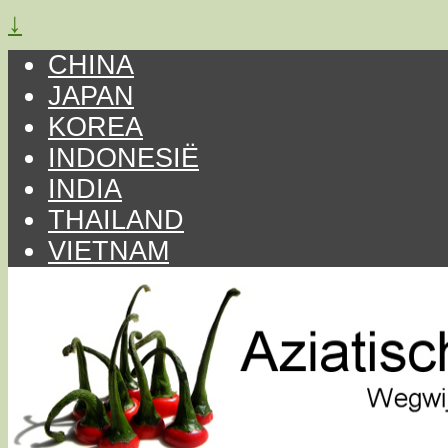
↓
CHINA
JAPAN
KOREA
INDONESIË
INDIA
THAILAND
VIETNAM