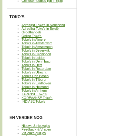
Chinese noodles (op ’n rijtje)
TOKO’S
Adreslijst Toko’s in Nederland
Adreslijst Toko’s in België
Groothandels
Online Toko’s
Toko’s in Almere
Toko’s in Amsterdam
Toko’s in Amstelveen
Toko’s in Beverwijk
Toko’s in Groningen
Toko’s in Leiden
Toko’s in Den Haag
Toko’s in Delft
Toko’s in Rotterdam
Toko’s in Utrecht
Toko’s Den Bosch
Toko’s in Tilburg
Toko’s in Eindhoven
Toko’s in Helmond
Toko’s in Arnhem
JAPANSE Toko’s
KOREAANSE Toko’s
INDIASE Toko’s
EN VERDER NOG
Nieuws & nieuwtjes
Feedback & Vragen
Vijf leuke quizjes