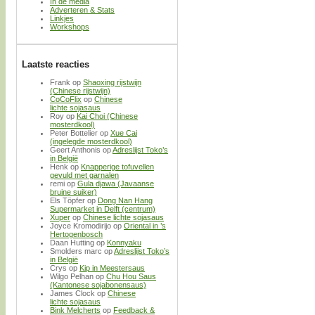
In de media
Adverteren & Stats
Linkjes
Workshops
Laatste reacties
Frank
op
Shaoxing rijstwijn
(Chinese rijstwijn)
CoCoFlix
op
Chinese
lichte sojasaus
Roy
op
Kai Choi (Chinese
mosterdkool)
Peter Bottelier
op
Xue Cai
(ingelegde mosterdkool)
Geert Anthonis
op
Adreslijst Toko’s
in België
Henk
op
Knapperige tofuvellen
gevuld met garnalen
remi
op
Gula djawa (Javaanse
bruine suiker)
Els Töpfer
op
Dong Nan Hang
Supermarket in Delft (centrum)
Xuper
op
Chinese lichte sojasaus
Joyce Kromodirijo
op
Oriental in ’s
Hertogenbosch
Daan Hutting
op
Konnyaku
Smolders marc
op
Adreslijst Toko’s
in België
Crys
op
Kip in Meestersaus
Wilgo Pelhan
op
Chu Hou Saus
(Kantonese sojabonensaus)
James Clock
op
Chinese
lichte sojasaus
Bink Melcherts
op
Feedback &