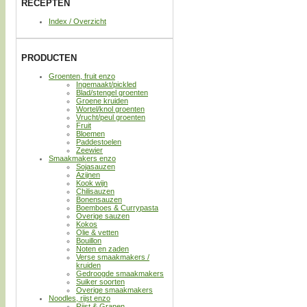
RECEPTEN
Index / Overzicht
PRODUCTEN
Groenten, fruit enzo
Ingemaakt/pickled
Blad/stengel groenten
Groene kruiden
Wortel/knol groenten
Vrucht/peul groenten
Fruit
Bloemen
Paddestoelen
Zeewier
Smaakmakers enzo
Sojasauzen
Azijnen
Kook wijn
Chilisauzen
Bonensauzen
Boemboes & Currypasta
Overige sauzen
Kokos
Olie & vetten
Bouillon
Noten en zaden
Verse smaakmakers /
kruiden
Gedroogde smaakmakers
Suiker soorten
Overige smaakmakers
Noodles, rijst enzo
Rijst & Granen