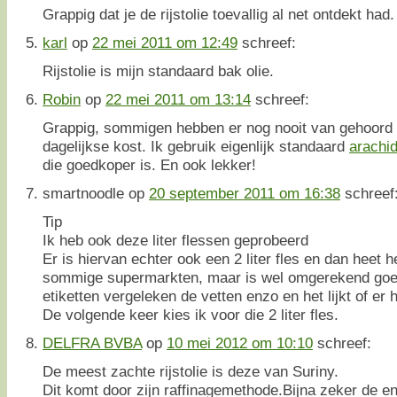
Grappig dat je de rijstolie toevallig al net ontdekt had
karl
op
22 mei 2011 om 12:49
schreef:
Rijstolie is mijn standaard bak olie.
Robin
op
22 mei 2011 om 13:14
schreef:
Grappig, sommigen hebben er nog nooit van gehoord 
dagelijkse kost. Ik gebruik eigenlijk standaard
arachid
die goedkoper is. En ook lekker!
smartnoodle
op
20 september 2011 om 16:38
schreef
Tip
Ik heb ook deze liter flessen geprobeerd
Er is hiervan echter ook een 2 liter fles en dan heet he
sommige supermarkten, maar is wel omgerekend goed
etiketten vergeleken de vetten enzo en het lijkt of er he
De volgende keer kies ik voor die 2 liter fles.
DELFRA BVBA
op
10 mei 2012 om 10:10
schreef:
De meest zachte rijstolie is deze van Suriny.
Dit komt door zijn raffinagemethode.Bijna zeker de enig