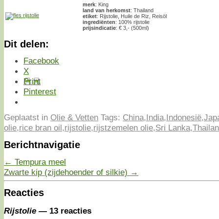
merk
: King
land van herkomst
: Thailand
etiket
: Rijstolie, Huile de Riz, Reisöl
ingrediënten
: 100% rijstolie
prijsindicatie
: € 3,- (500ml)
Dit delen:
Facebook
X
Print
Pinterest
Geplaatst in
Olie & Vetten
Tags:
China
,
India
,
Indonesië
,
Jap
olie
,
rice bran oil
,
rijstolie
,
rijstzemelen olie
,
Sri Lanka
,
Thaila
Berichtnavigatie
←
Tempura meel
Zwarte kip (zijdehoender of silkie)
→
Reacties
Rijstolie
— 13 reacties