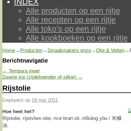
INDEX
Alle producten op een rijtje
Alle recepten op een rijtje
Alle toko’s op een rijtje
Alle kookboeken op een rijtje
Home
→
Producten
→
Smaakmakers enzo
→
Olie & Vetten
→
Berichtnavigatie
←
Tempura meel
Zwarte kip (zijdehoender of silkie)
→
Rijstolie
Geplaatst op
19 mei 2011
Hoe heet het?
Rijstolie, rijstvlies-olie, rice bran oil, mǐkāng yóu / 米糠
油.