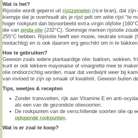
Wat is het?
Rijstolie wordt geperst uit
rijstzemelen
(rice bran), dat zijn
kiempje dat je overhoudt als je rijst pelt om witte rijst “te
hoger rookpunt dan bijvoorbeeld extra virgin olijfolie (160°
die van
pinda-olie
(232°C). Sommige merken rijstolie zoude
255°C hebben. Rijstolie heeft een mooie, neutrale smaak (
nootachtig) en is ook daarom erg geschikt om in te bakken,
Hoe te gebruiken?
Gewoon zoals iedere plantaardige olie: bakken, wokken, frit
kunt er ook lekkere mayonaise of vinaigrette mee te make
olie ondoorzichtig worden, maar dat verdwijnt weer bij ka
van invloed te zijn op smaak of kwaliteit. Gewoon buiten d
Tips, weetjes & recepten
Zonder transvetten, rijk aan Vitamine E en anti-oxyda
als een van de gezondste oliesoorten.
De rookpunten van de verschillende soorten olie op ee
oplopende rookpunten
.
Wat is er zoal te koop?