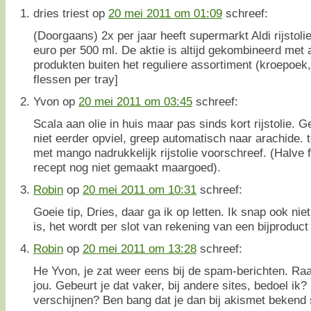
dries triest
op
20 mei 2011 om 01:09
schreef:
(Doorgaans) 2x per jaar heeft supermarkt Aldi rijstoli
euro per 500 ml. De aktie is altijd gekombineerd met 
produkten buiten het reguliere assortiment (kroepoek,
flessen per tray]
Yvon
op
20 mei 2011 om 03:45
schreef:
Scala aan olie in huis maar pas sinds kort rijstolie.
niet eerder opviel, greep automatisch naar arachide. t
met mango nadrukkelijk rijstolie voorschreef. (Halve fl
recept nog niet gemaakt maargoed).
Robin
op
20 mei 2011 om 10:31
schreef:
Goeie tip, Dries, daar ga ik op letten. Ik snap ook nie
is, het wordt per slot van rekening van een bijproduc
Robin
op
20 mei 2011 om 13:28
schreef:
He Yvon, je zat weer eens bij de spam-berichten. Raa
jou. Gebeurt je dat vaker, bij andere sites, bedoel ik? 
verschijnen? Ben bang dat je dan bij akismet bekend