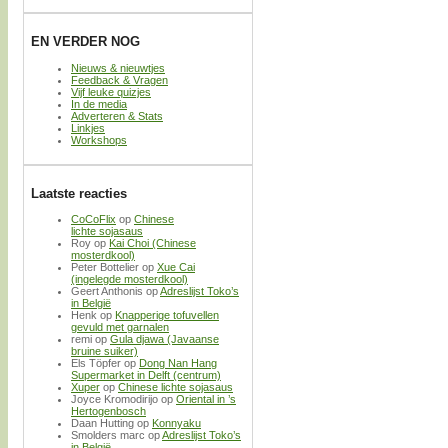
EN VERDER NOG
Nieuws & nieuwtjes
Feedback & Vragen
Vijf leuke quizjes
In de media
Adverteren & Stats
Linkjes
Workshops
Laatste reacties
CoCoFlix
op
Chinese
lichte sojasaus
Roy
op
Kai Choi (Chinese
mosterdkool)
Peter Bottelier
op
Xue Cai
(ingelegde mosterdkool)
Geert Anthonis
op
Adreslijst Toko’s
in België
Henk
op
Knapperige tofuvellen
gevuld met garnalen
remi
op
Gula djawa (Javaanse
bruine suiker)
Els Töpfer
op
Dong Nan Hang
Supermarket in Delft (centrum)
Xuper
op
Chinese lichte sojasaus
Joyce Kromodirijo
op
Oriental in ’s
Hertogenbosch
Daan Hutting
op
Konnyaku
Smolders marc
op
Adreslijst Toko’s
in België