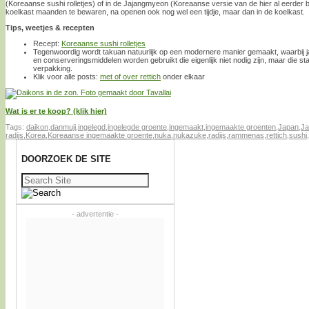
(Koreaanse sushi rolletjes) of in de Jajangmyeon (Koreaanse versie van de hier al eerder
koelkast maanden te bewaren, na openen ook nog wel een tijdje, maar dan in de koelkast.
Tips, weetjes & recepten
Recept:
Koreaanse sushi rolletjes
Tegenwoordig wordt takuan natuurlijk op een modernere manier gemaakt, waarbij ja
en conserveringsmiddelen worden gebruikt die eigenlijk niet nodig zijn, maar die s
verpakking.
Klik voor alle posts:
met of over rettich
onder elkaar
Wat is er te koop? (klik hier)
Tags:
daikon
,
danmuji
,
ingelegd
,
ingelegde groente
,
ingemaakt
,
ingemaakte groenten
,
Japan
,
Ja
radijs
,
Korea
,
Koreaanse ingemaakte groente
,
nuka
,
nukazuke
,
radijs
,
rammenas
,
rettich
,
sushi
,
DOORZOEK DE SITE
Zoeken
naar:
- advertentie -