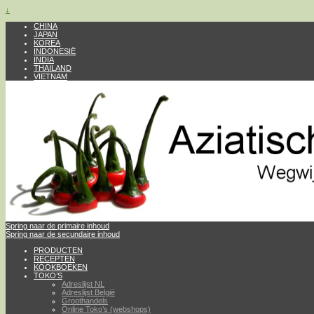
↓
CHINA
JAPAN
KOREA
INDONESIË
INDIA
THAILAND
VIETNAM
Spring naar de primaire inhoud
Spring naar de secundaire inhoud
PRODUCTEN
RECEPTEN
KOOKBOEKEN
TOKO’S
Adreslijst NL
Adreslijst België
Groothandels
Online Toko’s (webshops)