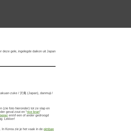
r deze gele, ingelegde daikon uit Japan
 / takuan-zuke / 沢庵 (Japan), danmuji /
(zie foto hieronder) tot ze slap en
der geval zout en “
rice bran
”
ipeper
en/of een of ander gedroogd
ig. Lekker!
. In Korea zie je het vaak in de
gimbap