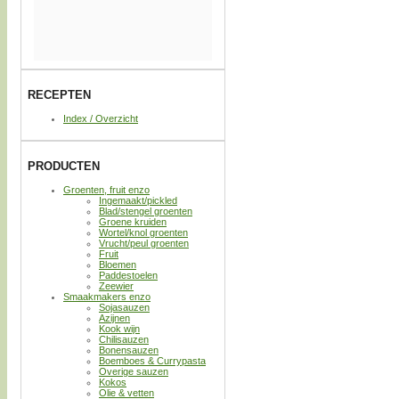
RECEPTEN
Index / Overzicht
PRODUCTEN
Groenten, fruit enzo
Ingemaakt/pickled
Blad/stengel groenten
Groene kruiden
Wortel/knol groenten
Vrucht/peul groenten
Fruit
Bloemen
Paddestoelen
Zeewier
Smaakmakers enzo
Sojasauzen
Azijnen
Kook wijn
Chilisauzen
Bonensauzen
Boemboes & Currypasta
Overige sauzen
Kokos
Olie & vetten