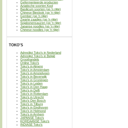
Gefermenteerde producten
Aziatische soorten Kool
Basilicum soorten (op ’n rijtje)
Chinese Bieslook (op ’n rijtje)
Gember (op ’n rijtje)
Zwarte zaadjes (op ’n rijtje)
Sojabonensauzen (op ’n rijtje)
Japanse noodles (op ’n rijtje)
Chinese noodles (op ’n rijtje)
TOKO’S
Adreslijst Toko’s in Nederland
Adreslijst Toko’s in België
Groothandels
Online Toko’s
Toko’s in Almere
Toko’s in Amsterdam
Toko’s in Amstelveen
Toko’s in Beverwijk
Toko’s in Groningen
Toko’s in Leiden
Toko’s in Den Haag
Toko’s in Delft
Toko’s in Rotterdam
Toko’s in Utrecht
Toko’s Den Bosch
Toko’s in Tilburg
Toko’s in Eindhoven
Toko’s in Helmond
Toko’s in Arnhem
JAPANSE Toko’s
KOREAANSE Toko’s
INDIASE Toko’s