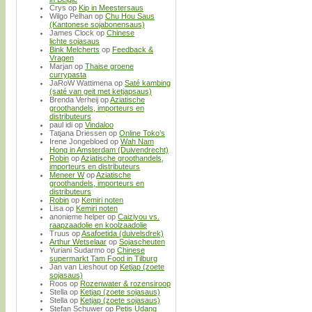
Crys
op
Kip in Meestersaus
Wilgo Pelhan
op
Chu Hou Saus
(Kantonese sojabonensaus)
James Clock
op
Chinese
lichte sojasaus
Bink Melcherts
op
Feedback &
Vragen
Marjan
op
Thaise groene
currypasta
JaRoW Wattimena
op
Saté kambing
(saté van geit met ketjapsaus)
Brenda Verheij
op
Aziatische
groothandels, importeurs en
distributeurs
paul idi
op
Vindaloo
Tatjana Driessen
op
Online Toko’s
Irene Jongebloed
op
Wah Nam
Hong in Amsterdam (Duivendrecht)
Robin
op
Aziatische groothandels,
importeurs en distributeurs
Meneer W
op
Aziatische
groothandels, importeurs en
distributeurs
Robin
op
Kemiri noten
Lisa
op
Kemiri noten
anonieme helper
op
Caiziyou vs.
raapzaadolie en koolzaadolie
Truus
op
Asafoetida (duivelsdrek)
Arthur Wetselaar
op
Sojascheuten
Yuriani Sudarmo
op
Chinese
supermarkt Tam Food in Tilburg
Jan van Lieshout
op
Ketjap (zoete
sojasaus)
Roos
op
Rozenwater & rozensiroop
Stella
op
Ketjap (zoete sojasaus)
Stella
op
Ketjap (zoete sojasaus)
Stefan Schuwer
op
Petis Udang