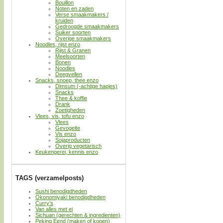
Bouillon
Noten en zaden
Verse smaakmakers /
kruiden
Gedroogde smaakmakers
Suiker soorten
Overige smaakmakers
Noodles, rijst enzo
Rijst & Granen
Meelsoorten
Bonen
Noodles
Deegvellen
Snacks, snoep, thee enzo
Dimsum (-achtige hapjes)
Snacks
Thee & koffie
Drank
Zoetigheden
Vlees, vis, tofu enzo
Vlees
Gevogelte
Vis enzo
Sojaproducten
Overig vegetarisch
Keukengerei, kennis enzo
TAGS (verzamelposts)
Sushi benodigdheden
Okonomiyaki benodigdheden
Curry’s
Van alles met ei
Sichuan (gerechten & ingredienten)
Peking Eend (maken of kopen)