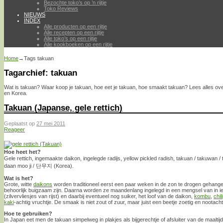
Bezochte toko’s op ’n rijtje
Toko Reviews
NIEUWS
INDEX
Alle producten op een rijtje
Alle recepten op een rijtje
Alle toko’s op een rijtje
Alle kookboeken op een rijtje
Home
→Tags
takuan
Tagarchief:
takuan
Wat is takuan? Waar koop je takuan, hoe eet je takuan, hoe smaakt takuan? Lees alles ove
en Korea.
Takuan (Japanse, gele rettich)
Geplaatst op
27 mei 2011
Reageer
Hoe heet het?
Gele rettich, ingemaakte daikon, ingelegde radijs, yellow pickled radish, takuan / takuwan
daan moo ji / 단무지 (Korea).
Wat is het?
Grote, witte
daikons
worden traditioneel eerst een paar weken in de zon te drogen gehangen 
behoorlijk buigzaam zijn. Daarna worden ze maandenlang ingelegd in een mengsel van in ie
(zilvervliesjes van rijst) en daarbij eventueel nog suiker, het loof van de daikon,
kombu
,
chil
kaki
-achtig vruchtje. De smaak is niet zout of zuur, maar juist een beetje zoetig en nootacht
Hoe te gebruiken?
In Japan eet men de takuan simpelweg in plakjes als bijgerechtje of afsluiter van de maaltijd