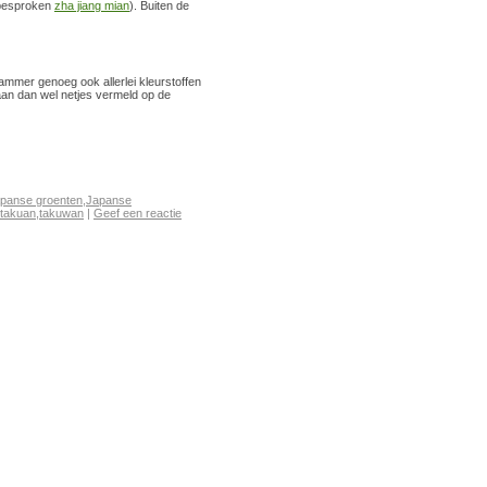
 besproken
zha jiang mian
). Buiten de
mmer genoeg ook allerlei kleurstoffen
taan dan wel netjes vermeld op de
panse groenten
,
Japanse
takuan
,
takuwan
|
Geef een reactie