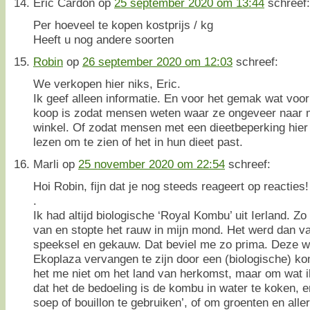
Eric Cardon
op
25 september 2020 om 13:44
schreef:
Per hoeveel te kopen kostprijs / kg
Heeft u nog andere soorten
Robin
op
26 september 2020 om 12:03
schreef:
We verkopen hier niks, Eric.
Ik geef alleen informatie. En voor het gemak wat voo
koop is zodat mensen weten waar ze ongeveer naar 
winkel. Of zodat mensen met een dieetbeperking hier 
lezen om te zien of het in hun dieet past.
Marli
op
25 november 2020 om 22:54
schreef:
Hoi Robin, fijn dat je nog steeds reageert op reacties!
.
Ik had altijd biologische ‘Royal Kombu’ uit Ierland. Zo
van en stopte het rauw in mijn mond. Het werd dan va
speeksel en gekauw. Dat beviel me zo prima. Deze we
Ekoplaza vervangen te zijn door een (biologische) ko
het me niet om het land van herkomst, maar om wat i
dat het de bedoeling is de kombu in water te koken, e
soep of bouillon te gebruiken’, of om groenten en all