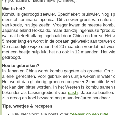
마 (Koreaans), haidai / 海帶 (Chinees).
Wat is het?
Kombu is gedroogd zeewier. Specifieker: bruinwier. Nog sp
meestal Laminaria japonica. Dit zeewier groeit van nature
van koude, rustige zeeën. Vroeger kwam de meeste kombu 
Japanse eiland Hokkaido, maar dankzij ingenieuze “produc
wat dat betreft allang ingehaald door China en Korea. Het w
5 meter lang en wordt in de oceaan gekweekt aan touwen d
Op natuurlijke wijze duurt het 20 maanden voordat het wie
met een beetje hulp lukt het nu ook in 12 maanden. Het wie
gedroogd.
Hoe te gebruiken?
In Japan en China wordt kombu gegeten als groente. Op zic
allerlei gerechten. Voor gebruik een uurtje weken in water d
Het wordt dan glibberig, groen en ongeveer 2 mm dik. Mee
het kan dan bitter worden. In het Westen is kombu samen
bekender als basisingrediënt voor
dashi
, Japanse bouillon
zijn droog en koel bewaard nog maanden/jaren houdbaar.
Tips, weetjes & recepten
Klik hier voor: alle posts over
zeewier op een rijtje