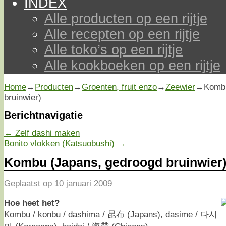
INDEX
Alle producten op een rijtje
Alle recepten op een rijtje
Alle toko’s op een rijtje
Alle kookboeken op een rijtje
Home
→
Producten
→
Groenten, fruit enzo
→
Zeewier
→
Kombu
bruinwier)
Berichtnavigatie
←
Zelf dashi maken
Bonito vlokken (Katsuobushi)
→
Kombu (Japans, gedroogd bruinwier
Geplaatst op
10 januari 2009
Hoe heet het?
Kombu / konbu / dashima / 昆布 (Japans), dasime / 다시