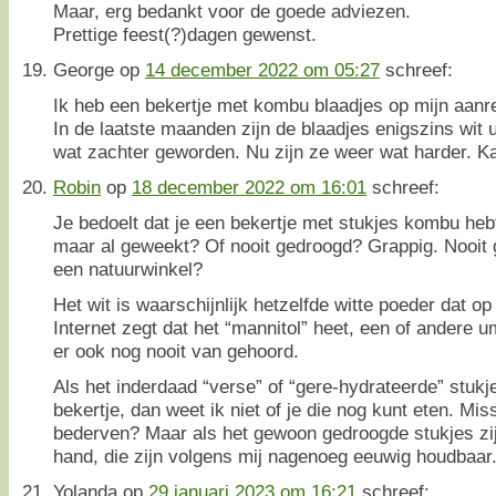
Maar, erg bedankt voor de goede adviezen.
Prettige feest(?)dagen gewenst.
George
op
14 december 2022 om 05:27
schreef:
Ik heb een bekertje met kombu blaadjes op mijn aanr
In de laatste maanden zijn de blaadjes enigszins wit 
wat zachter geworden. Nu zijn ze weer wat harder. K
Robin
op
18 december 2022 om 16:01
schreef:
Je bedoelt dat je een bekertje met stukjes kombu hebt
maar al geweekt? Of nooit gedroogd? Grappig. Nooit g
een natuurwinkel?
Het wit is waarschijnlijk hetzelfde witte poeder dat o
Internet zegt dat het “mannitol” heet, een of andere 
er ook nog nooit van gehoord.
Als het inderdaad “verse” of “gere-hydrateerde” stukje
bekertje, dan weet ik niet of je die nog kunt eten. Mi
bederven? Maar als het gewoon gedroogde stukjes zij
hand, die zijn volgens mij nagenoeg eeuwig houdbaar
Yolanda
op
29 januari 2023 om 16:21
schreef: