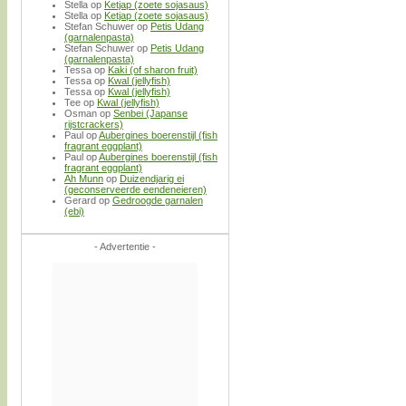
Stella
op
Ketjap (zoete sojasaus)
Stella
op
Ketjap (zoete sojasaus)
Stefan Schuwer
op
Petis Udang
(garnalenpasta)
Stefan Schuwer
op
Petis Udang
(garnalenpasta)
Tessa
op
Kaki (of sharon fruit)
Tessa
op
Kwal (jellyfish)
Tessa
op
Kwal (jellyfish)
Tee
op
Kwal (jellyfish)
Osman
op
Senbei (Japanse
rijstcrackers)
Paul
op
Aubergines boerenstijl (fish
fragrant eggplant)
Paul
op
Aubergines boerenstijl (fish
fragrant eggplant)
Ah Munn
op
Duizendjarig ei
(geconserveerde eendeneieren)
Gerard
op
Gedroogde garnalen
(ebi)
- Advertentie -