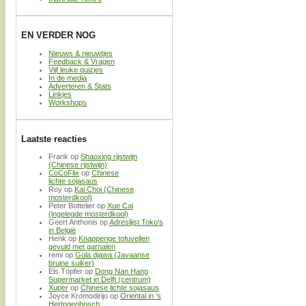
EN VERDER NOG
Nieuws & nieuwtjes
Feedback & Vragen
Vijf leuke quizjes
In de media
Adverteren & Stats
Linkjes
Workshops
Laatste reacties
Frank
op
Shaoxing rijstwijn
(Chinese rijstwijn)
CoCoFlix
op
Chinese
lichte sojasaus
Roy
op
Kai Choi (Chinese
mosterdkool)
Peter Bottelier
op
Xue Cai
(ingelegde mosterdkool)
Geert Anthonis
op
Adreslijst Toko’s
in België
Henk
op
Knapperige tofuvellen
gevuld met garnalen
remi
op
Gula djawa (Javaanse
bruine suiker)
Els Töpfer
op
Dong Nan Hang
Supermarket in Delft (centrum)
Xuper
op
Chinese lichte sojasaus
Joyce Kromodirijo
op
Oriental in ’s
Hertogenbosch