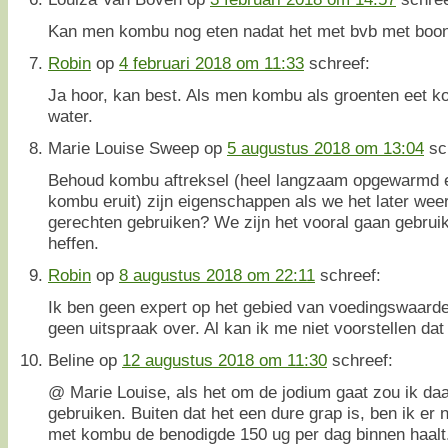
Kan men kombu nog eten nadat het met bvb met boon
Robin
op
4 februari 2018 om 11:33
schreef:
Ja hoor, kan best. Als men kombu als groenten eet ko
water.
Marie Louise Sweep
op
5 augustus 2018 om 13:04
sc
Behoud kombu aftreksel (heel langzaam opgewarmd e
kombu eruit) zijn eigenschappen als we het later we
gerechten gebruiken? We zijn het vooral gaan gebrui
heffen.
Robin
op
8 augustus 2018 om 22:11
schreef:
Ik ben geen expert op het gebied van voedingswaarden
geen uitspraak over. Al kan ik me niet voorstellen dat
Beline
op
12 augustus 2018 om 11:30
schreef:
@ Marie Louise, als het om de jodium gaat zou ik da
gebruiken. Buiten dat het een dure grap is, ben ik er n
met kombu de benodigde 150 ug per dag binnen haalt.