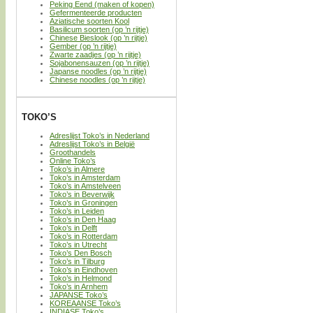
Peking Eend (maken of kopen)
Gefermenteerde producten
Aziatische soorten Kool
Basilicum soorten (op ’n rijtje)
Chinese Bieslook (op ’n rijtje)
Gember (op ’n rijtje)
Zwarte zaadjes (op ’n rijtje)
Sojabonensauzen (op ’n rijtje)
Japanse noodles (op ’n rijtje)
Chinese noodles (op ’n rijtje)
TOKO’S
Adreslijst Toko’s in Nederland
Adreslijst Toko’s in België
Groothandels
Online Toko’s
Toko’s in Almere
Toko’s in Amsterdam
Toko’s in Amstelveen
Toko’s in Beverwijk
Toko’s in Groningen
Toko’s in Leiden
Toko’s in Den Haag
Toko’s in Delft
Toko’s in Rotterdam
Toko’s in Utrecht
Toko’s Den Bosch
Toko’s in Tilburg
Toko’s in Eindhoven
Toko’s in Helmond
Toko’s in Arnhem
JAPANSE Toko’s
KOREAANSE Toko’s
INDIASE Toko’s