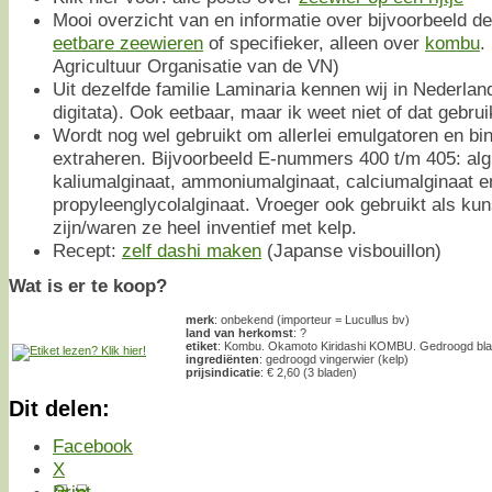
Mooi overzicht van en informatie over bijvoorbeeld de
eetbare zeewieren
of specifieker, alleen over
kombu
.
Agricultuur Organisatie van de VN)
Uit dezelfde familie Laminaria kennen wij in Nederla
digitata). Ook eetbaar, maar ik weet niet of dat gebruike
Wordt nog wel gebruikt om allerlei emulgatoren en bin
extraheren. Bijvoorbeeld E-nummers 400 t/m 405: algi
kaliumalginaat, ammoniumalginaat, calciumalginaat e
propyleenglycolalginaat. Vroeger ook gebruikt als kun
zijn/waren ze heel inventief met kelp.
Recept:
zelf dashi maken
(Japanse visbouillon)
Wat is er te koop?
merk
: onbekend (importeur = Lucullus bv)
land van herkomst
: ?
etiket
: Kombu. Okamoto Kiridashi KOMBU. Gedroogd bla
ingrediënten
: gedroogd vingerwier (kelp)
prijsindicatie
: € 2,60 (3 bladen)
Dit delen:
Facebook
X