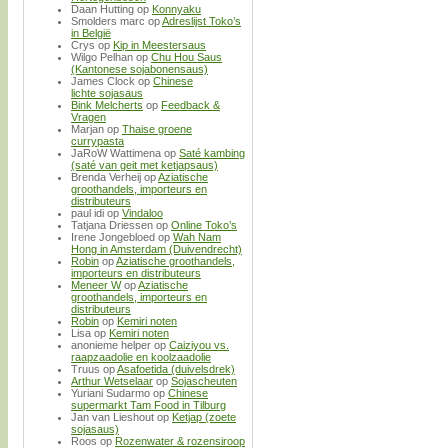
Daan Hutting
op
Konnyaku
Smolders marc
op
Adreslijst Toko’s
in België
Crys
op
Kip in Meestersaus
Wilgo Pelhan
op
Chu Hou Saus
(Kantonese sojabonensaus)
James Clock
op
Chinese
lichte sojasaus
Bink Melcherts
op
Feedback &
Vragen
Marjan
op
Thaise groene
currypasta
JaRoW Wattimena
op
Saté kambing
(saté van geit met ketjapsaus)
Brenda Verheij
op
Aziatische
groothandels, importeurs en
distributeurs
paul idi
op
Vindaloo
Tatjana Driessen
op
Online Toko’s
Irene Jongebloed
op
Wah Nam
Hong in Amsterdam (Duivendrecht)
Robin
op
Aziatische groothandels,
importeurs en distributeurs
Meneer W
op
Aziatische
groothandels, importeurs en
distributeurs
Robin
op
Kemiri noten
Lisa
op
Kemiri noten
anonieme helper
op
Caiziyou vs.
raapzaadolie en koolzaadolie
Truus
op
Asafoetida (duivelsdrek)
Arthur Wetselaar
op
Sojascheuten
Yuriani Sudarmo
op
Chinese
supermarkt Tam Food in Tilburg
Jan van Lieshout
op
Ketjap (zoete
sojasaus)
Roos
op
Rozenwater & rozensiroop