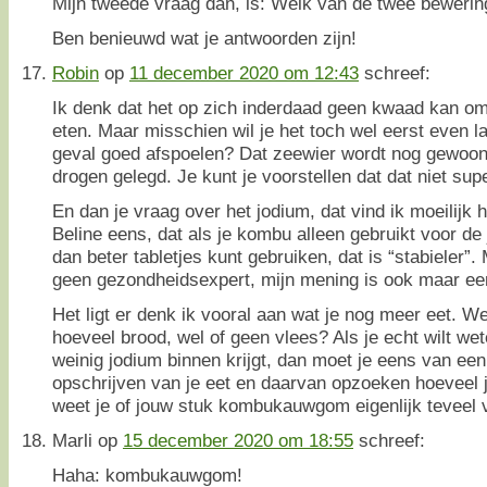
Mijn tweede vraag dan, is: Welk van de twee bewerin
Ben benieuwd wat je antwoorden zijn!
Robin
op
11 december 2020 om 12:43
schreef:
Ik denk dat het op zich inderdaad geen kwaad kan o
eten. Maar misschien wil je het toch wel eerst even l
geval goed afspoelen? Dat zeewier wordt nog gewoon
drogen gelegd. Je kunt je voorstellen dat dat niet sup
En dan je vraag over het jodium, dat vind ik moeilijk 
Beline eens, dat als je kombu alleen gebruikt voor de j
dan beter tabletjes kunt gebruiken, dat is “stabieler”. 
geen gezondheidsexpert, mijn mening is ook maar ee
Het ligt er denk ik vooral aan wat je nog meer eet. Wel
hoeveel brood, wel of geen vlees? Als je echt wilt wete
weinig jodium binnen krijgt, dan moet je eens van e
opschrijven van je eet en daarvan opzoeken hoeveel j
weet je of jouw stuk kombukauwgom eigenlijk teveel vo
Marli
op
15 december 2020 om 18:55
schreef:
Haha: kombukauwgom!