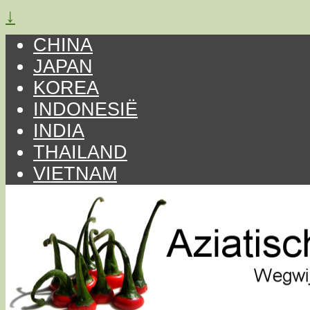
↓
CHINA
JAPAN
KOREA
INDONESIË
INDIA
THAILAND
VIETNAM