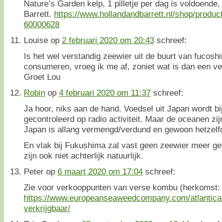
Nature’s Garden kelp, 1 pilletje per dag is voldoende,
Barrett.
https://www.hollandandbarrett.nl/shop/produc
60000628
Louise
op
2 februari 2020 om 20:43
schreef:
Is het wel verstandig zeewier uit de buurt van fucoshi
consumeren, vroeg ik me af, zoniet wat is dan een ver
Groet Lou
Robin
op
4 februari 2020 om 11:37
schreef:
Ja hoor, niks aan de hand. Voedsel uit Japan wordt bi
gecontroleerd op radio activiteit. Maar de oceanen zijn
Japan is allang vermengd/verdund en gewoon hetzelfd
En vlak bij Fukushima zal vast geen zeewier meer g
zijn ook niet achterlijk natuurlijk.
Peter
op
6 maart 2020 om 17:04
schreef:
Zie voor verkooppunten van verse kombu (herkomst: 
https://www.europeanseaweedcompany.com/atlantica
verkrijgbaar/