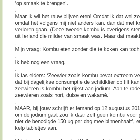
‘op smaak te brengen’.
.
Maar ik wil het rauw blijven eten! Omdat ik dat wel z
omdat het volgens mij niet anders kan, dan dat met 
verloren gaan. (Deze tweede kombu is overigens ste
uit Ierland die milder van smaak was. Maar dat maakt 
.
Mijn vraag: Kombu eten zonder die te koken kan toc
.
Ik heb nog een vraag.
.
Ik las elders: ‘Zeewier zoals kombu bevat extreem vee
dat bij dagelijkse consumptie de schildklier op tilt kan
zeewieren is kombu het rijkst aan jodium. Aan te rade
zeewieren zoals nori, dulse en wakamé.’
.
MAAR, bij jouw schrijft er iemand op 12 augustus 20
om de jodium gaat zou ik daar zelf geen kombu voor g
niet de benodigde 150 ug per dag mee binnenhaalt’, e
kelp tabletjes aan.
.