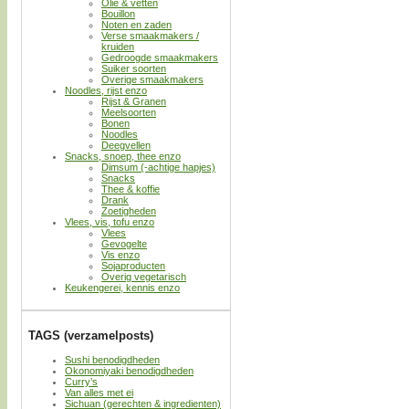
Olie & vetten
Bouillon
Noten en zaden
Verse smaakmakers /
kruiden
Gedroogde smaakmakers
Suiker soorten
Overige smaakmakers
Noodles, rijst enzo
Rijst & Granen
Meelsoorten
Bonen
Noodles
Deegvellen
Snacks, snoep, thee enzo
Dimsum (-achtige hapjes)
Snacks
Thee & koffie
Drank
Zoetigheden
Vlees, vis, tofu enzo
Vlees
Gevogelte
Vis enzo
Sojaproducten
Overig vegetarisch
Keukengerei, kennis enzo
TAGS (verzamelposts)
Sushi benodigdheden
Okonomiyaki benodigdheden
Curry’s
Van alles met ei
Sichuan (gerechten & ingredienten)