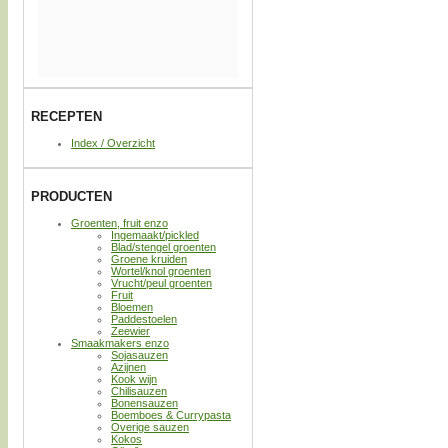
RECEPTEN
Index / Overzicht
PRODUCTEN
Groenten, fruit enzo
Ingemaakt/pickled
Blad/stengel groenten
Groene kruiden
Wortel/knol groenten
Vrucht/peul groenten
Fruit
Bloemen
Paddestoelen
Zeewier
Smaakmakers enzo
Sojasauzen
Azijnen
Kook wijn
Chilisauzen
Bonensauzen
Boemboes & Currypasta
Overige sauzen
Kokos