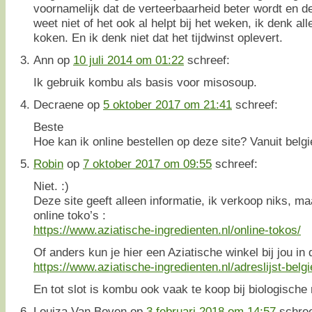
voornamelijk dat de verteerbaarheid beter wordt en d
weet niet of het ook al helpt bij het weken, ik denk all
koken. En ik denk niet dat het tijdwinst oplevert.
Ann
op
10 juli 2014 om 01:22
schreef:
Ik gebruik kombu als basis voor misosoup.
Decraene
op
5 oktober 2017 om 21:41
schreef:
Beste
Hoe kan ik online bestellen op deze site? Vanuit belgi
Robin
op
7 oktober 2017 om 09:55
schreef:
Niet. :)
Deze site geeft alleen informatie, ik verkoop niks, maa
online toko’s :
https://www.aziatische-ingredienten.nl/online-tokos/
Of anders kun je hier een Aziatische winkel bij jou in
https://www.aziatische-ingredienten.nl/adreslijst-belgi
En tot slot is kombu ook vaak te koop bij biologische
Louiza Van Boven
op
3 februari 2018 om 14:57
schree