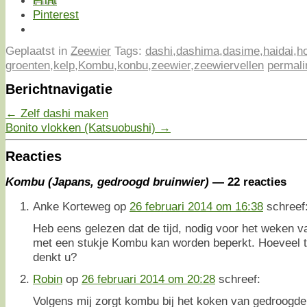
Print
Pinterest
Geplaatst in
Zeewier
Tags:
dashi
,
dashima
,
dasime
,
haidai
,
h
groenten
,
kelp
,
Kombu
,
konbu
,
zeewier
,
zeewiervellen
permali
Berichtnavigatie
←
Zelf dashi maken
Bonito vlokken (Katsuobushi)
→
Reacties
Kombu (Japans, gedroogd bruinwier)
— 22 reacties
Anke Korteweg
op
26 februari 2014 om 16:38
schreef
Heb eens gelezen dat de tijd, nodig voor het weken v
met een stukje Kombu kan worden beperkt. Hoeveel ti
denkt u?
Robin
op
26 februari 2014 om 20:28
schreef:
Volgens mij zorgt kombu bij het koken van gedroogde