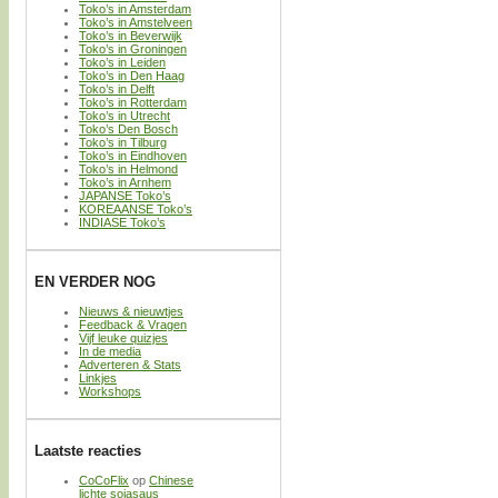
Toko’s in Amsterdam
Toko’s in Amstelveen
Toko’s in Beverwijk
Toko’s in Groningen
Toko’s in Leiden
Toko’s in Den Haag
Toko’s in Delft
Toko’s in Rotterdam
Toko’s in Utrecht
Toko’s Den Bosch
Toko’s in Tilburg
Toko’s in Eindhoven
Toko’s in Helmond
Toko’s in Arnhem
JAPANSE Toko’s
KOREAANSE Toko’s
INDIASE Toko’s
EN VERDER NOG
Nieuws & nieuwtjes
Feedback & Vragen
Vijf leuke quizjes
In de media
Adverteren & Stats
Linkjes
Workshops
Laatste reacties
CoCoFlix
op
Chinese
lichte sojasaus