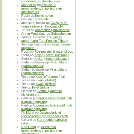
importeurs en distributeurs
Meneer W
op
Aziatische
groothandels, importeurs en
distributeurs
Robin
op
Kemiri noten
Lisa
op
Kemiri noten
anonieme helper
op
Caiziyou vs.
raapzaadolie en koolzaadolie
Truus
op
Asafoetida (duivelsdrek)
Arthur Wetselaar
op
Sojascheuten
Yuriani Sudarmo
op
Chinese
supermarkt Tam Food in Tilburg
Jan van Lieshout
op
Ketjap (zoete
sojasaus)
Roos
op
Rozenwater & rozensiroop
Stella
op
Ketjap (zoete sojasaus)
Stella
op
Ketjap (zoete sojasaus)
Stefan Schuwer
op
Petis Udang
(garnalenpasta)
Stefan Schuwer
op
Petis Udang
(garnalenpasta)
Tessa
op
Kaki (of sharon fruit)
Tessa
op
Kwal (jellyfish)
Tessa
op
Kwal (jellyfish)
Tee
op
Kwal (jellyfish)
Osman
op
Senbei (Japanse
rijstcrackers)
Paul
op
Aubergines boerenstijl (fish
fragrant eggplant)
Paul
op
Aubergines boerenstijl (fish
fragrant eggplant)
Ah Munn
op
Duizendjarig ei
(geconserveerde eendeneieren)
Gerard
op
Gedroogde garnalen
(ebi)
Nga Dang
op
Aziatische
groothandels, importeurs en
distributeurs