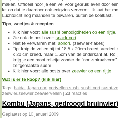
maken. Officëel hoor je een vel voor gebruik even door ee
let op dat ie daardoor ook enigzins vervormt. Ik laat het m
Luchtdicht nog maanden te bewaren, buiten de koelkast.
Tips, weetjes & recepten
Klik hier voor:
alle sushi benodigdheden op een rijtje
.
Zie ook de post over:
snack nori
.
Niet te verwarren met:
aonori
. (zeewier-flakes)
Tip: knip de vellen bij tot 18,5 x 20cm breed, verdeel 
x 20 cm breed, maar 1,5cm van de onderkant af. Rol 
krijg je een mooi rolletje zonder de “nori-spiraalvorm” 
zelfgemaakte sushi
Klik hier voor: alle posts over
zeewier op een rijtje
Wat is er te koop? (klik hier)
Tags:
haidai
,
Japan
,
nori
,
norivellen
,
sushi
,
sushi nori
,
sushi-ve
zeewier
,
zeewier
,
zeewiervellen
|
23
reacties
Kombu (Japans, gedroogd bruinwier
Geplaatst op
10 januari 2009