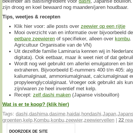
bekender als basisingrediënt voor
dashi
, Japanse bouillon
zijn droog en koel bewaard nog maanden/jaren houdbaar.
Tips, weetjes & recepten
Klik hier voor: alle posts over
zeewier op een rijtje
Mooi overzicht van en informatie over bijvoorbeeld de
eetbare zeewieren
of specifieker, alleen over
kombu
.
Agricultuur Organisatie van de VN)
Uit dezelfde familie Laminaria kennen wij in Nederla
digitata). Ook eetbaar, maar ik weet niet of dat gebruike
Wordt nog wel gebruikt om allerlei emulgatoren en bin
extraheren. Bijvoorbeeld E-nummers 400 t/m 405: algi
kaliumalginaat, ammoniumalginaat, calciumalginaat e
propyleenglycolalginaat. Vroeger ook gebruikt als kun
zijn/waren ze heel inventief met kelp.
Recept:
zelf dashi maken
(Japanse visbouillon)
Wat is er te koop? (klik hier)
Tags:
dashi
,
dashima
,
dasime
,
haidai
,
hondashi
,
Japan
,
Japan
groenten
,
kelp
,
Kombu
,
konbu
,
zeewier
,
zeewiervellen
|
22
rea
DOORZOEK DE SITE