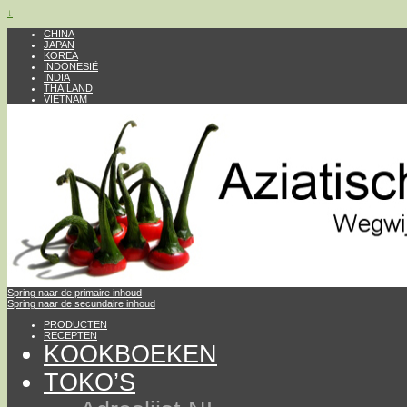
↓
CHINA
JAPAN
KOREA
INDONESIË
INDIA
THAILAND
VIETNAM
Spring naar de primaire inhoud
Spring naar de secundaire inhoud
PRODUCTEN
RECEPTEN
KOOKBOEKEN
TOKO’S