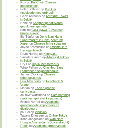
Roy
op
Kai Choi (Chinese
mosterdkool)
Peter Bottelier
op
Xue Cai
(ingelegde mosterdkool)
Geert Anthonis
op
Adreslijst Toko’s
in België
Henk
op
Knapperige tofuvellen
gevuld met garnalen
remi
op
Gula djawa (Javaanse
bruine suiker)
Els Töpfer
op
Dong Nan Hang
Supermarket in Delft (centrum)
Xuper
op
Chinese lichte sojasaus
Joyce Kromodirijo
op
Oriental in ’s
Hertogenbosch
Daan Hutting
op
Konnyaku
Smolders marc
op
Adreslijst Toko’s
in België
Crys
op
Kip in Meestersaus
Wilgo Pelhan
op
Chu Hou Saus
(Kantonese sojabonensaus)
James Clock
op
Chinese
lichte sojasaus
Bink Melcherts
op
Feedback &
Vragen
Marjan
op
Thaise groene
currypasta
JaRoW Wattimena
op
Saté kambing
(saté van geit met ketjapsaus)
Brenda Verheij
op
Aziatische
groothandels, importeurs en
distributeurs
paul idi
op
Vindaloo
Tatjana Driessen
op
Online Toko’s
Irene Jongebloed
op
Wah Nam
Hong in Amsterdam (Duivendrecht)
Robin
op
Aziatische groothandels,