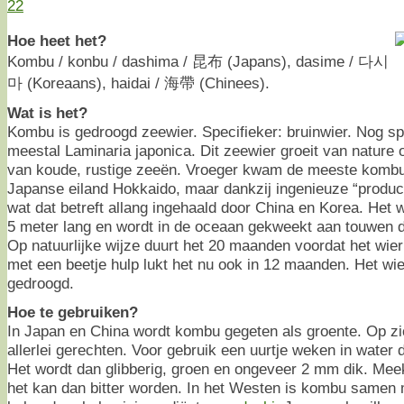
22
Hoe heet het?
Kombu / konbu / dashima / 昆布 (Japans), dasime / 다시
마 (Koreaans), haidai / 海帶 (Chinees).
Wat is het?
Kombu is gedroogd zeewier. Specifieker: bruinwier. Nog sp
meestal Laminaria japonica. Dit zeewier groeit van nature
van koude, rustige zeeën. Vroeger kwam de meeste kombu 
Japanse eiland Hokkaido, maar dankzij ingenieuze “produc
wat dat betreft allang ingehaald door China en Korea. Het w
5 meter lang en wordt in de oceaan gekweekt aan touwen d
Op natuurlijke wijze duurt het 20 maanden voordat het wie
met een beetje hulp lukt het nu ook in 12 maanden. Het wie
gedroogd.
Hoe te gebruiken?
In Japan en China wordt kombu gegeten als groente. Op zic
allerlei gerechten. Voor gebruik een uurtje weken in water d
Het wordt dan glibberig, groen en ongeveer 2 mm dik. Mee
het kan dan bitter worden. In het Westen is kombu samen