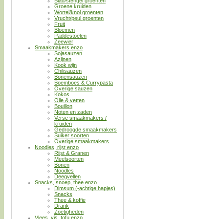
Blad/stengel groenten
Groene kruiden
Wortel/knol groenten
Vrucht/peul groenten
Fruit
Bloemen
Paddestoelen
Zeewier
Smaakmakers enzo
Sojasauzen
Azijnen
Kook wijn
Chilisauzen
Bonensauzen
Boemboes & Currypasta
Overige sauzen
Kokos
Olie & vetten
Bouillon
Noten en zaden
Verse smaakmakers /
kruiden
Gedroogde smaakmakers
Suiker soorten
Overige smaakmakers
Noodles, rijst enzo
Rijst & Granen
Meelsoorten
Bonen
Noodles
Deegvellen
Snacks, snoep, thee enzo
Dimsum (-achtige hapjes)
Snacks
Thee & koffie
Drank
Zoetigheden
Vlees, vis, tofu enzo