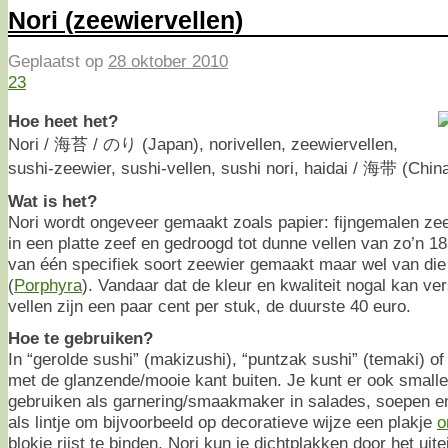
Nori (zeewiervellen)
Geplaatst op
28 oktober 2010
23
Hoe heet het?
Nori / 海苔 / のり (Japan), norivellen, zeewiervellen,
sushi-zeewier, sushi-vellen, sushi nori, haidai / 海带 (Chin
Wat is het?
Nori wordt ongeveer gemaakt zoals papier: fijngemalen ze
in een platte zeef en gedroogd tot dunne vellen van zo’n 1
van één specifiek soort zeewier gemaakt maar wel van die 
(
Porphyra
). Vandaar dat de kleur en kwaliteit nogal kan v
vellen zijn een paar cent per stuk, de duurste 40 euro.
Hoe te gebruiken?
In “gerolde sushi” (makizushi), “puntzak sushi” (temaki) of 
met de glanzende/mooie kant buiten. Je kunt er ook smalle
gebruiken als garnering/smaakmaker in salades, soepen e
als lintje om bijvoorbeeld op decoratieve wijze een plakje
o
blokje rijst te binden. Nori kun je dichtplakken door het uit