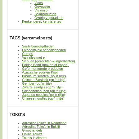
Vlees
Gevogelte
Vis enzo
Sojaproducten
Overig vegetarisch
Keukengerei, kennis enzo
TAGS (verzamelposts)
Sushi benodigdheden
Okonomiyaki benodigdheden
Curry’s
Van alles met ei
Sichuan (gerechten & ingredienten)
Peking Eend (maken of kopen)
Gefermenteerde producten
Aziatische soorten Kool
Basilicum soorten (op ’n rijtje)
Chinese Bieslook (op ’n rijtje)
Gember (op ’n rijtje)
Zwarte zaadjes (op ’n rijtje)
Sojabonensauzen (op ’n rijtje)
Japanse noodles (op ’n rijtje)
Chinese noodles (op ’n rijtje)
TOKO’S
Adreslijst Toko’s in Nederland
Adreslijst Toko’s in België
Groothandels
Online Toko’s
Toko’s in Almere