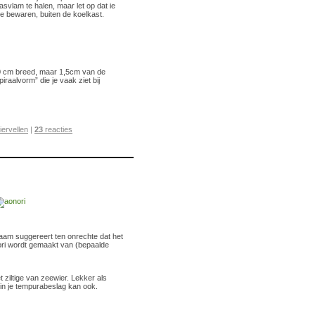
asvlam te halen, maar let op dat ie
e bewaren, buiten de koelkast.
x 20 cm breed, maar 1,5cm van de
iraalvorm” die je vaak ziet bij
ervellen
|
23
reacties
naam suggereert ten onrechte dat het
nori wordt gemaakt van (bepaalde
t ziltige van zeewier. Lekker als
in je tempurabeslag kan ook.