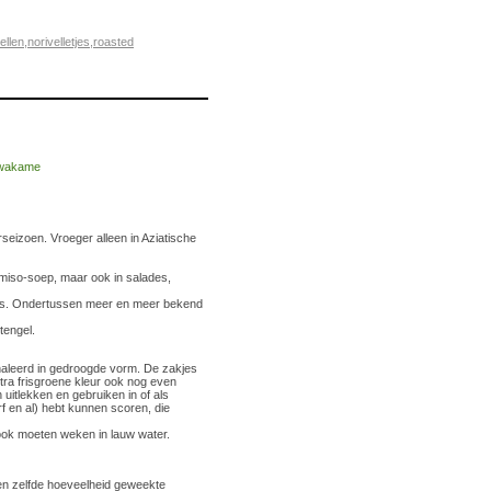
ellen
,
norivelletjes
,
roasted
rseizoen. Vroeger alleen in Aziatische
 miso-soep, maar ook in salades,
rtjes. Ondertussen meer en meer bekend
tengel.
naleerd in gedroogde vorm. De zakjes
tra frisgroene kleur ook nog even
itlekken en gebruiken in of als
f en al) hebt kunnen scoren, die
ok moeten weken in lauw water.
en zelfde hoeveelheid geweekte