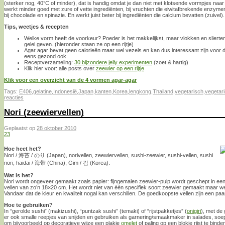
(sterker nog, 40°C of minder), dat is handig omdat je dan niet met klotsende vormpjes naar 
werkt minder goed met zure of vette ingrediënten, bij vruchten die eiwitafbrekende enzymen 
bij chocolade en spinazie. En werkt juist beter bij ingrediënten die calcium bevatten (zuivel).
Tips, weetjes & recepten
Welke vorm heeft de voorkeur? Poeder is het makkelijkst, maar vlokken en sliert
gelei geven. (hieronder staan ze op een rijtje)
Agar agar bevat geen calorieën maar wel vezels en kan dus interessant zijn voor de
eens gezond ook.
Receptverzameling:
30 bijzondere jelly experimenten
(zoet & hartig)
Klik hier voor: alle posts over
zeewier op een rijtje
Klik voor een overzicht van de 4 vormen agar-agar
Tags:
E406
,
gelatine
,
Indonesië
,
Japan
,
kanten
,
Korea
,
lengkong
,
Thailand
,
vegetarisch
,
vegetari
reacties
Nori (zeewiervellen)
Geplaatst op
28 oktober 2010
23
Hoe heet het?
Nori / 海苔 / のり (Japan), norivellen, zeewiervellen, sushi-zeewier, sushi-vellen, sushi
nori, haidai / 海带 (China), Gim / 김 (Korea).
Wat is het?
Nori wordt ongeveer gemaakt zoals papier: fijngemalen zeewier-pulp wordt geschept in een
vellen van zo’n 18×20 cm. Het wordt niet van één specifiek soort zeewier gemaakt maar wel 
Vandaar dat de kleur en kwaliteit nogal kan verschillen. De goedkoopste vellen zijn een paa
Hoe te gebruiken?
In “gerolde sushi” (makizushi), “puntzak sushi” (temaki) of “rijstpakketjes” (
onigiri
), met de
er ook smalle reepjes van snijden en gebruiken als garnering/smaakmaker in salades, soepe
om bijvoorbeeld op decoratieve wijze een plakje
omelet
of paling op een blokje rijst te bind