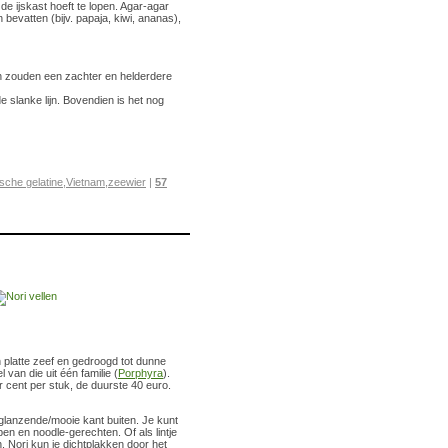
de ijskast hoeft te lopen. Agar-agar
bevatten (bijv. papaja, kiwi, ananas),
en zouden een zachter en helderdere
 slanke lijn. Bovendien is het nog
sche gelatine
,
Vietnam
,
zeewier
|
57
 platte zeef en gedroogd tot dunne
van die uit één familie (
Porphyra
).
r cent per stuk, de duurste 40 euro.
 glanzende/mooie kant buiten. Je kunt
n en noodle-gerechten. Of als lintje
en. Nori kun je dichtplakken door het