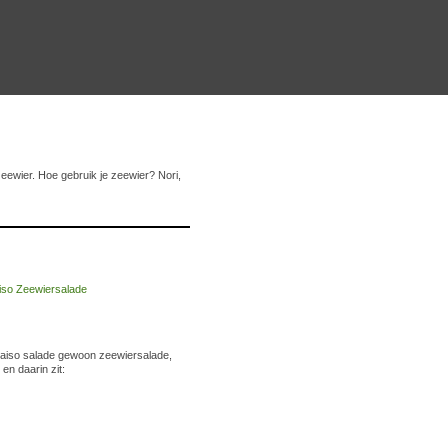
zeewier. Hoe gebruik je zeewier? Nori,
kaiso salade gewoon zeewiersalade,
n daarin zit: