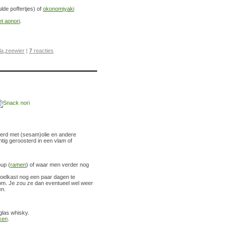
de poffertjes) of
okonomiyaki
et aonori
.
la
,
zeewier
|
7
reacties
meerd met (sesam)olie en andere
tig geroosterd in een vlam of
oup (
ramen
) of waar men verder nog
koelkast nog een paar dagen te
gom. Je zou ze dan eventueel wel weer
en.
glas whisky.
ken
.