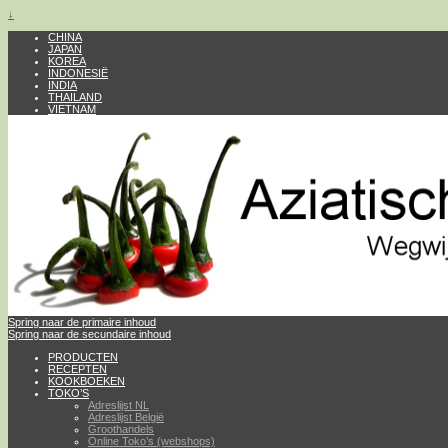
↓
CHINA
JAPAN
KOREA
INDONESIË
INDIA
THAILAND
VIETNAM
Spring naar de primaire inhoud
Spring naar de secundaire inhoud
PRODUCTEN
RECEPTEN
KOOKBOEKEN
TOKO’S
Adreslijst NL
Adreslijst België
Groothandels
Online Toko’s (webshops)