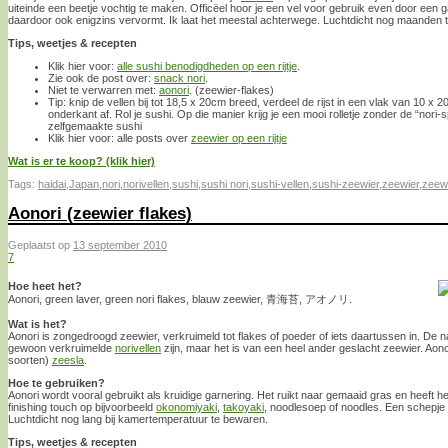
uiteinde een beetje vochtig te maken. Officëel hoor je een vel voor gebruik even door een g
daardoor ook enigzins vervormt. Ik laat het meestal achterwege. Luchtdicht nog maanden t
Tips, weetjes & recepten
Klik hier voor:
alle sushi benodigdheden op een rijtje
.
Zie ook de post over:
snack nori
.
Niet te verwarren met:
aonori
. (zeewier-flakes)
Tip: knip de vellen bij tot 18,5 x 20cm breed, verdeel de rijst in een vlak van 10 
onderkant af. Rol je sushi. Op die manier krijg je een mooi rolletje zonder de “nori-sp
zelfgemaakte sushi
Klik hier voor: alle posts over
zeewier op een rijtje
Wat is er te koop? (klik hier)
Tags:
haidai
,
Japan
,
nori
,
norivellen
,
sushi
,
sushi nori
,
sushi-vellen
,
sushi-zeewier
,
zeewier
,
zeewi
Aonori (zeewier flakes)
Geplaatst op
13 september 2010
7
Hoe heet het?
Aonori, green laver, green nori flakes, blauw zeewier, 青海苔, アオノリ.
Wat is het?
Aonori is zongedroogd zeewier, verkruimeld tot flakes of poeder of iets daartussen in. De 
gewoon verkruimelde
norivellen
zijn, maar het is van een heel ander geslacht zeewier. Ao
soorten)
zeesla
.
Hoe te gebruiken?
Aonori wordt vooral gebruikt als kruidige garnering. Het ruikt naar gemaaid gras en heeft he
finishing touch op bijvoorbeeld
okonomiyaki
,
takoyaki
, noodlesoep of noodles. Een schepje 
Luchtdicht nog lang bij kamertemperatuur te bewaren.
Tips, weetjes & recepten