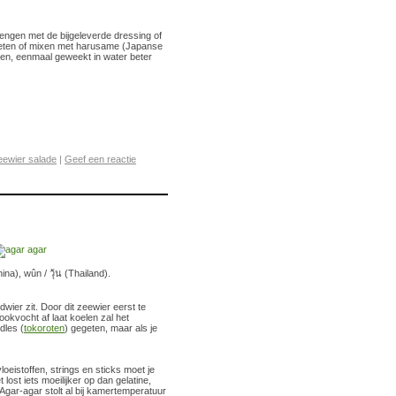
rengen met de bijgeleverde dressing of
 eten of mixen met harusame (Japanse
aren, eenmaal geweekt in water beter
eewier salade
|
Geef een reactie
), wûn / วุ้น (Thailand).
ier zit. Door dit zeewier eerst te
ookvocht af laat koelen zal het
dles (
tokoroten
) gegeten, maar als je
oeistoffen, strings en sticks moet je
lost iets moeilijker op dan gelatine,
 Agar-agar stolt al bij kamertemperatuur