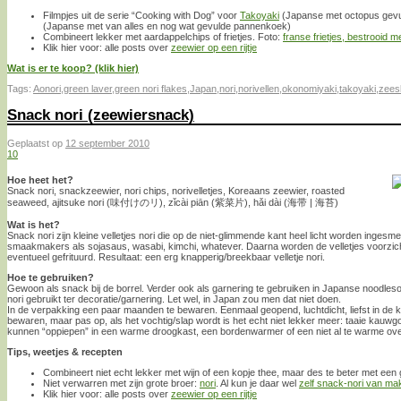
Filmpjes uit de serie “Cooking with Dog” voor
Takoyaki
(Japanse met octopus gevul
(Japanse met van alles en nog wat gevulde pannenkoek)
Combineert lekker met aardappelchips of frietjes. Foto:
franse frietjes, bestrooid m
Klik hier voor: alle posts over
zeewier op een rijtje
Wat is er te koop? (klik hier)
Tags:
Aonori
,
green laver
,
green nori flakes
,
Japan
,
nori
,
norivellen
,
okonomiyaki
,
takoyaki
,
zees
Snack nori (zeewiersnack)
Geplaatst op
12 september 2010
10
Hoe heet het?
Snack nori, snackzeewier, nori chips, norivelletjes, Koreaans zeewier, roasted
seaweed, ajitsuke nori (味付けのリ), zǐcài piān (紫菜片), hǎi dài (海带 | 海苔)
Wat is het?
Snack nori zijn kleine velletjes nori die op de niet-glimmende kant heel licht worden inges
smaakmakers als sojasaus, wasabi, kimchi, whatever. Daarna worden de velletjes voorzich
eventueel gefrituurd. Resultaat: een erg knapperig/breekbaar velletje nori.
Hoe te gebruiken?
Gewoon als snack bij de borrel. Verder ook als garnering te gebruiken in Japanse noodles
nori gebruikt ter decoratie/garnering. Let wel, in Japan zou men dat niet doen.
In de verpakking een paar maanden te bewaren. Eenmaal geopend, luchtdicht, liefst in de 
bewaren, maar pas op, als het vochtig/slap wordt is het echt niet lekker meer: taaie kauw
kunnen “oppiepen” in een warme droogkast, een bordenwarmer of een niet al te warme ov
Tips, weetjes & recepten
Combineert niet echt lekker met wijn of een kopje thee, maar des te beter met een 
Niet verwarren met zijn grote broer:
nori
. Al kun je daar wel
zelf snack-nori van ma
Klik hier voor: alle posts over
zeewier op een rijtje