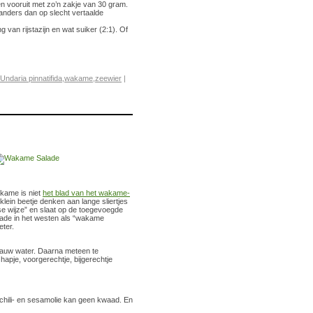
en vooruit met zo’n zakje van 30 gram.
anders dan op slecht vertaalde
n rijstazijn en wat suiker (2:1). Of
Undaria pinnatifida
,
wakame
,
zeewier
|
kame is niet
het blad van het wakame-
klein beetje denken aan lange sliertjes
se wijze” en slaat op de toegevoegde
lade in het westen als “wakame
ter.
lauw water. Daarna meteen te
 hapje, voorgerechtje, bijgerechtje
chili- en sesamolie kan geen kwaad. En