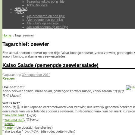
Bezochte toko’s op ’n rijtje
Toko Reviews
NIEUWS
INDEX
Alle producten op een rijtje
Alle recepten op een rijtje
Alle toko’s op een rijtje
Alle kookboeken op een rijtje
Home
→Tags
zeewier
Tagarchief:
zeewier
Een aantal soorten zeewier op een rijtje. Waar koop je zeewier, verse zeewier, gedroogde 
aonori, kombu, wakame en zeewiersalades.
Kaiso Salade (gemengde zeewiersalade)
Geplaatst op
30 september 2012
Reageer
Hoe heet het?
Kaiso zeewier salade, kaiso salad, gemengde zeewiersalade, kaisō sarada / 海藻サ
ラダ (Japan)
Wat is het?
Kaisō / 海藻 is het Japanse verzamelwoord voor zeewier, dus letterlijk genomen betekent 
een salade van verschillende soorten zeewieren. In Nederland vaak van het merk Kurakon e
*
wakame blad
/ わかめ
*
wakama nerf
/ 茎わかめ
*
kombu
*
kanten
(die doorzichtige sliertjes)
* aka tosaka / つかさのり (die rode, platte krullen)