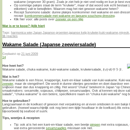
wakame (ongeveer 30 gram). Zoals je ziet heb je niet veel nodig en kun je best ev
Op sommige pakjes staat de term “krulwier”, maar of dat woord ook echt bestaat (
etiketten) valt te betwijfelen. Waarom mag het niet gewoon wakame heten?
Recept Sunomono salade: dunne plakjes komkommer met wakame en een dressing va
recept:
komkommersalade met wakame en lapsang souchong dressing
.
Klik hier voor: alle posts over
zeewier op een rijtje
Wat is er te koop? (klik hier)
Tags:
harmonica wier
,
Japan
,
Japanse groenten
,
japanse kelp
,
krulwier
,
kuki-wakame
,
miyeok
,
11
reacties
Wakame Salade (Japanse zeewiersalade)
Geplaatst op
21 juni 2009
14
Hoe heet het?
Wakame salade, chuka wakame, kuki-wakame salade, krulwiersalade, わかめサラタ.
Wat is het?
Wakame salade is een frisse, knapperige, kant-en-klaar salade van kuki-wakame. Kuki-wa
zeewier
, maar de stengel/nerf. Die wordt in dunne sliertjes gesneden en doet daardoor een 
snijboon maar dan dus knapperig en ziltig. Het woord “chuka” betekent in Japan “op Chine
smaakmakers: sesamolie, sojasaus, chilipeper, sesamzaadjes. Ook al kennen wij deze sa
salade”, “chuka wakame” is een betere, specifiekere naam en “chuka kuki-wakame” nog be
Hoe te gebruiken?
Langzaamaan in de koelkast of gewoon met verpakking en al even ontdooien in een bakje 
gebruiken. (hoewel waarschijnlijk ook nog best een tijdje houdbaar in de koelkast) Als extra
bijvoorbeeld bij seafood of sushi.
Tips, weetjes & recepten
Tip: ook al is het een kant-en-klaar salade, een beetje
pimpen
met extra sojasaus, 
wat extra geroosterde
sesamzaadjes
misstaan ook niet.