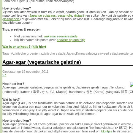
* aka nori / 赤のり (die dunne, rode “haarvaatjes”)
Hoe te gebruiken?
Vijf minuten laten weken in ruim koud water, daarna goed uit laten lekken. Dan op smaak b
maak zelf iets van
Japanse sojasaus
,
sesamolie
,
rijstazijn
en suiker. Je kunt de salade zo
glasnoedels
) of gewoon met sla. Lekker bij sushi of witte rijst. Gedroogd nog jaren te bew
dezelfde dag opeten.
Tips, weetjes & recepten
Niet verwarren met:
wakame zeewiersalade
Klik hier voor: alle posts over
zeewier op een rijtje
Wat is er te koop? (klik hier)
Tags:
Aziatische groenten
,
aziatische salade
,
Japan
,
Korea
,
salade
,
seaweed salad
,
zeewier
,
z
Agar-agar (vegetarische gelatine)
Geplaatst op
19 november 2011
57
Hoe heet het?
Agar-agar, zeewier-gelatine, vegetarische gelatine, Japanese gelatin, agar / lengkong
(Indonesië), kanten / 寒天 / かんてん (Japan), hancheon / 한천 (Korea), yáng cài / 洋菜 (China
Wat is het?
Agar-agar (E406) is een bindmiddel dat van nature in de celwand van bepaalde soorten roodw
drogen en daarna een paar uur te koken lost het bindmiddel op in het kookwater. Als je dit k
veranderen in een jelly. Die jelly wordt in Japan ook wel in slierten geperst en als koude noo
de jelly vriesdroogt hou je de agar agar over zoals wij die kennen.
Hoe te gebruiken?
Agar-agar gebruik je net zoals gelatine: poeder en flakes kun je direct gebruiken in warme vl
eerst weken in koud water, daarna uitknijpen en oplossen in flink hete vloeistof (> 85°C). Het 
haal de vloeistof voor de zekerheid altijd even door een fijne zeef om
klontjes
te elimineren.