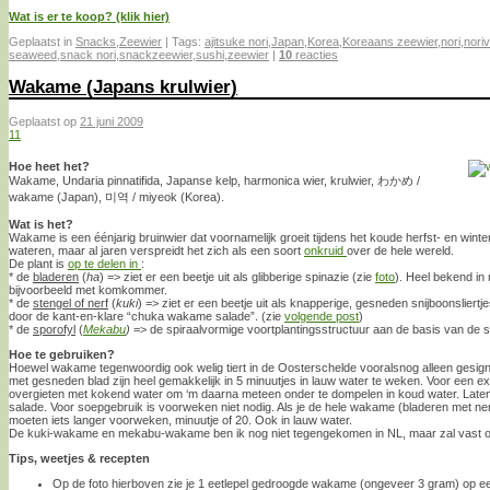
Wat is er te koop? (klik hier)
Geplaatst in
Snacks
,
Zeewier
|
Tags:
ajitsuke nori
,
Japan
,
Korea
,
Koreaans zeewier
,
nori
,
noriv
seaweed
,
snack nori
,
snackzeewier
,
sushi
,
zeewier
|
10
reacties
Wakame (Japans krulwier)
Geplaatst op
21 juni 2009
11
Hoe heet het?
Wakame, Undaria pinnatifida, Japanse kelp, harmonica wier, krulwier, わかめ /
wakame (Japan), 미역 / miyeok (Korea).
Wat is het?
Wakame is een éénjarig bruinwier dat voornamelijk groeit tijdens het koude herfst- en winte
wateren, maar al jaren verspreidt het zich als een soort
onkruid
over de hele wereld.
De plant is
op te delen in
:
* de
bladeren
(
ha
) => ziet er een beetje uit als glibberige spinazie (zie
foto
). Heel bekend in
bijvoorbeeld met komkommer.
* de
stengel of nerf
(
kuki
) => ziet er een beetje uit als knapperige, gesneden snijboonslie
door de kant-en-klare “chuka wakame salade”. (zie
volgende post
)
* de
sporofyl
(
Mekabu
)
=> de spiraalvormige voortplantingsstructuur aan de basis van de s
Hoe te gebruiken?
Hoewel wakame tegenwoordig ook welig tiert in de Oosterschelde vooralsnog alleen gesig
met gesneden blad zijn heel gemakkelijk in 5 minuutjes in lauw water te weken. Voor een ex
overgieten met kokend water om ‘m daarna meteen onder te dompelen in koud water. Laten u
salade. Voor soepgebruik is voorweken niet nodig. Als je de hele wakame (bladeren met ner
moeten iets langer voorweken, minuutje of 20. Ook in lauw water.
De kuki-wakame en mekabu-wakame ben ik nog niet tegengekomen in NL, maar zal vast o
Tips, weetjes & recepten
Op de foto hierboven zie je 1 eetlepel gedroogde wakame (ongeveer 3 gram) op e