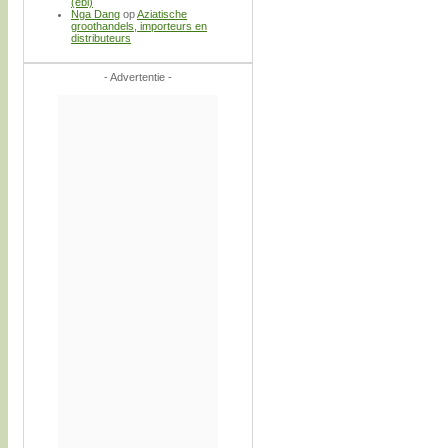
(ebi)
Nga Dang
op
Aziatische
groothandels, importeurs en
distributeurs
- Advertentie -