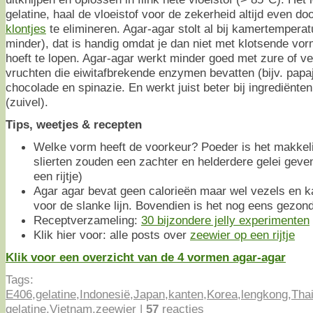
gelatine, haal de vloeistof voor de zekerheid altijd even do
klontjes
te elimineren. Agar-agar stolt al bij kamertemperat
minder), dat is handig omdat je dan niet met klotsende vor
hoeft te lopen. Agar-agar werkt minder goed met zure of vet
vruchten die eiwitafbrekende enzymen bevatten (bijv. papaja
chocolade en spinazie. En werkt juist beter bij ingrediënte
(zuivel).
Tips, weetjes & recepten
Welke vorm heeft de voorkeur? Poeder is het makkeli
slierten zouden een zachter en helderdere gelei geve
een rijtje)
Agar agar bevat geen calorieën maar wel vezels en ka
voor de slanke lijn. Bovendien is het nog eens gezon
Receptverzameling:
30 bijzondere jelly experimenten
Klik hier voor: alle posts over
zeewier op een rijtje
Klik voor een overzicht van de 4 vormen agar-agar
Tags:
E406
,
gelatine
,
Indonesië
,
Japan
,
kanten
,
Korea
,
lengkong
,
Tha
gelatine
,
Vietnam
,
zeewier
|
57
reacties