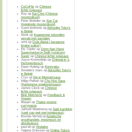
CoCoFlix
op
Chinese
lichte sojasaus
Roy
op
Kai Choi (Chinese
mosterdkool)
Peter Bottelier
op
Xue Cai
(ingelegde mosterdkool)
Geert Anthonis
op
Adreslijst Toko’s
in België
Henk
op
Knapperige tofuvellen
gevuld met garnalen
remi
op
Gula djawa (Javaanse
bruine suiker)
Els Töpfer
op
Dong Nan Hang
Supermarket in Delft (centrum)
Xuper
op
Chinese lichte sojasaus
Joyce Kromodirijo
op
Oriental in ’s
Hertogenbosch
Daan Hutting
op
Konnyaku
Smolders marc
op
Adreslijst Toko’s
in België
Crys
op
Kip in Meestersaus
Wilgo Pelhan
op
Chu Hou Saus
(Kantonese sojabonensaus)
James Clock
op
Chinese
lichte sojasaus
Bink Melcherts
op
Feedback &
Vragen
Marjan
op
Thaise groene
currypasta
JaRoW Wattimena
op
Saté kambing
(saté van geit met ketjapsaus)
Brenda Verheij
op
Aziatische
groothandels, importeurs en
distributeurs
paul idi
op
Vindaloo
Tatjana Driessen
op
Online Toko’s