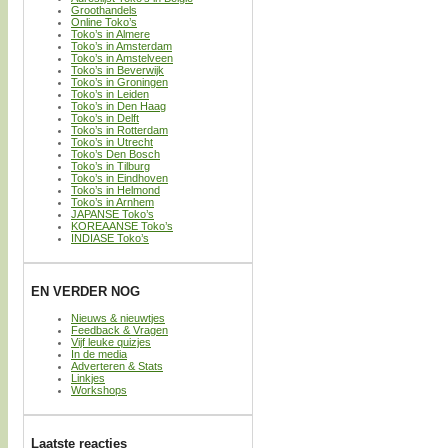
Groothandels
Online Toko’s
Toko’s in Almere
Toko’s in Amsterdam
Toko’s in Amstelveen
Toko’s in Beverwijk
Toko’s in Groningen
Toko’s in Leiden
Toko’s in Den Haag
Toko’s in Delft
Toko’s in Rotterdam
Toko’s in Utrecht
Toko’s Den Bosch
Toko’s in Tilburg
Toko’s in Eindhoven
Toko’s in Helmond
Toko’s in Arnhem
JAPANSE Toko’s
KOREAANSE Toko’s
INDIASE Toko’s
EN VERDER NOG
Nieuws & nieuwtjes
Feedback & Vragen
Vijf leuke quizjes
In de media
Adverteren & Stats
Linkjes
Workshops
Laatste reacties