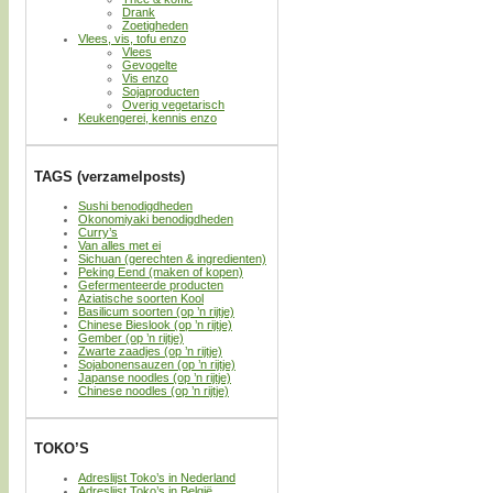
Drank
Zoetigheden
Vlees, vis, tofu enzo
Vlees
Gevogelte
Vis enzo
Sojaproducten
Overig vegetarisch
Keukengerei, kennis enzo
TAGS (verzamelposts)
Sushi benodigdheden
Okonomiyaki benodigdheden
Curry’s
Van alles met ei
Sichuan (gerechten & ingredienten)
Peking Eend (maken of kopen)
Gefermenteerde producten
Aziatische soorten Kool
Basilicum soorten (op ’n rijtje)
Chinese Bieslook (op ’n rijtje)
Gember (op ’n rijtje)
Zwarte zaadjes (op ’n rijtje)
Sojabonensauzen (op ’n rijtje)
Japanse noodles (op ’n rijtje)
Chinese noodles (op ’n rijtje)
TOKO’S
Adreslijst Toko’s in Nederland
Adreslijst Toko’s in België