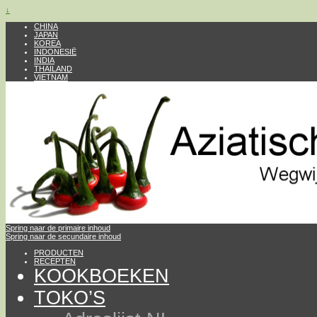
↓
CHINA
JAPAN
KOREA
INDONESIË
INDIA
THAILAND
VIETNAM
Spring naar de primaire inhoud
Spring naar de secundaire inhoud
PRODUCTEN
RECEPTEN
KOOKBOEKEN
TOKO’S