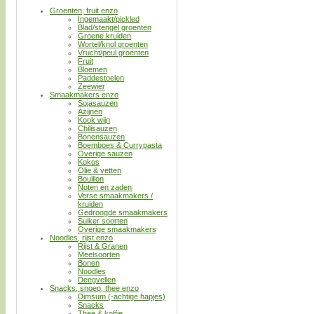
Groenten, fruit enzo
Ingemaakt/pickled
Blad/stengel groenten
Groene kruiden
Wortel/knol groenten
Vrucht/peul groenten
Fruit
Bloemen
Paddestoelen
Zeewier
Smaakmakers enzo
Sojasauzen
Azijnen
Kook wijn
Chilisauzen
Bonensauzen
Boemboes & Currypasta
Overige sauzen
Kokos
Olie & vetten
Bouillon
Noten en zaden
Verse smaakmakers /
kruiden
Gedroogde smaakmakers
Suiker soorten
Overige smaakmakers
Noodles, rijst enzo
Rijst & Granen
Meelsoorten
Bonen
Noodles
Deegvellen
Snacks, snoep, thee enzo
Dimsum (-achtige hapjes)
Snacks
Thee & koffie