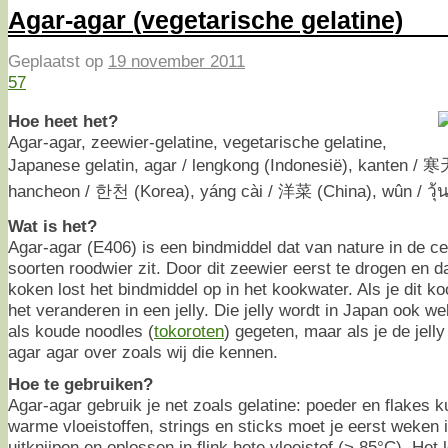
Agar-agar (vegetarische gelatine)
Geplaatst op
19 november 2011
57
Hoe heet het?
Agar-agar, zeewier-gelatine, vegetarische gelatine,
Japanese gelatin, agar / lengkong (Indonesië), kanten 
hancheon / 한천 (Korea), yáng cài / 洋菜 (China), wûn / วุ้น
Wat is het?
Agar-agar (E406) is een bindmiddel dat van nature in de 
soorten roodwier zit. Door dit zeewier eerst te drogen en d
koken lost het bindmiddel op in het kookwater. Als je dit ko
het veranderen in een jelly. Die jelly wordt in Japan ook wel
als koude noodles (
tokoroten
) gegeten, maar als je de jell
agar agar over zoals wij die kennen.
Hoe te gebruiken?
Agar-agar gebruik je net zoals gelatine: poeder en flakes ku
warme vloeistoffen, strings en sticks moet je eerst weken 
uitknijpen en oplossen in flink hete vloeistof (> 85°C). Het 