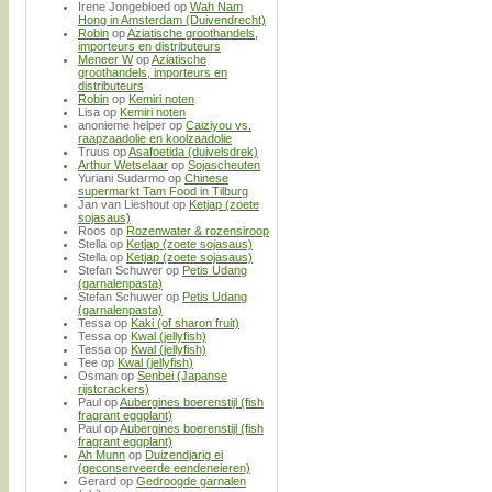
Irene Jongebloed
op
Wah Nam
Hong in Amsterdam (Duivendrecht)
Robin
op
Aziatische groothandels,
importeurs en distributeurs
Meneer W
op
Aziatische
groothandels, importeurs en
distributeurs
Robin
op
Kemiri noten
Lisa
op
Kemiri noten
anonieme helper
op
Caiziyou vs.
raapzaadolie en koolzaadolie
Truus
op
Asafoetida (duivelsdrek)
Arthur Wetselaar
op
Sojascheuten
Yuriani Sudarmo
op
Chinese
supermarkt Tam Food in Tilburg
Jan van Lieshout
op
Ketjap (zoete
sojasaus)
Roos
op
Rozenwater & rozensiroop
Stella
op
Ketjap (zoete sojasaus)
Stella
op
Ketjap (zoete sojasaus)
Stefan Schuwer
op
Petis Udang
(garnalenpasta)
Stefan Schuwer
op
Petis Udang
(garnalenpasta)
Tessa
op
Kaki (of sharon fruit)
Tessa
op
Kwal (jellyfish)
Tessa
op
Kwal (jellyfish)
Tee
op
Kwal (jellyfish)
Osman
op
Senbei (Japanse
rijstcrackers)
Paul
op
Aubergines boerenstijl (fish
fragrant eggplant)
Paul
op
Aubergines boerenstijl (fish
fragrant eggplant)
Ah Munn
op
Duizendjarig ei
(geconserveerde eendeneieren)
Gerard
op
Gedroogde garnalen