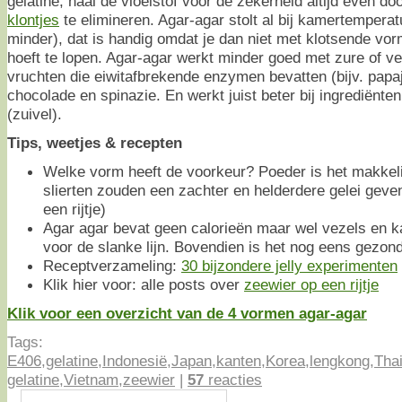
gelatine, haal de vloeistof voor de zekerheid altijd even do
klontjes
te elimineren. Agar-agar stolt al bij kamertemperat
minder), dat is handig omdat je dan niet met klotsende vor
hoeft te lopen. Agar-agar werkt minder goed met zure of vet
vruchten die eiwitafbrekende enzymen bevatten (bijv. papaja
chocolade en spinazie. En werkt juist beter bij ingrediënte
(zuivel).
Tips, weetjes & recepten
Welke vorm heeft de voorkeur? Poeder is het makkeli
slierten zouden een zachter en helderdere gelei geve
een rijtje)
Agar agar bevat geen calorieën maar wel vezels en ka
voor de slanke lijn. Bovendien is het nog eens gezon
Receptverzameling:
30 bijzondere jelly experimenten
Klik hier voor: alle posts over
zeewier op een rijtje
Klik voor een overzicht van de 4 vormen agar-agar
Tags:
E406
,
gelatine
,
Indonesië
,
Japan
,
kanten
,
Korea
,
lengkong
,
Tha
gelatine
,
Vietnam
,
zeewier
|
57
reacties