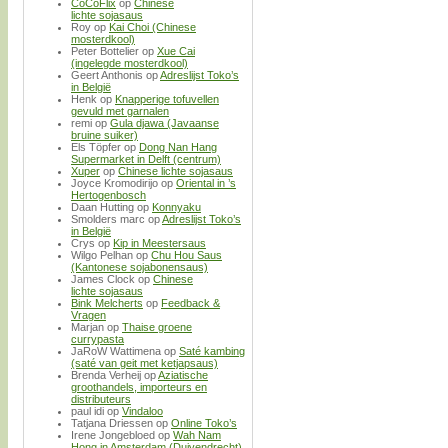
CoCoFlix
op
Chinese
lichte sojasaus
Roy
op
Kai Choi (Chinese
mosterdkool)
Peter Bottelier
op
Xue Cai
(ingelegde mosterdkool)
Geert Anthonis
op
Adreslijst Toko’s
in België
Henk
op
Knapperige tofuvellen
gevuld met garnalen
remi
op
Gula djawa (Javaanse
bruine suiker)
Els Töpfer
op
Dong Nan Hang
Supermarket in Delft (centrum)
Xuper
op
Chinese lichte sojasaus
Joyce Kromodirijo
op
Oriental in ’s
Hertogenbosch
Daan Hutting
op
Konnyaku
Smolders marc
op
Adreslijst Toko’s
in België
Crys
op
Kip in Meestersaus
Wilgo Pelhan
op
Chu Hou Saus
(Kantonese sojabonensaus)
James Clock
op
Chinese
lichte sojasaus
Bink Melcherts
op
Feedback &
Vragen
Marjan
op
Thaise groene
currypasta
JaRoW Wattimena
op
Saté kambing
(saté van geit met ketjapsaus)
Brenda Verheij
op
Aziatische
groothandels, importeurs en
distributeurs
paul idi
op
Vindaloo
Tatjana Driessen
op
Online Toko’s
Irene Jongebloed
op
Wah Nam
Hong in Amsterdam (Duivendrecht)