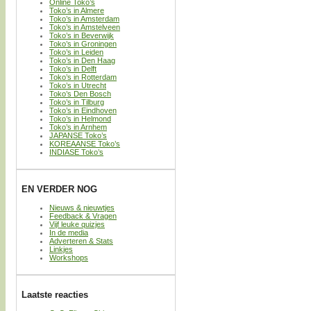
Online Toko’s
Toko’s in Almere
Toko’s in Amsterdam
Toko’s in Amstelveen
Toko’s in Beverwijk
Toko’s in Groningen
Toko’s in Leiden
Toko’s in Den Haag
Toko’s in Delft
Toko’s in Rotterdam
Toko’s in Utrecht
Toko’s Den Bosch
Toko’s in Tilburg
Toko’s in Eindhoven
Toko’s in Helmond
Toko’s in Arnhem
JAPANSE Toko’s
KOREAANSE Toko’s
INDIASE Toko’s
EN VERDER NOG
Nieuws & nieuwtjes
Feedback & Vragen
Vijf leuke quizjes
In de media
Adverteren & Stats
Linkjes
Workshops
Laatste reacties