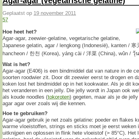
Agar-agar (vegetarische gelatine)
Geplaatst op
19 november 2011
57
Hoe heet het?
Agar-agar, zeewier-gelatine, vegetarische gelatine,
Japanese gelatin, agar / lengkong (Indonesië), kanten 
hancheon / 한천 (Korea), yáng cài / 洋菜 (China), wûn / วุ้น
Wat is het?
Agar-agar (E406) is een bindmiddel dat van nature in de 
soorten roodwier zit. Door dit zeewier eerst te drogen en d
koken lost het bindmiddel op in het kookwater. Als je dit ko
het veranderen in een jelly. Die jelly wordt in Japan ook wel
als koude noodles (
tokoroten
) gegeten, maar als je de jell
agar agar over zoals wij die kennen.
Hoe te gebruiken?
Agar-agar gebruik je net zoals gelatine: poeder en flakes ku
warme vloeistoffen, strings en sticks moet je eerst weken 
uitknijpen en oplossen in flink hete vloeistof (> 85°C). Het 