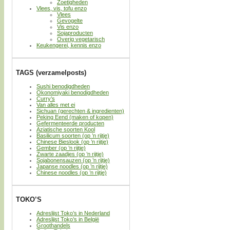
Zoetigheden
Vlees, vis, tofu enzo
Vlees
Gevogelte
Vis enzo
Sojaproducten
Overig vegetarisch
Keukengerei, kennis enzo
TAGS (verzamelposts)
Sushi benodigdheden
Okonomiyaki benodigdheden
Curry’s
Van alles met ei
Sichuan (gerechten & ingredienten)
Peking Eend (maken of kopen)
Gefermenteerde producten
Aziatische soorten Kool
Basilicum soorten (op ’n rijtje)
Chinese Bieslook (op ’n rijtje)
Gember (op ’n rijtje)
Zwarte zaadjes (op ’n rijtje)
Sojabonensauzen (op ’n rijtje)
Japanse noodles (op ’n rijtje)
Chinese noodles (op ’n rijtje)
TOKO’S
Adreslijst Toko’s in Nederland
Adreslijst Toko’s in België
Groothandels