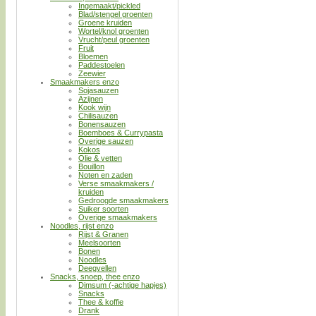
Ingemaakt/pickled
Blad/stengel groenten
Groene kruiden
Wortel/knol groenten
Vrucht/peul groenten
Fruit
Bloemen
Paddestoelen
Zeewier
Smaakmakers enzo
Sojasauzen
Azijnen
Kook wijn
Chilisauzen
Bonensauzen
Boemboes & Currypasta
Overige sauzen
Kokos
Olie & vetten
Bouillon
Noten en zaden
Verse smaakmakers /
kruiden
Gedroogde smaakmakers
Suiker soorten
Overige smaakmakers
Noodles, rijst enzo
Rijst & Granen
Meelsoorten
Bonen
Noodles
Deegvellen
Snacks, snoep, thee enzo
Dimsum (-achtige hapjes)
Snacks
Thee & koffie
Drank