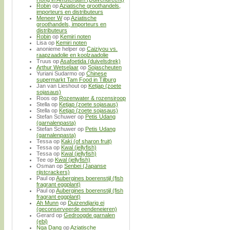
Robin
op
Aziatische groothandels,
importeurs en distributeurs
Meneer W
op
Aziatische
groothandels, importeurs en
distributeurs
Robin
op
Kemiri noten
Lisa
op
Kemiri noten
anonieme helper
op
Caiziyou vs.
raapzaadolie en koolzaadolie
Truus
op
Asafoetida (duivelsdrek)
Arthur Wetselaar
op
Sojascheuten
Yuriani Sudarmo
op
Chinese
supermarkt Tam Food in Tilburg
Jan van Lieshout
op
Ketjap (zoete
sojasaus)
Roos
op
Rozenwater & rozensiroop
Stella
op
Ketjap (zoete sojasaus)
Stella
op
Ketjap (zoete sojasaus)
Stefan Schuwer
op
Petis Udang
(garnalenpasta)
Stefan Schuwer
op
Petis Udang
(garnalenpasta)
Tessa
op
Kaki (of sharon fruit)
Tessa
op
Kwal (jellyfish)
Tessa
op
Kwal (jellyfish)
Tee
op
Kwal (jellyfish)
Osman
op
Senbei (Japanse
rijstcrackers)
Paul
op
Aubergines boerenstijl (fish
fragrant eggplant)
Paul
op
Aubergines boerenstijl (fish
fragrant eggplant)
Ah Munn
op
Duizendjarig ei
(geconserveerde eendeneieren)
Gerard
op
Gedroogde garnalen
(ebi)
Nga Dang
op
Aziatische