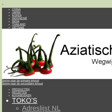
↓
CHINA
JAPAN
KOREA
INDONESIË
INDIA
THAILAND
VIETNAM
Spring naar de primaire inhoud
Spring naar de secundaire inhoud
PRODUCTEN
RECEPTEN
KOOKBOEKEN
TOKO’S
Adreslijst NL