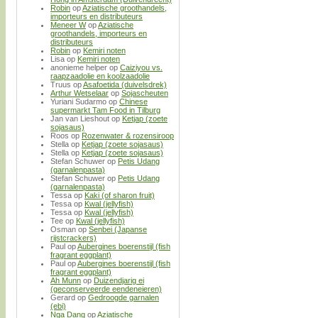
Robin
op
Aziatische groothandels,
importeurs en distributeurs
Meneer W
op
Aziatische
groothandels, importeurs en
distributeurs
Robin
op
Kemiri noten
Lisa
op
Kemiri noten
anonieme helper
op
Caiziyou vs.
raapzaadolie en koolzaadolie
Truus
op
Asafoetida (duivelsdrek)
Arthur Wetselaar
op
Sojascheuten
Yuriani Sudarmo
op
Chinese
supermarkt Tam Food in Tilburg
Jan van Lieshout
op
Ketjap (zoete
sojasaus)
Roos
op
Rozenwater & rozensiroop
Stella
op
Ketjap (zoete sojasaus)
Stella
op
Ketjap (zoete sojasaus)
Stefan Schuwer
op
Petis Udang
(garnalenpasta)
Stefan Schuwer
op
Petis Udang
(garnalenpasta)
Tessa
op
Kaki (of sharon fruit)
Tessa
op
Kwal (jellyfish)
Tessa
op
Kwal (jellyfish)
Tee
op
Kwal (jellyfish)
Osman
op
Senbei (Japanse
rijstcrackers)
Paul
op
Aubergines boerenstijl (fish
fragrant eggplant)
Paul
op
Aubergines boerenstijl (fish
fragrant eggplant)
Ah Munn
op
Duizendjarig ei
(geconserveerde eendeneieren)
Gerard
op
Gedroogde garnalen
(ebi)
Nga Dang
op
Aziatische