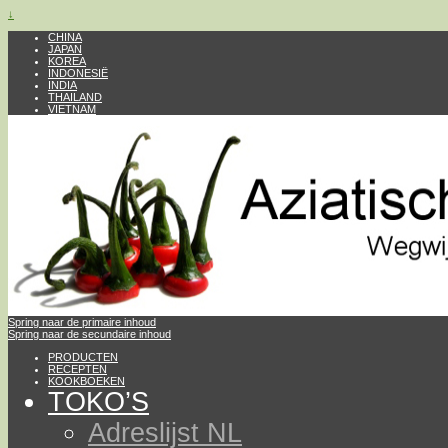
↓
CHINA
JAPAN
KOREA
INDONESIË
INDIA
THAILAND
VIETNAM
Spring naar de primaire inhoud
Spring naar de secundaire inhoud
PRODUCTEN
RECEPTEN
KOOKBOEKEN
TOKO’S
Adreslijst NL