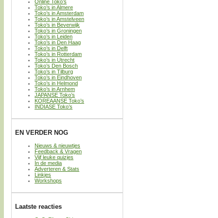
Online Toko’s
Toko’s in Almere
Toko’s in Amsterdam
Toko’s in Amstelveen
Toko’s in Beverwijk
Toko’s in Groningen
Toko’s in Leiden
Toko’s in Den Haag
Toko’s in Delft
Toko’s in Rotterdam
Toko’s in Utrecht
Toko’s Den Bosch
Toko’s in Tilburg
Toko’s in Eindhoven
Toko’s in Helmond
Toko’s in Arnhem
JAPANSE Toko’s
KOREAANSE Toko’s
INDIASE Toko’s
EN VERDER NOG
Nieuws & nieuwtjes
Feedback & Vragen
Vijf leuke quizjes
In de media
Adverteren & Stats
Linkjes
Workshops
Laatste reacties