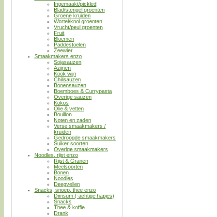
Ingemaakt/pickled
Blad/stengel groenten
Groene kruiden
Wortel/knol groenten
Vrucht/peul groenten
Fruit
Bloemen
Paddestoelen
Zeewier
Smaakmakers enzo
Sojasauzen
Azijnen
Kook wijn
Chilisauzen
Bonensauzen
Boemboes & Currypasta
Overige sauzen
Kokos
Olie & vetten
Bouillon
Noten en zaden
Verse smaakmakers /
kruiden
Gedroogde smaakmakers
Suiker soorten
Overige smaakmakers
Noodles, rijst enzo
Rijst & Granen
Meelsoorten
Bonen
Noodles
Deegvellen
Snacks, snoep, thee enzo
Dimsum (-achtige hapjes)
Snacks
Thee & koffie
Drank