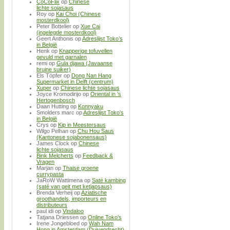
CoCoFlix
op
Chinese
lichte sojasaus
Roy
op
Kai Choi (Chinese
mosterdkool)
Peter Bottelier
op
Xue Cai
(ingelegde mosterdkool)
Geert Anthonis
op
Adreslijst Toko’s
in België
Henk
op
Knapperige tofuvellen
gevuld met garnalen
remi
op
Gula djawa (Javaanse
bruine suiker)
Els Töpfer
op
Dong Nan Hang
Supermarket in Delft (centrum)
Xuper
op
Chinese lichte sojasaus
Joyce Kromodirijo
op
Oriental in ’s
Hertogenbosch
Daan Hutting
op
Konnyaku
Smolders marc
op
Adreslijst Toko’s
in België
Crys
op
Kip in Meestersaus
Wilgo Pelhan
op
Chu Hou Saus
(Kantonese sojabonensaus)
James Clock
op
Chinese
lichte sojasaus
Bink Melcherts
op
Feedback &
Vragen
Marjan
op
Thaise groene
currypasta
JaRoW Wattimena
op
Saté kambing
(saté van geit met ketjapsaus)
Brenda Verheij
op
Aziatische
groothandels, importeurs en
distributeurs
paul idi
op
Vindaloo
Tatjana Driessen
op
Online Toko’s
Irene Jongebloed
op
Wah Nam
Hong in Amsterdam (Duivendrecht)