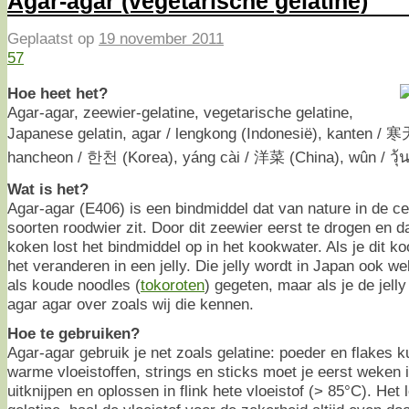
Agar-agar (vegetarische gelatine)
Geplaatst op
19 november 2011
57
Hoe heet het?
Agar-agar, zeewier-gelatine, vegetarische gelatine,
Japanese gelatin, agar / lengkong (Indonesië), kanten 
hancheon / 한천 (Korea), yáng cài / 洋菜 (China), wûn / วุ้น
Wat is het?
Agar-agar (E406) is een bindmiddel dat van nature in de 
soorten roodwier zit. Door dit zeewier eerst te drogen en d
koken lost het bindmiddel op in het kookwater. Als je dit ko
het veranderen in een jelly. Die jelly wordt in Japan ook wel
als koude noodles (
tokoroten
) gegeten, maar als je de jell
agar agar over zoals wij die kennen.
Hoe te gebruiken?
Agar-agar gebruik je net zoals gelatine: poeder en flakes ku
warme vloeistoffen, strings en sticks moet je eerst weken 
uitknijpen en oplossen in flink hete vloeistof (> 85°C). Het 