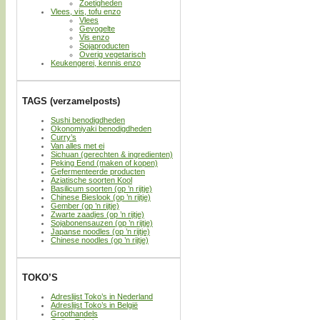
Zoetigheden
Vlees, vis, tofu enzo
Vlees
Gevogelte
Vis enzo
Sojaproducten
Overig vegetarisch
Keukengerei, kennis enzo
TAGS (verzamelposts)
Sushi benodigdheden
Okonomiyaki benodigdheden
Curry’s
Van alles met ei
Sichuan (gerechten & ingredienten)
Peking Eend (maken of kopen)
Gefermenteerde producten
Aziatische soorten Kool
Basilicum soorten (op ’n rijtje)
Chinese Bieslook (op ’n rijtje)
Gember (op ’n rijtje)
Zwarte zaadjes (op ’n rijtje)
Sojabonensauzen (op ’n rijtje)
Japanse noodles (op ’n rijtje)
Chinese noodles (op ’n rijtje)
TOKO’S
Adreslijst Toko’s in Nederland
Adreslijst Toko’s in België
Groothandels