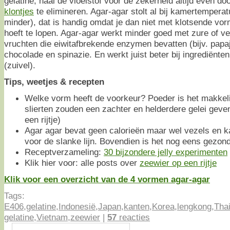
gelatine, haal de vloeistof voor de zekerheid altijd even do
klontjes
te elimineren. Agar-agar stolt al bij kamertemperat
minder), dat is handig omdat je dan niet met klotsende vor
hoeft te lopen. Agar-agar werkt minder goed met zure of vet
vruchten die eiwitafbrekende enzymen bevatten (bijv. papaja
chocolade en spinazie. En werkt juist beter bij ingrediënte
(zuivel).
Tips, weetjes & recepten
Welke vorm heeft de voorkeur? Poeder is het makkeli
slierten zouden een zachter en helderdere gelei geve
een rijtje)
Agar agar bevat geen calorieën maar wel vezels en ka
voor de slanke lijn. Bovendien is het nog eens gezon
Receptverzameling:
30 bijzondere jelly experimenten
Klik hier voor: alle posts over
zeewier op een rijtje
Klik voor een overzicht van de 4 vormen agar-agar
Tags:
E406
,
gelatine
,
Indonesië
,
Japan
,
kanten
,
Korea
,
lengkong
,
Tha
gelatine
,
Vietnam
,
zeewier
|
57
reacties