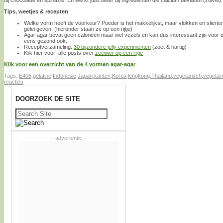
Tips, weetjes & recepten
Welke vorm heeft de voorkeur? Poeder is het makkelijkst, maar vlokken en sliert
gelei geven. (hieronder staan ze op een rijtje)
Agar agar bevat geen calorieën maar wel vezels en kan dus interessant zijn voor de
eens gezond ook.
Receptverzameling:
30 bijzondere jelly experimenten
(zoet & hartig)
Klik hier voor: alle posts over
zeewier op een rijtje
Klik voor een overzicht van de 4 vormen agar-agar
Tags:
E406
,
gelatine
,
Indonesië
,
Japan
,
kanten
,
Korea
,
lengkong
,
Thailand
,
vegetarisch
,
vegetari
reacties
DOORZOEK DE SITE
Zoeken
naar:
- advertentie -