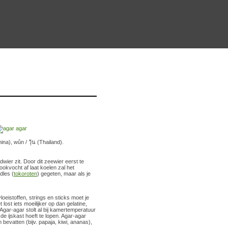
), wûn / วุ้น (Thailand).
ier zit. Door dit zeewier eerst te
ookvocht af laat koelen zal het
dles (
tokoroten
) gegeten, maar als je
oeistoffen, strings en sticks moet je
lost iets moeilijker op dan gelatine,
 Agar-agar stolt al bij kamertemperatuur
de ijskast hoeft te lopen. Agar-agar
bevatten (bijv. papaja, kiwi, ananas),