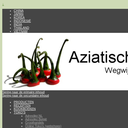
↓
CHINA
JAPAN
KOREA
INDONESIË
INDIA
THAILAND
VIETNAM
Spring naar de primaire inhoud
Spring naar de secundaire inhoud
PRODUCTEN
RECEPTEN
KOOKBOEKEN
TOKO’S
Adreslijst NL
Adreslijst België
Groothandels
Online Toko’s (webshops)