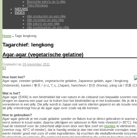
Bezochte toko’s op ’n rijtje
Toko Reviews
NIEUWS
INDEX
Alle producten op een rijtje
Alle recepten op een rijtje
Alle toko’s op een rijtje
Alle kookboeken op een rijtje
Home
→Tags
lengkong
Tagarchief:
lengkong
Agar-agar (vegetarische gelatine)
Geplaatst op
19 november 2011
57
Hoe heet het?
Agar-agar, zeewier-gelatine, vegetarische gelatine, Japanese gelatin, agar / lengkong
(Indonesië), kanten / 寒天 / かんてん (Japan), hancheon / 한천 (Korea), yáng cài / 洋菜 (China
Wat is het?
Agar-agar (E406) is een bindmiddel dat van nature in de celwand van bepaalde soorten roodw
drogen en daarna een paar uur te koken lost het bindmiddel op in het kookwater. Als je dit k
veranderen in een jelly. Die jelly wordt in Japan ook wel in slierten geperst en als koude noo
de jelly vriesdroogt hou je de agar agar over zoals wij die kennen.
Hoe te gebruiken?
Agar-agar gebruik je net zoals gelatine: poeder en flakes kun je direct gebruiken in warme vl
eerst weken in koud water, daarna uitknijpen en oplossen in flink hete vloeistof (> 85°C). Het 
haal de vloeistof voor de zekerheid altijd even door een fijne zeef om
klontjes
te elimineren.
(sterker nog, 40°C of minder), dat is handig omdat je dan niet met klotsende vormpjes naar 
werkt minder goed met zure of vette ingrediënten, bij vruchten die eiwitafbrekende enzymen 
bij chocolade en spinazie. En werkt juist beter bij ingrediënten die calcium bevatten (zuivel).