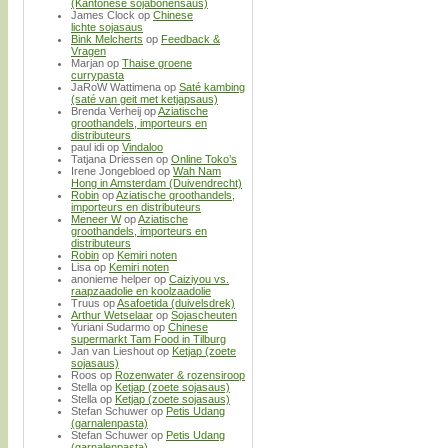
(Kantonese sojabonensaus)
James Clock
op
Chinese
lichte sojasaus
Bink Melcherts
op
Feedback &
Vragen
Marjan
op
Thaise groene
currypasta
JaRoW Wattimena
op
Saté kambing
(saté van geit met ketjapsaus)
Brenda Verheij
op
Aziatische
groothandels, importeurs en
distributeurs
paul idi
op
Vindaloo
Tatjana Driessen
op
Online Toko’s
Irene Jongebloed
op
Wah Nam
Hong in Amsterdam (Duivendrecht)
Robin
op
Aziatische groothandels,
importeurs en distributeurs
Meneer W
op
Aziatische
groothandels, importeurs en
distributeurs
Robin
op
Kemiri noten
Lisa
op
Kemiri noten
anonieme helper
op
Caiziyou vs.
raapzaadolie en koolzaadolie
Truus
op
Asafoetida (duivelsdrek)
Arthur Wetselaar
op
Sojascheuten
Yuriani Sudarmo
op
Chinese
supermarkt Tam Food in Tilburg
Jan van Lieshout
op
Ketjap (zoete
sojasaus)
Roos
op
Rozenwater & rozensiroop
Stella
op
Ketjap (zoete sojasaus)
Stella
op
Ketjap (zoete sojasaus)
Stefan Schuwer
op
Petis Udang
(garnalenpasta)
Stefan Schuwer
op
Petis Udang
(garnalenpasta)