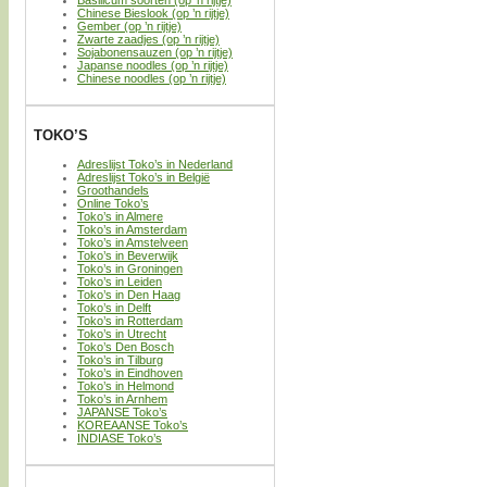
Chinese Bieslook (op ’n rijtje)
Gember (op ’n rijtje)
Zwarte zaadjes (op ’n rijtje)
Sojabonensauzen (op ’n rijtje)
Japanse noodles (op ’n rijtje)
Chinese noodles (op ’n rijtje)
TOKO’S
Adreslijst Toko’s in Nederland
Adreslijst Toko’s in België
Groothandels
Online Toko’s
Toko’s in Almere
Toko’s in Amsterdam
Toko’s in Amstelveen
Toko’s in Beverwijk
Toko’s in Groningen
Toko’s in Leiden
Toko’s in Den Haag
Toko’s in Delft
Toko’s in Rotterdam
Toko’s in Utrecht
Toko’s Den Bosch
Toko’s in Tilburg
Toko’s in Eindhoven
Toko’s in Helmond
Toko’s in Arnhem
JAPANSE Toko’s
KOREAANSE Toko’s
INDIASE Toko’s