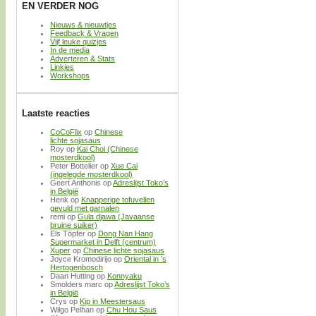
EN VERDER NOG
Nieuws & nieuwtjes
Feedback & Vragen
Vijf leuke quizjes
In de media
Adverteren & Stats
Linkjes
Workshops
Laatste reacties
CoCoFlix
op
Chinese
lichte sojasaus
Roy
op
Kai Choi (Chinese
mosterdkool)
Peter Bottelier
op
Xue Cai
(ingelegde mosterdkool)
Geert Anthonis
op
Adreslijst Toko’s
in België
Henk
op
Knapperige tofuvellen
gevuld met garnalen
remi
op
Gula djawa (Javaanse
bruine suiker)
Els Töpfer
op
Dong Nan Hang
Supermarket in Delft (centrum)
Xuper
op
Chinese lichte sojasaus
Joyce Kromodirijo
op
Oriental in ’s
Hertogenbosch
Daan Hutting
op
Konnyaku
Smolders marc
op
Adreslijst Toko’s
in België
Crys
op
Kip in Meestersaus
Wilgo Pelhan
op
Chu Hou Saus