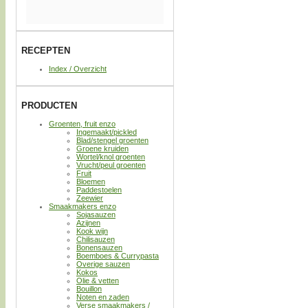
RECEPTEN
Index / Overzicht
PRODUCTEN
Groenten, fruit enzo
Ingemaakt/pickled
Blad/stengel groenten
Groene kruiden
Wortel/knol groenten
Vrucht/peul groenten
Fruit
Bloemen
Paddestoelen
Zeewier
Smaakmakers enzo
Sojasauzen
Azijnen
Kook wijn
Chilisauzen
Bonensauzen
Boemboes & Currypasta
Overige sauzen
Kokos
Olie & vetten
Bouillon
Noten en zaden
Verse smaakmakers /