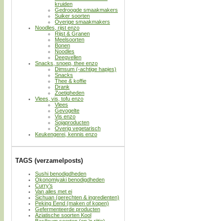
kruiden
Gedroogde smaakmakers
Suiker soorten
Overige smaakmakers
Noodles, rijst enzo
Rijst & Granen
Meelsoorten
Bonen
Noodles
Deegvellen
Snacks, snoep, thee enzo
Dimsum (-achtige hapjes)
Snacks
Thee & koffie
Drank
Zoetigheden
Vlees, vis, tofu enzo
Vlees
Gevogelte
Vis enzo
Sojaproducten
Overig vegetarisch
Keukengerei, kennis enzo
TAGS (verzamelposts)
Sushi benodigdheden
Okonomiyaki benodigdheden
Curry’s
Van alles met ei
Sichuan (gerechten & ingredienten)
Peking Eend (maken of kopen)
Gefermenteerde producten
Aziatische soorten Kool
Basilicum soorten (op ’n rijtje)