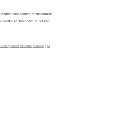
en zouden een zachter en helderdere
 slanke lijn. Bovendien is het nog
sche gelatine
,
Vietnam
,
zeewier
|
57