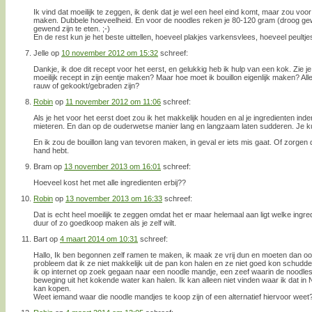
Ik vind dat moeilijk te zeggen, ik denk dat je wel een heel eind komt, maar zou voo
maken. Dubbele hoeveelheid. En voor de noodles reken je 80-120 gram (droog gewic
gewend zijn te eten. ;-)
En de rest kun je het beste uittellen, hoeveel plakjes varkensvlees, hoeveel peultje
Jelle
op
10 november 2012 om 15:32
schreef:
Dankje, ik doe dit recept voor het eerst, en gelukkig heb ik hulp van een kok. Zie je 
moeilijk recept in zijn eentje maken? Maar hoe moet ik bouillon eigenlijk maken? All
rauw of gekookt/gebraden zijn?
Robin
op
11 november 2012 om 11:06
schreef:
Als je het voor het eerst doet zou ik het makkelijk houden en al je ingredienten in
mieteren. En dan op de ouderwetse manier lang en langzaam laten sudderen. Je k
En ik zou de bouillon lang van tevoren maken, in geval er iets mis gaat. Of zorgen d
hand hebt.
Bram
op
13 november 2013 om 16:01
schreef:
Hoeveel kost het met alle ingredienten erbij??
Robin
op
13 november 2013 om 16:33
schreef:
Dat is echt heel moeilijk te zeggen omdat het er maar helemaal aan ligt welke ingred
duur of zo goedkoop maken als je zelf wilt.
Bart
op
4 maart 2014 om 10:31
schreef:
Hallo, Ik ben begonnen zelf ramen te maken, ik maak ze vrij dun en moeten dan o
probleem dat ik ze niet makkelijk uit de pan kon halen en ze niet goed kon schud
ik op internet op zoek gegaan naar een noodle mandje, een zeef waarin de noodle
beweging uit het kokende water kan halen. Ik kan alleen niet vinden waar ik dat in
kan kopen.
Weet iemand waar die noodle mandjes te koop zijn of een alternatief hiervoor weet