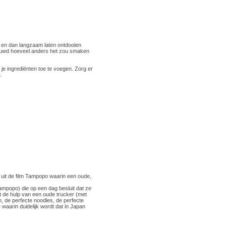
en en dan langzaam laten ontdooien
nieuwd hoeveel anders het zou smaken
 je ingrediënten toe te voegen. Zorg er
.
 uit de film Tampopo waarin een oude,
ampopo) die op een dag besluit dat ze
t de hulp van een oude trucker (met
n, de perfecte noodles, de perfecte
waarin duidelijk wordt dat in Japan