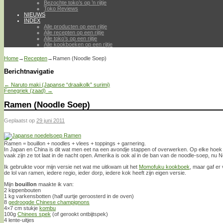
Bezochte toko’s op ’n rijtje
Toko Reviews
NIEUWS
INDEX
Alle producten op een rijtje
Alle recepten op een rijtje
Alle toko’s op een rijtje
Alle kookboeken op een rijtje
Home
→
Recepten
→
Ramen (Noodle Soep)
Berichtnavigatie
←
Naruto maki (Japanse “draaikolk” surimi)
Fenegriek (zaad)
→
Ramen (Noodle Soep)
Geplaatst op
29 juni 2011
Ramen = bouillon + noodles + vlees + toppings + garnering.
In Japan en China is dit wat men eet na een avondje stappen of overwerken. Op elke hoek 
vaak zijn ze tot laat in de nacht open. Amerika is ook al in de ban van de noodle-soep, nu 
Ik gebruikte voor mijn versie net wat me uitkwam uit het
Momofuku kookboek
, maar gaf er 
de lol van ramen, iedere regio, ieder dorp, iedere kok heeft zijn eigen versie.
Mijn
bouillon
maakte ik van:
2 kippenbouten
1 kg varkensbotten (half uurtje geroosterd in de oven)
8
gedroogde Chinese champignons
4×7 cm stukje
kombu
100g
Chinees spek
(of gerookt ontbijtspek)
4 lente-uitjes