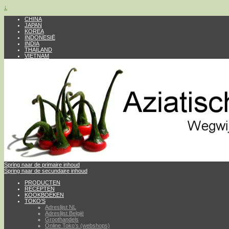
↓
CHINA
JAPAN
KOREA
INDONESIË
INDIA
THAILAND
VIETNAM
Spring naar de primaire inhoud
Spring naar de secundaire inhoud
PRODUCTEN
RECEPTEN
KOOKBOEKEN
TOKO’S
Adreslijst NL
Adreslijst België
Groothandels
Online Toko’s (webshops)