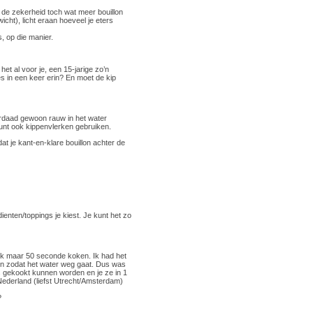
r de zekerheid toch wat meer bouillon
ht), licht eraan hoeveel je eters
s, op die manier.
het al voor je, een 15-jarige zo’n
es in een keer erin? En moet de kip
derdaad gewoon rauw in het water
unt ook kippenvlerken gebruiken.
at je kant-en-klare bouillon achter de
ienten/toppings je kiest. Je kunt het zo
ok maar 50 seconde koken. Ik had het
den zodat het water weg gaat. Dus was
s gekookt kunnen worden en je ze in 1
 Nederland (liefst Utrecht/Amsterdam)
?