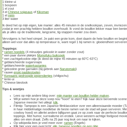
1 kleine ui
1 bospeen
1 el zout
3 el
Chinese sojasaus
of
Kikoman
1 el
mirin
3 liter water
Ik deed het op mijn eigen, luie manier: alles 45 minuten in de snelkookpan, zeven, invriez
zodat je een prachtig heldere bouillon overhoudt. Ik vond de bouillon lekker maar ben be
als je alles op de traditionele, langzame, tig-stappen manier zou doen.
Vervolgens is het heel simpel. Je pakt een grote kom, doet daarin de hete bouillon en begint
alleen wel voor dat alles op temperatuur is, want regel 1 bij ramen is: gloeiendheet serveren
Toppings
:
*
ramen noedels
(4 minuutjes gekookt in water zonder zout)
* een paar dunne plakjes
Momofuku buikspek
* een zachtgekookte eitje (ik deed de mijne 45 minuten op 60°C-63°C)
* geblancheerde sugarsnaps
* geblancheerde
waterkastanjes
* gekookte grote garnalen (bij gebrek aan
Narutomaki
)
* rauwe
enoki paddestoelen
*
Koreaans gedroogde pepersliertjes
(shilgochu)
* lente-ui
* Chinese bieslook
Tips & weetjes
Lees op mijn andere blog over:
mijn manier van bouillon helder maken
.
Wil je weten hoe je deze soep nou “hoort” te eten? Kijk naar deze beroemde scene
Japanse meester het uitlegt:
klik
.
Filmtip: Tampopo is een Japanse filmklassieker over een alleenstaande moeder (T
in haar middelmatige noodlebar de beste ramen van de stad wil gaan serveren. Me
cowboy hoed) en allerlei andere bijfiguren gaat ze op zoek naar de perfecte bouillo
toppings. Met humor, surrealisme en erotiek. Lieve western-achtige feelgood movie 
alles om eten draait. Zelfs na 25 jaar nog leuk om naar te kijken.
Op wikipedia lees je veel meer over:
ramen
(Engels)
Klik hier voor een overzicht:
alle Japanse noodles op een rijtje