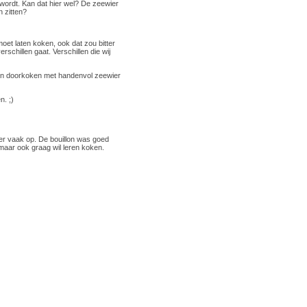
 wordt. Kan dat hier wel? De zeewier
n zitten?
moet laten koken, ook dat zou bitter
chillen gaat. Verschillen die wij
ien doorkoken met handenvol zeewier
n. ;)
 er vaak op. De bouillon was goed
 maar ook graag wil leren koken.