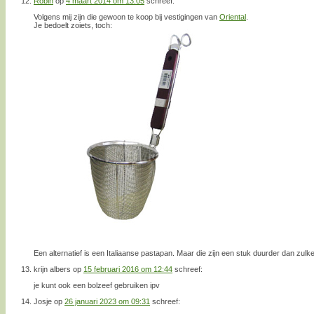
Robin
op
4 maart 2014 om 13:05
schreef:
Volgens mij zijn die gewoon te koop bij vestigingen van
Oriental
.
Je bedoelt zoiets, toch:
Een alternatief is een Italiaanse pastapan. Maar die zijn een stuk duurder dan zulk
krijn albers
op
15 februari 2016 om 12:44
schreef:
je kunt ook een bolzeef gebruiken ipv
Josje
op
26 januari 2023 om 09:31
schreef: