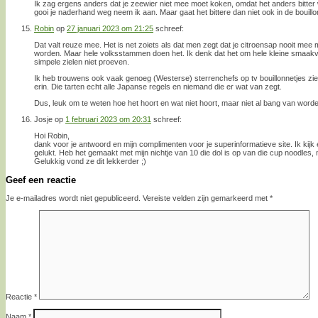
Ik zag ergens anders dat je zeewier niet mee moet koken, omdat het anders bitter
gooi je naderhand weg neem ik aan. Maar gaat het bittere dan niet ook in de bouillo
Robin
op
27 januari 2023 om 21:25
schreef:
Dat valt reuze mee. Het is net zoiets als dat men zegt dat je citroensap nooit mee 
worden. Maar hele volksstammen doen het. Ik denk dat het om hele kleine smaakvers
simpele zielen niet proeven.
Ik heb trouwens ook vaak genoeg (Westerse) sterrenchefs op tv bouillonnetjes z
erin. Die tarten echt alle Japanse regels en niemand die er wat van zegt.
Dus, leuk om te weten hoe het hoort en wat niet hoort, maar niet al bang van worde
Josje
op
1 februari 2023 om 20:31
schreef:
Hoi Robin,
dank voor je antwoord en mijn complimenten voor je superinformatieve site. Ik kijk
gelukt. Heb het gemaakt met mijn nichtje van 10 die dol is op van die cup noodles,
Gelukkig vond ze dit lekkerder ;)
Geef een reactie
Je e-mailadres wordt niet gepubliceerd.
Vereiste velden zijn gemarkeerd met
*
Reactie
*
Naam
*