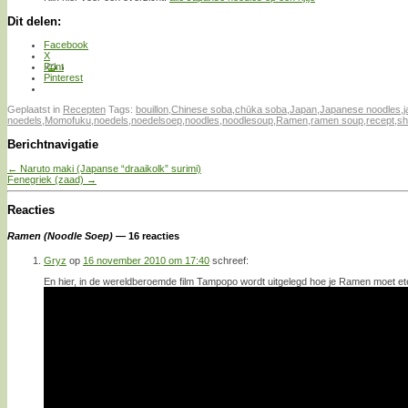
Dit delen:
Facebook
X
Print
Pinterest
Geplaatst in
Recepten
Tags:
bouillon
,
Chinese soba
,
chūka soba
,
Japan
,
Japanese noodles
,
noedels
,
Momofuku
,
noedels
,
noedelsoep
,
noodles
,
noodlesoup
,
Ramen
,
ramen soup
,
recept
,
sh
Berichtnavigatie
←
Naruto maki (Japanse “draaikolk” surimi)
Fenegriek (zaad)
→
Reacties
Ramen (Noodle Soep)
— 16 reacties
Gryz
op
16 november 2010 om 17:40
schreef:
En hier, in de wereldberoemde film Tampopo wordt uitgelegd hoe je Ramen moet et