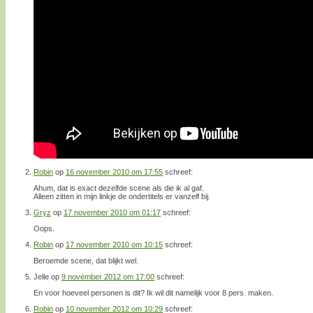
Robin
op
16 november 2010 om 17:55
schreef:
Ahum, dat is exact dezelfde scene als die ik al gaf.
Alleen zitten in mijn linkje de ondertitels er vanzelf bij.
Gryz
op
17 november 2010 om 01:17
schreef:
Oops.
Robin
op
17 november 2010 om 10:15
schreef:
Beroemde scene, dat blijkt wel.
Jelle
op
9 november 2012 om 17:00
schreef:
En voor hoeveel personen is dit? Ik wil dit namelijk voor 8 pers. maken.
Robin
op
10 november 2012 om 10:29
schreef: