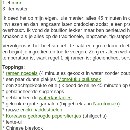
1 el
mirin
3 liter water
Ik deed het op mijn eigen, luie manier: alles 45 minuten in
invriezen en dan langzaam laten ontdooien zodat je een pra
overhoudt. Ik vond de bouillon lekker maar ben benieuwd 
smaken als je alles op de traditionele, langzame, tig-stap
Vervolgens is het heel simpel. Je pakt een grote kom, doet 
en begint je ingrediënten toe te voegen. Zorg er alleen wel 
temperatuur is, want regel 1 bij ramen is: gloeiendheet ser
Toppings
:
*
ramen noedels
(4 minuutjes gekookt in water zonder zout
* een paar dunne plakjes
Momofuku buikspek
* een zachtgekookte eitje (ik deed de mijne 45 minuten op
* geblancheerde sugarsnaps
* geblancheerde
waterkastanjes
* gekookte grote garnalen (bij gebrek aan
Narutomaki
)
* rauwe
enoki paddestoelen
*
Koreaans gedroogde pepersliertjes
(shilgochu)
* lente-ui
* Chinese bieslook