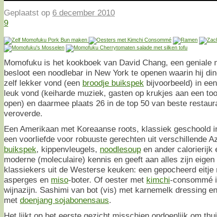
Geplaatst op
6 december 2010
9
Momofuku is het kookboek van David Chang, een geniale m
besloot een noodlebar in New York te openen waarin hij din
zelf lekker vond (een
broodje buikspek
bijvoorbeeld) in een
leuk vond (keiharde muziek, gasten op krukjes aan een toog
open) en daarmee plaats 26 in de top 50 van beste restaur
veroverde.
Een Amerikaan met Koreaanse roots, klassiek geschoold i
een voorliefde voor robuuste gerechten uit verschillende A
buikspek
, kippenvleugels,
noodlesoup
en ander calorierijk 
moderne (moleculaire) kennis en geeft aan alles zijn eigen
klassiekers uit de Westerse keuken: een gepocheerd eitje
asperges en
miso
-boter. Of oester met
kimchi
-consommé in
wijnazijn. Sashimi van bot (vis) met karnemelk dressing e
met
doenjang sojabonensaus
.
Het lijkt op het eerste gezicht misschien ondoenlijk om th