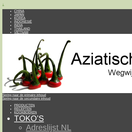
↓
CHINA
JAPAN
KOREA
INDONESIË
INDIA
THAILAND
VIETNAM
Spring naar de primaire inhoud
Spring naar de secundaire inhoud
PRODUCTEN
RECEPTEN
KOOKBOEKEN
TOKO’S
Adreslijst NL