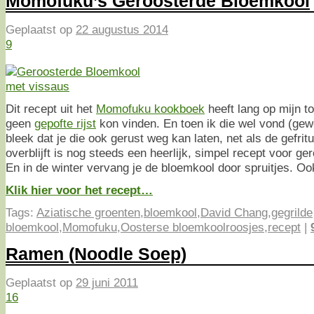
Momofuku’s Geroosterde Bloemkool
Geplaatst op
22 augustus 2014
9
Dit recept uit het
Momofuku kookboek
heeft lang op mijn to
geen
gepofte rijst
kon vinden. En toen ik die wel vond (gew
bleek dat je die ook gerust weg kan laten, net als de gefrit
overblijft is nog steeds een heerlijk, simpel recept voor g
En in de winter vervang je de bloemkool door spruitjes. Oo
Klik hier voor het recept…
Tags:
Aziatische groenten
,
bloemkool
,
David Chang
,
gegrilde
bloemkool
,
Momofuku
,
Oosterse bloemkoolroosjes
,
recept
|
Ramen (Noodle Soep)
Geplaatst op
29 juni 2011
16