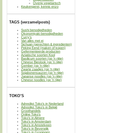
Overig vegetarisch
Keukengerei, kennis enzo
TAGS (verzamelposts)
Sushi benodigdheden
Okonomiyaki benodigdheden
Curry’s
Van alles met ei
Sichuan (gerechten & ingredienten)
Peking Eend (maken of kopen)
Gefermenteerde producten
Aziatische soorten Kool
Basilicum soorten (op ’n rijtje)
Chinese Bieslook (op ’n rijtje)
Gember (op ’n rijtje)
Zwarte zaadjes (op ’n rijtje)
Sojabonensauzen (op ’n rijtje)
Japanse noodles (op ’n rijtje)
Chinese noodles (op ’n rijtje)
TOKO’S
Adreslijst Toko’s in Nederland
Adreslijst Toko’s in België
Groothandels
Online Toko’s
Toko’s in Almere
Toko’s in Amsterdam
Toko’s in Amstelveen
Toko’s in Beverwijk
Toko’s in Groningen