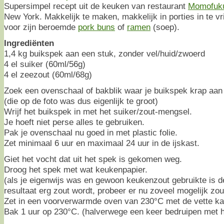
Supersimpel recept uit de keuken van restaurant
Momofuk
New York. Makkelijk te maken, makkelijk in porties in te v
voor zijn beroemde
pork buns
of
ramen
(soep).
Ingrediënten
1,4 kg buikspek aan een stuk, zonder vel/huid/zwoerd
4 el suiker (60ml/56g)
4 el zeezout (60ml/68g)
Zoek een ovenschaal of bakblik waar je buikspek krap aan 
(die op de foto was dus eigenlijk te groot)
Wrijf het buikspek in met het suiker/zout-mengsel.
Je hoeft niet perse alles te gebruiken.
Pak je ovenschaal nu goed in met plastic folie.
Zet minimaal 6 uur en maximaal 24 uur in de ijskast.
Giet het vocht dat uit het spek is gekomen weg.
Droog het spek met wat keukenpapier.
(als je eigenwijs was en gewoon keukenzout gebruikte is d
resultaat erg zout wordt, probeer er nu zoveel mogelijk zou
Zet in een voorverwarmde oven van 230°C met de vette ka
Bak 1 uur op 230°C. (halverwege een keer bedruipen met h