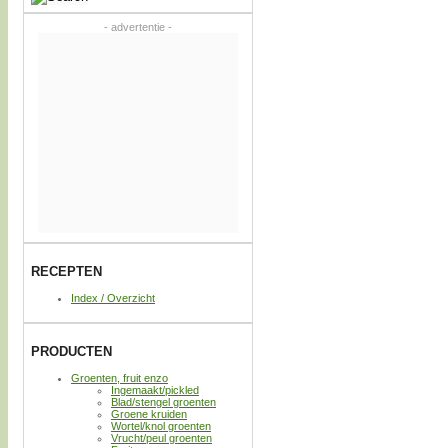
- advertentie -
RECEPTEN
Index / Overzicht
PRODUCTEN
Groenten, fruit enzo
Ingemaakt/pickled
Blad/stengel groenten
Groene kruiden
Wortel/knol groenten
Vrucht/peul groenten