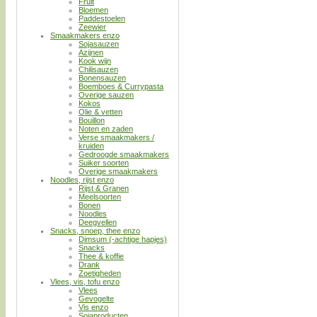
Fruit
Bloemen
Paddestoelen
Zeewier
Smaakmakers enzo
Sojasauzen
Azijnen
Kook wijn
Chilisauzen
Bonensauzen
Boemboes & Currypasta
Overige sauzen
Kokos
Olie & vetten
Bouillon
Noten en zaden
Verse smaakmakers /
kruiden
Gedroogde smaakmakers
Suiker soorten
Overige smaakmakers
Noodles, rijst enzo
Rijst & Granen
Meelsoorten
Bonen
Noodles
Deegvellen
Snacks, snoep, thee enzo
Dimsum (-achtige hapjes)
Snacks
Thee & koffie
Drank
Zoetigheden
Vlees, vis, tofu enzo
Vlees
Gevogelte
Vis enzo
Sojaproducten