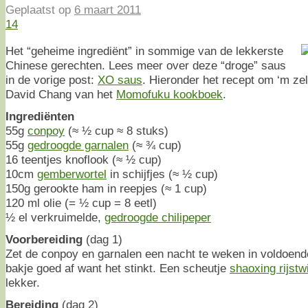
Geplaatst op
6 maart 2011
14
Het “geheime ingrediënt” in sommige van de lekkerste
Chinese gerechten. Lees meer over deze “droge” saus
in de vorige post:
XO saus
. Hieronder het recept om ‘m ze
David Chang van het
Momofuku kookboek
.
Ingrediënten
55g
conpoy
(≈ ½ cup ≈ 8 stuks)
55g
gedroogde garnalen
(≈ ¾ cup)
16 teentjes knoflook (≈ ½ cup)
10cm
gemberwortel
in schijfjes (≈ ½ cup)
150g gerookte ham in reepjes (≈ 1 cup)
120 ml olie (= ½ cup = 8 eetl)
½ el verkruimelde,
gedroogde chilipeper
Voorbereiding
(dag 1)
Zet de conpoy en garnalen een nacht te weken in voldoend
bakje goed af want het stinkt. Een scheutje
shaoxing rijstw
lekker.
Bereiding
(dag 2)