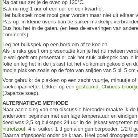
Na dat uur zet je de oven op 120°C.
Bak nu nog 1 uur of een uur en een kwartier.
Het buikspek moet mooi gaar worden maar niet uit elkaar v
Pas op: in kleine ovens kan de suiker makkelijk verbranden.
Dus hou het in de gaten. (en lees de ervaringen van andere
comments)
Leg het buikspek op een bord om af te koelen.
Als je niks geeft om presentatie kun je het nu meteen verd
je wel geeft om presentatie: pak het stuk buikspek dan in in
folie en leg het in de ijskast tot het volkomen gekoeld en du
mooie plakken zoals op de foto van snijden van 5 bij 5 cm
Voor gebruik: de plakken op een zacht vuurtje, minuutje o
koekenpannetje. Lekker op een
gestoomd, Chinees broodj
(Japanse soep).
ALTERNATIEVE METHODE
Naar aanleiding van een discussie hieronder maakte ik de
andersom: beginnen met een lage temperatuur en eindigen
deed was 2,5 kg buikspek 24 uur in de ijskast wegzetten 
nitrietzout
, 4 el suiker, 1 tl gemalen gemberpoeder, 1/2 tl 
Daarna afgespoeld onder de kraan. Heel goed drooggedept