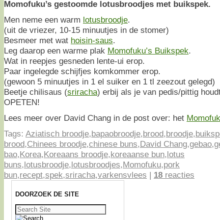
Momofuku’s gestoomde lotusbroodjes met buikspek.
Men neme een warm
lotusbroodje
.
(uit de vriezer, 10-15 minuutjes in de stomer)
Besmeer met wat
hoisin-saus
.
Leg daarop een warme plak
Momofuku’s Buikspek
.
Wat in reepjes gesneden lente-ui erop.
Paar ingelegde schijfjes komkommer erop.
(gewoon 5 minuutjes in 1 el suiker en 1 tl zeezout gelegd)
Beetje chilisaus (
sriracha
) erbij als je van pedis/pittig houd
OPETEN!
Lees meer over David Chang in de post over: het
Momofuk
Tags:
Aziatisch broodje
,
bapaobroodje
,
brood
,
broodje
,
buiks
brood
,
Chinees broodje
,
chinese buns
,
David Chang
,
gebao
,
g
bao
,
Korea
,
Koreaans broodje
,
koreaanse bun
,
lotus
buns
,
lotusbroodje
,
lotusbroodjes
,
Momofuku
,
pork
bun
,
recept
,
spek
,
sriracha
,
varkensvlees
|
18
reacties
DOORZOEK DE SITE
Zoeken
naar: