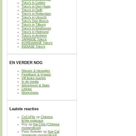
Toko’s in Leiden
Toko’s in Den Haag
Toko’s in Delft
Toko’s in Rotterdam
Toko’s in Utrecht
Toko’s Den Bosch
Toko’s in Tilburg
Toko’s in Eindhoven
Toko’s in Helmond
Toko’s in Arnhem
JAPANSE Toko’s
KOREAANSE Toko’s
INDIASE Toko’s
EN VERDER NOG
Nieuws & nieuwtjes
Feedback & Vragen
Vijf leuke quizjes
In de media
Adverteren & Stats
Linkjes
Workshops
Laatste reacties
CoCoFlix
op
Chinese
lichte sojasaus
Roy
op
Kai Choi (Chinese
mosterdkool)
Peter Bottelier
op
Xue Cai
(ingelegde mosterdkool)