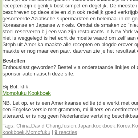
recepten zijn eigenlijk best simpel en degelijk. De meeste 
beschreven op deze site en zijn ook redelijk goed verkrijgb
gesorteerde Aziatische supermarkten en helemaal in de ge
Koreaanse en Japanse winkels. Omdat de smaken zo “nieu
stoel reserveren bij een van zijn restaurants in New York
niet is weggelegd is het echt de moeite waard om zelf aan 
Steph uit Amerika maakte alle recepten en blogde erover 
maakte er nog maar een paar, daarvan zie je het resultaat 
Bestellen
Enthousiast geworden? Bestel via onderstaande linkjes of
sponsor automatisch deze site.
Bij Bol, klik:
Momofuku Kookboek
NB. Let op, er is een Amerikaanse editie (die werkt met o
een Engelse versie met grammen, milliliters en centimeters
uiteraard, er is nog geen Nederlandse vertaling beschikbaa
Tags:
China
,
David Chang
,
fusion
,
Japan
,
kookboek
,
Korea
,
Ko
kookboek
,
Momofuku
|
9
reacties