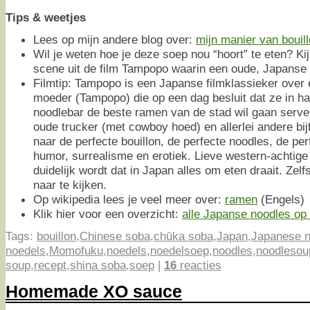
Tips & weetjes
Lees op mijn andere blog over:
mijn manier van bouil
Wil je weten hoe je deze soep nou “hoort” te eten? K
scene uit de film Tampopo waarin een oude, Japanse 
Filmtip: Tampopo is een Japanse filmklassieker over
moeder (Tampopo) die op een dag besluit dat ze in h
noodlebar de beste ramen van de stad wil gaan serve
oude trucker (met cowboy hoed) en allerlei andere bij
naar de perfecte bouillon, de perfecte noodles, de pe
humor, surrealisme en erotiek. Lieve western-achtige
duidelijk wordt dat in Japan alles om eten draait. Zel
naar te kijken.
Op wikipedia lees je veel meer over:
ramen
(Engels)
Klik hier voor een overzicht:
alle Japanse noodles op e
Tags:
bouillon
,
Chinese soba
,
chūka soba
,
Japan
,
Japanese n
noedels
,
Momofuku
,
noedels
,
noedelsoep
,
noodles
,
noodlesou
soup
,
recept
,
shina soba
,
soep
|
16
reacties
Homemade XO sauce