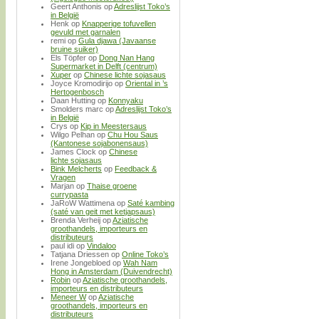
Geert Anthonis
op
Adreslijst Toko’s
in België
Henk
op
Knapperige tofuvellen
gevuld met garnalen
remi
op
Gula djawa (Javaanse
bruine suiker)
Els Töpfer
op
Dong Nan Hang
Supermarket in Delft (centrum)
Xuper
op
Chinese lichte sojasaus
Joyce Kromodirijo
op
Oriental in ’s
Hertogenbosch
Daan Hutting
op
Konnyaku
Smolders marc
op
Adreslijst Toko’s
in België
Crys
op
Kip in Meestersaus
Wilgo Pelhan
op
Chu Hou Saus
(Kantonese sojabonensaus)
James Clock
op
Chinese
lichte sojasaus
Bink Melcherts
op
Feedback &
Vragen
Marjan
op
Thaise groene
currypasta
JaRoW Wattimena
op
Saté kambing
(saté van geit met ketjapsaus)
Brenda Verheij
op
Aziatische
groothandels, importeurs en
distributeurs
paul idi
op
Vindaloo
Tatjana Driessen
op
Online Toko’s
Irene Jongebloed
op
Wah Nam
Hong in Amsterdam (Duivendrecht)
Robin
op
Aziatische groothandels,
importeurs en distributeurs
Meneer W
op
Aziatische
groothandels, importeurs en
distributeurs