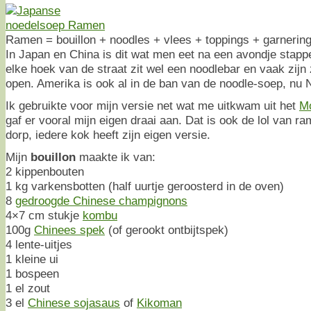
Ramen = bouillon + noodles + vlees + toppings + garnering
In Japan en China is dit wat men eet na een avondje stap
elke hoek van de straat zit wel een noodlebar en vaak zijn z
open. Amerika is ook al in de ban van de noodle-soep, nu 
Ik gebruikte voor mijn versie net wat me uitkwam uit het
M
gaf er vooral mijn eigen draai aan. Dat is ook de lol van ra
dorp, iedere kok heeft zijn eigen versie.
Mijn
bouillon
maakte ik van:
2 kippenbouten
1 kg varkensbotten (half uurtje geroosterd in de oven)
8
gedroogde Chinese champignons
4×7 cm stukje
kombu
100g
Chinees spek
(of gerookt ontbijtspek)
4 lente-uitjes
1 kleine ui
1 bospeen
1 el zout
3 el
Chinese sojasaus
of
Kikoman