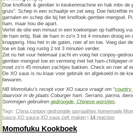
Doe knoflook & gember in keukenmachine en hak mbv de pu
gruis”. Schep in een schaaltje en zet weg. Doe hetzelfde m
garnalen en schep die bij het knoflook-gember-mengsel. Pul
ham, maar hou die apart.
Verhit de olie een minuut in een koekenpan op halfhoog vu
de ham erbij. Bak de ham in zo’n 3 tot 4 minuten droog en e
knapperig. Hou het in de gaten, roer af en toe. Voeg dan d
toe en bak nog rustig 2 tot 3 minuten verder.
Zet nu het vuur helemaal zacht en voeg het conpoy-gedroo
gember-mengsel toe en vermeng met het ham-chilipeper-m
moet zo’n 45 minuten zachtjes bakken. Check en roer af en
De XO saus is nu klaar voor gebruik en afgekoeld in de k
bewaren.
NB Momofuku’s recept voor XO sauce vraagt om “
country
daarvoor in de plaats Coburger ham. Serrano, parma, iberi
Sommigen gebruiken
gedroogde, Chinese worstjes
.
Tags:
China
,
conpoy
,
gedroogde garnaaltjes
,
homemade
,
Mom
sauce
,
XO sauce
,
XO saus
,
zelf maken
|
14
reacties
Momofuku Kookboek