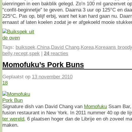
uienringen in een bakblik gelegd. Zo’n 100 ml ganzenvet 
“confit-beginnetje” te geven. Daarna 3 uur op 125°C en da
225°C. Pas op, blijf erbij, want het kan hard gaan nu. Daa
ernaast af laten koelen zodat je er afgekoeld mooie stukke
Tags:
buikspek
,
China
,
David Chang
,
Korea
,
Koreaans broodj
belly
,
recept
,
spek
|
24
reacties
Momofuku’s Pork Buns
Geplaatst op
13 november 2010
18
Signature dish van David Chang van
Momofuku
Ssam Bar,
fusion restaurant in New York. In 2011 nummer 40 op de li
ter wereld
, 6 plaatsen hoger dan de Librije en oh zoveel ma
maken.