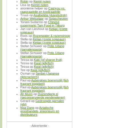
Robin
op
Kemiri noten
Lisa
op
Kemiri noten
anonieme helper
op
Caiziyou vs.
raapzaadolie en koolzaadolie
Truus
op
Asafoetida (duivelsdrek)
Arthur Wetselaar
op
Sojascheuten
Yuriani Sudarmo
op
Chinese
supermarkt Tam Food in Tilburg
Jan van Lieshout
op
Ketjap (zoete
sojasaus)
Roos
op
Rozenwater & rozensiroop
Stella
op
Ketjap (zoete sojasaus)
Stella
op
Ketjap (zoete sojasaus)
Stefan Schuwer
op
Petis Udang
(garnalenpasta)
Stefan Schuwer
op
Petis Udang
(garnalenpasta)
Tessa
op
Kaki (of sharon fruit)
Tessa
op
Kwal (jellyfish)
Tessa
op
Kwal (jellyfish)
Tee
op
Kwal (jellyfish)
Osman
op
Senbei (Japanse
rijstcrackers)
Paul
op
Aubergines boerenstijl (fish
fragrant eggplant)
Paul
op
Aubergines boerenstijl (fish
fragrant eggplant)
Ah Munn
op
Duizendjarig ei
(geconserveerde eendeneieren)
Gerard
op
Gedroogde garnalen
(ebi)
Nga Dang
op
Aziatische
groothandels, importeurs en
distributeurs
- Advertentie -