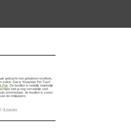
aak gebracht met gebakken knoflook,
n suiker. Dat is “Kuaytiaw Pet Tuun”
k Pok
. De bouillon is redelijk makkelijk
rechtjes heb je nog verradelijk veel
 zijn onmmisbaar: de bouillon is zoooo
van de chilipepers.
d
|
3
reacties