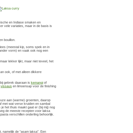
sische en Indiase smaken en
r vele variaties, maar in de basis is
en bouillon.
lees (meestal kip, soms spek en in
n ander vorm) en vaak ook nog een
 maar lekker lijkt, maar niet teveel, het
an ook, of met alleen dikkere
 bij gebrek daaraan is
kemangi
of
t
vissaus
en limoensap voor de finishing
keuze aan (warme) groenten, daarop
af met wat verse kruiden en sambal
je het thuis maakt gaat er (bij mij) nog
rreweg de meeste recepten voor laksa
asta verschillen onderling behoorlijk.
t, namelijk de “asam laksa”. Een