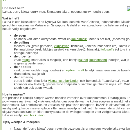
Hoe heet het?
Laksa, curry laksa, curry mee, Singapore laksa, coconut curry noodle soup.
Wat is het?
Laksa is een klassieker uit de Nyonya Keuken, een mix van Chinese, Indonesische, Malei
gerechten, ontstaan in Maleisië en Singapore. Geliefd en verspreid over de hele wereld zijn e
het als volgt opgebouwd:
de soep
op basis van laksa currypasta, water en
kokosmelk
. Meer is het niet, (meestal) ge
de vulling
meestal vis (grote garnalen,
visballetjes
, fishcake, kokkels, mosselen etc), soms v
Penang bijvoorbeeld blokjes gestold varkensbloed), bijna altijd
tofu puffs
(of tofu i
hardgekookt eitje.
de groenten
vaak
taugé
, maar alles is mogelijk, een beetje
paksoi
,
kousenband
, peultjes, wat je
is geen groentensoep.
de noodles
vaak tarwenoedels (egg noodles) en
rijstvermicelli
tegelijk, maar een van de twee k
rijstnoedels, wat je wilt
de garnering
verse kruiden (het liefst
Vietnamese koriander
, ook bekend als “daun laksa”, maar
koriander ook lekker), geroosterde chilipasta of sambal, gefrituurde uitjes, etc. Wa
touch kan ook geen kwaad.
Hoe te maken?
Het principe is redelijk simpel: warme noodles verdelen over soepkommen. Daarop jouw 
jouw keuze aan (warme) vis/vlees/tofu/ei, daarover de warme kokossoep en je maakt het 
naar smaak. De combinaties en variaties zijn praktisch onbeperkt. In Azië is dit fastfood, als 
aardig wat tijd in de mise-en-place zitten maar moeilijk is het niet. Het vreemde is dat ve
uitgaan van een kant-en-klare currypasta en de weinige recepten voor zelfgemaakte laksa p
Dit is er eentje:
van Rick Stein
.
Tips, weetjes & recepten
Naast de “curry laksa” beschreven in deze post is er nog een tweede laksa-varian