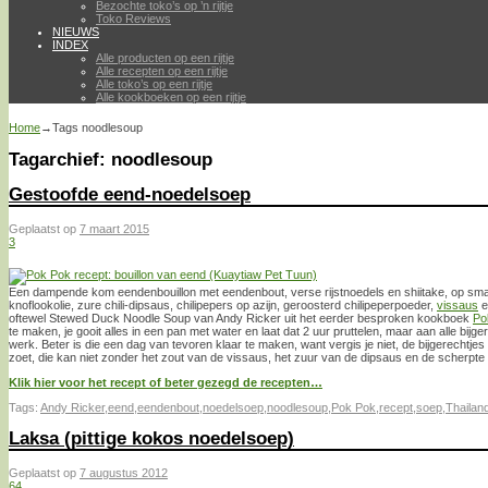
Bezochte toko’s op ’n rijtje
Toko Reviews
NIEUWS
INDEX
Alle producten op een rijtje
Alle recepten op een rijtje
Alle toko’s op een rijtje
Alle kookboeken op een rijtje
Home
→Tags
noodlesoup
Tagarchief:
noodlesoup
Gestoofde eend-noedelsoep
Geplaatst op
7 maart 2015
3
Een dampende kom eendenbouillon met eendenbout, verse rijstnoedels en shiitake, op sm
knoflookolie, zure chili-dipsaus, chilipepers op azijn, geroosterd chilipeperpoeder,
vissaus
e
oftewel Stewed Duck Noodle Soup van Andy Ricker uit het eerder besproken kookboek
Po
te maken, je gooit alles in een pan met water en laat dat 2 uur pruttelen, maar aan alle bijge
werk. Beter is die een dag van tevoren klaar te maken, want vergis je niet, de bijgerechtjes
zoet, die kan niet zonder het zout van de vissaus, het zuur van de dipsaus en de scherpte 
Klik hier voor het recept of beter gezegd de recepten…
Tags:
Andy Ricker
,
eend
,
eendenbout
,
noedelsoep
,
noodlesoup
,
Pok Pok
,
recept
,
soep
,
Thailan
Laksa (pittige kokos noedelsoep)
Geplaatst op
7 augustus 2012
64