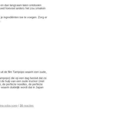
en en dan langzaam laten ontdooien
nieuwd hoeveel anders het zou smaken
 je ingrediënten toe te voegen. Zorg er
.
 uit de film Tampopo waarin een oude,
ampopo) die op een dag besluit dat ze
t de hulp van een oude trucker (met
n, de perfecte noodles, de perfecte
waarin duidelijk wordt dat in Japan
ina soba
,
soep
|
16
reacties