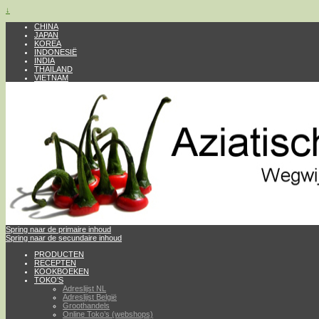
↓
CHINA
JAPAN
KOREA
INDONESIË
INDIA
THAILAND
VIETNAM
Spring naar de primaire inhoud
Spring naar de secundaire inhoud
PRODUCTEN
RECEPTEN
KOOKBOEKEN
TOKO’S
Adreslijst NL
Adreslijst België
Groothandels
Online Toko’s (webshops)