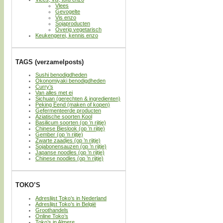
Vlees
Gevogelte
Vis enzo
Sojaproducten
Overig vegetarisch
Keukengerei, kennis enzo
TAGS (verzamelposts)
Sushi benodigdheden
Okonomiyaki benodigdheden
Curry’s
Van alles met ei
Sichuan (gerechten & ingredienten)
Peking Eend (maken of kopen)
Gefermenteerde producten
Aziatische soorten Kool
Basilicum soorten (op ’n rijtje)
Chinese Bieslook (op ’n rijtje)
Gember (op ’n rijtje)
Zwarte zaadjes (op ’n rijtje)
Sojabonensauzen (op ’n rijtje)
Japanse noodles (op ’n rijtje)
Chinese noodles (op ’n rijtje)
TOKO’S
Adreslijst Toko’s in Nederland
Adreslijst Toko’s in België
Groothandels
Online Toko’s
Toko’s in Almere