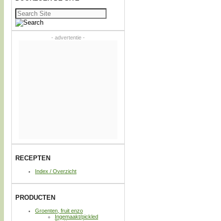
Zoeken
naar:
- advertentie -
RECEPTEN
Index / Overzicht
PRODUCTEN
Groenten, fruit enzo
Ingemaakt/pickled