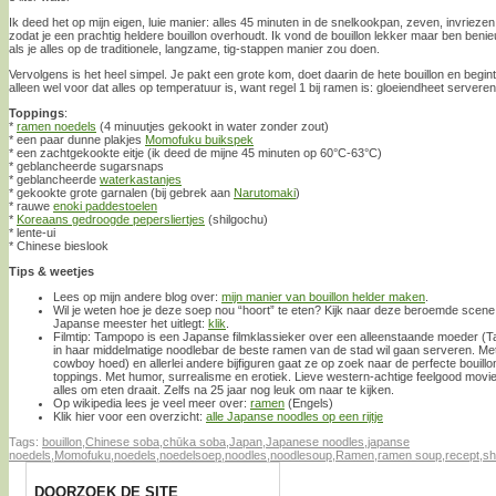
Ik deed het op mijn eigen, luie manier: alles 45 minuten in de snelkookpan, zeven, invriez
zodat je een prachtig heldere bouillon overhoudt. Ik vond de bouillon lekker maar ben be
als je alles op de traditionele, langzame, tig-stappen manier zou doen.
Vervolgens is het heel simpel. Je pakt een grote kom, doet daarin de hete bouillon en begint
alleen wel voor dat alles op temperatuur is, want regel 1 bij ramen is: gloeiendheet serveren
Toppings
:
*
ramen noedels
(4 minuutjes gekookt in water zonder zout)
* een paar dunne plakjes
Momofuku buikspek
* een zachtgekookte eitje (ik deed de mijne 45 minuten op 60°C-63°C)
* geblancheerde sugarsnaps
* geblancheerde
waterkastanjes
* gekookte grote garnalen (bij gebrek aan
Narutomaki
)
* rauwe
enoki paddestoelen
*
Koreaans gedroogde pepersliertjes
(shilgochu)
* lente-ui
* Chinese bieslook
Tips & weetjes
Lees op mijn andere blog over:
mijn manier van bouillon helder maken
.
Wil je weten hoe je deze soep nou “hoort” te eten? Kijk naar deze beroemde scene
Japanse meester het uitlegt:
klik
.
Filmtip: Tampopo is een Japanse filmklassieker over een alleenstaande moeder (T
in haar middelmatige noodlebar de beste ramen van de stad wil gaan serveren. Me
cowboy hoed) en allerlei andere bijfiguren gaat ze op zoek naar de perfecte bouillo
toppings. Met humor, surrealisme en erotiek. Lieve western-achtige feelgood movie 
alles om eten draait. Zelfs na 25 jaar nog leuk om naar te kijken.
Op wikipedia lees je veel meer over:
ramen
(Engels)
Klik hier voor een overzicht:
alle Japanse noodles op een rijtje
Tags:
bouillon
,
Chinese soba
,
chūka soba
,
Japan
,
Japanese noodles
,
japanse
noedels
,
Momofuku
,
noedels
,
noedelsoep
,
noodles
,
noodlesoup
,
Ramen
,
ramen soup
,
recept
,
sh
DOORZOEK DE SITE