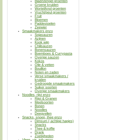
Blad/stengel groenten
Groene kruiden
Wortel/knol groenten
Vrucht/peul groenten
Fruit
Bloemen
Paddestoelen
Zeewier
Smaakmakers enzo
Sojasauzen
Azijnen
Kook wijn
Chilisauzen
Bonensauzen
Boemboes & Currypasta
Overige sauzen
Kokos
Olie & vetten
Bouillon
Noten en zaden
Verse smaakmakers /
kruiden
Gedroogde smaakmakers
Suiker soorten
Overige smaakmakers
Noodles, rijst enzo
Rijst & Granen
Meelsoorten
Bonen
Noodles
Deegvellen
Snacks, snoep, thee enzo
Dimsum (-achtige hapjes)
Snacks
Thee & koffie
Drank
Zoetigheden
Vlees, vis, tofu enzo