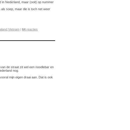
nd in Nederland, maar (ooit) op nummer
als soep, maar die is toch net weer
iland
,
Vietnam
|
64
reacties
van de straat zit wel een noodlebar en
Nederland nog.
vooral mijn eigen draai aan. Dat is ook