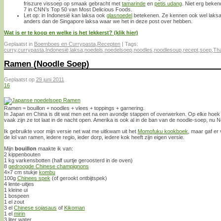
friszure vissoep op smaak gebracht met
tamarinde
en
petis udang
. Niet erg beke
7 in CNN’s Top 50 van Most Delicious Foods.
Let op: in Indonesië kan laksa ook
glasnoedel
betekenen. Ze kennen ook wel laksa 
anders dan de Singapore laksa waar we het in deze post over hebben.
Wat is er te koop en welke is het lekkerst? (klik hier)
Geplaatst in
Boemboes en Currypasta
,
Recepten
|
Tags:
curry
,
currypasta
,
Indonesië
,
laksa
,
noedels
,
noedelsoep
,
noodles
,
noodlesoup
,
recept
,
soep
,
Tha
Ramen (Noodle Soep)
Geplaatst op
29 juni 2011
16
Ramen = bouillon + noodles + vlees + toppings + garnering.
In Japan en China is dit wat men eet na een avondje stappen of overwerken. Op elke hoek 
vaak zijn ze tot laat in de nacht open. Amerika is ook al in de ban van de noodle-soep, nu 
Ik gebruikte voor mijn versie net wat me uitkwam uit het
Momofuku kookboek
, maar gaf er 
de lol van ramen, iedere regio, ieder dorp, iedere kok heeft zijn eigen versie.
Mijn
bouillon
maakte ik van:
2 kippenbouten
1 kg varkensbotten (half uurtje geroosterd in de oven)
8
gedroogde Chinese champignons
4×7 cm stukje
kombu
100g
Chinees spek
(of gerookt ontbijtspek)
4 lente-uitjes
1 kleine ui
1 bospeen
1 el zout
3 el
Chinese sojasaus
of
Kikoman
1 el
mirin
3 liter water