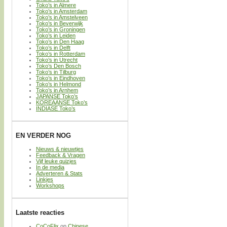
Toko’s in Almere
Toko’s in Amsterdam
Toko’s in Amstelveen
Toko’s in Beverwijk
Toko’s in Groningen
Toko’s in Leiden
Toko’s in Den Haag
Toko’s in Delft
Toko’s in Rotterdam
Toko’s in Utrecht
Toko’s Den Bosch
Toko’s in Tilburg
Toko’s in Eindhoven
Toko’s in Helmond
Toko’s in Arnhem
JAPANSE Toko’s
KOREAANSE Toko’s
INDIASE Toko’s
EN VERDER NOG
Nieuws & nieuwtjes
Feedback & Vragen
Vijf leuke quizjes
In de media
Adverteren & Stats
Linkjes
Workshops
Laatste reacties
CoCoFlix
op
Chinese