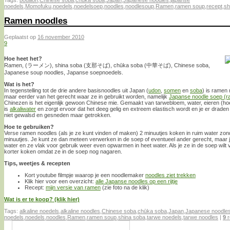
noedels
,
Momofuku
,
noedels
,
noedelsoep
,
noodles
,
noodlesoup
,
Ramen
,
ramen soup
,
recept
,
sh
Ramen noodles
Geplaatst op
16 november 2010
9
Hoe heet het?
Ramen, (ラーメン), shina soba (支那そば), chūka soba (中華そば), Chinese soba,
Japanese soup noodles, Japanse soepnoedels.
Wat is het?
In tegenstelling tot de drie andere basisnoodles uit Japan (
udon
,
somen
en
soba
) is ramen
maar eerder van het gerecht waar ze in gebruikt worden, namelijk
Japanse noodle soep (r
Chinezen is het eigenlijk gewoon Chinese mie. Gemaakt van tarwebloem, water, eieren (hoewe
is
alkaliwater
en zorgt ervoor dat het deeg gelig en extreem elastisch wordt en je er drad
niet gewalsd en gesneden maar getrokken.
Hoe te gebruiken?
Verse ramen noodles (als je ze kunt vinden of maken) 2 minuutjes koken in ruim water z
minuutjes. Je kunt ze dan meteen verwerken in de soep of eventueel ander gerecht, maar j
water en ze vlak voor gebruik weer even opwarmen in heet water. Als je ze in de soep wilt 
korter koken omdat ze in de soep nog nagaren.
Tips, weetjes & recepten
Kort youtube filmpje waarop je een noodlemaker
noodles ziet trekken
Klik hier voor een overzicht:
alle Japanse noodles op een rijtje
Recept:
mijn versie van ramen
(zie foto na de klik)
Wat is er te koop? (klik hier)
Tags:
alkaline noedels
,
alkaline noodles
,
Chinese soba
,
chūka soba
,
Japan
,
Japanese noodle
noedels
,
noedels
,
noodles
,
Ramen
,
ramen soup
,
shina soba
,
tarwe noedels
,
tarwe noodles
|
9
r