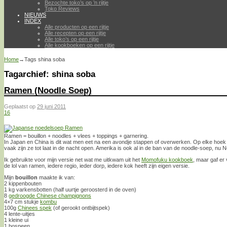
Bezochte toko’s op ’n rijtje
Toko Reviews
NIEUWS
INDEX
Alle producten op een rijtje
Alle recepten op een rijtje
Alle toko’s op een rijtje
Alle kookboeken op een rijtje
Home
→Tags
shina soba
Tagarchief:
shina soba
Ramen (Noodle Soep)
Geplaatst op
29 juni 2011
16
Ramen = bouillon + noodles + vlees + toppings + garnering.
In Japan en China is dit wat men eet na een avondje stappen of overwerken. Op elke hoek 
vaak zijn ze tot laat in de nacht open. Amerika is ook al in de ban van de noodle-soep, nu 
Ik gebruikte voor mijn versie net wat me uitkwam uit het
Momofuku kookboek
, maar gaf er 
de lol van ramen, iedere regio, ieder dorp, iedere kok heeft zijn eigen versie.
Mijn
bouillon
maakte ik van:
2 kippenbouten
1 kg varkensbotten (half uurtje geroosterd in de oven)
8
gedroogde Chinese champignons
4×7 cm stukje
kombu
100g
Chinees spek
(of gerookt ontbijtspek)
4 lente-uitjes
1 kleine ui
1 bospeen