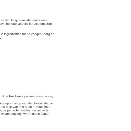
en en dan langzaam laten ontdooien
nieuwd hoeveel anders het zou smaken
 je ingrediënten toe te voegen. Zorg er
.
 uit de film Tampopo waarin een oude,
ampopo) die op een dag besluit dat ze
t de hulp van een oude trucker (met
n, de perfecte noodles, de perfecte
waarin duidelijk wordt dat in Japan