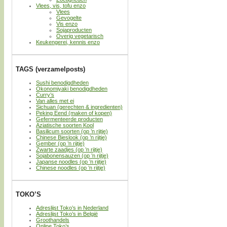
Vlees, vis, tofu enzo
Vlees
Gevogelte
Vis enzo
Sojaproducten
Overig vegetarisch
Keukengerei, kennis enzo
TAGS (verzamelposts)
Sushi benodigdheden
Okonomiyaki benodigdheden
Curry’s
Van alles met ei
Sichuan (gerechten & ingredienten)
Peking Eend (maken of kopen)
Gefermenteerde producten
Aziatische soorten Kool
Basilicum soorten (op ’n rijtje)
Chinese Bieslook (op ’n rijtje)
Gember (op ’n rijtje)
Zwarte zaadjes (op ’n rijtje)
Sojabonensauzen (op ’n rijtje)
Japanse noodles (op ’n rijtje)
Chinese noodles (op ’n rijtje)
TOKO’S
Adreslijst Toko’s in Nederland
Adreslijst Toko’s in België
Groothandels
Online Toko’s