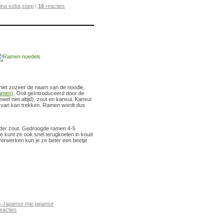
ina soba
,
soep
|
16
reacties
 niet zozeer de naam van de noodle,
amen)
. Ooit geïntroduceerd door de
l niet altijd), zout en kansui. Kansui
en van kan trekken. Ramen wordt dus
onder zout. Gedroogde ramen 4-5
e kunt ze ook snel terugkoelen in koud
verwerken kun je ze beter een beetje
s
,
Japanse mie
,
japanse
eacties