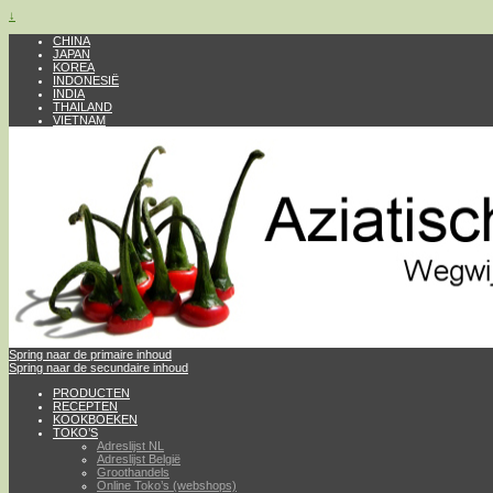
↓
CHINA
JAPAN
KOREA
INDONESIË
INDIA
THAILAND
VIETNAM
Spring naar de primaire inhoud
Spring naar de secundaire inhoud
PRODUCTEN
RECEPTEN
KOOKBOEKEN
TOKO’S
Adreslijst NL
Adreslijst België
Groothandels
Online Toko’s (webshops)