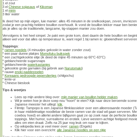
1 el zout
3 el
Chinese sojasaus
of
Kikoman
1 el
mirin
3 liter water
Ik deed het op mijn eigen, luie manier: alles 45 minuten in de snelkookpan, zeven, invriez
zodat je een prachtig heldere bouillon overhoudt. Ik vond de bouillon lekker maar ben be
als je alles op de traditionele, langzame, tig-stappen manier zou doen.
Vervolgens is het heel simpel. Je pakt een grote kom, doet daarin de hete bouillon en begint
alleen wel voor dat alles op temperatuur is, want regel 1 bij ramen is: gloeiendheet serveren
Toppings
:
*
ramen noedels
(4 minuutjes gekookt in water zonder zout)
* een paar dunne plakjes
Momofuku buikspek
* een zachtgekookte eitje (ik deed de mijne 45 minuten op 60°C-63°C)
* geblancheerde sugarsnaps
* geblancheerde
waterkastanjes
* gekookte grote garnalen (bij gebrek aan
Narutomaki
)
* rauwe
enoki paddestoelen
*
Koreaans gedroogde pepersliertjes
(shilgochu)
* lente-ui
* Chinese bieslook
Tips & weetjes
Lees op mijn andere blog over:
mijn manier van bouillon helder maken
.
Wil je weten hoe je deze soep nou “hoort” te eten? Kijk naar deze beroemde scene
Japanse meester het uitlegt:
klik
.
Filmtip: Tampopo is een Japanse filmklassieker over een alleenstaande moeder (T
in haar middelmatige noodlebar de beste ramen van de stad wil gaan serveren. Me
cowboy hoed) en allerlei andere bijfiguren gaat ze op zoek naar de perfecte bouillo
toppings. Met humor, surrealisme en erotiek. Lieve western-achtige feelgood movie 
alles om eten draait. Zelfs na 25 jaar nog leuk om naar te kijken.
Op wikipedia lees je veel meer over:
ramen
(Engels)
Klik hier voor een overzicht:
alle Japanse noodles op een rijtje
Tags:
bouillon
,
Chinese soba
,
chūka soba
,
Japan
,
Japanese noodles
,
japanse