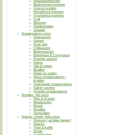
Ingemaakt/pickled
Blad/stengel groenten
Groene kruiden
Wortel/knol groenten
Vrucht/peul groenten
Fruit
Bloemen
Paddestoelen
Zeewier
Smaakmakers enzo
Sojasauzen
Azijnen
Kook wijn
Chilisauzen
Bonensauzen
Boemboes & Currypasta
Overige sauzen
Kokos
Olie & vetten
Bouillon
Noten en zaden
Verse smaakmakers /
kruiden
Gedroogde smaakmakers
Suiker soorten
Overige smaakmakers
Noodles, rijst enzo
Rijst & Granen
Meelsoorten
Bonen
Noodles
Deegvellen
Snacks, snoep, thee enzo
Dimsum (-achtige hapjes)
Snacks
Thee & koffie
Drank
Zoetigheden