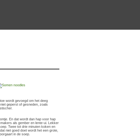
 toe wordt gevoegd om het deeg
niet geperst of gesneden, zoals
stischer.
lontje. En dat wordt dan hap voor hap
kmakers als gember en lente-ui. Lekker
oep. Twee tot drie minuten koken en
dat niet goed doet wordt het een grote,
oorgaart in de soep.