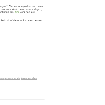
n-goot”. Een soort aquaduct van halve
 Leuk voor kinderen op warme dagen,
chtigen. Klik
hier
voor een leuk,
niet in zit of dat er ook somen bestaat
men
,
tarwe noedels
,
tarwe noodles