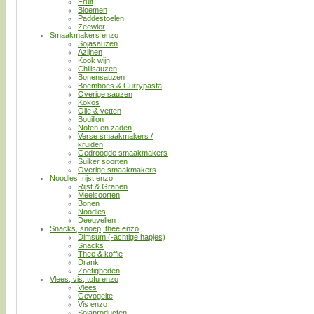
Fruit
Bloemen
Paddestoelen
Zeewier
Smaakmakers enzo
Sojasauzen
Azijnen
Kook wijn
Chilisauzen
Bonensauzen
Boemboes & Currypasta
Overige sauzen
Kokos
Olie & vetten
Bouillon
Noten en zaden
Verse smaakmakers /
kruiden
Gedroogde smaakmakers
Suiker soorten
Overige smaakmakers
Noodles, rijst enzo
Rijst & Granen
Meelsoorten
Bonen
Noodles
Deegvellen
Snacks, snoep, thee enzo
Dimsum (-achtige hapjes)
Snacks
Thee & koffie
Drank
Zoetigheden
Vlees, vis, tofu enzo
Vlees
Gevogelte
Vis enzo
Sojaproducten