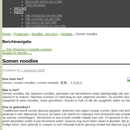
Bezochte toko’s op ’n rijtje
Toko Reviews
NIEUWS
INDEX
Alle producten op een rijtje
Alle recepten op een rijtje
Alle toko’s op een rijtje
Alle kookboeken op een rijtje
Home
→
Producten
→
Noodles, rijst enzo
→
Noodles
→
Somen noodles
Berichtnavigatie
←
Dok Khachorn (cowslip creeper)
Aziatische biertjes
→
Somen noodles
Geplaatst op
2 augustus 2009
Hoe heet het?
Somen, somen noodles, somen noedels, 素麺，そおめん
Wat is het?
Somen noodles zijn Japanse noodles, gemaakt van tarwebloem waar plantaardige olie aan
elastisch te maken. Hierdoor kunnen ze heel lang en dun uitgerekt worden. Ze worden dus 
spaghetti of udon-noodles, maar getrokken. Somen is half zo dik als spaghetti, witter en ela
Hoe te gebruiken?
Traditioneel wordt somen ijskoud gegeten, iedereen een eigen hoopje somen, liefst met ijsk
gedoopt in een dipsausje (tsuyu) op basis van dashi en sojasaus met eventueel wat smaa
op warme zomerdagen. Verwerken in een koude noodle-salade kan ook. Of gewoon in de s
goed afspoelen onder koud stromend water. Daarna nog even laten staan in ijswater. Als je 
melige klont. Voor gebruik in soepen is een minuutje koken genoeg omdat het daarna nog d