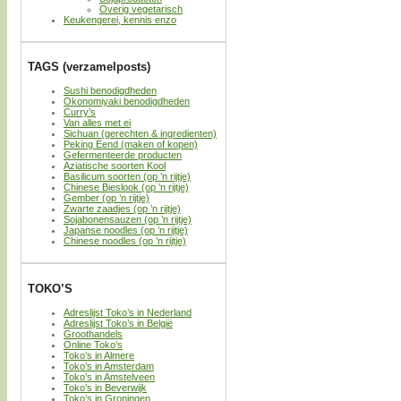
Overig vegetarisch
Keukengerei, kennis enzo
TAGS (verzamelposts)
Sushi benodigdheden
Okonomiyaki benodigdheden
Curry’s
Van alles met ei
Sichuan (gerechten & ingredienten)
Peking Eend (maken of kopen)
Gefermenteerde producten
Aziatische soorten Kool
Basilicum soorten (op ’n rijtje)
Chinese Bieslook (op ’n rijtje)
Gember (op ’n rijtje)
Zwarte zaadjes (op ’n rijtje)
Sojabonensauzen (op ’n rijtje)
Japanse noodles (op ’n rijtje)
Chinese noodles (op ’n rijtje)
TOKO’S
Adreslijst Toko’s in Nederland
Adreslijst Toko’s in België
Groothandels
Online Toko’s
Toko’s in Almere
Toko’s in Amsterdam
Toko’s in Amstelveen
Toko’s in Beverwijk
Toko’s in Groningen