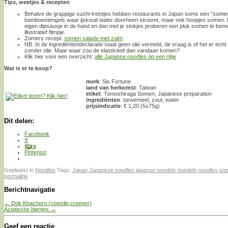
Tips, weetjes & recepten
Behalve de grappige sushi-treintjes hebben restaurants in Japan soms een “some
bamboestengels waar ijskoud water doorheen stroomt, maar ook hoopjes somen.
eigen dipsausje in de hand en dan met je stokjes proberen een pluk somen te bema
illustratief filmpje.
Zomers recept:
somen salade met zalm
.
NB. In de ingrediëntendeclaratie staat geen olie vermeld, de vraag is of het er echt 
zonder olie. Maar waar zou de elasticiteit dan vandaan komen?
Klik hier voor een overzicht:
alle Japanse noodles op een rijtje
Wat is er te koop?
merk
: Six Fortune
land van herkomst
: Taiwan
etiket
: Tomoshiraga Somen, Japanese preparation
ingrediënten
: tarwemeel, zout, water
prijsindicatie
: € 1,20 (5x75g)
Dit delen:
Facebook
X
Print
Pinterest
Geplaatst in
Noodles
Tags:
Japan
,
Japanese noodles
,
japanse noedels
,
noedels
,
noodles
,
so
permalink
Berichtnavigatie
←
Dok Khachorn (cowslip creeper)
Aziatische biertjes
→
Geef een reactie