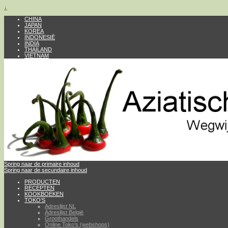
↓
CHINA
JAPAN
KOREA
INDONESIË
INDIA
THAILAND
VIETNAM
Spring naar de primaire inhoud
Spring naar de secundaire inhoud
PRODUCTEN
RECEPTEN
KOOKBOEKEN
TOKO’S
Adreslijst NL
Adreslijst België
Groothandels
Online Toko’s (webshops)