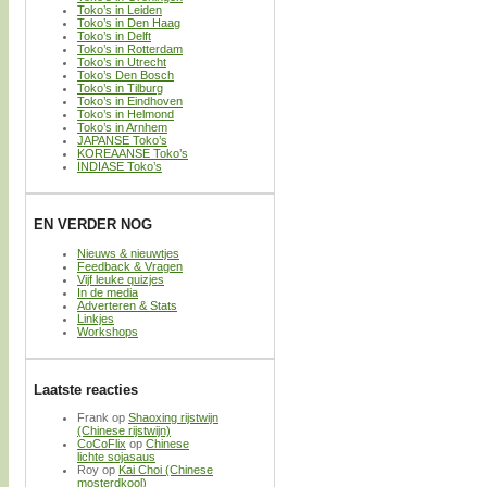
Toko’s in Leiden
Toko’s in Den Haag
Toko’s in Delft
Toko’s in Rotterdam
Toko’s in Utrecht
Toko’s Den Bosch
Toko’s in Tilburg
Toko’s in Eindhoven
Toko’s in Helmond
Toko’s in Arnhem
JAPANSE Toko’s
KOREAANSE Toko’s
INDIASE Toko’s
EN VERDER NOG
Nieuws & nieuwtjes
Feedback & Vragen
Vijf leuke quizjes
In de media
Adverteren & Stats
Linkjes
Workshops
Laatste reacties
Frank
op
Shaoxing rijstwijn
(Chinese rijstwijn)
CoCoFlix
op
Chinese
lichte sojasaus
Roy
op
Kai Choi (Chinese
mosterdkool)