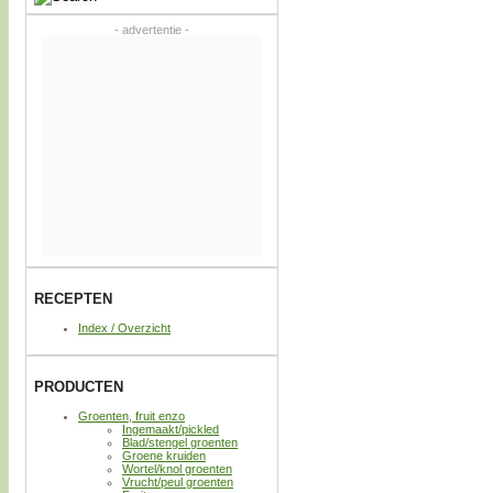
- advertentie -
RECEPTEN
Index / Overzicht
PRODUCTEN
Groenten, fruit enzo
Ingemaakt/pickled
Blad/stengel groenten
Groene kruiden
Wortel/knol groenten
Vrucht/peul groenten