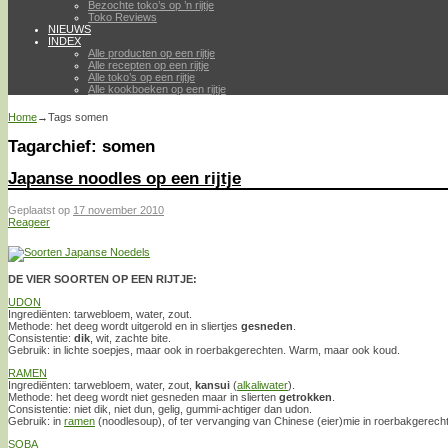
Bezochte toko’s op ’n rijtje
Toko Reviews
NIEUWS
INDEX
Alle producten op een rijtje
Alle recepten op een rijtje
Alle toko’s op een rijtje
Alle kookboeken op een rijtje
Home
→Tags
somen
Tagarchief:
somen
Japanse noodles op een rijtje
Geplaatst op
17 november 2010
Reageer
DE VIER SOORTEN OP EEN RIJTJE:
UDON
Ingrediënten: tarwebloem, water, zout.
Methode: het deeg wordt uitgerold en in sliertjes
gesneden
.
Consistentie:
dik
, wit, zachte bite.
Gebruik: in lichte soepjes, maar ook in roerbakgerechten. Warm, maar ook koud.
RAMEN
Ingrediënten: tarwebloem, water, zout,
kansui
(
alkaliwater
).
Methode: het deeg wordt niet gesneden maar in slierten
getrokken
.
Consistentie: niet dik, niet dun, gelig, gummi-achtiger dan udon.
Gebruik: in
ramen
(noodlesoup), of ter vervanging van Chinese (eier)mie in roerbakgerech
SOBA