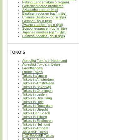
Peking Eend (maken of kopen)
Gefermenteerde producten
Aziatische soorten Kool
Basilicum soorten (op ’n rijtje)
Chinese Bieslook (op ’n rijtje)
Gember (op ’n rijtje)
Zwarte zaadjes (op ’n rijtje)
Sojabonensauzen (op ’n rijtje)
Japanse noodles (op ’n rijtje)
Chinese noodles (op ’n rijtje)
TOKO’S
Adreslijst Toko’s in Nederland
Adreslijst Toko’s in België
Groothandels
Online Toko’s
Toko’s in Almere
Toko’s in Amsterdam
Toko’s in Amstelveen
Toko’s in Beverwijk
Toko’s in Groningen
Toko’s in Leiden
Toko’s in Den Haag
Toko’s in Delft
Toko’s in Rotterdam
Toko’s in Utrecht
Toko’s Den Bosch
Toko’s in Tilburg
Toko’s in Eindhoven
Toko’s in Helmond
Toko’s in Arnhem
JAPANSE Toko’s
KOREAANSE Toko’s
INDIASE Toko’s