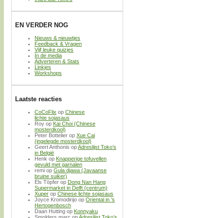
EN VERDER NOG
Nieuws & nieuwtjes
Feedback & Vragen
Vijf leuke quizjes
In de media
Adverteren & Stats
Linkjes
Workshops
Laatste reacties
CoCoFlix
op
Chinese
lichte sojasaus
Roy
op
Kai Choi (Chinese
mosterdkool)
Peter Bottelier
op
Xue Cai
(ingelegde mosterdkool)
Geert Anthonis
op
Adreslijst Toko’s
in België
Henk
op
Knapperige tofuvellen
gevuld met garnalen
remi
op
Gula djawa (Javaanse
bruine suiker)
Els Töpfer
op
Dong Nan Hang
Supermarket in Delft (centrum)
Xuper
op
Chinese lichte sojasaus
Joyce Kromodirijo
op
Oriental in ’s
Hertogenbosch
Daan Hutting
op
Konnyaku
Smolders marc
op
Adreslijst Toko’s