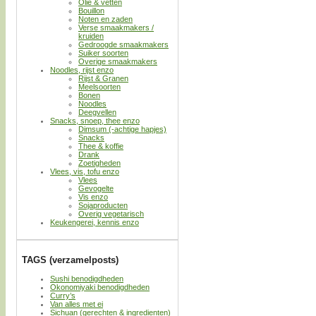
Olie & vetten
Bouillon
Noten en zaden
Verse smaakmakers /
kruiden
Gedroogde smaakmakers
Suiker soorten
Overige smaakmakers
Noodles, rijst enzo
Rijst & Granen
Meelsoorten
Bonen
Noodles
Deegvellen
Snacks, snoep, thee enzo
Dimsum (-achtige hapjes)
Snacks
Thee & koffie
Drank
Zoetigheden
Vlees, vis, tofu enzo
Vlees
Gevogelte
Vis enzo
Sojaproducten
Overig vegetarisch
Keukengerei, kennis enzo
TAGS (verzamelposts)
Sushi benodigdheden
Okonomiyaki benodigdheden
Curry’s
Van alles met ei
Sichuan (gerechten & ingredienten)