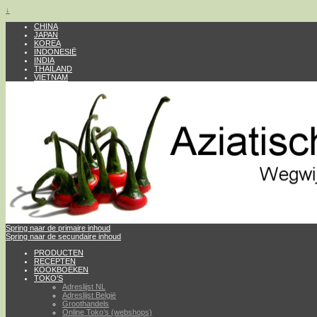
↓
CHINA
JAPAN
KOREA
INDONESIË
INDIA
THAILAND
VIETNAM
Spring naar de primaire inhoud
Spring naar de secundaire inhoud
PRODUCTEN
RECEPTEN
KOOKBOEKEN
TOKO’S
Adreslijst NL
Adreslijst België
Groothandels
Online Toko’s (webshops)