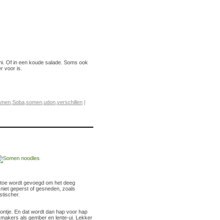
hi. Of in een koude salade. Soms ook
r voor is.
amen
,
Soba
,
somen
,
udon
,
verschillen
|
 toe wordt gevoegd om het deeg
niet geperst of gesneden, zoals
stischer.
lontje. En dat wordt dan hap voor hap
kmakers als gember en lente-ui. Lekker