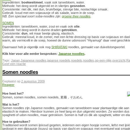
Ingrediënten:
boekweitmeel
, vaak ook tarwebloem, water.
Methode: het deeg wordt uitgerold en in sliertjes
gesneden
.
Consistentie: niet dik, niet dun, bruin/beige, stevige bite, nootachtige smaak.
Gebruik: koud met een sojasausje of als salade, warm in de soep.
NB. Een speciaal soort soba-noodles zijn:
groene thee noodles
.
SOMEN
Ingrediënten: tarwebloem, water, zout en vaak ook
olie
.
Methode: het deeg wordt in dunne draden
getrokken
.
Consistentie:
dun
, wit maar beetje glazig, elastisch.
Gebruik: meestal koud, in de zomer, met een lichte dressing op basis van sojasaus en das
warm, als vermicelli in de soep, hoewel de dunne udonsoort “Hiyamugi” daar veel geschikte
Daarnaast heb je eigenlijk ook nog
SHIRATAKI
noodles, gemaakt van duivelstongwortel.
Klik hier voor alle eerder besproken:
Japanse noodles
.
Tags:
Japan
,
Japanese noodles
,
japanse noedels
,
noedels
,
noodles
,
op-een-rijtje
,
overzicht
,
R
Geef een reactie
Somen noodles
Geplaatst op
2 augustus 2009
Reageer
Hoe heet het?
Somen, somen noodles, somen noedels, 素麺，そおめん
Wat is het?
Somen noodles zijn Japanse noodles, gemaakt van tarwebloem waar plantaardige olie aan
elastisch te maken. Hierdoor kunnen ze heel lang en dun uitgerekt worden. Ze worden dus 
spaghetti of udon-noodles, maar getrokken. Somen is half zo dik als spaghetti, witter en ela
Hoe te gebruiken?
Traditioneel wordt somen ijskoud gegeten, iedereen een eigen hoopje somen, liefst met ijsk
gedoopt in een dipsausje (tsuyu) op basis van dashi en sojasaus met eventueel wat smaa