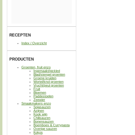
RECEPTEN
Index / Overzicht
PRODUCTEN
Groenten, fruit enzo
Ingemaakt/pickled
Blad/stengel groenten
Groene kruiden
Wortel/knol groenten
Vrucht/peul groenten
Fruit
Bloemen
Paddestoelen
Zeewier
Smaakmakers enzo
Sojasauzen
Azijnen
Kook wijn
Chilisauzen
Bonensauzen
Boemboes & Currypasta
Overige sauzen
Kokos