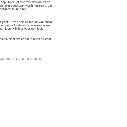
oep. Twee tot drie minuten koken en
dat niet goed doet wordt het een grote,
oorgaart in de soep.
n-goot”. Een soort aquaduct van halve
 Leuk voor kinderen op warme dagen,
chtigen. Klik
hier
voor een leuk,
niet in zit of dat er ook somen bestaat
rwe noodles
|
Geef een reactie