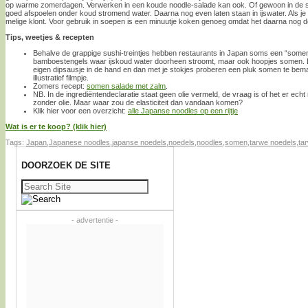
op warme zomerdagen. Verwerken in een koude noodle-salade kan ook. Of gewoon in de s
goed afspoelen onder koud stromend water. Daarna nog even laten staan in ijswater. Als je 
melige klont. Voor gebruik in soepen is een minuutje koken genoeg omdat het daarna nog d
Tips, weetjes & recepten
Behalve de grappige sushi-treintjes hebben restaurants in Japan soms een “some
bamboestengels waar ijskoud water doorheen stroomt, maar ook hoopjes somen.
eigen dipsausje in de hand en dan met je stokjes proberen een pluk somen te bema
illustratief filmpje.
Zomers recept:
somen salade met zalm
.
NB. In de ingrediëntendeclaratie staat geen olie vermeld, de vraag is of het er echt 
zonder olie. Maar waar zou de elasticiteit dan vandaan komen?
Klik hier voor een overzicht:
alle Japanse noodles op een rijtje
Wat is er te koop? (klik hier)
Tags:
Japan
,
Japanese noodles
,
japanse noedels
,
noedels
,
noodles
,
somen
,
tarwe noedels
,
ta
DOORZOEK DE SITE
Zoeken
naar:
- advertentie -