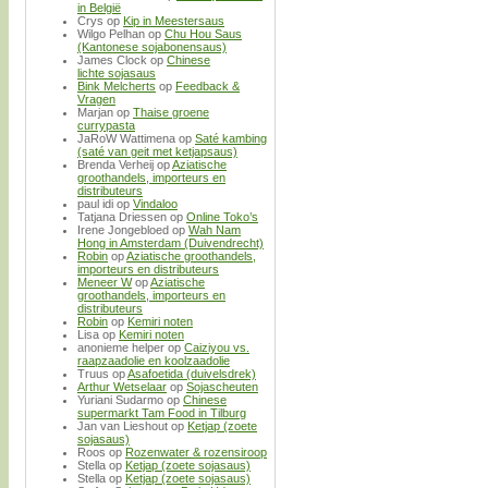
in België
Crys
op
Kip in Meestersaus
Wilgo Pelhan
op
Chu Hou Saus
(Kantonese sojabonensaus)
James Clock
op
Chinese
lichte sojasaus
Bink Melcherts
op
Feedback &
Vragen
Marjan
op
Thaise groene
currypasta
JaRoW Wattimena
op
Saté kambing
(saté van geit met ketjapsaus)
Brenda Verheij
op
Aziatische
groothandels, importeurs en
distributeurs
paul idi
op
Vindaloo
Tatjana Driessen
op
Online Toko’s
Irene Jongebloed
op
Wah Nam
Hong in Amsterdam (Duivendrecht)
Robin
op
Aziatische groothandels,
importeurs en distributeurs
Meneer W
op
Aziatische
groothandels, importeurs en
distributeurs
Robin
op
Kemiri noten
Lisa
op
Kemiri noten
anonieme helper
op
Caiziyou vs.
raapzaadolie en koolzaadolie
Truus
op
Asafoetida (duivelsdrek)
Arthur Wetselaar
op
Sojascheuten
Yuriani Sudarmo
op
Chinese
supermarkt Tam Food in Tilburg
Jan van Lieshout
op
Ketjap (zoete
sojasaus)
Roos
op
Rozenwater & rozensiroop
Stella
op
Ketjap (zoete sojasaus)
Stella
op
Ketjap (zoete sojasaus)