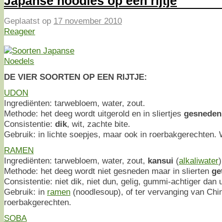
Japanse noodles op een rijtje
Geplaatst op
17 november 2010
Reageer
DE VIER SOORTEN OP EEN RIJTJE:
UDON
Ingrediënten: tarwebloem, water, zout.
Methode: het deeg wordt uitgerold en in sliertjes
gesneden
Consistentie:
dik
, wit, zachte bite.
Gebruik: in lichte soepjes, maar ook in roerbakgerechten
RAMEN
Ingrediënten: tarwebloem, water, zout,
kansui
(
alkaliwater
)
Methode: het deeg wordt niet gesneden maar in slierten
ge
Consistentie: niet dik, niet dun, gelig, gummi-achtiger dan 
Gebruik: in
ramen
(noodlesoup), of ter vervanging van Chin
roerbakgerechten.
SOBA