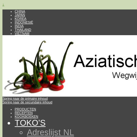
↓
CHINA
JAPAN
KOREA
INDONESIË
INDIA
THAILAND
VIETNAM
Spring naar de primaire inhoud
Spring naar de secundaire inhoud
PRODUCTEN
RECEPTEN
KOOKBOEKEN
TOKO’S
Adreslijst NL