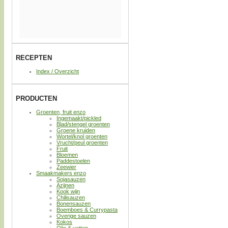
RECEPTEN
Index / Overzicht
PRODUCTEN
Groenten, fruit enzo
Ingemaakt/pickled
Blad/stengel groenten
Groene kruiden
Wortel/knol groenten
Vrucht/peul groenten
Fruit
Bloemen
Paddestoelen
Zeewier
Smaakmakers enzo
Sojasauzen
Azijnen
Kook wijn
Chilisauzen
Bonensauzen
Boemboes & Currypasta
Overige sauzen
Kokos
Olie & vetten