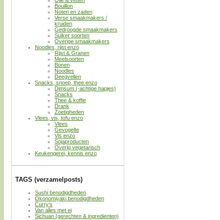
Bouillon
Noten en zaden
Verse smaakmakers /
kruiden
Gedroogde smaakmakers
Suiker soorten
Overige smaakmakers
Noodles, rijst enzo
Rijst & Granen
Meelsoorten
Bonen
Noodles
Deegvellen
Snacks, snoep, thee enzo
Dimsum (-achtige hapjes)
Snacks
Thee & koffie
Drank
Zoetigheden
Vlees, vis, tofu enzo
Vlees
Gevogelte
Vis enzo
Sojaproducten
Overig vegetarisch
Keukengerei, kennis enzo
TAGS (verzamelposts)
Sushi benodigdheden
Okonomiyaki benodigdheden
Curry’s
Van alles met ei
Sichuan (gerechten & ingredienten)