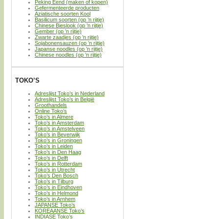
Peking Eend (maken of kopen)
Gefermenteerde producten
Aziatische soorten Kool
Basilicum soorten (op ’n rijtje)
Chinese Bieslook (op ’n rijtje)
Gember (op ’n rijtje)
Zwarte zaadjes (op ’n rijtje)
Sojabonensauzen (op ’n rijtje)
Japanse noodles (op ’n rijtje)
Chinese noodles (op ’n rijtje)
TOKO’S
Adreslijst Toko’s in Nederland
Adreslijst Toko’s in België
Groothandels
Online Toko’s
Toko’s in Almere
Toko’s in Amsterdam
Toko’s in Amstelveen
Toko’s in Beverwijk
Toko’s in Groningen
Toko’s in Leiden
Toko’s in Den Haag
Toko’s in Delft
Toko’s in Rotterdam
Toko’s in Utrecht
Toko’s Den Bosch
Toko’s in Tilburg
Toko’s in Eindhoven
Toko’s in Helmond
Toko’s in Arnhem
JAPANSE Toko’s
KOREAANSE Toko’s
INDIASE Toko’s