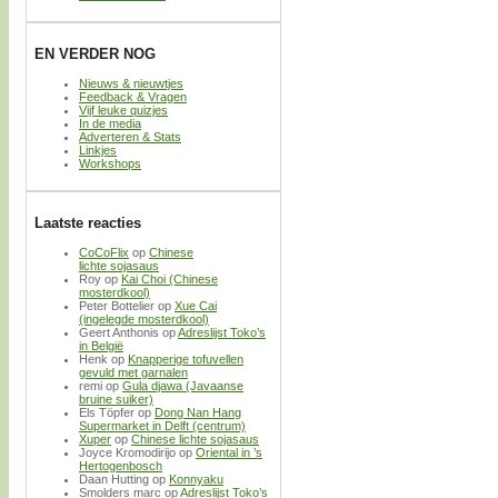
EN VERDER NOG
Nieuws & nieuwtjes
Feedback & Vragen
Vijf leuke quizjes
In de media
Adverteren & Stats
Linkjes
Workshops
Laatste reacties
CoCoFlix
op
Chinese
lichte sojasaus
Roy
op
Kai Choi (Chinese
mosterdkool)
Peter Bottelier
op
Xue Cai
(ingelegde mosterdkool)
Geert Anthonis
op
Adreslijst Toko’s
in België
Henk
op
Knapperige tofuvellen
gevuld met garnalen
remi
op
Gula djawa (Javaanse
bruine suiker)
Els Töpfer
op
Dong Nan Hang
Supermarket in Delft (centrum)
Xuper
op
Chinese lichte sojasaus
Joyce Kromodirijo
op
Oriental in ’s
Hertogenbosch
Daan Hutting
op
Konnyaku
Smolders marc
op
Adreslijst Toko’s