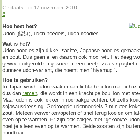
Geplaatst op
17 november 2010
6
Hoe heet het?
Udon (饂飩), udon noedels, udon noodles.
Wat is het?
Udon noodles zijn dikke, zachte, Japanse noodles gemaak
en zout. Dus geen ei en daarom ook mooi wit. Het deeg wo
gewoon uitgerold en gesneden, een beetje zoals spaghetti.
dunnere udon-variant, die noemt men “hiyamugi”.
Hoe te gebruiken?
In Japan wordt udon vaak in een lichte bouillon met lichte
dus dan
ramen
, die wordt in een krachtige bouillon met st
Maar udon is ook lekker in roerbakgerechten. Of zelfs ko
sojasausdressing. Gedroogde udonnoedels 7 minuten koken
zout. Meteen verwerken/opeten of snel terug koelen om lat
even op te warmen. Er zijn ook zakjes met “gekookte udon
hoef je alleen even op te warmen. Beide soorten zijn buite
houdbaar.