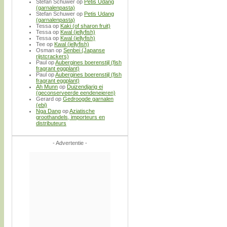
Stefan Schuwer
op
Petis Udang
(garnalenpasta)
Stefan Schuwer
op
Petis Udang
(garnalenpasta)
Tessa
op
Kaki (of sharon fruit)
Tessa
op
Kwal (jellyfish)
Tessa
op
Kwal (jellyfish)
Tee
op
Kwal (jellyfish)
Osman
op
Senbei (Japanse
rijstcrackers)
Paul
op
Aubergines boerenstijl (fish
fragrant eggplant)
Paul
op
Aubergines boerenstijl (fish
fragrant eggplant)
Ah Munn
op
Duizendjarig ei
(geconserveerde eendeneieren)
Gerard
op
Gedroogde garnalen
(ebi)
Nga Dang
op
Aziatische
groothandels, importeurs en
distributeurs
- Advertentie -