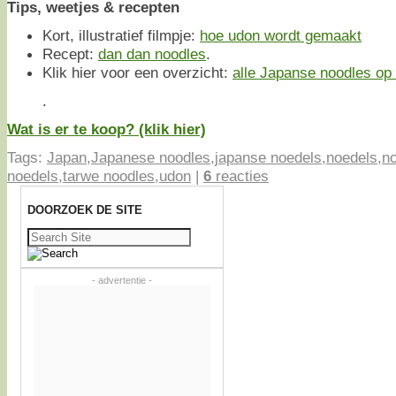
Tips, weetjes & recepten
Kort, illustratief filmpje:
hoe udon wordt gemaakt
Recept:
dan dan noodles
.
Klik hier voor een overzicht:
alle Japanse noodles op e
.
Wat is er te koop? (klik hier)
Tags:
Japan
,
Japanese noodles
,
japanse noedels
,
noedels
,
n
noedels
,
tarwe noodles
,
udon
|
6
reacties
DOORZOEK DE SITE
Zoeken
naar:
- advertentie -