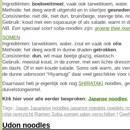
Ingrediënten:
boekweitmeel
, vaak ook tarwebloem, water.
Methode: het deeg wordt uitgerold en in sliertjes
gesneden
Consistentie: niet dik, niet dun, bruin/beige, stevige bite,
Gebruik: koud met een sojasausje of als salade, warm in d
NB. Een speciaal soort soba-noodles zijn:
groene thee noo
SOMEN
Ingrediënten: tarwebloem, water, zout en vaak ook
olie
.
Methode: het deeg wordt in dunne draden
getrokken
.
Consistentie:
dun
, wit maar beetje glazig, elastisch.
Gebruik: meestal koud, in de zomer, met een lichte dressi
en dashi. Of in een koude salade. Soms ook warm, als verm
de dunne udonsoort “Hiyamugi” daar veel geschikter voor i
Daarnaast heb je eigenlijk ook nog
SHIRATAKI
noodles, g
duivelstongwortel.
Klik hier voor alle eerder besproken:
Japanse noodles
.
Tags:
Japan
,
Japanese noodles
,
japanse noedels
,
noedels
,
n
rijtje
,
overzicht
,
Ramen
,
Soba
,
somen
,
udon
,
verschillen
|
Geef
Udon noodles