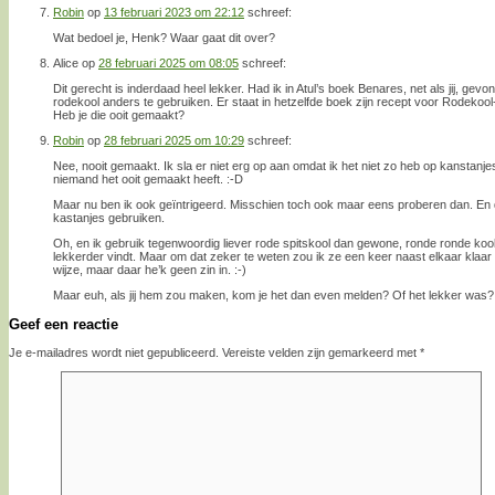
Robin
op
13 februari 2023 om 22:12
schreef:
Wat bedoel je, Henk? Waar gaat dit over?
Alice
op
28 februari 2025 om 08:05
schreef:
Dit gerecht is inderdaad heel lekker. Had ik in Atul’s boek Benares, net als jij, ge
rodekool anders te gebruiken. Er staat in hetzelfde boek zijn recept voor Rodekool-k
Heb je die ooit gemaakt?
Robin
op
28 februari 2025 om 10:29
schreef:
Nee, nooit gemaakt. Ik sla er niet erg op aan omdat ik het niet zo heb op kanstanjes. 
niemand het ooit gemaakt heeft. :-D
Maar nu ben ik ook geïntrigeerd. Misschien toch ook maar eens proberen dan. E
kastanjes gebruiken.
Oh, en ik gebruik tegenwoordig liever rode spitskool dan gewone, ronde ronde kool. 
lekkerder vindt. Maar om dat zeker te weten zou ik ze een keer naast elkaar klaa
wijze, maar daar he’k geen zin in. :-)
Maar euh, als jij hem zou maken, kom je het dan even melden? Of het lekker was?
Geef een reactie
Je e-mailadres wordt niet gepubliceerd.
Vereiste velden zijn gemarkeerd met
*