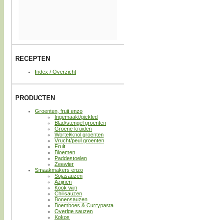
RECEPTEN
Index / Overzicht
PRODUCTEN
Groenten, fruit enzo
Ingemaakt/pickled
Blad/stengel groenten
Groene kruiden
Wortel/knol groenten
Vrucht/peul groenten
Fruit
Bloemen
Paddestoelen
Zeewier
Smaakmakers enzo
Sojasauzen
Azijnen
Kook wijn
Chilisauzen
Bonensauzen
Boemboes & Currypasta
Overige sauzen
Kokos