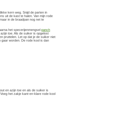
dikke kern weg. Snijd de parten in
s uit de kast te halen. Van mijn rode
 maar in de braadpan nog net te
 daarna het specerijenmengsel
panch
zijn toe. Als de suiker is opgelost
 pruttelen. Let op dat je de suiker niet
n gaar worden. De rode kool is dan
ut en azijn toe en als de suiker is
 Voeg het zakje kant-en-klare rode kool