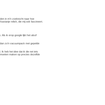
vonden in m’n zoektocht naar hoe
astanje relish, die mij ook fascineert.
Als ik erop google lijkt het alsof
n dan zo’n vacuumpack met gepelde
Ik heb het idee dat ik die net iets
r moeten maken op precies dezelfde