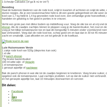
1 scheutje Calvados (of ga ik nu te ver?)
Bereiding
Haal de buitenste bladeren van de rode kool, snijd in kwarten of achtsten en snijd de witte, 
dunne reepjes. Als je een keukenmachine hebt is dit een goede gelegenheid om die weer een
kool van 1,7 kg hield ik 1,4 kg gesneden rode kool over, een onhandige grote hoeveelheid,
handelen en gelukkig is het goed in porties in te vriezen.
Verhit een grote pan met dikke bodem op middelhoog vuur. Voeg de olie toe en al vrij snel
phoran
. Als de zaadjes zachtjes binnen te ploppen voeg je de basterdsuiker, het zout en de a
voeg je het blikje tomatenpuree toe en laat dit mengseltje 5 minuten onder voortdurend roeren
laat verbranden. Voeg dan de rode kool toe, schep goed om en laat dan in 30 tot 45 minute
zacht en smakelijk. Laat afkoelen en zet tot gebruik in de koelkast.
Luie Huisvrouwen Versie
1 zakje rode kool van 520g (diepvries kan ook)
1 el olie
2 tl
panch phoran
75g bruine basterdsuiker
100 ml witte wijn- of
rijstazijn
1 el tomatenpuree
1 geraspt appeltje of
nashipeer
Bak de panch phoran in wat olie tot de zaadjes beginnen te knetteren. Voeg bruine suiker, zo
opgelost ook de tomatenpuree. Laat zachtjes pruttelen. Let op dat de suiker niet verbrandt.
en het geraspte appeltje toe, laat 10 minuutjes doorwarmen en serveer.
Dit delen:
Facebook
X
Print
Pinterest