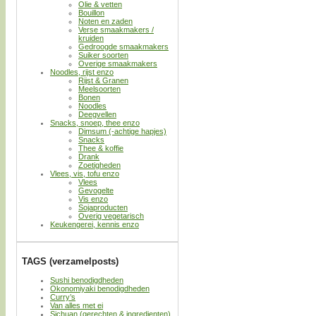
Olie & vetten
Bouillon
Noten en zaden
Verse smaakmakers /
kruiden
Gedroogde smaakmakers
Suiker soorten
Overige smaakmakers
Noodles, rijst enzo
Rijst & Granen
Meelsoorten
Bonen
Noodles
Deegvellen
Snacks, snoep, thee enzo
Dimsum (-achtige hapjes)
Snacks
Thee & koffie
Drank
Zoetigheden
Vlees, vis, tofu enzo
Vlees
Gevogelte
Vis enzo
Sojaproducten
Overig vegetarisch
Keukengerei, kennis enzo
TAGS (verzamelposts)
Sushi benodigdheden
Okonomiyaki benodigdheden
Curry’s
Van alles met ei
Sichuan (gerechten & ingredienten)