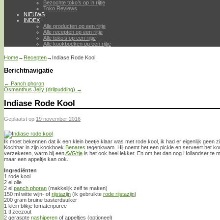
Bezochte toko’s op ’n rijtje
Toko Reviews
NIEUWS
INDEX
Alle producten op een rijtje
Alle recepten op een rijtje
Alle toko’s op een rijtje
Alle kookboeken op een rijtje
Home
→
Recepten
→
Indiase Rode Kool
Berichtnavigatie
←
Panch phoron
Osmanthus Jelly (drilpudding)
→
Indiase Rode Kool
Geplaatst op
19 november 2016
Ik moet bekennen dat ik een klein beetje klaar was met rode kool, ik had er eigenlijk geen zin
Kochhar in zijn kookboek
Benares
tegenkwam. Hij noemt het een pickle en serveert het kou
verzekeren, warm bij een
AVG’tje
is het ook heel lekker. En om het dan nog Hollandser te 
maar een appeltje kan ook.
Ingrediënten
1 rode kool
2 el olie
2 el
panch phoran
(makkelijk zelf te maken)
150 ml witte wijn- of
rijstazijn
(ik gebruikte
rode rijstazijn
)
200 gram bruine basterdsuiker
1 klein blikje tomatenpuree
1 tl zeezout
2 geraspte
nashiperen
of appeltjes (optioneel)