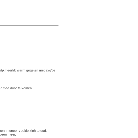
jk heerlijk warm gegeten met avg’tje
ter mee door te komen.
nen, meneer voelde zich te oud.
 geen meer.