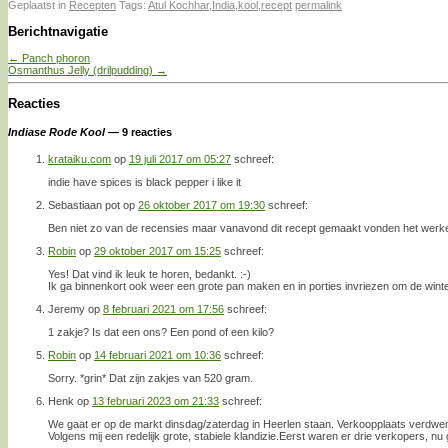
Geplaatst in
Recepten
Tags:
Atul Kochhar
,
India
,
kool
,
recept
permalink
Berichtnavigatie
←
Panch phoron
Osmanthus Jelly (drilpudding)
→
Reacties
Indiase Rode Kool
— 9 reacties
krataiku.com
op
19 juli 2017 om 05:27
schreef:
indie have spices is black pepper i like it
Sebastiaan pot
op
26 oktober 2017 om 19:30
schreef:
Ben niet zo van de recensies maar vanavond dit recept gemaakt vonden het werkeli
Robin
op
29 oktober 2017 om 15:25
schreef:
Yes! Dat vind ik leuk te horen, bedankt. :-)
Ik ga binnenkort ook weer een grote pan maken en in porties invriezen om de win
Jeremy
op
8 februari 2021 om 17:56
schreef:
1 zakje? Is dat een ons? Een pond of een kilo?
Robin
op
14 februari 2021 om 10:36
schreef:
Sorry. *grin* Dat zijn zakjes van 520 gram.
Henk
op
13 februari 2023 om 21:33
schreef:
We gaat er op de markt dinsdag/zaterdag in Heerlen staan. Verkoopplaats verdwe
Volgens mij een redelijk grote, stabiele klandizie.Eerst waren er drie verkopers, nu