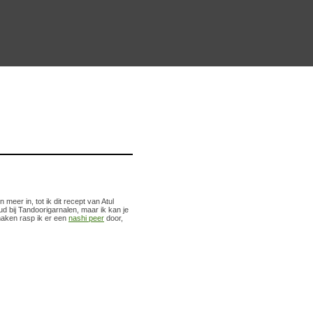
 meer in, tot ik dit recept van Atul
d bij Tandoorigarnalen, maar ik kan je
maken rasp ik er een
nashi peer
door,