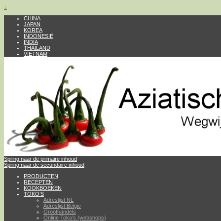
↓
CHINA
JAPAN
KOREA
INDONESIË
INDIA
THAILAND
VIETNAM
Spring naar de primaire inhoud
Spring naar de secundaire inhoud
PRODUCTEN
RECEPTEN
KOOKBOEKEN
TOKO’S
Adreslijst NL
Adreslijst België
Groothandels
Online Toko’s (webshops)