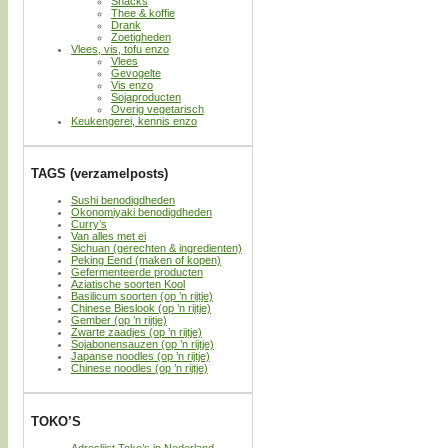
Snacks
Thee & koffie
Drank
Zoetigheden
Vlees, vis, tofu enzo
Vlees
Gevogelte
Vis enzo
Sojaproducten
Overig vegetarisch
Keukengerei, kennis enzo
TAGS (verzamelposts)
Sushi benodigdheden
Okonomiyaki benodigdheden
Curry’s
Van alles met ei
Sichuan (gerechten & ingredienten)
Peking Eend (maken of kopen)
Gefermenteerde producten
Aziatische soorten Kool
Basilicum soorten (op ’n rijtje)
Chinese Bieslook (op ’n rijtje)
Gember (op ’n rijtje)
Zwarte zaadjes (op ’n rijtje)
Sojabonensauzen (op ’n rijtje)
Japanse noodles (op ’n rijtje)
Chinese noodles (op ’n rijtje)
TOKO’S
Adreslijst Toko’s in Nederland