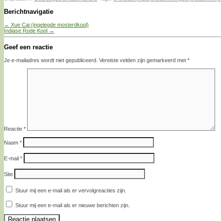
Berichtnavigatie
←
Xue Cai (ingelegde mosterdkool)
Indiase Rode Kool
→
Geef een reactie
Je e-mailadres wordt niet gepubliceerd.
Vereiste velden zijn gemarkeerd met
*
Reactie
*
Naam
*
E-mail
*
Site
Stuur mij een e-mail als er vervolgreacties zijn.
Stuur mij een e-mail als er nieuwe berichten zijn.