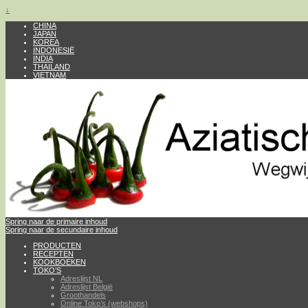
↓
CHINA
JAPAN
KOREA
INDONESIË
INDIA
THAILAND
VIETNAM
Spring naar de primaire inhoud
Spring naar de secundaire inhoud
PRODUCTEN
RECEPTEN
KOOKBOEKEN
TOKO’S
Adreslijst NL
Adreslijst België
Groothandels
Online Toko’s (webshops)