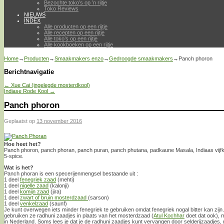
Bezochte toko’s op ’n rijtje
Toko Reviews
NIEUWS
INDEX
Alle producten op een rijtje
Alle recepten op een rijtje
Alle toko’s op een rijtje
Alle kookboeken op een rijtje
Home
→
Producten
→
Smaakmakers enzo
→
Gedroogde smaakmakers
→
Panch phoron
Berichtnavigatie
←
Xue Cai (ingelegde mosterdkool)
Indiase Rode Kool
→
Panch phoron
Geplaatst op
13 november 2016
Hoe heet het?
Panch phoron, panch phoran, panch puran, panch phutana, padkaune Masala, Indiaas vijfkru
5-spice.
Wat is het?
Panch phoran is een specerijenmengsel bestaande uit :
1 deel
fenegriek zaad
(mehti)
1 deel
nigelle zaad
(kalonji)
1 deel
komijn zaad
(jira)
1 deel
zwart of bruin mosterdzaad
(sarson)
1 deel
venkelzaad
(saunf)
Je kunt overwegen iets minder fenegriek te gebruiken omdat fenegriek nogal bitter kan zijn.
gebruiken ze radhuni zaadjes in plaats van het mosterdzaad (
Atul Kochhar
doet dat ook), m
in Nederland. Soms lees je dat je de radhuni zaadjes kunt vervangen door selderijzaadjes, 