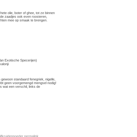
hete olie, boter of ghee, tot ze binnen
nt de zaadjes ook even roosteren,
echten mee op smaak te brengen.
Van Exotische Specerijen)
alonji
 gewoon standaard fenegriek, nigelle,
 hebt geen voorgemengd mengsel nodig!
s wat een verschil, links de
ijfkruidenpoeder
permalink