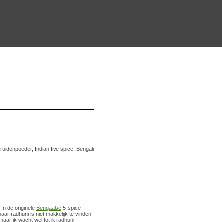
idenpoeder, Indian five spice, Bengali
 In de originele
Bengaalse
5-spice
aar radhuni is niet makkelijk te vinden
maar ik wacht wel tot ik radhuni