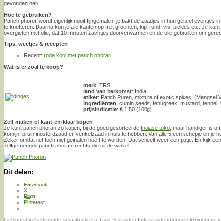
gevonden heb.
Hoe te gebruiken?
Panch phoron wordt eigenlijk nooit fijngemalen, je bakt de zaadjes in hun geheel eventjes in 
te knetteren. Daarna kun je alle kanten op met groenten, kip, rund, vis, pickles etc. Je ku
overgieten met olie, dat 10 minuten zachtjes doorverwarmen en de olie gebruiken om ger
Tips, weetjes & recepten
Recept:
rode kool met panch phoran
.
Wat is er zoal te koop?
merk
: TRS
land van herkomst
: India
etiket
: Panch Puren, mixture of exotic spices. (Mengsel 
ingrediënten
: cumin seeds, fenugreek, mustard, fennel, k
prijsindicatie
: € 1,50 (100g)
Zelf maken of kant-en-klaar kopen
Je kunt panch phoran zo kopen, bij de goed gesorteerde
Indiase toko
, maar handiger is om
komijn, bruin mosterdzaad en venkelzaad in huis te hebben. Van alle 5 een schepje en je
Zeker omdat het toch niet gemalen hoeft te worden. Dat scheelt weer een potje. En kijk een
zelfgemengde panch phoran, rechts die uit de winkel:
Dit delen:
Facebook
X
Print
Pinterest
Geplaatst in
Gedroogde smaakmakers
Tags:
5-kruiden
,
India
,
kruidenmengsel
,
kruidenmix
,
v