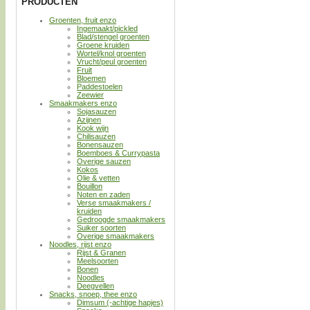
PRODUCTEN
Groenten, fruit enzo
Ingemaakt/pickled
Blad/stengel groenten
Groene kruiden
Wortel/knol groenten
Vrucht/peul groenten
Fruit
Bloemen
Paddestoelen
Zeewier
Smaakmakers enzo
Sojasauzen
Azijnen
Kook wijn
Chilisauzen
Bonensauzen
Boemboes & Currypasta
Overige sauzen
Kokos
Olie & vetten
Bouillon
Noten en zaden
Verse smaakmakers /
kruiden
Gedroogde smaakmakers
Suiker soorten
Overige smaakmakers
Noodles, rijst enzo
Rijst & Granen
Meelsoorten
Bonen
Noodles
Deegvellen
Snacks, snoep, thee enzo
Dimsum (-achtige hapjes)