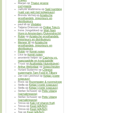
Marjan
op
Thaise groene
currypasta
JaRoW Wattimena
op
Saté kambing
(saté van geit met ketjapsaus)
Brenda Verheij
op
Aziatische
groothandels, importeurs en
distributeurs
paul idi
op
Vindaloo
Tatjana Driessen
op
Online Toko’s
Irene Jongebloed
op
Wah Nam
Hong in Amsterdam (Duivendrecht)
Robin
op
Aziatische groothandels,
importeurs en distributeurs
Meneer W
op
Aziatische
groothandels, importeurs en
distributeurs
Robin
op
Kemiri noten
Lisa
op
Kemiri noten
anonieme helper
op
Caiziyou vs.
raapzaadolie en koolzaadolie
Truus
op
Asafoetida (duivelsdrek)
Arthur Wetselaar
op
Sojascheuten
Yuriani Sudarmo
op
Chinese
supermarkt Tam Food in Tilburg
Jan van Lieshout
op
Ketjap (zoete
sojasaus)
Roos
op
Rozenwater & rozensiroop
Stella
op
Ketjap (zoete sojasaus)
Stella
op
Ketjap (zoete sojasaus)
Stefan Schuwer
op
Petis Udang
(garnalenpasta)
Stefan Schuwer
op
Petis Udang
(garnalenpasta)
Tessa
op
Kaki (of sharon fruit)
Tessa
op
Kwal (jellyfish)
Tessa
op
Kwal (jellyfish)
Tee
op
Kwal (jellyfish)