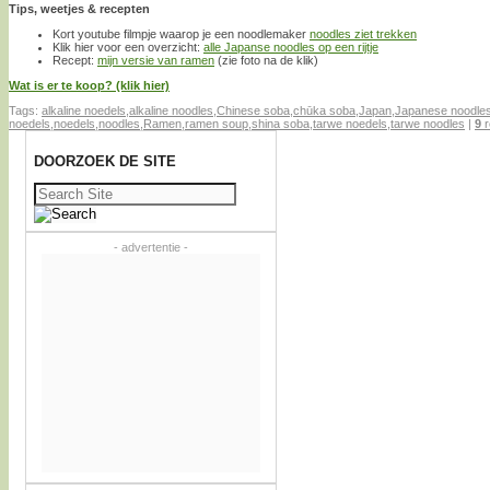
Tips, weetjes & recepten
Kort youtube filmpje waarop je een noodlemaker
noodles ziet trekken
Klik hier voor een overzicht:
alle Japanse noodles op een rijtje
Recept:
mijn versie van ramen
(zie foto na de klik)
Wat is er te koop? (klik hier)
Tags:
alkaline noedels
,
alkaline noodles
,
Chinese soba
,
chūka soba
,
Japan
,
Japanese noodle
noedels
,
noedels
,
noodles
,
Ramen
,
ramen soup
,
shina soba
,
tarwe noedels
,
tarwe noodles
|
9
r
DOORZOEK DE SITE
Zoeken
naar:
- advertentie -