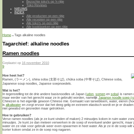
Bezochte toko’s op ’n rijtje
Toko Reviews
NIEUWS
INDEX
Alle producten op een rijtje
Alle recepten op een rijtje
Alle toko’s op een rijtje
Alle kookboeken op een rijtje
Home
→Tags
alkaline noodles
Tagarchief:
alkaline noodles
Ramen noodles
Geplaatst op
16 november 2010
9
Hoe heet het?
Ramen, (ラーメン), shina soba (支那そば), chūka soba (中華そば), Chinese soba,
Japanese soup noodles, Japanse soepnoedels.
Wat is het?
In tegenstelling tot de drie andere basisnoodles uit Japan (
udon
,
somen
en
soba
) is ramen
maar eerder van het gerecht waar ze in gebruikt worden, namelijk
Japanse noodle soep (r
Chinezen is het eigenlijk gewoon Chinese mie. Gemaakt van tarwebloem, water, eieren (hoewe
is
alkaliwater
en zorgt ervoor dat het deeg gelig en extreem elastisch wordt en je er drad
niet gewalsd en gesneden maar getrokken.
Hoe te gebruiken?
Verse ramen noodles (als je ze kunt vinden of maken) 2 minuutjes koken in ruim water z
minuutjes. Je kunt ze dan meteen verwerken in de soep of eventueel ander gerecht, maar j
water en ze vlak voor gebruik weer even opwarmen in heet water. Als je ze in de soep wilt 
korter koken omdat ze in de soep nog nagaren.