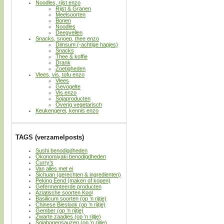
Noodles, rijst enzo
Rijst & Granen
Meelsoorten
Bonen
Noodles
Deegvellen
Snacks, snoep, thee enzo
Dimsum (-achtige hapjes)
Snacks
Thee & koffie
Drank
Zoetigheden
Vlees, vis, tofu enzo
Vlees
Gevogelte
Vis enzo
Sojaproducten
Overig vegetarisch
Keukengerei, kennis enzo
TAGS (verzamelposts)
Sushi benodigdheden
Okonomiyaki benodigdheden
Curry’s
Van alles met ei
Sichuan (gerechten & ingredienten)
Peking Eend (maken of kopen)
Gefermenteerde producten
Aziatische soorten Kool
Basilicum soorten (op ’n rijtje)
Chinese Bieslook (op ’n rijtje)
Gember (op ’n rijtje)
Zwarte zaadjes (op ’n rijtje)
Sojabonensauzen (op ’n rijtje)