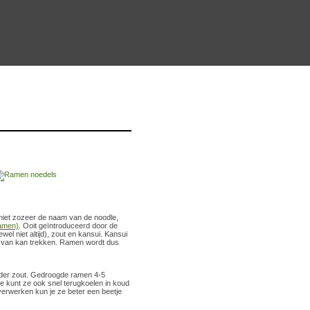
 niet zozeer de naam van de noodle,
amen)
. Ooit geïntroduceerd door de
l niet altijd), zout en kansui. Kansui
en van kan trekken. Ramen wordt dus
onder zout. Gedroogde ramen 4-5
e kunt ze ook snel terugkoelen in koud
verwerken kun je ze beter een beetje