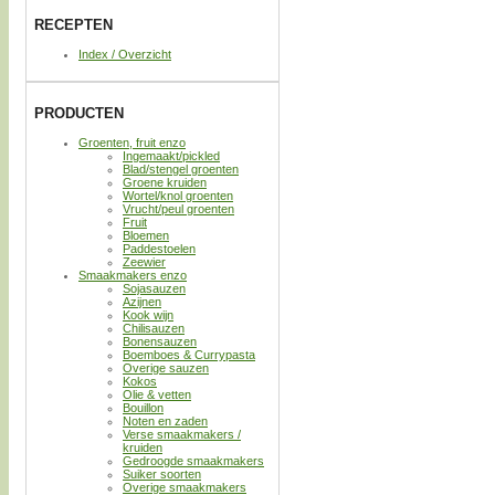
RECEPTEN
Index / Overzicht
PRODUCTEN
Groenten, fruit enzo
Ingemaakt/pickled
Blad/stengel groenten
Groene kruiden
Wortel/knol groenten
Vrucht/peul groenten
Fruit
Bloemen
Paddestoelen
Zeewier
Smaakmakers enzo
Sojasauzen
Azijnen
Kook wijn
Chilisauzen
Bonensauzen
Boemboes & Currypasta
Overige sauzen
Kokos
Olie & vetten
Bouillon
Noten en zaden
Verse smaakmakers /
kruiden
Gedroogde smaakmakers
Suiker soorten
Overige smaakmakers