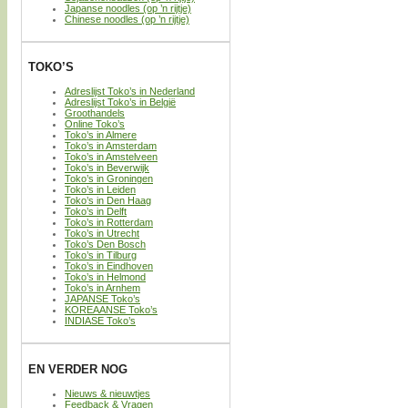
Japanse noodles (op ’n rijtje)
Chinese noodles (op ’n rijtje)
TOKO’S
Adreslijst Toko’s in Nederland
Adreslijst Toko’s in België
Groothandels
Online Toko’s
Toko’s in Almere
Toko’s in Amsterdam
Toko’s in Amstelveen
Toko’s in Beverwijk
Toko’s in Groningen
Toko’s in Leiden
Toko’s in Den Haag
Toko’s in Delft
Toko’s in Rotterdam
Toko’s in Utrecht
Toko’s Den Bosch
Toko’s in Tilburg
Toko’s in Eindhoven
Toko’s in Helmond
Toko’s in Arnhem
JAPANSE Toko’s
KOREAANSE Toko’s
INDIASE Toko’s
EN VERDER NOG
Nieuws & nieuwtjes
Feedback & Vragen