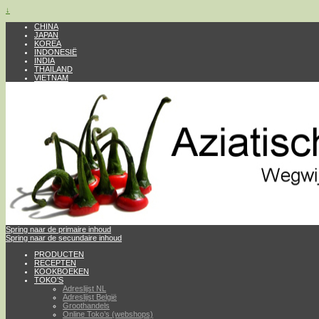
↓
CHINA
JAPAN
KOREA
INDONESIË
INDIA
THAILAND
VIETNAM
Spring naar de primaire inhoud
Spring naar de secundaire inhoud
PRODUCTEN
RECEPTEN
KOOKBOEKEN
TOKO’S
Adreslijst NL
Adreslijst België
Groothandels
Online Toko’s (webshops)