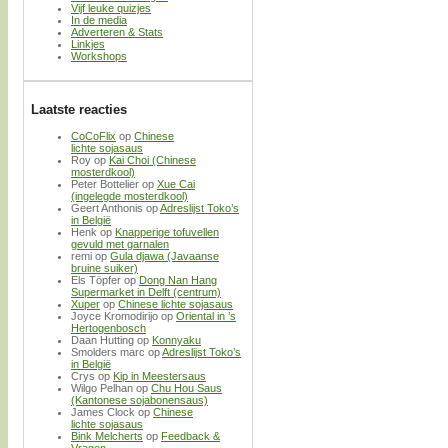
Vijf leuke quizjes
In de media
Adverteren & Stats
Linkjes
Workshops
Laatste reacties
CoCoFlix
op
Chinese
lichte sojasaus
Roy
op
Kai Choi (Chinese
mosterdkool)
Peter Bottelier
op
Xue Cai
(ingelegde mosterdkool)
Geert Anthonis
op
Adreslijst Toko’s
in België
Henk
op
Knapperige tofuvellen
gevuld met garnalen
remi
op
Gula djawa (Javaanse
bruine suiker)
Els Töpfer
op
Dong Nan Hang
Supermarket in Delft (centrum)
Xuper
op
Chinese lichte sojasaus
Joyce Kromodirijo
op
Oriental in ’s
Hertogenbosch
Daan Hutting
op
Konnyaku
Smolders marc
op
Adreslijst Toko’s
in België
Crys
op
Kip in Meestersaus
Wilgo Pelhan
op
Chu Hou Saus
(Kantonese sojabonensaus)
James Clock
op
Chinese
lichte sojasaus
Bink Melcherts
op
Feedback &
Vragen