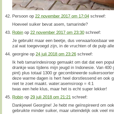
Persoon
op
22 november 2017 om 17:04
schreef:
Hoeveel suiker bevat asem, tamarinde?
Robin
op
22 november 2017 om 23:30
schreef:
Je gebruikt maar een beetje, dus verwaarloosbaar wein
zal wat toegevoegd zijn, in de vruchten of de pulp alle
georgine
op
24 juli 2018 om 23:26
schreef:
Ik heb tamarindesiroop gemaakt om dat dat een popula
drankje was tijdens mijn jeugd in Indonesie. Van 400
pint) plus totaal 1300 gr gecombineerde suikersoorten k
deze warme dagen is hert heel dorstlessend en ook ge
niet te zoet maakt. water:asemsiroop = 4:1
twas een hele klus, maar het is echt super lekker!
Robin
op
29 juli 2018 om 21:21
schreef:
Dankjewel Georgine! Je hebt me geïnspireerd om ook
gebruikte minder suiker, maar uiteindelijk ook veel m