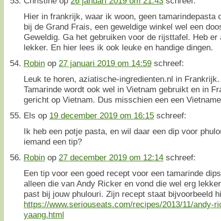
Christine
op
26 januari 2019 om 21:43
schreef:
Hier in frankrijk, waar ik woon, geen tamarindepasta 
bij de Grand Frais, een geweldige winkel wel een doo
Geweldig. Ga het gebruiken voor de rijsttafel. Heb er 
lekker. En hier lees ik ook leuke en handige dingen.
Robin
op
27 januari 2019 om 14:59
schreef:
Leuk te horen, aziatische-ingredienten.nl in Frankrijk. 
Tamarinde wordt ook wel in Vietnam gebruikt en in Fr
gericht op Vietnam. Dus misschien een een Vietnam
Els
op
19 december 2019 om 16:15
schreef:
Ik heb een potje pasta, en wil daar een dip voor phul
iemand een tip?
Robin
op
27 december 2019 om 12:14
schreef:
Een tip voor een goed recept voor een tamarinde dips
alleen die van Andy Ricker en vond die wel erg lekker,
past bij jouw phulouri. Zijn recept staat bijvoorbeeld hi
https://www.seriouseats.com/recipes/2013/11/andy-ri
yaang.html