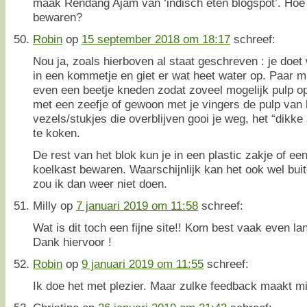
maak Rendang Ajam van ‘indisch eten blogspot’. Hoe 
bewaren?
Robin
op
15 september 2018 om 18:17
schreef:
Nou ja, zoals hierboven al staat geschreven : je doet
in een kommetje en giet er wat heet water op. Paar m
even een beetje kneden zodat zoveel mogelijk pulp op
met een zeefje of gewoon met je vingers de pulp van
vezels/stukjes die overblijven gooi je weg, het “dikk
te koken.
De rest van het blok kun je in een plastic zakje of een
koelkast bewaren. Waarschijnlijk kan het ook wel bui
zou ik dan weer niet doen.
Milly
op
7 januari 2019 om 11:58
schreef:
Wat is dit toch een fijne site!! Kom best vaak even lan
Dank hiervoor !
Robin
op
9 januari 2019 om 11:55
schreef:
Ik doe het met plezier. Maar zulke feedback maakt mij