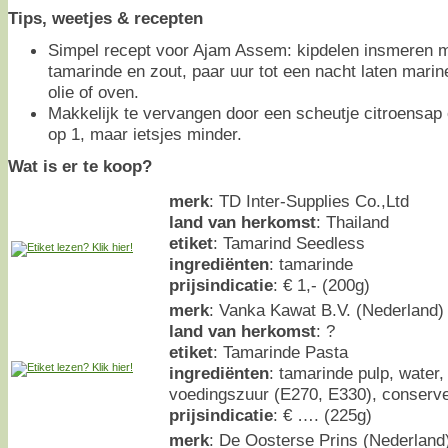
Tips, weetjes & recepten
Simpel recept voor Ajam Assem: kipdelen insmeren m
tamarinde en zout, paar uur tot een nacht laten mari
olie of oven.
Makkelijk te vervangen door een scheutje citroensap o
op 1, maar ietsjes minder.
Wat is er te koop?
merk
: TD Inter-Supplies Co.,Ltd
land van herkomst
: Thailand
etiket
: Tamarind Seedless
ingrediënten
: tamarinde
prijsindicatie
: € 1,- (200g)
merk
: Vanka Kawat B.V. (Nederland)
land van herkomst
: ?
etiket
: Tamarinde Pasta
ingrediënten
: tamarinde pulp, water, 
voedingszuur (E270, E330), conserv
prijsindicatie
: € …. (225g)
merk
: De Oosterse Prins (Nederland