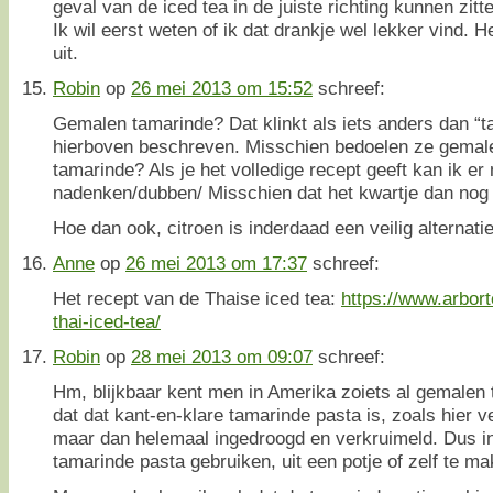
geval van de iced tea in de juiste richting kunnen zitt
Ik wil eerst weten of ik dat drankje wel lekker vind. H
uit.
Robin
op
26 mei 2013 om 15:52
schreef:
Gemalen tamarinde? Dat klinkt als iets anders dan “t
hierboven beschreven. Misschien bedoelen ze gemal
tamarinde? Als je het volledige recept geeft kan ik er
nadenken/dubben/ Misschien dat het kwartje dan nog v
Hoe dan ook, citroen is inderdaad een veilig alternati
Anne
op
26 mei 2013 om 17:37
schreef:
Het recept van de Thaise iced tea:
https://www.arbor
thai-iced-tea/
Robin
op
28 mei 2013 om 09:07
schreef:
Hm, blijkbaar kent men in Amerika zoiets al gemalen
dat dat kant-en-klare tamarinde pasta is, zoals hier ve
maar dan helemaal ingedroogd en verkruimeld. Dus in 
tamarinde pasta gebruiken, uit een potje of zelf te ma