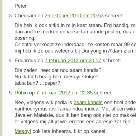
Peter
Cheukam
op
26 oktober 2010 om 20:53
schreef:
Die heb ik ook altijd in mijn kast staan. Erg handig, m
dan andere merken en verse tamarinde peulen, dus 
dosering.
Oriental verkoopt ze inderdaad, ze kosten maar 99 ce
mij heb ik ze ook weleens bij Dunyong in A’dam zien l
Eduardus
op
7 februari 2012 om 20:57
schreef:
Die zaden, heet dat nou asam kandis?
Nu ik toch bezig ben, mesoyi stokje?
tabia bun?….peper?
Robin
op
7 februari 2012 om 22:35
schreef:
Nee, volgens wikipedia is
asam kandis
een heel ander
xanthochymus ipv Tamarindus indica. Met alleen wiki
Java en Maleisië, dus ik ben bang ook niet zo makkeli
er volgens mij altijd wel ergens een adresje zal zijn. ;
Mesoyi
ook iets inheems, lijkt op kaneel.