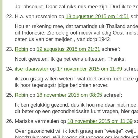
Ja, absoluut. Daar zal niks mis mee zijn. Durf ik te ze
H.a. van rosmalen
op
18 augustus 2015 om 14:51
sch
Hou er rekening mee, dat tamarinde uit Thailand and
uit Indonesië. Zie ook groot nieuw volledig Oost Ind
catenius van der meijden , van dorp 1942
Robin
op
19 augustus 2015 om 21:31
schreef:
Nooit geweten. Ik ga het eens uittesten. Thanks.
ilse klaarwater
op
17 november 2015 om 11:39
schree
ik zou graag willen weten : wat doet asem met onze 
ik hoor tegensgstrijdige berichten erover.
Robin
op
18 november 2015 om 08:05
schreef:
Ik ben gelukkig gezond, dus ik hou me daar niet mee b
dit beter op een gezondheidssite kunt vragen, hier gaa
Mariska vermeulen
op
18 november 2015 om 11:39
s
Over gezondheid wil ik toch graag een “weetje” kwijt
bloedzuiverend. Wij kregen dit vroeger om jeugdpuistj