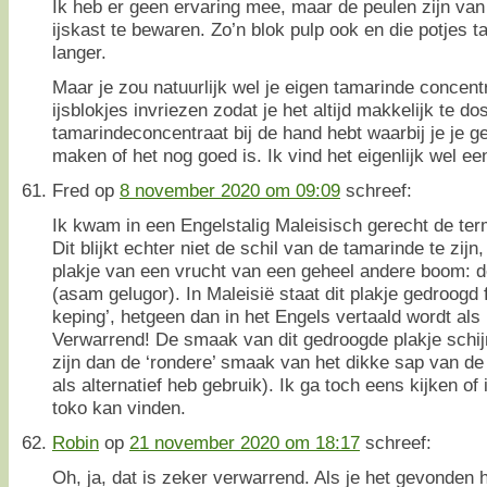
Ik heb er geen ervaring mee, maar de peulen zijn van 
ijskast te bewaren. Zo’n blok pulp ook en die potjes 
langer.
Maar je zou natuurlijk wel je eigen tamarinde concen
ijsblokjes invriezen zodat je het altijd makkelijk te
tamarindeconcentraat bij de hand hebt waarbij je je g
maken of het nog goed is. Ik vind het eigenlijk wel ee
Fred
op
8 november 2020 om 09:09
schreef:
Ik kwam in een Engelstalig Maleisisch gerecht de term
Dit blijkt echter niet de schil van de tamarinde te zi
plakje van een vrucht van een geheel andere boom: de
(asam gelugor). In Maleisië staat dit plakje gedroogd 
keping’, hetgeen dan in het Engels vertaald wordt als 
Verwarrend! De smaak van dit gedroogde plakje schij
zijn dan de ‘rondere’ smaak van het dikke sap van de
als alternatief heb gebruik). Ik ga toch eens kijken of 
toko kan vinden.
Robin
op
21 november 2020 om 18:17
schreef:
Oh, ja, dat is zeker verwarrend. Als je het gevonden h