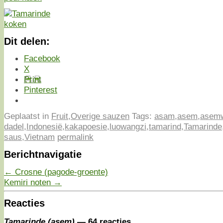
Dit delen:
Facebook
X
Print
Pinterest
Geplaatst in
Fruit
,
Overige sauzen
Tags:
asam
,
asem
,
asemw
dadel
,
Indonesië
,
kakapoesie
,
luowangzi
,
tamarind
,
Tamarinde
saus
,
Vietnam
permalink
Berichtnavigatie
←
Crosne (pagode-groente)
Kemiri noten
→
Reacties
Tamarinde (asem)
— 64 reacties