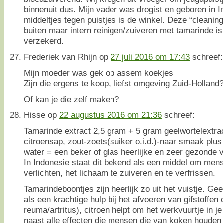
binnenuit dus. Mijn vader was drogist en geboren in I
middeltjes tegen puistjes is de winkel. Deze “cleanin
buiten maar intern reinigen/zuiveren met tamarinde is
verzekerd.
Frederiek van Rhijn
op
27 juli 2016 om 17:43
schreef:
Mijn moeder was gek op assem koekjes
Zijn die ergens te koop, liefst omgeving Zuid-Holland
Of kan je die zelf maken?
Hisse
op
22 augustus 2016 om 21:36
schreef:
Tamarinde extract 2,5 gram + 5 gram geelwortelextrac
citroensap, zout-zoets(suiker o.i.d.)-naar smaak plu
water = een beker of glas heerlijke en zeer gezonde v
In Indonesie staat dit bekend als een middel om menst
verlichten, het lichaam te zuiveren en te verfrissen.
Tamarindeboontjes zijn heerlijk zo uit het vuistje. Ge
als een krachtige hulp bij het afvoeren van gifstoffen 
reuma/artritus), citroen helpt om het werkvuurtje in j
naast alle effecten die mensen die van koken houden