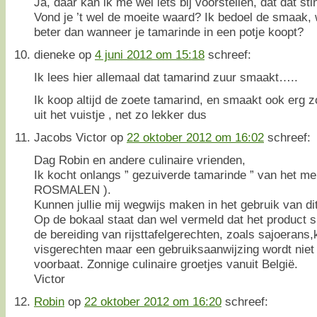
Ja, daar kan ik me wel iets bij voorstellen, dat dat stin
Vond je ’t wel de moeite waard? Ik bedoel de smaak, 
beter dan wanneer je tamarinde in een potje koopt?
dieneke
op
4 juni 2012 om 15:18
schreef:
Ik lees hier allemaal dat tamarind zuur smaakt…..
Ik koop altijd de zoete tamarind, en smaakt ook erg 
uit het vuistje , net zo lekker dus
Jacobs Victor
op
22 oktober 2012 om 16:02
schreef:
Dag Robin en andere culinaire vrienden,
Ik kocht onlangs ” gezuiverde tamarinde ” van het 
ROSMALEN ).
Kunnen jullie mij wegwijs maken in het gebruik van di
Op de bokaal staat dan wel vermeld dat het product sp
de bereiding van rijsttafelgerechten, zoals sajoerans,
visgerechten maar een gebruiksaanwijzing wordt niet
voorbaat. Zonnige culinaire groetjes vanuit België.
Victor
Robin
op
22 oktober 2012 om 16:20
schreef: