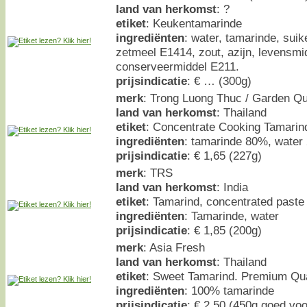
land van herkomst
: ?
etiket
: Keukentamarinde
ingrediënten
: water, tamarinde, suik
zetmeel E1414, zout, azijn, levensmi
conserveermiddel E211.
prijsindicatie
: € … (300g)
merk
: Trong Luong Thuc / Garden Q
land van herkomst
: Thailand
etiket
: Concentrate Cooking Tamarin
ingrediënten
: tamarinde 80%, water
prijsindicatie
: € 1,65 (227g)
merk
: TRS
land van herkomst
: India
etiket
: Tamarind, concentrated paste
ingrediënten
: Tamarinde, water
prijsindicatie
: € 1,85 (200g)
merk
: Asia Fresh
land van herkomst
: Thailand
etiket
: Sweet Tamarind. Premium Qua
ingrediënten
: 100% tamarinde
prijsindicatie
: € 2,50 (450g goed voo