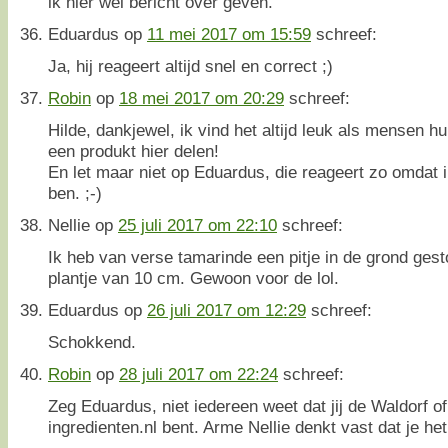
ik hier wel bericht over geven.
Eduardus
op
11 mei 2017 om 15:59
schreef:
Ja, hij reageert altijd snel en correct ;)
Robin
op
18 mei 2017 om 20:29
schreef:
Hilde, dankjewel, ik vind het altijd leuk als mensen h
een produkt hier delen!
En let maar niet op Eduardus, die reageert zo omdat i
ben. ;-)
Nellie
op
25 juli 2017 om 22:10
schreef:
Ik heb van verse tamarinde een pitje in de grond gest
plantje van 10 cm. Gewoon voor de lol.
Eduardus
op
26 juli 2017 om 12:29
schreef:
Schokkend.
Robin
op
28 juli 2017 om 22:24
schreef:
Zeg Eduardus, niet iedereen weet dat jij de Waldorf of
ingredienten.nl bent. Arme Nellie denkt vast dat je he