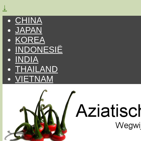
↓
CHINA
JAPAN
KOREA
INDONESIË
INDIA
THAILAND
VIETNAM