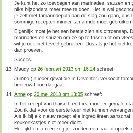
Je kunt het zo toevoegen aan marinades, sauzen en g
niks bijzonders meer mee te doen. Het is wel gecon
je zelf met tamarindepulp aan de slag zou gaan, dus l
sommige recepten minder tamarinde moet gebruiken
Eigenlijk moet je het een beetje zien als citroensap. D
marinades en sauzen om ze op te frissen of om vlee
wil je ook niet teveel gebruiken. Dus als je het niet k
dan proeven.
Succes.
Maudy
op
26 februari 2013 om 16:24
schreef:
Jumbo (in ieder geval die in Deventer) verkoopt tama
benieuwd hoe dat gaat.
Anne
op
26 mei 2013 om 13:35
schreef:
In het recept van thaise Iced thea moet er gemalen t
Zou ik dat voor de eerste keer niet kunnen vervangen
Als ik bij elk nieuw recept alle ingrediënten aanschaf
keukenkastjes niet meer dicht.
Het lijkt op citroen zeg je, zouden een paar druppels c