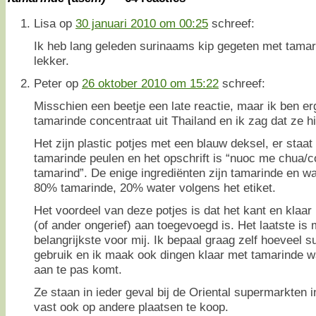
Lisa
op
30 januari 2010 om 00:25
schreef:
Ik heb lang geleden surinaams kip gegeten met tamar
lekker.
Peter
op
26 oktober 2010 om 15:22
schreef:
Misschien een beetje een late reactie, maar ik ben e
tamarinde concentraat uit Thailand en ik zag dat ze 
Het zijn plastic potjes met een blauw deksel, er staat
tamarinde peulen en het opschrift is “nuoc me chua/
tamarind”. De enige ingrediënten zijn tamarinde en wa
80% tamarinde, 20% water volgens het etiket.
Het voordeel van deze potjes is dat het kant en klaar 
(of ander ongerief) aan toegevoegd is. Het laatste is
belangrijkste voor mij. Ik bepaal graag zelf hoeveel su
gebruik en ik maak ook dingen klaar met tamarinde w
aan te pas komt.
Ze staan in ieder geval bij de Oriental supermarkten i
vast ook op andere plaatsen te koop.