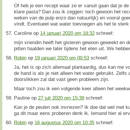
Of heb je een recept waar ze er vanuit gaan dat je de
klare pasta? Dan zou ik zeggen: toch gewoon het rec
weken van de pulp enzo dan natuurlijk) en vooral goed
vindt. Eventueel wat water toevoegen als het te ster
Caroline
op
14 januari 2020 om 18:32
schreef:
mijn vriendin heeft het gisteren gewoon geweekt en d
pitten haalden we later tijdens het eten uit. We hebb
Robin
op
19 januari 2020 om 00:53
schreef:
Ja, het is op zich allemaal plantaardig, dus kan me vo
de hand is als je niet alleen het water gebruikt. Zelfs 
doorslikken zal dat vast geen probleem zijn.
Maar toch zou ik een volgende keer alleen het weekwa
Pauline
op
27 juli 2020 om 15:39
schreef:
Kan je de peulen ook invriezen? Ik doe dat wel met
ga dit maar eens proberen denk ik. Iemand hier al er
Robin
op
16 augustus 2020 om 10:35
schreef: