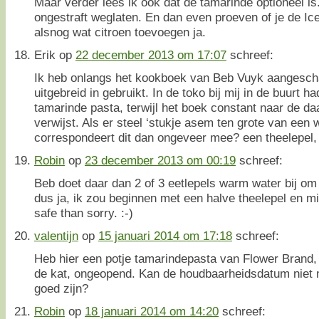
Maar verder lees ik ook dat de tamarinde optioneel is
ongestraft weglaten. En dan even proeven of je de Ice
alsnog wat citroen toevoegen ja.
Erik
op
22 december 2013 om 17:07
schreef:
Ik heb onlangs het kookboek van Beb Vuyk aangescha
uitgebreid in gebruikt. In de toko bij mij in de buurt 
tamarinde pasta, terwijl het boek constant naar de da
verwijst. Als er steel ‘stukje asem ten grote van een 
correspondeert dit dan ongeveer mee? een theelepel,
Robin
op
23 december 2013 om 00:19
schreef:
Beb doet daar dan 2 of 3 eetlepels warm water bij o
dus ja, ik zou beginnen met een halve theelepel en mi
safe than sorry. :-)
valentijn
op
15 januari 2014 om 17:18
schreef:
Heb hier een potje tamarindepasta van Flower Brand, s
de kat, ongeopend. Kan de houdbaarheidsdatum niet 
goed zijn?
Robin
op
18 januari 2014 om 14:20
schreef: