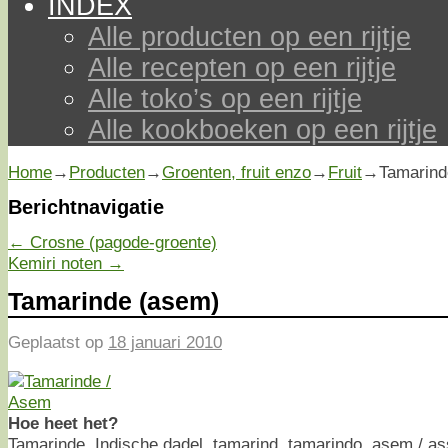
INDEX
Alle producten op een rijtje
Alle recepten op een rijtje
Alle toko’s op een rijtje
Alle kookboeken op een rijtje
Home
→
Producten
→
Groenten, fruit enzo
→
Fruit
→
Tamarind
Berichtnavigatie
←
Crosne (pagode-groente)
Kemiri noten
→
Tamarinde (asem)
Geplaatst op
18 januari 2010
Hoe heet het?
Tamarinde, Indische dadel, tamarind, tamarindo, asem / a