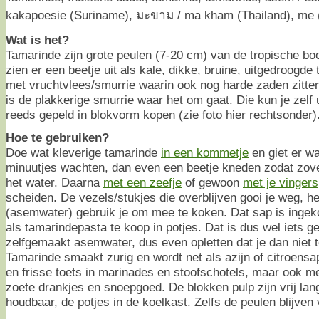
kakapoesie (Suriname), มะขาม / ma kham (Thailand), me 
Wat is het?
Tamarinde zijn grote peulen (7-20 cm) van de tropische b
zien er een beetje uit als kale, dikke, bruine, uitgedroogde
met vruchtvlees/smurrie waarin ook nog harde zaden zitten 
is de plakkerige smurrie waar het om gaat. Die kun je zelf 
reeds gepeld in blokvorm kopen (zie foto hier rechtsonder)
Hoe te gebruiken?
Doe wat kleverige tamarinde
in een kommetje
en giet er wa
minuutjes wachten, dan even een beetje kneden zodat zovee
het water. Daarna
met een zeefje
of gewoon
met je vingers
scheiden. De vezels/stukjes die overblijven gooi je weg, he
(asemwater) gebruik je om mee te koken. Dat sap is ingek
als tamarindepasta te koop in potjes. Dat is dus wel iets 
zelfgemaakt asemwater, dus even opletten dat je dan niet t
Tamarinde smaakt zurig en wordt net als azijn of citroens
en frisse toets in marinades en stoofschotels, maar ook me
zoete drankjes en snoepgoed. De blokken pulp zijn vrij lan
houdbaar, de potjes in de koelkast. Zelfs de peulen blijven