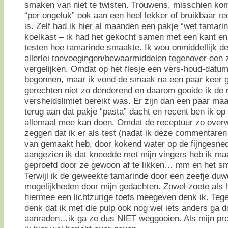
smaken van niet te twisten. Trouwens, misschien kom
“per ongeluk” ook aan een heel lekker of bruikbaar re
is. Zelf had ik hier al maanden een pakje “wet tamarin
koelkast – ik had het gekocht samen met een kant en k
testen hoe tamarinde smaakte. Ik wou onmiddellijk de
allerlei toevoegingen/bewaarmiddelen tegenover een 
vergelijken. Omdat op het flesje een vers-houd-datum
begonnen, maar ik vond de smaak na een paar keer ge
gerechten niet zo denderend en daarom gooide ik de 
versheidslimiet bereikt was. Er zijn dan een paar ma
terug aan dat pakje “pasta” dacht en recent ben ik o
allemaal mee kan doen. Omdat de receptuur zo overw
zeggen dat ik er als test (nadat ik deze commentaren
van gemaakt heb, door kokend water op de fijngesne
aangezien ik dat kneedde met mijn vingers heb ik m
geproefd door ze gewoon af te likken… mm en het s
Terwijl ik de geweekte tamarinde door een zeefje duw
mogelijkheden door mijn gedachten. Zowel zoete als h
hiermee een lichtzurige toets meegeven denk ik. Tegel
denk dat ik met die pulp ook nog wel iets anders ga 
aanraden…ik ga ze dus NIET weggooien. Als mijn pro