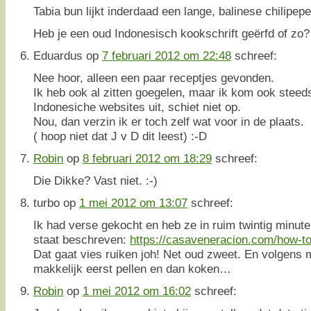
Tabia bun lijkt inderdaad een lange, balinese chilipepe
Heb je een oud Indonesisch kookschrift geërfd of zo? 
Eduardus
op
7 februari 2012 om 22:48
schreef:
Nee hoor, alleen een paar receptjes gevonden.
Ik heb ook al zitten goegelen, maar ik kom ook steed
Indonesiche websites uit, schiet niet op.
Nou, dan verzin ik er toch zelf wat voor in de plaats.
( hoop niet dat J v D dit leest) :-D
Robin
op
8 februari 2012 om 18:29
schreef:
Die Dikke? Vast niet. :-)
turbo
op
1 mei 2012 om 13:07
schreef:
Ik had verse gekocht en heb ze in ruim twintig minute
staat beschreven:
https://casaveneracion.com/how-to-
Dat gaat vies ruiken joh! Net oud zweet. En volgens m
makkelijk eerst pellen en dan koken…
Robin
op
1 mei 2012 om 16:02
schreef: