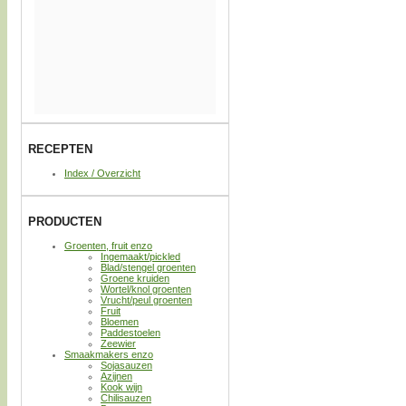
RECEPTEN
Index / Overzicht
PRODUCTEN
Groenten, fruit enzo
Ingemaakt/pickled
Blad/stengel groenten
Groene kruiden
Wortel/knol groenten
Vrucht/peul groenten
Fruit
Bloemen
Paddestoelen
Zeewier
Smaakmakers enzo
Sojasauzen
Azijnen
Kook wijn
Chilisauzen