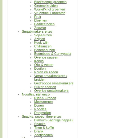
Blad/stengel groenten
Groene kruiden
Wortel/knol groenten
Vrucht/peul groenten
Fruit
Bloemen
Paddestoelen
Zeewier
Smaakmakers enzo
Sojasauzen
Azijnen
Kook wijn
Chilisauzen
Bonensauzen
Boemboes & Currypasta
Overige sauzen
Kokos
Olie & vetten
Bouillon
Noten en zaden
Verse smaakmakers /
kruiden
Gedroogde smaakmakers
Suiker soorten
Overige smaakmakers
Noodles, rijst enzo
Rijst & Granen
Meelsoorten
Bonen
Noodles
Deegvellen
Snacks, snoep, thee enzo
Dimsum (-achtige hapjes)
Snacks
Thee & koffie
Drank
Zoetigheden