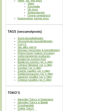
Vlees, vis, tofu enzo
Vlees
Gevogelte
Vis enzo
Sojaproducten
Overig vegetarisch
Keukengerei, kennis enzo
TAGS (verzamelposts)
Sushi benodigdheden
Okonomiyaki benodigdheden
Curry’s
Van alles met ei
Sichuan (gerechten & ingredienten)
Peking Eend (maken of kopen)
Gefermenteerde producten
Aziatische soorten Kool
Basilicum soorten (op ’n rijtje)
Chinese Bieslook (op ’n rijtje)
Gember (op ’n rijtje)
Zwarte zaadjes (op ’n rijtje)
Sojabonensauzen (op ’n rijtje)
Japanse noodles (op ’n rijtje)
Chinese noodles (op ’n rijtje)
TOKO’S
Adreslijst Toko’s in Nederland
Adreslijst Toko’s in België
Groothandels
Online Toko’s