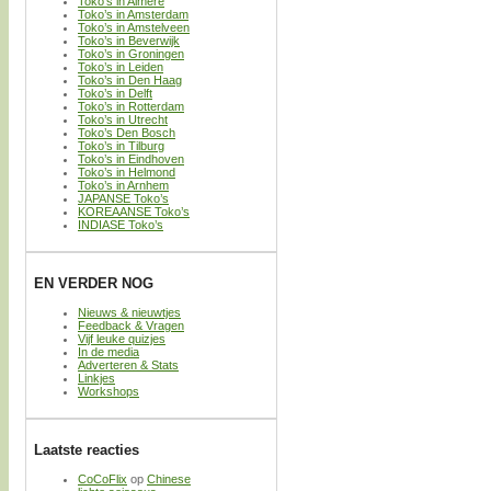
Toko’s in Almere
Toko’s in Amsterdam
Toko’s in Amstelveen
Toko’s in Beverwijk
Toko’s in Groningen
Toko’s in Leiden
Toko’s in Den Haag
Toko’s in Delft
Toko’s in Rotterdam
Toko’s in Utrecht
Toko’s Den Bosch
Toko’s in Tilburg
Toko’s in Eindhoven
Toko’s in Helmond
Toko’s in Arnhem
JAPANSE Toko’s
KOREAANSE Toko’s
INDIASE Toko’s
EN VERDER NOG
Nieuws & nieuwtjes
Feedback & Vragen
Vijf leuke quizjes
In de media
Adverteren & Stats
Linkjes
Workshops
Laatste reacties
CoCoFlix
op
Chinese