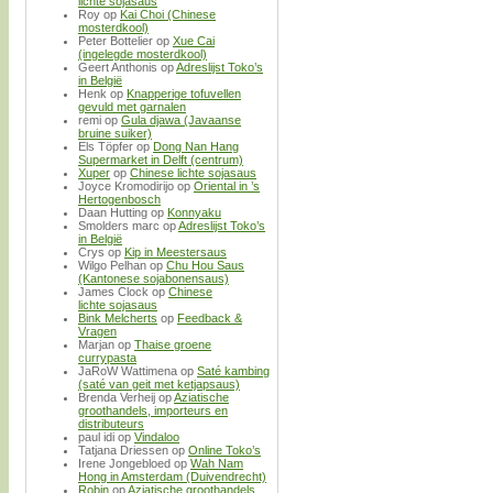
lichte sojasaus
Roy
op
Kai Choi (Chinese
mosterdkool)
Peter Bottelier
op
Xue Cai
(ingelegde mosterdkool)
Geert Anthonis
op
Adreslijst Toko’s
in België
Henk
op
Knapperige tofuvellen
gevuld met garnalen
remi
op
Gula djawa (Javaanse
bruine suiker)
Els Töpfer
op
Dong Nan Hang
Supermarket in Delft (centrum)
Xuper
op
Chinese lichte sojasaus
Joyce Kromodirijo
op
Oriental in ’s
Hertogenbosch
Daan Hutting
op
Konnyaku
Smolders marc
op
Adreslijst Toko’s
in België
Crys
op
Kip in Meestersaus
Wilgo Pelhan
op
Chu Hou Saus
(Kantonese sojabonensaus)
James Clock
op
Chinese
lichte sojasaus
Bink Melcherts
op
Feedback &
Vragen
Marjan
op
Thaise groene
currypasta
JaRoW Wattimena
op
Saté kambing
(saté van geit met ketjapsaus)
Brenda Verheij
op
Aziatische
groothandels, importeurs en
distributeurs
paul idi
op
Vindaloo
Tatjana Driessen
op
Online Toko’s
Irene Jongebloed
op
Wah Nam
Hong in Amsterdam (Duivendrecht)
Robin
op
Aziatische groothandels,