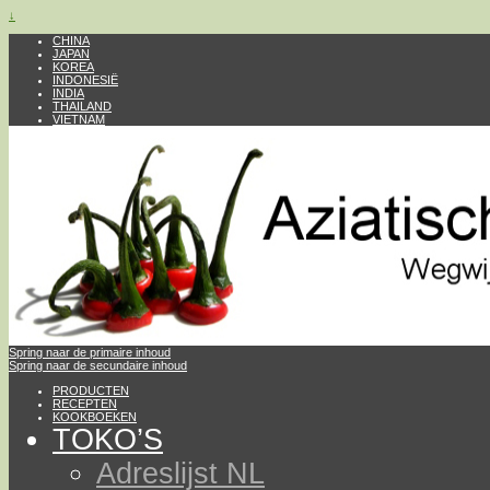
↓
CHINA
JAPAN
KOREA
INDONESIË
INDIA
THAILAND
VIETNAM
Spring naar de primaire inhoud
Spring naar de secundaire inhoud
PRODUCTEN
RECEPTEN
KOOKBOEKEN
TOKO’S
Adreslijst NL