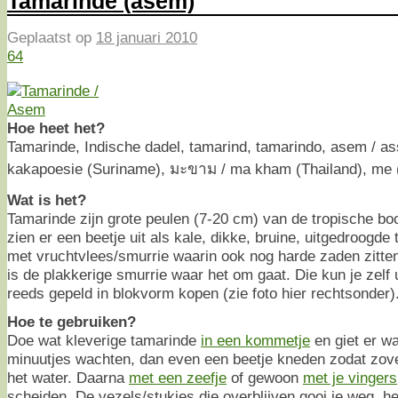
Tamarinde (asem)
Geplaatst op
18 januari 2010
64
Hoe heet het?
Tamarinde, Indische dadel, tamarind, tamarindo, asem / a
kakapoesie (Suriname), มะขาม / ma kham (Thailand), me 
Wat is het?
Tamarinde zijn grote peulen (7-20 cm) van de tropische b
zien er een beetje uit als kale, dikke, bruine, uitgedroogde
met vruchtvlees/smurrie waarin ook nog harde zaden zitten 
is de plakkerige smurrie waar het om gaat. Die kun je zelf 
reeds gepeld in blokvorm kopen (zie foto hier rechtsonder)
Hoe te gebruiken?
Doe wat kleverige tamarinde
in een kommetje
en giet er wa
minuutjes wachten, dan even een beetje kneden zodat zovee
het water. Daarna
met een zeefje
of gewoon
met je vingers
scheiden. De vezels/stukjes die overblijven gooi je weg, he