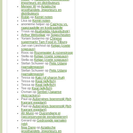
importeurs en distributeurs
Meneer W
op
Aziatische
groothandels, importeurs en
distributeurs
Robin
op
Kemiri noten
Lisa
op
Kemiri noten
anonieme helper
op
Caiziyou vs.
raapzaadolie en koolzaadolie
Truus
op
Asafoetida (duivelsdrek)
Arthur Wetselaar
op
Sojascheuten
Yuriani Sudarmo
op
Chinese
supermarkt Tam Food in Tilburg
Jan van Lieshout
op
Ketjap (zoete
sojasaus)
Roos
op
Rozenwater & rozensiroop
Stella
op
Ketjap (zoete sojasaus)
Stella
op
Ketjap (zoete sojasaus)
Stefan Schuwer
op
Petis Udang
(garnalenpasta)
Stefan Schuwer
op
Petis Udang
(garnalenpasta)
Tessa
op
Kaki (of sharon fruit)
Tessa
op
Kwal (jellyfish)
Tessa
op
Kwal (jellyfish)
Tee
op
Kwal (jellyfish)
Osman
op
Senbei (Japanse
rijstcrackers)
Paul
op
Aubergines boerenstijl (fish
fragrant eggplant)
Paul
op
Aubergines boerenstijl (fish
fragrant eggplant)
Ah Munn
op
Duizendjarig ei
(geconserveerde eendeneieren)
Gerard
op
Gedroogde garnalen
(ebi)
Nga Dang
op
Aziatische
groothandels, importeurs en