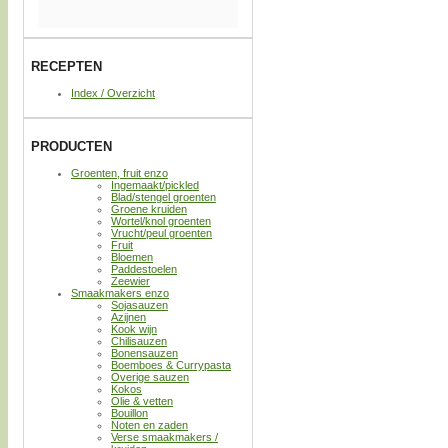
RECEPTEN
Index / Overzicht
PRODUCTEN
Groenten, fruit enzo
Ingemaakt/pickled
Blad/stengel groenten
Groene kruiden
Wortel/knol groenten
Vrucht/peul groenten
Fruit
Bloemen
Paddestoelen
Zeewier
Smaakmakers enzo
Sojasauzen
Azijnen
Kook wijn
Chilisauzen
Bonensauzen
Boemboes & Currypasta
Overige sauzen
Kokos
Olie & vetten
Bouillon
Noten en zaden
Verse smaakmakers /