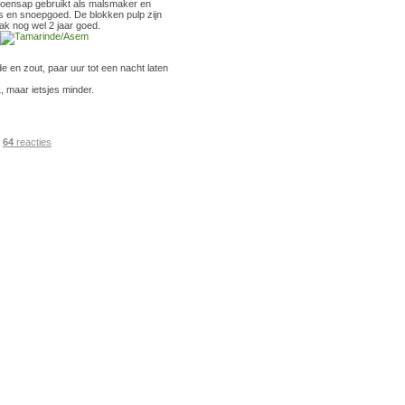
itroensap gebruikt als malsmaker en
es en snoepgoed. De blokken pulp zijn
aak nog wel 2 jaar goed.
 en zout, paar uur tot een nacht laten
, maar ietsjes minder.
|
64
reacties