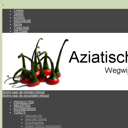
↓
CHINA
JAPAN
KOREA
INDONESIË
INDIA
THAILAND
VIETNAM
Spring naar de primaire inhoud
Spring naar de secundaire inhoud
PRODUCTEN
RECEPTEN
KOOKBOEKEN
TOKO’S
Adreslijst NL
Adreslijst België
Groothandels
Online Toko’s (webshops)