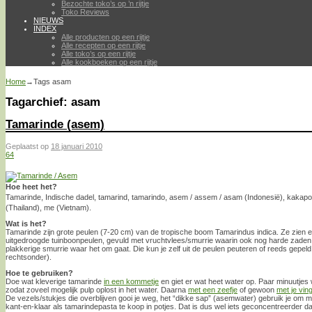
Bezochte toko’s op ’n rijtje
Toko Reviews
NIEUWS
INDEX
Alle producten op een rijtje
Alle recepten op een rijtje
Alle toko’s op een rijtje
Alle kookboeken op een rijtje
Home
→Tags
asam
Tagarchief:
asam
Tamarinde (asem)
Geplaatst op
18 januari 2010
64
Hoe heet het?
Tamarinde, Indische dadel, tamarind, tamarindo, asem / assem / asam (Indonesië), kaka
(Thailand), me (Vietnam).
Wat is het?
Tamarinde zijn grote peulen (7-20 cm) van de tropische boom Tamarindus indica. Ze zien er e
uitgedroogde tuinboonpeulen, gevuld met vruchtvlees/smurrie waarin ook nog harde zaden zi
plakkerige smurrie waar het om gaat. Die kun je zelf uit de peulen peuteren of reeds gepeld
rechtsonder).
Hoe te gebruiken?
Doe wat kleverige tamarinde
in een kommetje
en giet er wat heet water op. Paar minuutje
zodat zoveel mogelijk pulp oplost in het water. Daarna
met een zeefje
of gewoon
met je vin
De vezels/stukjes die overblijven gooi je weg, het “dikke sap” (asemwater) gebruik je om 
kant-en-klaar als tamarindepasta te koop in potjes. Dat is dus wel iets geconcentreerder