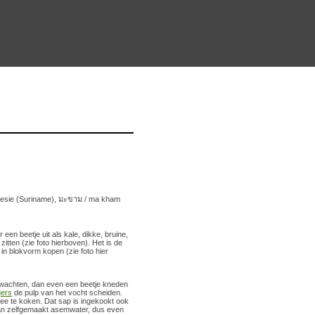
poesie (Suriname), มะขาม / ma kham
en beetje uit als kale, dikke, bruine,
tten (zie foto hierboven). Het is de
 in blokvorm kopen (zie foto hier
s wachten, dan even een beetje kneden
gers
de pulp van het vocht scheiden.
mee te koken. Dat sap is ingekookt ook
 dan zelfgemaakt asemwater, dus even