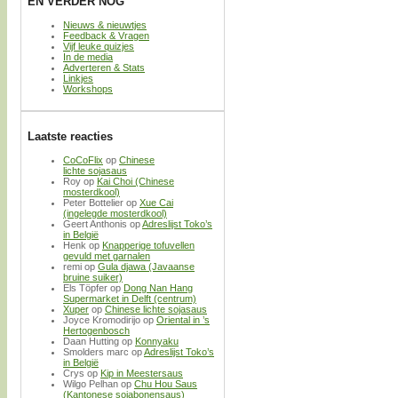
EN VERDER NOG
Nieuws & nieuwtjes
Feedback & Vragen
Vijf leuke quizjes
In de media
Adverteren & Stats
Linkjes
Workshops
Laatste reacties
CoCoFlix
op
Chinese
lichte sojasaus
Roy
op
Kai Choi (Chinese
mosterdkool)
Peter Bottelier
op
Xue Cai
(ingelegde mosterdkool)
Geert Anthonis
op
Adreslijst Toko’s
in België
Henk
op
Knapperige tofuvellen
gevuld met garnalen
remi
op
Gula djawa (Javaanse
bruine suiker)
Els Töpfer
op
Dong Nan Hang
Supermarket in Delft (centrum)
Xuper
op
Chinese lichte sojasaus
Joyce Kromodirijo
op
Oriental in ’s
Hertogenbosch
Daan Hutting
op
Konnyaku
Smolders marc
op
Adreslijst Toko’s
in België
Crys
op
Kip in Meestersaus
Wilgo Pelhan
op
Chu Hou Saus
(Kantonese sojabonensaus)