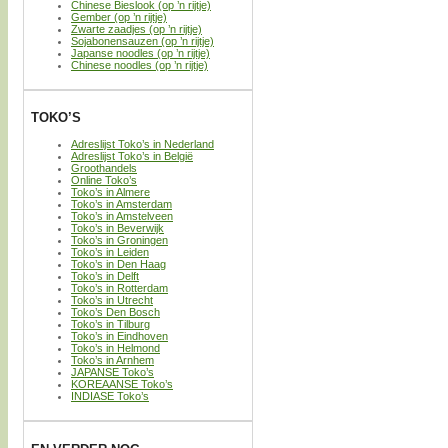
Chinese Bieslook (op ’n rijtje)
Gember (op ’n rijtje)
Zwarte zaadjes (op ’n rijtje)
Sojabonensauzen (op ’n rijtje)
Japanse noodles (op ’n rijtje)
Chinese noodles (op ’n rijtje)
TOKO’S
Adreslijst Toko’s in Nederland
Adreslijst Toko’s in België
Groothandels
Online Toko’s
Toko’s in Almere
Toko’s in Amsterdam
Toko’s in Amstelveen
Toko’s in Beverwijk
Toko’s in Groningen
Toko’s in Leiden
Toko’s in Den Haag
Toko’s in Delft
Toko’s in Rotterdam
Toko’s in Utrecht
Toko’s Den Bosch
Toko’s in Tilburg
Toko’s in Eindhoven
Toko’s in Helmond
Toko’s in Arnhem
JAPANSE Toko’s
KOREAANSE Toko’s
INDIASE Toko’s