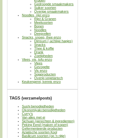
kruiden
Gedroogde smaakmakers
Suiker soorten
Overige smaakmakers
Noodles, rijst enzo
Rijst & Granen
Meelsoorten
Bonen
Noodles
Deegvellen
Snacks, snoep, thee enzo
Dimsum (-achtige hapjes)
Snacks
Thee & koffie
Drank
Zoetigheden
Vlees, vis, tofu enzo
Vlees
Gevogelte
Vis enzo
Sojaproducten
Overig vegetarisch
Keukengerei, kennis enzo
TAGS (verzamelposts)
Sushi benodigdheden
Okonomiyaki benodigdheden
Curry’s
Van alles met ei
Sichuan (gerechten & ingredienten)
Peking Eend (maken of kopen)
Gefermenteerde producten
Aziatische soorten Kool
Basilicum soorten (op ’n rijtje)