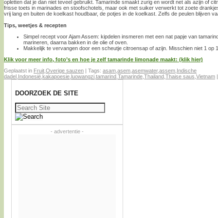
opletten dat je dan niet teveel gebruikt. Tamarinde smaakt zurig en wordt net als azijn of c
frisse toets in marinades en stoofschotels, maar ook met suiker verwerkt tot zoete drankj
vrij lang en buiten de koelkast houdbaar, de potjes in de koelkast. Zelfs de peulen blijven v
Tips, weetjes & recepten
Simpel recept voor Ajam Assem: kipdelen insmeren met een nat papje van tamarinde
marineren, daarna bakken in de olie of oven.
Makkelijk te vervangen door een scheutje citroensap of azijn. Misschien niet 1 op 1
Klik voor meer info, foto’s en hoe je zelf tamarinde limonade maakt: (klik hier)
Geplaatst in
Fruit
,
Overige sauzen
|
Tags:
asam
,
asem
,
asemwater
,
assem
,
Indische
dadel
,
Indonesië
,
kakapoesie
,
luowangzi
,
tamarind
,
Tamarinde
,
Thailand
,
Thaise saus
,
Vietnam
DOORZOEK DE SITE
Zoeken
naar:
- advertentie -