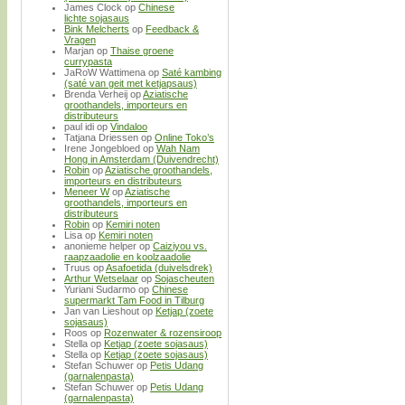
James Clock
op
Chinese
lichte sojasaus
Bink Melcherts
op
Feedback &
Vragen
Marjan
op
Thaise groene
currypasta
JaRoW Wattimena
op
Saté kambing
(saté van geit met ketjapsaus)
Brenda Verheij
op
Aziatische
groothandels, importeurs en
distributeurs
paul idi
op
Vindaloo
Tatjana Driessen
op
Online Toko’s
Irene Jongebloed
op
Wah Nam
Hong in Amsterdam (Duivendrecht)
Robin
op
Aziatische groothandels,
importeurs en distributeurs
Meneer W
op
Aziatische
groothandels, importeurs en
distributeurs
Robin
op
Kemiri noten
Lisa
op
Kemiri noten
anonieme helper
op
Caiziyou vs.
raapzaadolie en koolzaadolie
Truus
op
Asafoetida (duivelsdrek)
Arthur Wetselaar
op
Sojascheuten
Yuriani Sudarmo
op
Chinese
supermarkt Tam Food in Tilburg
Jan van Lieshout
op
Ketjap (zoete
sojasaus)
Roos
op
Rozenwater & rozensiroop
Stella
op
Ketjap (zoete sojasaus)
Stella
op
Ketjap (zoete sojasaus)
Stefan Schuwer
op
Petis Udang
(garnalenpasta)
Stefan Schuwer
op
Petis Udang
(garnalenpasta)