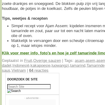
zoete drankjes en snoepgoed. De blokken pulp zijn vrij lan
houdbaar, de potjes in de koelkast. Zelfs de peulen blijven
Tips, weetjes & recepten
Simpel recept voor Ajam Assem: kipdelen insmeren m
tamarinde en zout, paar uur tot een nacht laten mari
olie of oven.
Makkelijk te vervangen door een scheutje citroensap o
op 1, maar ietsjes minder.
Klik voor meer info, foto’s en hoe je zelf tamarinde lim
Geplaatst in
Fruit
,
Overige sauzen
|
Tags:
asam
,
asem
,
asem
dadel
,
Indonesië
,
kakapoesie
,
luowangzi
,
tamarind
,
Tamarinde
saus
,
Vietnam
|
64
reacties
DOORZOEK DE SITE
Zoeken
naar:
- advertentie -