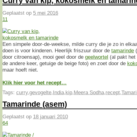
Curry van kip, kokosmelk en tamarin
Geplaatst op
5 mei 2016
11
Een simpele door-de-weekse, milde curry die je zo in elkaa
doen is voor kinderen. Heerlijk friszuur door de
tamarinde
(
door citroensap), mooi geel door de
geelwortel
(al pakt het
de andere keer, getuige de beige foto) en zoet door de
kok
maar hoeft niet.
Klik hier voor het recept…
Tags:
curry
,
gevogelte
,
India
,
kip
,
Meera Sodha
,
recept
,
Tamar
Tamarinde (asem)
Geplaatst op
18 januari 2010
64