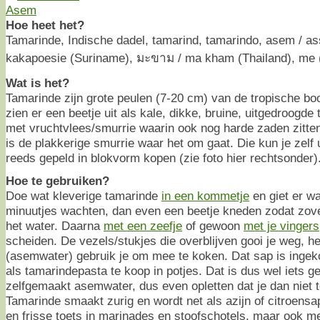
Hoe heet het?
Tamarinde, Indische dadel, tamarind, tamarindo, asem / a
kakapoesie (Suriname), มะขาม / ma kham (Thailand), me 
Wat is het?
Tamarinde zijn grote peulen (7-20 cm) van de tropische b
zien er een beetje uit als kale, dikke, bruine, uitgedroogde
met vruchtvlees/smurrie waarin ook nog harde zaden zitten 
is de plakkerige smurrie waar het om gaat. Die kun je zelf 
reeds gepeld in blokvorm kopen (zie foto hier rechtsonder)
Hoe te gebruiken?
Doe wat kleverige tamarinde
in een kommetje
en giet er wa
minuutjes wachten, dan even een beetje kneden zodat zovee
het water. Daarna
met een zeefje
of gewoon
met je vingers
scheiden. De vezels/stukjes die overblijven gooi je weg, he
(asemwater) gebruik je om mee te koken. Dat sap is ingek
als tamarindepasta te koop in potjes. Dat is dus wel iets 
zelfgemaakt asemwater, dus even opletten dat je dan niet t
Tamarinde smaakt zurig en wordt net als azijn of citroens
en frisse toets in marinades en stoofschotels, maar ook me