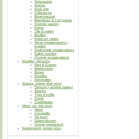
Sojasauzen
Azijnen
Kook wijn
Chilisauzen
Bonensauzen
Boemboes & Currypasta
Overige sauzen
Kokos
Olie & vetten
Bouillon
Noten en zaden
Verse smaakmakers /
kruiden
Gedroogde smaakmakers
Suiker soorten
Overige smaakmakers
Noodles, rijst enzo
Rijst & Granen
Meelsoorten
Bonen
Noodles
Deegvellen
Snacks, snoep, thee enzo
Dimsum (-achtige hapjes)
Snacks
Thee & koffie
Drank
Zoetigheden
Vlees, vis, tofu enzo
Vlees
Gevogelte
Vis enzo
Sojaproducten
Overig vegetarisch
Keukengerei, kennis enzo