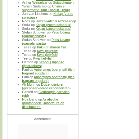
Arthur Wetselaar
op
Sojascheuten
Yuriani Sudarmo
op
Chinese
supermarkt Tam Food in Tilburg
Jan van Lieshout
op
Ketjap (zoete
sojasaus)
Roos
op
Rozenwater & rozensiroop
Stella
op
Ketjap (zoete sojasaus)
Stella
op
Ketjap (zoete sojasaus)
Stefan Schuwer
op
Petis Udang
(garnalenpasta)
Stefan Schuwer
op
Petis Udang
(garnalenpasta)
Tessa
op
Kaki (of sharon fruit)
Tessa
op
Kwal (jellyfish)
Tessa
op
Kwal (jellyfish)
Tee
op
Kwal (jellyfish)
Osman
op
Senbei (Japanse
rijstcrackers)
Paul
op
Aubergines boerenstijl (fish
fragrant eggplant)
Paul
op
Aubergines boerenstijl (fish
fragrant eggplant)
Ah Munn
op
Duizendjarig ei
(geconserveerde eendeneieren)
Gerard
op
Gedroogde garnalen
(ebi)
Nga Dang
op
Aziatische
groothandels, importeurs en
distributeurs
- Advertentie -