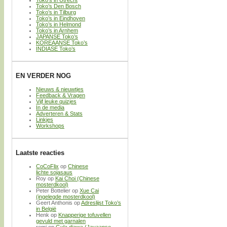
Toko’s in Utrecht
Toko’s Den Bosch
Toko’s in Tilburg
Toko’s in Eindhoven
Toko’s in Helmond
Toko’s in Arnhem
JAPANSE Toko’s
KOREAANSE Toko’s
INDIASE Toko’s
EN VERDER NOG
Nieuws & nieuwtjes
Feedback & Vragen
Vijf leuke quizjes
In de media
Adverteren & Stats
Linkjes
Workshops
Laatste reacties
CoCoFlix
op
Chinese
lichte sojasaus
Roy
op
Kai Choi (Chinese
mosterdkool)
Peter Bottelier
op
Xue Cai
(ingelegde mosterdkool)
Geert Anthonis
op
Adreslijst Toko’s
in België
Henk
op
Knapperige tofuvellen
gevuld met garnalen
remi
op
Gula djawa (Javaanse