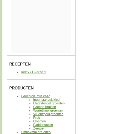
RECEPTEN
Index / Overzicht
PRODUCTEN
Groenten, fruit enzo
Ingemaakt/pickled
Blad/stengel groenten
Groene kruiden
Wortel/knol groenten
Vrucht/peul groenten
Fruit
Bloemen
Paddestoelen
Zeewier
Smaakmakers enzo