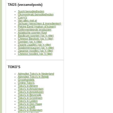
TAGS (verzamelposts)
Sushi benodigdheden
Okonomiyaki benodigdheden
Curry’s
Van alles met ei
Sichuan (gerechten & ingredienten)
Peking Eend (maken of kopen)
Gefermenteerde producten
Aziatische soorten Kool
Basilicum soorten (op ’n rijtje)
Chinese Bieslook (op ’n rijtje)
Gember (op ’n rijtje)
Zwarte zaadjes (op ’n rijtje)
Sojabonensauzen (op ’n rijtje)
Japanse noodles (op ’n rijtje)
Chinese noodles (op ’n rijtje)
TOKO’S
Adreslijst Toko’s in Nederland
Adreslijst Toko’s in België
Groothandels
Online Toko’s
Toko’s in Almere
Toko’s in Amsterdam
Toko’s in Amstelveen
Toko’s in Beverwijk
Toko’s in Groningen
Toko’s in Leiden
Toko’s in Den Haag
Toko’s in Delft
Toko’s in Rotterdam