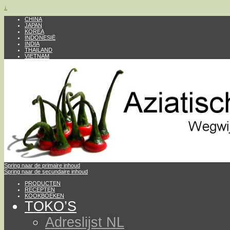
↓
CHINA
JAPAN
KOREA
INDONESIË
INDIA
THAILAND
VIETNAM
Spring naar de primaire inhoud
Spring naar de secundaire inhoud
PRODUCTEN
RECEPTEN
KOOKBOEKEN
TOKO’S
Adreslijst NL