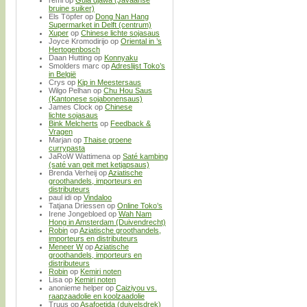
bruine suiker)
Els Töpfer
op
Dong Nan Hang
Supermarket in Delft (centrum)
Xuper
op
Chinese lichte sojasaus
Joyce Kromodirijo
op
Oriental in ’s
Hertogenbosch
Daan Hutting
op
Konnyaku
Smolders marc
op
Adreslijst Toko’s
in België
Crys
op
Kip in Meestersaus
Wilgo Pelhan
op
Chu Hou Saus
(Kantonese sojabonensaus)
James Clock
op
Chinese
lichte sojasaus
Bink Melcherts
op
Feedback &
Vragen
Marjan
op
Thaise groene
currypasta
JaRoW Wattimena
op
Saté kambing
(saté van geit met ketjapsaus)
Brenda Verheij
op
Aziatische
groothandels, importeurs en
distributeurs
paul idi
op
Vindaloo
Tatjana Driessen
op
Online Toko’s
Irene Jongebloed
op
Wah Nam
Hong in Amsterdam (Duivendrecht)
Robin
op
Aziatische groothandels,
importeurs en distributeurs
Meneer W
op
Aziatische
groothandels, importeurs en
distributeurs
Robin
op
Kemiri noten
Lisa
op
Kemiri noten
anonieme helper
op
Caiziyou vs.
raapzaadolie en koolzaadolie
Truus
op
Asafoetida (duivelsdrek)