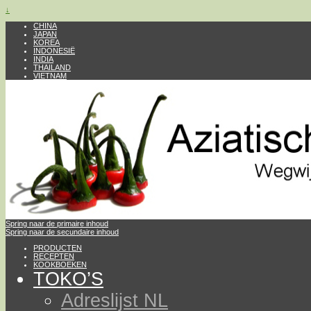
↓
CHINA
JAPAN
KOREA
INDONESIË
INDIA
THAILAND
VIETNAM
Spring naar de primaire inhoud
Spring naar de secundaire inhoud
PRODUCTEN
RECEPTEN
KOOKBOEKEN
TOKO’S
Adreslijst NL