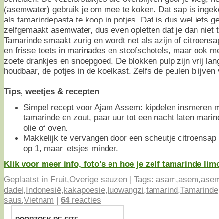
(asemwater) gebruik je om mee te koken. Dat sap is ingek
als tamarindepasta te koop in potjes. Dat is dus wel iets 
zelfgemaakt asemwater, dus even opletten dat je dan niet t
Tamarinde smaakt zurig en wordt net als azijn of citroens
en frisse toets in marinades en stoofschotels, maar ook me
zoete drankjes en snoepgoed. De blokken pulp zijn vrij lan
houdbaar, de potjes in de koelkast. Zelfs de peulen blijven
Tips, weetjes & recepten
Simpel recept voor Ajam Assem: kipdelen insmeren m
tamarinde en zout, paar uur tot een nacht laten mari
olie of oven.
Makkelijk te vervangen door een scheutje citroensap o
op 1, maar ietsjes minder.
Klik voor meer info, foto’s en hoe je zelf tamarinde lim
Geplaatst in
Fruit
,
Overige sauzen
|
Tags:
asam
,
asem
,
asem
dadel
,
Indonesië
,
kakapoesie
,
luowangzi
,
tamarind
,
Tamarinde
saus
,
Vietnam
|
64
reacties