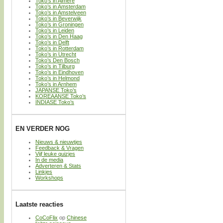
Toko’s in Almere
Toko’s in Amsterdam
Toko’s in Amstelveen
Toko’s in Beverwijk
Toko’s in Groningen
Toko’s in Leiden
Toko’s in Den Haag
Toko’s in Delft
Toko’s in Rotterdam
Toko’s in Utrecht
Toko’s Den Bosch
Toko’s in Tilburg
Toko’s in Eindhoven
Toko’s in Helmond
Toko’s in Arnhem
JAPANSE Toko’s
KOREAANSE Toko’s
INDIASE Toko’s
EN VERDER NOG
Nieuws & nieuwtjes
Feedback & Vragen
Vijf leuke quizjes
In de media
Adverteren & Stats
Linkjes
Workshops
Laatste reacties
CoCoFlix
op
Chinese