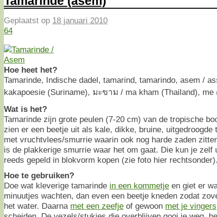
Tamarinde (asem)
Geplaatst op
18 januari 2010
64
Hoe heet het?
Tamarinde, Indische dadel, tamarind, tamarindo, asem / a
kakapoesie (Suriname), มะขาม / ma kham (Thailand), me 
Wat is het?
Tamarinde zijn grote peulen (7-20 cm) van de tropische b
zien er een beetje uit als kale, dikke, bruine, uitgedroogde
met vruchtvlees/smurrie waarin ook nog harde zaden zitten 
is de plakkerige smurrie waar het om gaat. Die kun je zelf 
reeds gepeld in blokvorm kopen (zie foto hier rechtsonder)
Hoe te gebruiken?
Doe wat kleverige tamarinde
in een kommetje
en giet er wa
minuutjes wachten, dan even een beetje kneden zodat zovee
het water. Daarna
met een zeefje
of gewoon
met je vingers
scheiden. De vezels/stukjes die overblijven gooi je weg, he