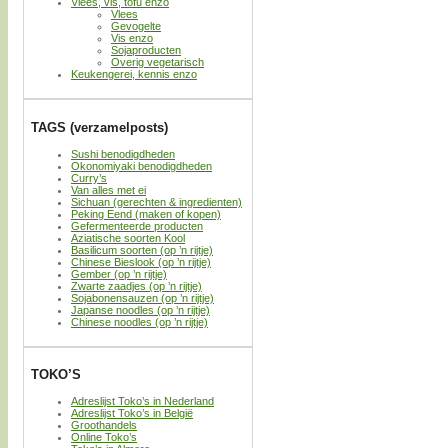
Vlees, vis, tofu enzo
Vlees
Gevogelte
Vis enzo
Sojaproducten
Overig vegetarisch
Keukengerei, kennis enzo
TAGS (verzamelposts)
Sushi benodigdheden
Okonomiyaki benodigdheden
Curry’s
Van alles met ei
Sichuan (gerechten & ingredienten)
Peking Eend (maken of kopen)
Gefermenteerde producten
Aziatische soorten Kool
Basilicum soorten (op ’n rijtje)
Chinese Bieslook (op ’n rijtje)
Gember (op ’n rijtje)
Zwarte zaadjes (op ’n rijtje)
Sojabonensauzen (op ’n rijtje)
Japanse noodles (op ’n rijtje)
Chinese noodles (op ’n rijtje)
TOKO’S
Adreslijst Toko’s in Nederland
Adreslijst Toko’s in België
Groothandels
Online Toko’s