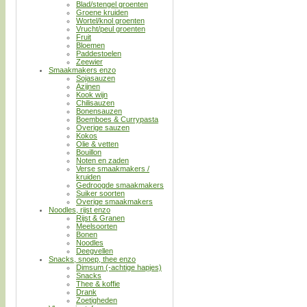
Blad/stengel groenten
Groene kruiden
Wortel/knol groenten
Vrucht/peul groenten
Fruit
Bloemen
Paddestoelen
Zeewier
Smaakmakers enzo
Sojasauzen
Azijnen
Kook wijn
Chilisauzen
Bonensauzen
Boemboes & Currypasta
Overige sauzen
Kokos
Olie & vetten
Bouillon
Noten en zaden
Verse smaakmakers /
kruiden
Gedroogde smaakmakers
Suiker soorten
Overige smaakmakers
Noodles, rijst enzo
Rijst & Granen
Meelsoorten
Bonen
Noodles
Deegvellen
Snacks, snoep, thee enzo
Dimsum (-achtige hapjes)
Snacks
Thee & koffie
Drank
Zoetigheden