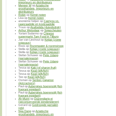
importeurs en distributeurs
Meneer W
op
Aziatische
groothandels, importeurs en
distributeurs
Robin
op
Kemiri noten
Lisa
op
Kemiri noten
anonieme helper
op
Caiziyou vs.
raapzaadolie en koolzaadolie
Truus
op
Asafoetida (duivelsdrek)
Arthur Wetselaar
op
Sojascheuten
Yuriani Sudarmo
op
Chinese
supermarkt Tam Food in Tilburg
Jan van Lieshout
op
Ketjap (zoete
sojasaus)
Roos
op
Rozenwater & rozensiroop
Stella
op
Ketjap (zoete sojasaus)
Stella
op
Ketjap (zoete sojasaus)
Stefan Schuwer
op
Petis Udang
(garnalenpasta)
Stefan Schuwer
op
Petis Udang
(garnalenpasta)
Tessa
op
Kaki (of sharon fruit)
Tessa
op
Kwal (jellyfish)
Tessa
op
Kwal (jellyfish)
Tee
op
Kwal (jellyfish)
Osman
op
Senbei (Japanse
rijstcrackers)
Paul
op
Aubergines boerenstijl (fish
fragrant eggplant)
Paul
op
Aubergines boerenstijl (fish
fragrant eggplant)
Ah Munn
op
Duizendjarig ei
(geconserveerde eendeneieren)
Gerard
op
Gedroogde garnalen
(ebi)
Nga Dang
op
Aziatische
groothandels, importeurs en