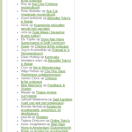
lichte sojasaus
Roy
op
Kai Choi (Chinese
mosterdkool)
Peter Bottelier
op
Xue Cai
(ingelegde mosterdkool)
Geert Anthonis
op
Adreslijst Toko’s
in België
Henk
op
Knapperige tofuvellen
gevuld met garnalen
remi
op
Gula djawa (Javaanse
bruine suiker)
Els Töpfer
op
Dong Nan Hang
Supermarket in Delft (centrum)
Xuper
op
Chinese lichte sojasaus
Joyce Kromodirijo
op
Oriental in ’s
Hertogenbosch
Daan Hutting
op
Konnyaku
Smolders marc
op
Adreslijst Toko’s
in België
Crys
op
Kip in Meestersaus
Wilgo Pelhan
op
Chu Hou Saus
(Kantonese sojabonensaus)
James Clock
op
Chinese
lichte sojasaus
Bink Melcherts
op
Feedback &
Vragen
Marjan
op
Thaise groene
currypasta
JaRoW Wattimena
op
Saté kambing
(saté van geit met ketjapsaus)
Brenda Verheij
op
Aziatische
groothandels, importeurs en
distributeurs
paul idi
op
Vindaloo
Tatjana Driessen
op
Online Toko’s
Irene Jongebloed
op
Wah Nam
Hong in Amsterdam (Duivendrecht)
Robin
op
Aziatische groothandels,