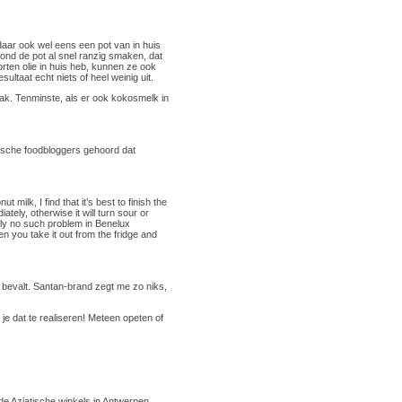
daar ook wel eens een pot van in huis
ond de pot al snel ranzig smaken, dat
rten olie in huis heb, kunnen ze ook
sultaat echt niets of heel weinig uit.
ak. Tenminste, als er ook kokosmelk in
tische foodbloggers gehoord dat
milk, I find that it’s best to finish the
ately, otherwise it will turn sour or
ally no such problem in Benelux
en you take it out from the fridge and
e bevalt. Santan-brand zegt me zo niks,
e dat te realiseren! Meteen opeten of
de Aziatische winkels in Antwerpen.