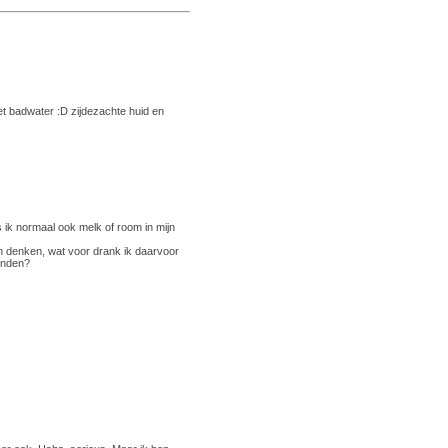
het badwater :D zijdezachte huid en
ls ik normaal ook melk of room in mijn
n denken, wat voor drank ik daarvoor
vinden?