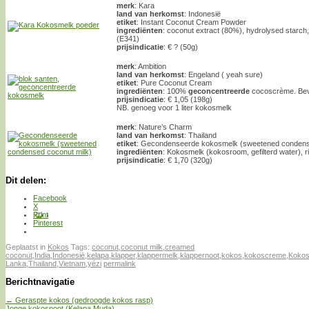
merk
: Kara
land van herkomst
: Indonesië
etiket
: Instant Coconut Cream Powder
ingrediënten
: coconut extract (80%), hydrolysed starch,
(E341)
prijsindicatie
: € ? (50g)
merk
: Ambition
land van herkomst
: Engeland ( yeah sure)
etiket
: Pure Coconut Cream
ingrediënten
: 100%
geconcentreerde
cocoscrème. Beva
prijsindicatie
: € 1,05 (198g)
NB. genoeg voor 1 liter kokosmelk
merk
: Nature’s Charm
land van herkomst
: Thailand
etiket
: Gecondenseerde kokosmelk (sweetened condens
ingrediënten
: Kokosmelk (kokosroom, gefilterd water), ri
prijsindicatie
: € 1,70 (320g)
Dit delen:
Facebook
X
Print
Pinterest
Geplaatst in
Kokos
Tags:
coconut
,
coconut milk
,
creamed
coconut
,
India
,
Indonesië
,
kelapa
,
klapper
,
klappermelk
,
klappernoot
,
kokos
,
kokoscreme
,
Kokos
Lanka
,
Thailand
,
Vietnam
,
yézi
permalink
Berichtnavigatie
←
Geraspte kokos (gedroogde kokos rasp)
Jonge kokosnoot (Kelapa Muda)
→