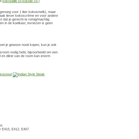
et
kokos
vet
cq kokolie cq
)
genoeg voor 1 liter kokosmelk), maar
 vaak liever kokoscrème en voor andere
t dat je gerecht te romig/machtig
 in de koelkast, invriezen is geen
oet je gewoon nooit kopen, kun je ook
kosroom nodig hebt, bijvoorbeeld om een
id en dikte van de room kan enorm
ni
or E415, E412, E407.