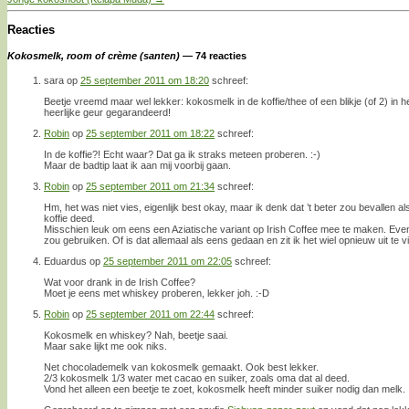
Reacties
Kokosmelk, room of crème (santen)
— 74 reacties
sara
op
25 september 2011 om 18:20
schreef:
Beetje vreemd maar wel lekker: kokosmelk in de koffie/thee of een blikje (of 2) in 
heerlijke geur gegarandeerd!
Robin
op
25 september 2011 om 18:22
schreef:
In de koffie?! Echt waar? Dat ga ik straks meteen proberen. :-)
Maar de badtip laat ik aan mij voorbij gaan.
Robin
op
25 september 2011 om 21:34
schreef:
Hm, het was niet vies, eigenlijk best okay, maar ik denk dat ’t beter zou bevallen a
koffie deed.
Misschien leuk om eens een Aziatische variant op Irish Coffee mee te maken. Eve
zou gebruiken. Of is dat allemaal als eens gedaan en zit ik het wiel opnieuw uit te 
Eduardus
op
25 september 2011 om 22:05
schreef:
Wat voor drank in de Irish Coffee?
Moet je eens met whiskey proberen, lekker joh. :-D
Robin
op
25 september 2011 om 22:44
schreef:
Kokosmelk en whiskey? Nah, beetje saai.
Maar sake lijkt me ook niks.
Net chocolademelk van kokosmelk gemaakt. Ook best lekker.
2/3 kokosmelk 1/3 water met cacao en suiker, zoals oma dat al deed.
Vond het alleen een beetje te zoet, kokosmelk heeft minder suiker nodig dan melk.