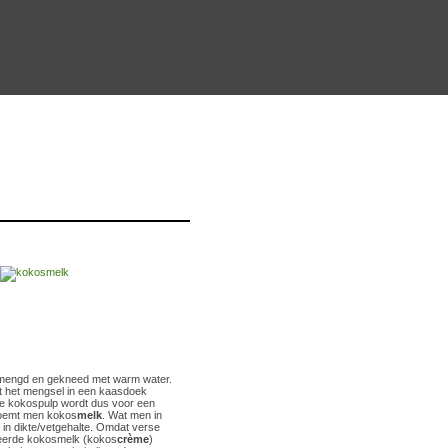
mengd en gekneed met warm water.
t het mengsel in een kaasdoek
 de kokospulp wordt dus voor een
 noemt men kokos
melk
. Wat men in
in dikte/vetgehalte. Omdat verse
reerde kokosmelk (kokos
crème
)