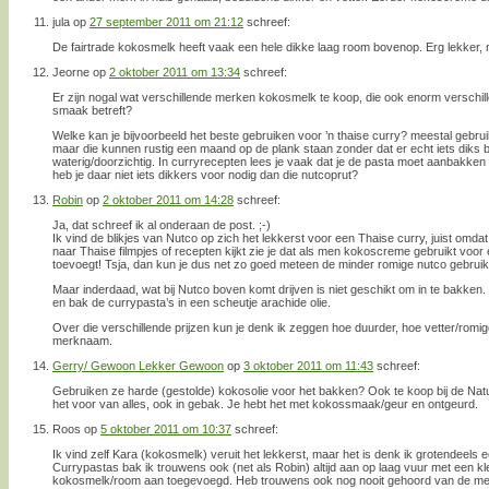
jula
op
27 september 2011 om 21:12
schreef:
De fairtrade kokosmelk heeft vaak een hele dikke laag room bovenop. Erg lekker, m
Jeorne
op
2 oktober 2011 om 13:34
schreef:
Er zijn nogal wat verschillende merken kokosmelk te koop, die ook enorm verschillen
smaak betreft?
Welke kan je bijvoorbeeld het beste gebruiken voor ’n thaise curry? meestal gebru
maar die kunnen rustig een maand op de plank staan zonder dat er echt iets diks b
waterig/doorzichtig. In curryrecepten lees je vaak dat je de pasta moet aanbakke
heb je daar niet iets dikkers voor nodig dan die nutcoprut?
Robin
op
2 oktober 2011 om 14:28
schreef:
Ja, dat schreef ik al onderaan de post. ;-)
Ik vind de blikjes van Nutco op zich het lekkerst voor een Thaise curry, juist omdat 
naar Thaise filmpjes of recepten kijkt zie je dat als men kokoscreme gebruikt voo
toevoegt! Tsja, dan kun je dus net zo goed meteen de minder romige nutco gebruik
Maar inderdaad, wat bij Nutco boven komt drijven is niet geschikt om in te bakke
en bak de currypasta’s in een scheutje arachide olie.
Over die verschillende prijzen kun je denk ik zeggen hoe duurder, hoe vetter/romi
merknaam.
Gerry/ Gewoon Lekker Gewoon
op
3 oktober 2011 om 11:43
schreef:
Gebruiken ze harde (gestolde) kokosolie voor het bakken? Ook te koop bij de N
het voor van alles, ook in gebak. Je hebt het met kokossmaak/geur en ontgeurd.
Roos
op
5 oktober 2011 om 10:37
schreef:
Ik vind zelf Kara (kokosmelk) veruit het lekkerst, maar het is denk ik grotendeels
Currypastas bak ik trouwens ook (net als Robin) altijd aan op laag vuur met een klei
kokosmelk/room aan toegevoegd. Heb trouwens ook nog nooit gehoord van de meth