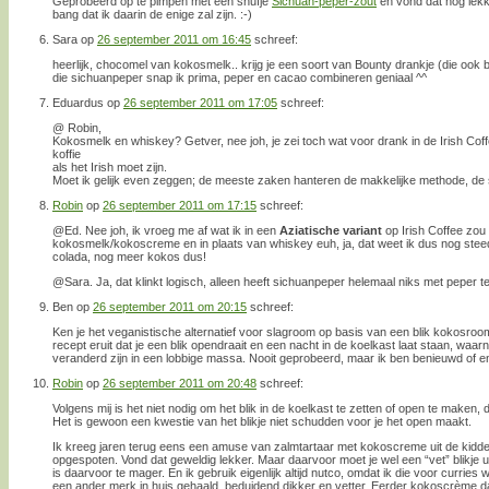
Geprobeerd op te pimpen met een snufje
Sichuan-peper-zout
en vond dat nog lekk
bang dat ik daarin de enige zal zijn. :-)
Sara
op
26 september 2011 om 16:45
schreef:
heerlijk, chocomel van kokosmelk.. krijg je een soort van Bounty drankje (die ook 
die sichuanpeper snap ik prima, peper en cacao combineren geniaal ^^
Eduardus
op
26 september 2011 om 17:05
schreef:
@ Robin,
Kokosmelk en whiskey? Getver, nee joh, je zei toch wat voor drank in de Irish Coffe
koffie
als het Irish moet zijn.
Moet ik gelijk even zeggen; de meeste zaken hanteren de makkelijke methode, de s
Robin
op
26 september 2011 om 17:15
schreef:
@Ed. Nee joh, ik vroeg me af wat ik in een
Aziatische variant
op Irish Coffee zou
kokosmelk/kokoscreme en in plaats van whiskey euh, ja, dat weet ik dus nog stee
colada, nog meer kokos dus!
@Sara. Ja, dat klinkt logisch, alleen heeft sichuanpeper helemaal niks met peper te
Ben
op
26 september 2011 om 20:15
schreef:
Ken je het veganistische alternatief voor slagroom op basis van een blik kokosroom
recept eruit dat je een blik opendraait en een nacht in de koelkast laat staan, wa
veranderd zijn in een lobbige massa. Nooit geprobeerd, maar ik ben benieuwd of e
Robin
op
26 september 2011 om 20:48
schreef:
Volgens mij is het niet nodig om het blik in de koelkast te zetten of open te maken
Het is gewoon een kwestie van het blikje niet schudden voor je het open maakt.
Ik kreeg jaren terug eens een amuse van zalmtartaar met kokoscreme uit de kidde
opgespoten. Vond dat geweldig lekker. Maar daarvoor moet je wel een “vet” blikje 
is daarvoor te mager. En ik gebruik eigenlijk altijd nutco, omdat ik die voor currie
een ander merk in huis gehaald, beduidend dikker en vetter. Eerder kokoscrème 