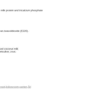
 milk protein and tricalcium phosphate
t zwaveldioxide (E220).
ed coconut milk
etsuiker, zout.
noot
,
kokosroom
,
santen
,
Sri