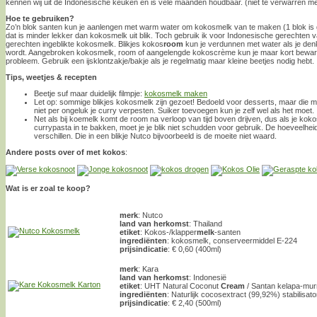
kennen wij uit de Indonesische keuken en is vele maanden houdbaar. (niet te verwarren m
Hoe te gebruiken?
Zo’n blok santen kun je aanlengen met warm water om kokosmelk van te maken (1 blok is 
dat is minder lekker dan kokosmelk uit blik. Toch gebruik ik voor Indonesische gerechten
gerechten ingeblikte kokosmelk. Blikjes kokos
room
kun je verdunnen met water als je denk
wordt. Aangebroken kokosmelk, room of aangelengde kokoscrème kun je maar kort bewaren
probleem. Gebruik een ijsklontzakje/bakje als je regelmatig maar kleine beetjes nodig hebt.
Tips, weetjes & recepten
Beetje suf maar duidelijk filmpje:
kokosmelk maken
Let op: sommige blikjes kokosmelk zijn gezoet! Bedoeld voor desserts, maar die m
niet per ongeluk je curry verpesten. Suiker toevoegen kun je zelf wel als het moet.
Net als bij koemelk komt de room na verloop van tijd boven drijven, dus als je ko
currypasta in te bakken, moet je je blik niet schudden voor gebruik. De hoeveelhe
verschillen. Die in een blikje Nutco bijvoorbeeld is de moeite niet waard.
Andere posts over of met kokos
:
Wat is er zoal te koop?
merk
: Nutco
land van herkomst
: Thailand
etiket
: Kokos-/klapper
melk
-santen
ingrediënten
: kokosmelk, conserveermiddel E-224
prijsindicatie
: € 0,60 (400ml)
merk
: Kara
land van herkomst
: Indonesië
etiket
: UHT Natural Coconut
Cream
/ Santan kelapa-mur
ingrediënten
: Naturlijk cocosextract (99,92%) stabilisat
prijsindicatie
: € 2,40 (500ml)