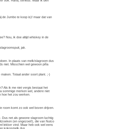
er ook. Haha, serieus. Maar ik ben
bij de Jumbo te koop is)! maar dat van
e? Nou, ik doe altijd whiskey in de
lagroomspuit, jak.
 doen. In plaats van melk/slagroom dus
ds niet. Misschien wel gewoon piña
 maken. Totaal ander soort plant. ;-)
? Als ik me niet vergis bestaat het
arna sommige merken wel, andere niet
n hoe het zou werken.
, de room komt zo ook wel boven drijven.
. Dus net als gewone slagroom luchtig
uitzoeken (en ongezoet!), die van Nutco
s wel lekker vind. Maar heb ook wel eens
dan kokosmelk dus.