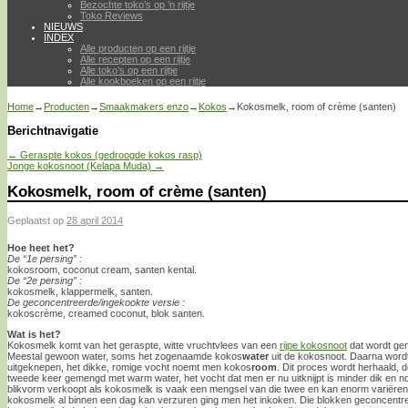
Bezochte toko’s op ’n rijtje
Toko Reviews
NIEUWS
INDEX
Alle producten op een rijtje
Alle recepten op een rijtje
Alle toko’s op een rijtje
Alle kookboeken op een rijtje
Home
→
Producten
→
Smaakmakers enzo
→
Kokos
→
Kokosmelk, room of crème (santen)
Berichtnavigatie
←
Geraspte kokos (gedroogde kokos rasp)
Jonge kokosnoot (Kelapa Muda)
→
Kokosmelk, room of crème (santen)
Geplaatst op
28 april 2014
Hoe heet het?
De “1e persing” :
kokosroom, coconut cream, santen kental.
De “2e persing” :
kokosmelk, klappermelk, santen.
De geconcentreerde/ingekookte versie :
kokoscrème, creamed coconut, blok santen.
Wat is het?
Kokosmelk komt van het geraspte, witte vruchtvlees van een
rijpe kokosnoot
dat wordt ge
Meestal gewoon water, soms het zogenaamde kokos
water
uit de kokosnoot. Daarna word
uitgeknepen, het dikke, romige vocht noemt men kokos
room
. Dit proces wordt herhaald,
tweede keer gemengd met warm water, het vocht dat men er nu uitknijpt is minder dik en
blikvorm verkoopt als kokosmelk is vaak een mengsel van die twee en kan enorm variëren 
kokosmelk al binnen een dag kan verzuren ging men het inkoken. Die blokken geconcent