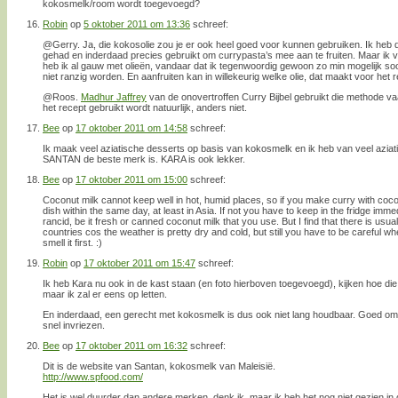
kokosmelk/room wordt toegevoegd?
Robin
op
5 oktober 2011 om 13:36
schreef:
@Gerry. Ja, die kokosolie zou je er ook heel goed voor kunnen gebruiken. Ik heb 
gehad en inderdaad precies gebruikt om currypasta’s mee aan te fruiten. Maar ik v
heb ik al gauw met olieën, vandaar dat ik tegenwoordig gewoon zo min mogelijk soo
niet ranzig worden. En aanfruiten kan in willekeurig welke olie, dat maakt voor het re
@Roos.
Madhur Jaffrey
van de onovertroffen Curry Bijbel gebruikt die methode va
het recept gebruikt wordt natuurlijk, anders niet.
Bee
op
17 oktober 2011 om 14:58
schreef:
Ik maak veel aziatische desserts op basis van kokosmelk en ik heb van veel azia
SANTAN de beste merk is. KARA is ook lekker.
Bee
op
17 oktober 2011 om 15:00
schreef:
Coconut milk cannot keep well in hot, humid places, so if you make curry with coconut 
dish within the same day, at least in Asia. If not you have to keep in the fridge immedi
rancid, be it fresh or canned coconut milk that you use. But I find that there is usu
countries cos the weather is pretty dry and cold, but still you have to be careful wh
smell it first. :)
Robin
op
17 oktober 2011 om 15:47
schreef:
Ik heb Kara nu ook in de kast staan (en foto hierboven toegevoegd), kijken hoe di
maar ik zal er eens op letten.
En inderdaad, een gerecht met kokosmelk is dus ook niet lang houdbaar. Goed om j
snel invriezen.
Bee
op
17 oktober 2011 om 16:32
schreef:
Dit is de website van Santan, kokosmelk van Maleisië.
http://www.spfood.com/
Het is wel duurder dan andere merken, denk ik, maar ik heb het nog niet gezien in 