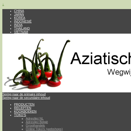
↓
CHINA
JAPAN
KOREA
INDONESIË
INDIA
THAILAND
VIETNAM
Spring naar de primaire inhoud
Spring naar de secundaire inhoud
PRODUCTEN
RECEPTEN
KOOKBOEKEN
TOKO’S
Adreslijst NL
Adreslijst België
Groothandels
Online Toko’s (webshops)