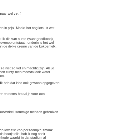
aar wel vet :)
 in prijs. Maakt het nog iets uit wat
ik ik die van nucto (want goedkoop),
ovenop ontstaat.. onderin is het wel
n in de dikke creme van de kokosmelk,
ze niet zo vet en machtig zijn. Als je
r een curry men meestal ook water
en.
n. Ik heb dat idee ook gewoon opgegeven
ger en soms betaal je voor een
atuurwinkel, sommige mensen gebruiken
 een kwestie van persoonlijke smaak.
n beetje olie, heb ik nog nooit
ode waarbij in dat stadium al