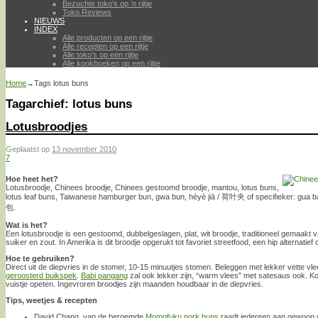
Bezochte toko’s op ’n rijtje
Toko Reviews
NIEUWS
INDEX
Alle producten op een rijtje
Alle recepten op een rijtje
Alle toko’s op een rijtje
Alle kookboeken op een rijtje
Home
→Tags
lotus buns
Tagarchief:
lotus buns
Lotusbroodjes
Geplaatst op
13 november 2010
7
Hoe heet het?
Lotusbroodje, Chinees broodje, Chinees gestoomd broodje, mantou, lotus buns,
lotus leaf buns, Taiwanese hamburger bun, gwa bun, héyè jiā / 荷叶夹 of specifieker: gua b
包.
Wat is het?
Een lotusbroodje is een gestoomd, dubbelgeslagen, plat, wit broodje, traditioneel gemaakt 
suiker en zout. In Amerika is dit broodje opgerukt tot favoriet streetfood, een hip alternatie
Hoe te gebruiken?
Direct uit de diepvries in de stomer, 10-15 minuutjes stomen. Beleggen met lekker vette v
geroosterd buikspek
.
Babi pangang
zal ook lekker zijn, “warm vlees” met satesaus ook. Kom
vuistje opeten. Ingevroren broodjes zijn maanden houdbaar in de diepvries.
Tips, weetjes & recepten
David Chang, van de beroemde
Momofuku pork buns
raadt iedereen aan gewoon d