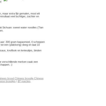
l
 maar extra fijn gemalen, mooi wit
esultaat veel luchtiger, zachter en
uit Sichuan: sweet water noodles (Tian
en.
lkaar: 300 gram bapaomeel, 4 scheppen
tot een (plakkerig) deeg en laat 10
asaus, knoflook en lenteuitjes, binden
e verschillende merken vaak een
chappen. :)
hinees brood
,
Chinees broodje
,
Chinese
nese broodjes
|
27
reacties