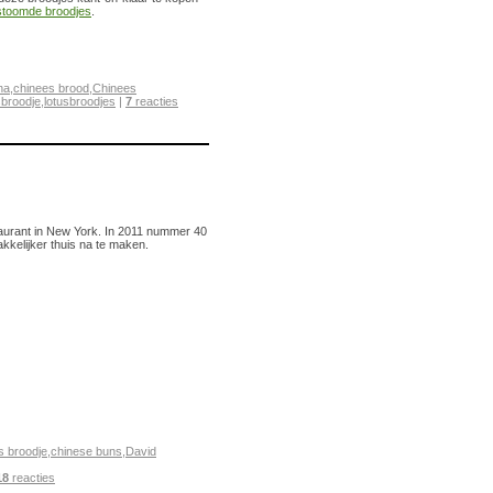
stoomde broodjes
.
na
,
chinees brood
,
Chinees
sbroodje
,
lotusbroodjes
|
7
reacties
urant in New York. In 2011 nummer 40
akkelijker thuis na te maken.
s broodje
,
chinese buns
,
David
18
reacties