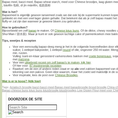
Bapao meel, baozi-meel, Bapao wheat starch, meel voor Chinese broodjes, laag gluten mee
, bāofěn 包粉, dī jīn miànfěn, 低筋面粉
Wat is het?
Bapaomeel is eigenlijk gewoon tarwemeel zoals we dat ook bij de supermarkt kunnen kopen,
gebleekt en met een veel lager gluten gehalte. Dat betekent dat als je zelf bapao maakt het r
fluffy-er zal zijn dan wanneer je gewone bloem zou gebruiken.
Hoe te gebruiken?
Bijvoorbeeld om zelf
bapao
te maken. Of
Chinese lotus buns
. Of de dikke, chewy noodles 
Shui Mian / 甜水面). Maar je kunt er ook gewoon luchtige cake of pannenkoeken mee bakk
Tips, weetjes & recepten
Voor een eenvoudig bapao-deeg meng je het in de volgende hoeveelheden door e
suiker, 1 eetlepel bakpoeder, 1 eetlepel
reuzel
of olie, ongeveer 250 ml water. Meng 
min. rusten.
Vulling: kant-en-klaar geroosterd varkensvlees bakken met
zoete bonensaus
, soj
met
maïzena
.
Voor een
uitgebreid recept om zelf bapao’s te maken, kijk hier
.
Of hier voor:
87 inspirerende recepten
Raadsel: om de een of andere reden staat er op
alle
veel zakken bapaomeel van d
tekening van een paksoi. Geen idee waarom, maar het zoekt wel makkelijk in de s
Voor inspiratie, lees de post over
Chinese Broodjes
.
Wat is er te koop? (klik hier)
Tags:
Aziatisch broodje
,
baozi
,
baozi-meel
,
Bapao meel
,
bapaobroodje
,
brood
,
broodje
,
China
,
c
Bapao
,
chinese buns
,
lotus buns
,
lotusbroodje
,
lotusbroodjes
,
Low Gluten Flour
,
meel voor Chi
DOORZOEK DE SITE
Zoeken
naar: