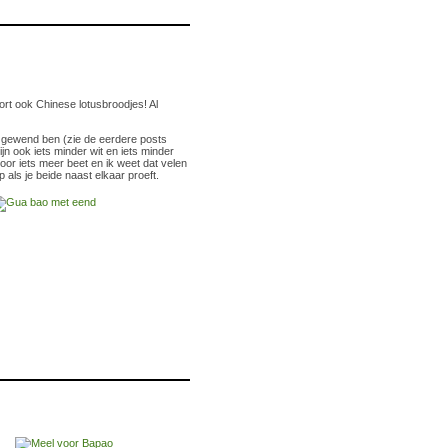
t ook Chinese lotusbroodjes! Al
k gewend ben (zie de eerdere posts
n ook iets minder wit en iets minder
door iets meer beet en ik weet dat velen
p als je beide naast elkaar proeft.