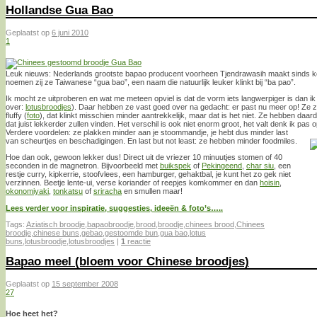
Hollandse Gua Bao
Geplaatst op
6 juni 2010
1
Leuk nieuws: Nederlands grootste bapao producent voorheen Tjendrawasih maakt sinds kor
noemen zij ze Taiwanese “gua bao”, een naam die natuurlijk leuker klinkt bij “ba pao”.
Ik mocht ze uitproberen en wat me meteen opviel is dat de vorm iets langwerpiger is dan i
over:
lotusbroodjes
). Daar hebben ze vast goed over na gedacht: er past nu meer op! Ze zij
fluffy (
foto
), dat klinkt misschien minder aantrekkelijk, maar dat is het niet. Ze hebben daar
dat juist lekkerder zullen vinden. Het verschil is ook niet enorm groot, het valt denk ik pas o
Verdere voordelen: ze plakken minder aan je stoommandje, je hebt dus minder last
van scheurtjes en beschadigingen. En last but not least: ze hebben minder foodmiles.
Hoe dan ook, gewoon lekker dus! Direct uit de vriezer 10 minuutjes stomen of 40
seconden in de magnetron. Bijvoorbeeld met
buikspek
of
Pekingeend
,
char siu
, een
restje curry, kipkerrie, stoofvlees, een hamburger, gehaktbal, je kunt het zo gek niet
verzinnen. Beetje lente-ui, verse koriander of reepjes komkommer en dan
hoisin
,
okonomiyaki
,
tonkatsu
of
sriracha
en smullen maar!
Lees verder voor inspiratie, suggesties, ideeën & foto’s…..
Tags:
Aziatisch broodje
,
bapaobroodje
,
brood
,
broodje
,
chinees brood
,
Chinees
broodje
,
chinese buns
,
gebao
,
gestoomde bun
,
gua bao
,
lotus
buns
,
lotusbroodje
,
lotusbroodjes
|
1
reactie
Bapao meel (bloem voor Chinese broodjes)
Geplaatst op
15 september 2008
27
Hoe heet het?