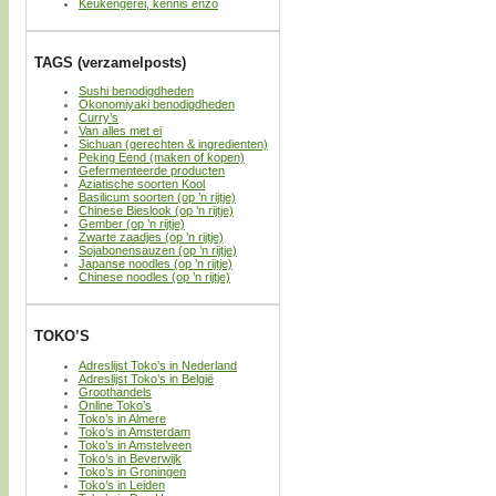
Keukengerei, kennis enzo
TAGS (verzamelposts)
Sushi benodigdheden
Okonomiyaki benodigdheden
Curry’s
Van alles met ei
Sichuan (gerechten & ingredienten)
Peking Eend (maken of kopen)
Gefermenteerde producten
Aziatische soorten Kool
Basilicum soorten (op ’n rijtje)
Chinese Bieslook (op ’n rijtje)
Gember (op ’n rijtje)
Zwarte zaadjes (op ’n rijtje)
Sojabonensauzen (op ’n rijtje)
Japanse noodles (op ’n rijtje)
Chinese noodles (op ’n rijtje)
TOKO’S
Adreslijst Toko’s in Nederland
Adreslijst Toko’s in België
Groothandels
Online Toko’s
Toko’s in Almere
Toko’s in Amsterdam
Toko’s in Amstelveen
Toko’s in Beverwijk
Toko’s in Groningen
Toko’s in Leiden