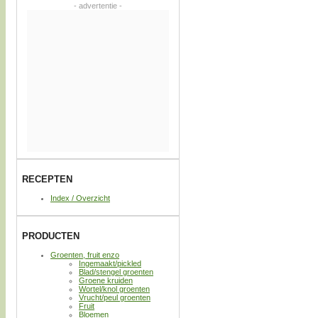
- advertentie -
RECEPTEN
Index / Overzicht
PRODUCTEN
Groenten, fruit enzo
Ingemaakt/pickled
Blad/stengel groenten
Groene kruiden
Wortel/knol groenten
Vrucht/peul groenten
Fruit
Bloemen