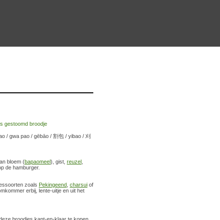
ao / gwa pao / gēbāo / 割包 / yibao / 刈
van bloem (
bapaomeel
), gist,
reuzel
,
f op de hamburger.
leessoorten zoals
Pekingeend
,
charsui
of
kommer erbij, lente-uitje en uit het
eze broodjes kant-en-klaar te kopen