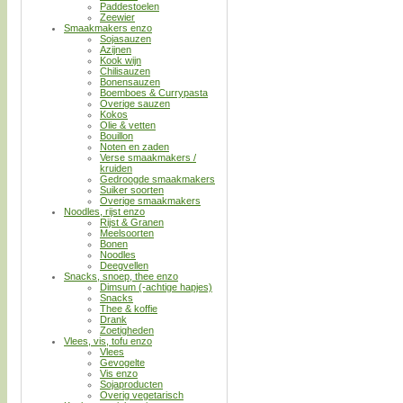
Paddestoelen
Zeewier
Smaakmakers enzo
Sojasauzen
Azijnen
Kook wijn
Chilisauzen
Bonensauzen
Boemboes & Currypasta
Overige sauzen
Kokos
Olie & vetten
Bouillon
Noten en zaden
Verse smaakmakers /
kruiden
Gedroogde smaakmakers
Suiker soorten
Overige smaakmakers
Noodles, rijst enzo
Rijst & Granen
Meelsoorten
Bonen
Noodles
Deegvellen
Snacks, snoep, thee enzo
Dimsum (-achtige hapjes)
Snacks
Thee & koffie
Drank
Zoetigheden
Vlees, vis, tofu enzo
Vlees
Gevogelte
Vis enzo
Sojaproducten
Overig vegetarisch