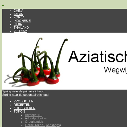
↓
CHINA
JAPAN
KOREA
INDONESIË
INDIA
THAILAND
VIETNAM
Spring naar de primaire inhoud
Spring naar de secundaire inhoud
PRODUCTEN
RECEPTEN
KOOKBOEKEN
TOKO’S
Adreslijst NL
Adreslijst België
Groothandels
Online Toko’s (webshops)