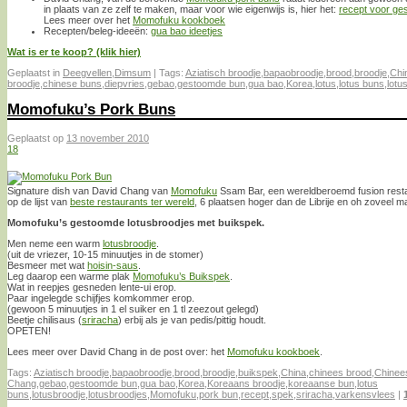
in plaats van ze zelf te maken, maar voor wie eigenwijs is, hier het:
recept voor ge
Lees meer over het
Momofuku kookboek
Recepten/beleg-ideeën:
gua bao ideetjes
Wat is er te koop? (klik hier)
Geplaatst in
Deegvellen
,
Dimsum
|
Tags:
Aziatisch broodje
,
bapaobroodje
,
brood
,
broodje
,
Chi
broodje
,
chinese buns
,
diepvries
,
gebao
,
gestoomde bun
,
gua bao
,
Korea
,
lotus
,
lotus buns
,
lotu
Momofuku’s Pork Buns
Geplaatst op
13 november 2010
18
Signature dish van David Chang van
Momofuku
Ssam Bar, een wereldberoemd fusion resta
op de lijst van
beste restaurants ter wereld
, 6 plaatsen hoger dan de Librije en oh zoveel m
Momofuku’s gestoomde lotusbroodjes met buikspek.
Men neme een warm
lotusbroodje
.
(uit de vriezer, 10-15 minuutjes in de stomer)
Besmeer met wat
hoisin-saus
.
Leg daarop een warme plak
Momofuku’s Buikspek
.
Wat in reepjes gesneden lente-ui erop.
Paar ingelegde schijfjes komkommer erop.
(gewoon 5 minuutjes in 1 el suiker en 1 tl zeezout gelegd)
Beetje chilisaus (
sriracha
) erbij als je van pedis/pittig houdt.
OPETEN!
Lees meer over David Chang in de post over: het
Momofuku kookboek
.
Tags:
Aziatisch broodje
,
bapaobroodje
,
brood
,
broodje
,
buikspek
,
China
,
chinees brood
,
Chinee
Chang
,
gebao
,
gestoomde bun
,
gua bao
,
Korea
,
Koreaans broodje
,
koreaanse bun
,
lotus
buns
,
lotusbroodje
,
lotusbroodjes
,
Momofuku
,
pork bun
,
recept
,
spek
,
sriracha
,
varkensvlees
|