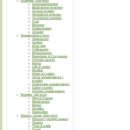
Groenten, fruit enzo
Ingemaakt/pickled
Blad/stengel groenten
Groene kruiden
Wortel/knol groenten
Vrucht/peul groenten
Fruit
Bloemen
Paddestoelen
Zeewier
Smaakmakers enzo
Sojasauzen
Azijnen
Kook wijn
Chilisauzen
Bonensauzen
Boemboes & Currypasta
Overige sauzen
Kokos
Olie & vetten
Bouillon
Noten en zaden
Verse smaakmakers /
kruiden
Gedroogde smaakmakers
Suiker soorten
Overige smaakmakers
Noodles, rijst enzo
Rijst & Granen
Meelsoorten
Bonen
Noodles
Deegvellen
Snacks, snoep, thee enzo
Dimsum (-achtige hapjes)
Snacks
Thee & koffie
Drank