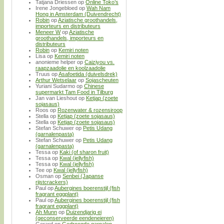
Tatjana Driessen
op
Online Toko’s
Irene Jongebloed
op
Wah Nam
Hong in Amsterdam (Duivendrecht)
Robin
op
Aziatische groothandels,
importeurs en distributeurs
Meneer W
op
Aziatische
groothandels, importeurs en
distributeurs
Robin
op
Kemiri noten
Lisa
op
Kemiri noten
anonieme helper
op
Caiziyou vs.
raapzaadolie en koolzaadolie
Truus
op
Asafoetida (duivelsdrek)
Arthur Wetselaar
op
Sojascheuten
Yuriani Sudarmo
op
Chinese
supermarkt Tam Food in Tilburg
Jan van Lieshout
op
Ketjap (zoete
sojasaus)
Roos
op
Rozenwater & rozensiroop
Stella
op
Ketjap (zoete sojasaus)
Stella
op
Ketjap (zoete sojasaus)
Stefan Schuwer
op
Petis Udang
(garnalenpasta)
Stefan Schuwer
op
Petis Udang
(garnalenpasta)
Tessa
op
Kaki (of sharon fruit)
Tessa
op
Kwal (jellyfish)
Tessa
op
Kwal (jellyfish)
Tee
op
Kwal (jellyfish)
Osman
op
Senbei (Japanse
rijstcrackers)
Paul
op
Aubergines boerenstijl (fish
fragrant eggplant)
Paul
op
Aubergines boerenstijl (fish
fragrant eggplant)
Ah Munn
op
Duizendjarig ei
(geconserveerde eendeneieren)