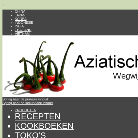
↓
CHINA
JAPAN
KOREA
INDONESIË
INDIA
THAILAND
VIETNAM
Spring naar de primaire inhoud
Spring naar de secundaire inhoud
PRODUCTEN
RECEPTEN
KOOKBOEKEN
TOKO’S