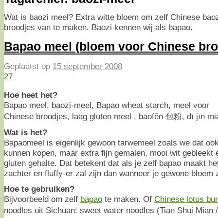
Wat is baozi meel? Extra witte bloem om zelf Chinese bao
broodjes van te maken. Baozi kennen wij als bapao.
Bapao meel (bloem voor Chinese bro
Geplaatst op
15 september 2008
27
Hoe heet het?
Bapao meel, baozi-meel, Bapao wheat starch, meel voor
Chinese broodjes, laag gluten meel , bāofěn 包粉, dī jī
Wat is het?
Bapaomeel is eigenlijk gewoon tarwemeel zoals we dat ook
kunnen kopen, maar extra fijn gemalen, mooi wit gebleekt 
gluten gehalte. Dat betekent dat als je zelf bapao maakt het
zachter en fluffy-er zal zijn dan wanneer je gewone bloem 
Hoe te gebruiken?
Bijvoorbeeld om zelf
bapao
te maken. Of
Chinese lotus bu
noodles uit Sichuan: sweet water noodles (Tian Shui Mian