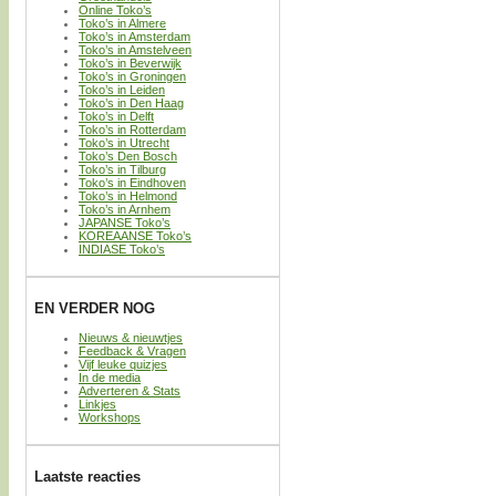
Online Toko’s
Toko’s in Almere
Toko’s in Amsterdam
Toko’s in Amstelveen
Toko’s in Beverwijk
Toko’s in Groningen
Toko’s in Leiden
Toko’s in Den Haag
Toko’s in Delft
Toko’s in Rotterdam
Toko’s in Utrecht
Toko’s Den Bosch
Toko’s in Tilburg
Toko’s in Eindhoven
Toko’s in Helmond
Toko’s in Arnhem
JAPANSE Toko’s
KOREAANSE Toko’s
INDIASE Toko’s
EN VERDER NOG
Nieuws & nieuwtjes
Feedback & Vragen
Vijf leuke quizjes
In de media
Adverteren & Stats
Linkjes
Workshops
Laatste reacties