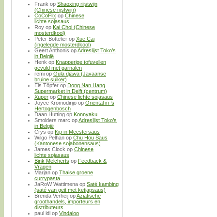
Frank
op
Shaoxing rijstwijn
(Chinese rijstwijn)
CoCoFlix
op
Chinese
lichte sojasaus
Roy
op
Kai Choi (Chinese
mosterdkool)
Peter Bottelier
op
Xue Cai
(ingelegde mosterdkool)
Geert Anthonis
op
Adreslijst Toko’s
in België
Henk
op
Knapperige tofuvellen
gevuld met garnalen
remi
op
Gula djawa (Javaanse
bruine suiker)
Els Töpfer
op
Dong Nan Hang
Supermarket in Delft (centrum)
Xuper
op
Chinese lichte sojasaus
Joyce Kromodirijo
op
Oriental in ’s
Hertogenbosch
Daan Hutting
op
Konnyaku
Smolders marc
op
Adreslijst Toko’s
in België
Crys
op
Kip in Meestersaus
Wilgo Pelhan
op
Chu Hou Saus
(Kantonese sojabonensaus)
James Clock
op
Chinese
lichte sojasaus
Bink Melcherts
op
Feedback &
Vragen
Marjan
op
Thaise groene
currypasta
JaRoW Wattimena
op
Saté kambing
(saté van geit met ketjapsaus)
Brenda Verheij
op
Aziatische
groothandels, importeurs en
distributeurs
paul idi
op
Vindaloo