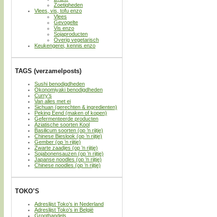
Zoetigheden
Vlees, vis, tofu enzo
Vlees
Gevogelte
Vis enzo
Sojaproducten
Overig vegetarisch
Keukengerei, kennis enzo
TAGS (verzamelposts)
Sushi benodigdheden
Okonomiyaki benodigdheden
Curry’s
Van alles met ei
Sichuan (gerechten & ingredienten)
Peking Eend (maken of kopen)
Gefermenteerde producten
Aziatische soorten Kool
Basilicum soorten (op ’n rijtje)
Chinese Bieslook (op ’n rijtje)
Gember (op ’n rijtje)
Zwarte zaadjes (op ’n rijtje)
Sojabonensauzen (op ’n rijtje)
Japanse noodles (op ’n rijtje)
Chinese noodles (op ’n rijtje)
TOKO’S
Adreslijst Toko’s in Nederland
Adreslijst Toko’s in België
Groothandels