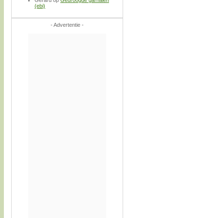
Gerard
op
Gedroogde garnalen
(ebi)
- Advertentie -