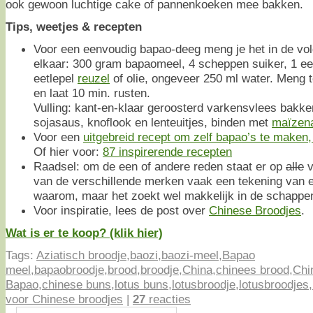
ook gewoon luchtige cake of pannenkoeken mee bakken.
Tips, weetjes & recepten
Voor een eenvoudig bapao-deeg meng je het in de vo
elkaar: 300 gram bapaomeel, 4 scheppen suiker, 1 ee
eetlepel
reuzel
of olie, ongeveer 250 ml water. Meng t
en laat 10 min. rusten.
Vulling: kant-en-klaar geroosterd varkensvlees bakk
sojasaus, knoflook en lenteuitjes, binden met
maïzen
Voor een
uitgebreid recept om zelf bapao’s te maken, 
Of hier voor:
87 inspirerende recepten
Raadsel: om de een of andere reden staat er op
alle
v
van de verschillende merken vaak een tekening van 
waarom, maar het zoekt wel makkelijk in de schappen
Voor inspiratie, lees de post over
Chinese Broodjes
.
Wat is er te koop? (klik hier)
Tags:
Aziatisch broodje
,
baozi
,
baozi-meel
,
Bapao
meel
,
bapaobroodje
,
brood
,
broodje
,
China
,
chinees brood
,
Chi
Bapao
,
chinese buns
,
lotus buns
,
lotusbroodje
,
lotusbroodjes
,
voor Chinese broodjes
|
27
reacties