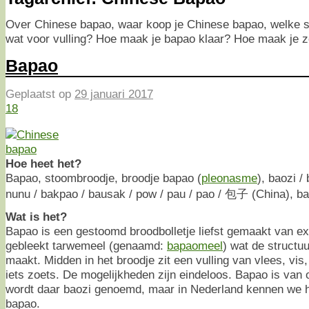
Over Chinese bapao, waar koop je Chinese bapao, welke so
wat voor vulling? Hoe maak je bapao klaar? Hoe maak je z
Bapao
Geplaatst op
29 januari 2017
18
Hoe heet het?
Bapao, stoombroodje, broodje bapao (
pleonasme
), baozi /
nunu / bakpao / bausak / pow / pau / pao / 包子 (China), ba
Wat is het?
Bapao is een gestoomd broodbolletje liefst gemaakt van ext
gebleekt tarwemeel (genaamd:
bapaomeel
) wat de structuu
maakt. Midden in het broodje zit een vulling van vlees, vis,
iets zoets. De mogelijkheden zijn eindeloos. Bapao is van
wordt daar baozi genoemd, maar in Nederland kennen we he
bapao.