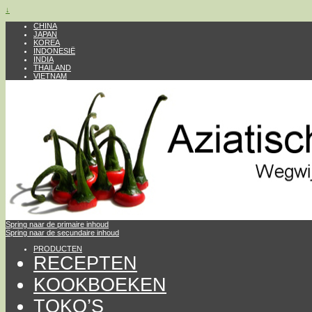
↓
CHINA
JAPAN
KOREA
INDONESIË
INDIA
THAILAND
VIETNAM
Spring naar de primaire inhoud
Spring naar de secundaire inhoud
PRODUCTEN
RECEPTEN
KOOKBOEKEN
TOKO’S