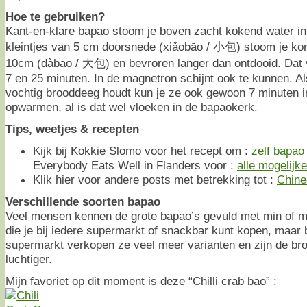
Hoe te gebruiken?
Kant-en-klare bapao stoom je boven zacht kokend water i
kleintjes van 5 cm doorsnede (xiǎobāo / 小包) stoom je kor
10cm (dàbāo / 大包) en bevroren langer dan ontdooid. Dat v
7 en 25 minuten. In de magnetron schijnt ook te kunnen. Als
vochtig brooddeeg houdt kun je ze ook gewoon 7 minuten 
opwarmen, al is dat wel vloeken in de bapaokerk.
Tips, weetjes & recepten
Kijk bij Kokkie Slomo voor het recept om :
zelf bapao
Everybody Eats Well in Flanders voor :
alle mogelijk
Klik hier voor andere posts met betrekking tot :
Chine
Verschillende soorten bapao
Veel mensen kennen de grote bapao’s gevuld met min of mee
die je bij iedere supermarkt of snackbar kunt kopen, maar b
supermarkt verkopen ze veel meer varianten en zijn de bro
luchtiger.
Mijn favoriet op dit moment is deze “Chilli crab bao” :