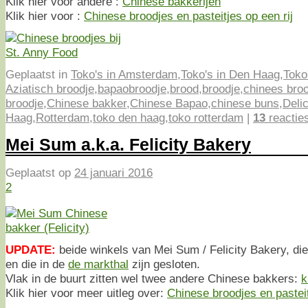
Klik hier voor andere :
Chinese bakkerijen
Klik hier voor :
Chinese broodjes en pasteitjes op een rij
Geplaatst in
Toko's in Amsterdam
,
Toko's in Den Haag
,
Toko
Aziatisch broodje
,
bapaobroodje
,
brood
,
broodje
,
chinees bro
broodje
,
Chinese bakker
,
Chinese Bapao
,
chinese buns
,
Deli
Haag
,
Rotterdam
,
toko den haag
,
toko rotterdam
|
13
reactie
Mei Sum a.k.a. Felicity Bakery
Geplaatst op
24 januari 2016
2
UPDATE:
beide winkels van Mei Sum / Felicity Bakery, di
en die in de
de markthal
zijn gesloten.
Vlak in de buurt zitten wel twee andere Chinese bakkers:
k
Klik hier voor meer uitleg over:
Chinese broodjes en pastei