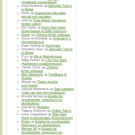
(ingelegde mosterdkool)
Geert Anthonis
op
Adreslijst Toko’s
in België
Henk
op
Knapperige tofuvellen
gevuld met garnalen
remi
op
Gula djawa (Javaanse
bruine suiker)
Els Töpfer
op
Dong Nan Hang
Supermarket in Delft (centrum)
Xuper
op
Chinese lichte sojasaus
Joyce Kromodirijo
op
Oriental in ’s
Hertogenbosch
Daan Hutting
op
Konnyaku
Smolders marc
op
Adreslijst Toko’s
in België
Crys
op
Kip in Meestersaus
Wilgo Pelhan
op
Chu Hou Saus
(Kantonese sojabonensaus)
James Clock
op
Chinese
lichte sojasaus
Bink Melcherts
op
Feedback &
Vragen
Marjan
op
Thaise groene
currypasta
JaRoW Wattimena
op
Saté kambing
(saté van geit met ketjapsaus)
Brenda Verheij
op
Aziatische
groothandels, importeurs en
distributeurs
paul idi
op
Vindaloo
Tatjana Driessen
op
Online Toko’s
Irene Jongebloed
op
Wah Nam
Hong in Amsterdam (Duivendrecht)
Robin
op
Aziatische groothandels,
importeurs en distributeurs
Meneer W
op
Aziatische
groothandels, importeurs en