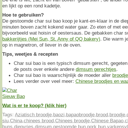
en lijkt op een rond kadetje.
Hoe te gebruiken?
De gestoomde char sui bao koop je kant-en-klaar in de die
minuten boven zacht kokend water gaar. Zo eten of met een
bijvoorbeeld wat hoisin of oestersaus. De gebakken char su
bakkerijtjes (Mei Sun, St. Anny of QQ bakery)
. Die warm j
op in magnetron, of liever in de oven.
Tips, weetjes & recepten
Char sui bao is een typisch dimsum gerecht, gegeten
de posts over enkele andere
dimsum gerechtjes
.
Char sui bao is waarschijnlijk de moeder aller
broodj
Lees verder over veel meer:
Chinese broodjes en waa
Wat is er te koop? (klik hier)
Tags:
Aziatisch broodje
,
baozi
,
bapaobroodje
,
brood
,
broodje
,
siu
,
China
,
chinees brood
,
Chinees broodje
,
Chinese Bapao
,
c
buns
,
diepvries
,
dimsum
,
gestoomde bun
,
pork bun
,
varkensv