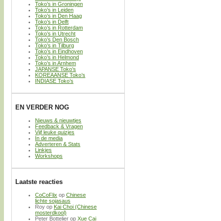
Toko’s in Groningen
Toko’s in Leiden
Toko’s in Den Haag
Toko’s in Delft
Toko’s in Rotterdam
Toko’s in Utrecht
Toko’s Den Bosch
Toko’s in Tilburg
Toko’s in Eindhoven
Toko’s in Helmond
Toko’s in Arnhem
JAPANSE Toko’s
KOREAANSE Toko’s
INDIASE Toko’s
EN VERDER NOG
Nieuws & nieuwtjes
Feedback & Vragen
Vijf leuke quizjes
In de media
Adverteren & Stats
Linkjes
Workshops
Laatste reacties
CoCoFlix
op
Chinese
lichte sojasaus
Roy
op
Kai Choi (Chinese
mosterdkool)
Peter Bottelier
op
Xue Cai