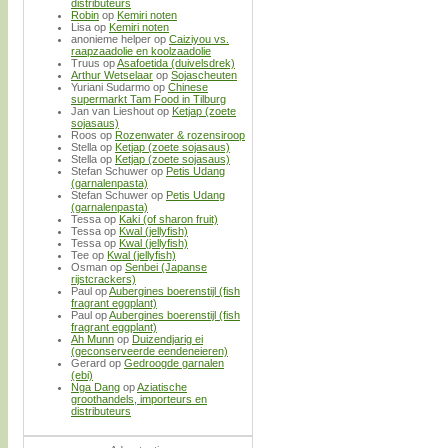
distributeurs
Robin
op
Kemiri noten
Lisa
op
Kemiri noten
anonieme helper
op
Caiziyou vs.
raapzaadolie en koolzaadolie
Truus
op
Asafoetida (duivelsdrek)
Arthur Wetselaar
op
Sojascheuten
Yuriani Sudarmo
op
Chinese
supermarkt Tam Food in Tilburg
Jan van Lieshout
op
Ketjap (zoete
sojasaus)
Roos
op
Rozenwater & rozensiroop
Stella
op
Ketjap (zoete sojasaus)
Stella
op
Ketjap (zoete sojasaus)
Stefan Schuwer
op
Petis Udang
(garnalenpasta)
Stefan Schuwer
op
Petis Udang
(garnalenpasta)
Tessa
op
Kaki (of sharon fruit)
Tessa
op
Kwal (jellyfish)
Tessa
op
Kwal (jellyfish)
Tee
op
Kwal (jellyfish)
Osman
op
Senbei (Japanse
rijstcrackers)
Paul
op
Aubergines boerenstijl (fish
fragrant eggplant)
Paul
op
Aubergines boerenstijl (fish
fragrant eggplant)
Ah Munn
op
Duizendjarig ei
(geconserveerde eendeneieren)
Gerard
op
Gedroogde garnalen
(ebi)
Nga Dang
op
Aziatische
groothandels, importeurs en
distributeurs