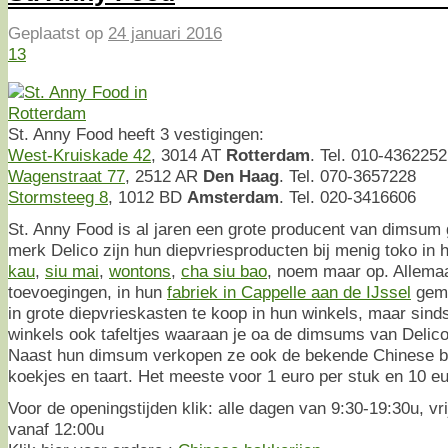
Geplaatst op
24 januari 2016
13
St. Anny Food heeft 3 vestigingen:
West-Kruiskade 42
, 3014 AT
Rotterdam
. Tel. 010-4362252
Wagenstraat 77
, 2512 AR
Den Haag
. Tel. 070-3657228
Stormsteeg 8
, 1012 BD
Amsterdam
. Tel. 020-3416606
St. Anny Food is al jaren een grote producent van dimsum 
merk Delico zijn hun diepvriesproducten bij menig toko in 
kau
,
siu mai
,
wontons
,
cha siu bao
, noem maar op. Allema
toevoegingen, in hun
fabriek in Cappelle aan de IJssel
gema
in grote diepvrieskasten te koop in hun winkels, maar sinds
winkels ook tafeltjes waaraan je oa de dimsums van Delico 
Naast hun dimsum verkopen ze ook de bekende Chinese bro
koekjes en taart. Het meeste voor 1 euro per stuk en 10 eu
Voor de openingstijden klik: alle dagen van 9:30-19:30u, vr
vanaf 12:00u