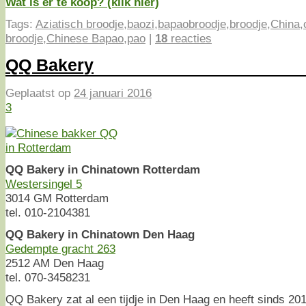
Wat is er te koop? (klik hier)
Tags:
Aziatisch broodje
,
baozi
,
bapaobroodje
,
broodje
,
China
,
broodje
,
Chinese Bapao
,
pao
|
18
reacties
QQ Bakery
Geplaatst op
24 januari 2016
3
QQ Bakery in Chinatown Rotterdam
Westersingel 5
3014 GM Rotterdam
tel. 010-2104381
QQ Bakery in Chinatown Den Haag
Gedempte gracht 263
2512 AM Den Haag
tel. 070-3458231
QQ Bakery zat al een tijdje in Den Haag en heeft sinds 201