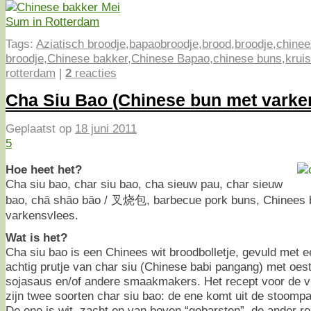
Tags:
Aziatisch broodje
,
bapaobroodje
,
brood
,
broodje
,
chinee
broodje
,
Chinese bakker
,
Chinese Bapao
,
chinese buns
,
krui
rotterdam
|
2
reacties
Cha Siu Bao (Chinese bun met varke
Geplaatst op
18 juni 2011
5
Hoe heet het?
Cha siu bao, char siu bao, cha sieuw pau, char sieuw
bao, chā shāo bāo / 叉烧包, barbecue pork buns, Chinees 
varkensvlees.
Wat is het?
Cha siu bao is een Chinees wit broodbolletje, gevuld met e
achtig prutje van char siu (Chinese babi pangang) met oes
sojasaus en/of andere smaakmakers. Het recept voor de vul
zijn twee soorten char siu bao: de ene komt uit de stoompa
De ene is wit, zacht en van boven “gebarsten”, de ander r