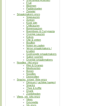
Vrucht/peul groenten
Fruit
Bloemen
Paddestoelen
Zeewier
Smaakmakers enzo
Sojasauzen
Azijnen
Kook wijn
Chilisauzen
Bonensauzen
Boemboes & Currypasta
Overige sauzen
Kokos
Olie & vetten
Bouillon
Noten en zaden
Verse smaakmakers /
kruiden
Gedroogde smaakmakers
Suiker soorten
Overige smaakmakers
Noodles, rijst enzo
Rijst & Granen
Meelsoorten
Bonen
Noodles
Deegvellen
Snacks, snoep, thee enzo
Dimsum (-achtige hapjes)
Snacks
Thee & koffie
Drank
Zoetigheden
Vlees, vis, tofu enzo
Vlees
Gevogelte
Vis enzo