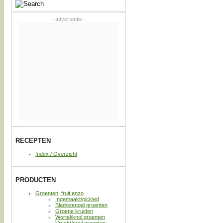
- advertentie -
RECEPTEN
Index / Overzicht
PRODUCTEN
Groenten, fruit enzo
Ingemaakt/pickled
Blad/stengel groenten
Groene kruiden
Wortel/knol groenten