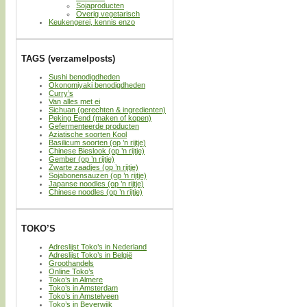
Sojaproducten
Overig vegetarisch
Keukengerei, kennis enzo
TAGS (verzamelposts)
Sushi benodigdheden
Okonomiyaki benodigdheden
Curry’s
Van alles met ei
Sichuan (gerechten & ingredienten)
Peking Eend (maken of kopen)
Gefermenteerde producten
Aziatische soorten Kool
Basilicum soorten (op ’n rijtje)
Chinese Bieslook (op ’n rijtje)
Gember (op ’n rijtje)
Zwarte zaadjes (op ’n rijtje)
Sojabonensauzen (op ’n rijtje)
Japanse noodles (op ’n rijtje)
Chinese noodles (op ’n rijtje)
TOKO’S
Adreslijst Toko’s in Nederland
Adreslijst Toko’s in België
Groothandels
Online Toko’s
Toko’s in Almere
Toko’s in Amsterdam
Toko’s in Amstelveen
Toko’s in Beverwijk