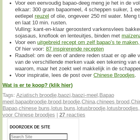
Voor een eenvoudig bapao-deeg meng je het in de vo
elkaar: 300 gram bapaomeel, 4 scheppen suiker, 1 ee
eetlepel
reuzel
of olie, ongeveer 250 ml water. Meng t
en laat 10 min. rusten.
Vulling: kant-en-klaar geroosterd varkensvlees bakk
sojasaus, knoflook en lenteuitjes, binden met
maïzen
Voor een
uitgebreid recept om zelf bapao’s te maken, 
Of hier voor:
87 inspirerende recepten
Raadsel: om de een of andere reden staat er op
alle
v
van de verschillende merken vaak een tekening van 
waarom, maar het zoekt wel makkelijk in de schappen
Voor inspiratie, lees de post over
Chinese Broodjes
.
Wat is er te koop? (klik hier)
Tags:
Aziatisch broodje
,
baozi
,
baozi-meel
,
Bapao
meel
,
bapaobroodje
,
brood
,
broodje
,
China
,
chinees brood
,
Chi
Bapao
,
chinese buns
,
lotus buns
,
lotusbroodje
,
lotusbroodjes
,
voor Chinese broodjes
|
27
reacties
DOORZOEK DE SITE
Zoeken
naar: