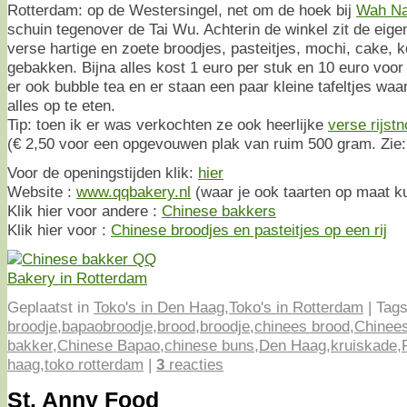
Rotterdam: op de Westersingel, net om de hoek bij
Wah N
schuin tegenover de Tai Wu. Achterin de winkel zit de eige
verse hartige en zoete broodjes, pasteitjes, mochi, cake, k
gebakken. Bijna alles kost 1 euro per stuk en 10 euro voor
er ook bubble tea en er staan een paar kleine tafeltjes waa
alles op te eten.
Tip: toen ik er was verkochten ze ook heerlijke
verse rijst
(€ 2,50 voor een opgevouwen plak van ruim 500 gram. Zie
Voor de openingstijden klik:
hier
Website :
www.qqbakery.nl
(waar je ook taarten op maat ku
Klik hier voor andere :
Chinese bakkers
Klik hier voor :
Chinese broodjes en pasteitjes op een rij
Geplaatst in
Toko's in Den Haag
,
Toko's in Rotterdam
|
Tags
broodje
,
bapaobroodje
,
brood
,
broodje
,
chinees brood
,
Chinees
bakker
,
Chinese Bapao
,
chinese buns
,
Den Haag
,
kruiskade
,
haag
,
toko rotterdam
|
3
reacties
St. Anny Food