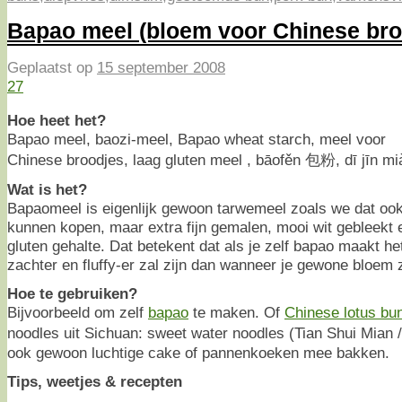
Bapao meel (bloem voor Chinese bro
Geplaatst op
15 september 2008
27
Hoe heet het?
Bapao meel, baozi-meel, Bapao wheat starch, meel voor
Chinese broodjes, laag gluten meel , bāofěn 包粉, dī jī
Wat is het?
Bapaomeel is eigenlijk gewoon tarwemeel zoals we dat ook
kunnen kopen, maar extra fijn gemalen, mooi wit gebleekt 
gluten gehalte. Dat betekent dat als je zelf bapao maakt het
zachter en fluffy-er zal zijn dan wanneer je gewone bloem 
Hoe te gebruiken?
Bijvoorbeeld om zelf
bapao
te maken. Of
Chinese lotus bu
noodles uit Sichuan: sweet water noodles (Tian Shui Mian
ook gewoon luchtige cake of pannenkoeken mee bakken.
Tips, weetjes & recepten