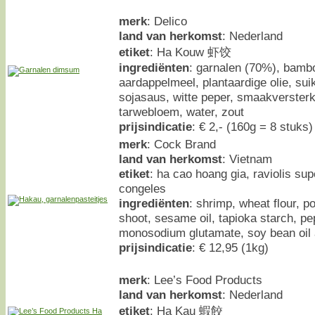
merk
: Delico
land van herkomst
: Nederland
etiket
: Ha Kouw 虾饺
ingrediënten
: garnalen (70%), bamb
aardappelmeel, plantaardige olie, sui
sojasaus, witte peper, smaakversterk
tarwebloem, water, zout
prijsindicatie
: € 2,- (160g = 8 stuks)
merk
: Cock Brand
land van herkomst
: Vietnam
etiket
: ha cao hoang gia, raviolis sup
congeles
ingrediënten
: shrimp, wheat flour, 
shoot, sesame oil, tapioka starch, pep
monosodium glutamate, soy bean oil
prijsindicatie
: € 12,95 (1kg)
merk
: Lee’s Food Products
land van herkomst
: Nederland
etiket
: Ha Kau 蝦餃