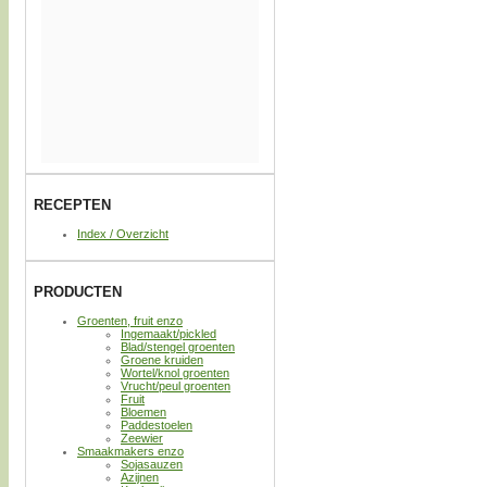
RECEPTEN
Index / Overzicht
PRODUCTEN
Groenten, fruit enzo
Ingemaakt/pickled
Blad/stengel groenten
Groene kruiden
Wortel/knol groenten
Vrucht/peul groenten
Fruit
Bloemen
Paddestoelen
Zeewier
Smaakmakers enzo
Sojasauzen
Azijnen