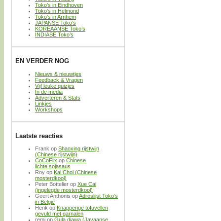
Toko’s in Eindhoven
Toko’s in Helmond
Toko’s in Arnhem
JAPANSE Toko’s
KOREAANSE Toko’s
INDIASE Toko’s
EN VERDER NOG
Nieuws & nieuwtjes
Feedback & Vragen
Vijf leuke quizjes
In de media
Adverteren & Stats
Linkjes
Workshops
Laatste reacties
Frank
op
Shaoxing rijstwijn
(Chinese rijstwijn)
CoCoFlix
op
Chinese
lichte sojasaus
Roy
op
Kai Choi (Chinese
mosterdkool)
Peter Bottelier
op
Xue Cai
(ingelegde mosterdkool)
Geert Anthonis
op
Adreslijst Toko’s
in België
Henk
op
Knapperige tofuvellen
gevuld met garnalen
remi
op
Gula djawa (Javaanse