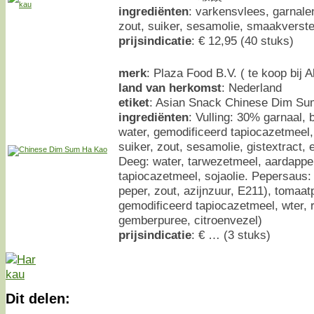
ingrediënten
: varkensvlees, garnale
zout, suiker, sesamolie, smaakverst
prijsindicatie
: € 12,95 (40 stuks)
merk
: Plaza Food B.V. ( te koop bij A
land van herkomst
: Nederland
etiket
: Asian Snack Chinese Dim S
ingrediënten
: Vulling: 30% garnaal, 
water, gemodificeerd tapiocazetmeel
suiker, zout, sesamolie, gistextract, 
Deeg: water, tarwezetmeel, aardappe
tapiocazetmeel, sojaolie. Pepersaus:
peper, zout, azijnzuur, E211), tomaatp
gemodificeerd tapiocazetmeel, wter, r
gemberpuree, citroenvezel)
prijsindicatie
: € … (3 stuks)
Dit delen: