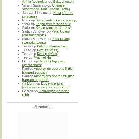
Arthur Wetselaar
op
Sojascheuten
Yuriani Sudarmo
op
Chinese
supermarkt Tam Food in Tilburg
Jan van Lieshout
op
Ketjap (zoete
sojasaus)
Roos
op
Rozenwater & rozensiroop
Stella
op
Ketjap (zoete sojasaus)
Stella
op
Ketjap (zoete sojasaus)
Stefan Schuwer
op
Petis Udang
(garnalenpasta)
Stefan Schuwer
op
Petis Udang
(garnalenpasta)
Tessa
op
Kaki (of sharon fruit)
Tessa
op
Kwal (jellyfish)
Tessa
op
Kwal (jellyfish)
Tee
op
Kwal (jellyfish)
Osman
op
Senbei (Japanse
rijstcrackers)
Paul
op
Aubergines boerenstijl (fish
fragrant eggplant)
Paul
op
Aubergines boerenstijl (fish
fragrant eggplant)
Ah Munn
op
Duizendjarig ei
(geconserveerde eendeneieren)
Gerard
op
Gedroogde garnalen
(ebi)
- Advertentie -