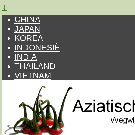
↓
CHINA
JAPAN
KOREA
INDONESIË
INDIA
THAILAND
VIETNAM