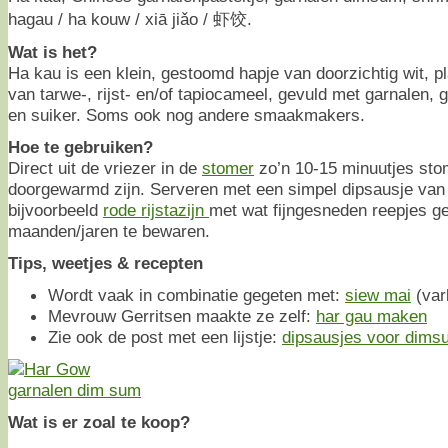
hagau / ha kouw / xiā jiǎo / 虾饺.
Wat is het?
Ha kau is een klein, gestoomd hapje van doorzichtig wit, 
van tarwe-, rijst- en/of tapiocameel, gevuld met garnalen,
en suiker. Soms ook nog andere smaakmakers.
Hoe te gebruiken?
Direct uit de vriezer in de
stomer
zo’n 10-15 minuutjes sto
doorgewarmd zijn. Serveren met een simpel dipsausje va
bijvoorbeeld
rode rijstazijn
met wat fijngesneden reepjes ge
maanden/jaren te bewaren.
Tips, weetjes & recepten
Wordt vaak in combinatie gegeten met:
siew mai
(var
Mevrouw Gerritsen maakte ze zelf:
har gau maken
Zie ook de post met een lijstje:
dipsausjes voor dims
Wat is er zoal te koop?