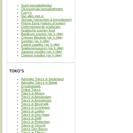
Sushi benodigdheden
Okonomiyaki benodigdheden
Curry’s
Van alles met ei
Sichuan (gerechten & ingredienten)
Peking Eend (maken of kopen)
Gefermenteerde producten
Aziatische soorten Kool
Basilicum soorten (op ’n rijtje)
Chinese Bieslook (op ’n rijtje)
Gember (op ’n rijtje)
Zwarte zaadjes (op ’n rijtje)
Sojabonensauzen (op ’n rijtje)
Japanse noodles (op ’n rijtje)
Chinese noodles (op ’n rijtje)
TOKO’S
Adreslijst Toko’s in Nederland
Adreslijst Toko’s in België
Groothandels
Online Toko’s
Toko’s in Almere
Toko’s in Amsterdam
Toko’s in Amstelveen
Toko’s in Beverwijk
Toko’s in Groningen
Toko’s in Leiden
Toko’s in Den Haag
Toko’s in Delft
Toko’s in Rotterdam
Toko’s in Utrecht
Toko’s Den Bosch
Toko’s in Tilburg