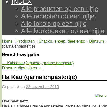
INDEX
Alle producten op een rijtje
Alle recepten op een rijtje
Alle toko’s op een rijtje
Alle kookboeken op een rijtje
Home
→
Producten
→
Snacks, snoep, thee enzo
→
Dimsum
(garnalenpasteitje)
Berichtnavigatie
←
Kabocha (Japanse, groene pompoen)
Dimsum dipsausjes
→
Ha Kau (garnalenpasteitje)
Geplaatst op
23 november 2010
Hoe heet het?
Ha kau, Chinees garnalenpasteitje, garnalen dimsum, shri