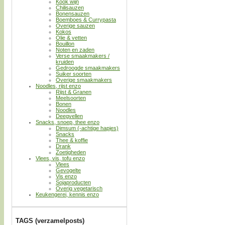
Kook wijn
Chilisauzen
Bonensauzen
Boemboes & Currypasta
Overige sauzen
Kokos
Olie & vetten
Bouillon
Noten en zaden
Verse smaakmakers /
kruiden
Gedroogde smaakmakers
Suiker soorten
Overige smaakmakers
Noodles, rijst enzo
Rijst & Granen
Meelsoorten
Bonen
Noodles
Deegvellen
Snacks, snoep, thee enzo
Dimsum (-achtige hapjes)
Snacks
Thee & koffie
Drank
Zoetigheden
Vlees, vis, tofu enzo
Vlees
Gevogelte
Vis enzo
Sojaproducten
Overig vegetarisch
Keukengerei, kennis enzo
TAGS (verzamelposts)