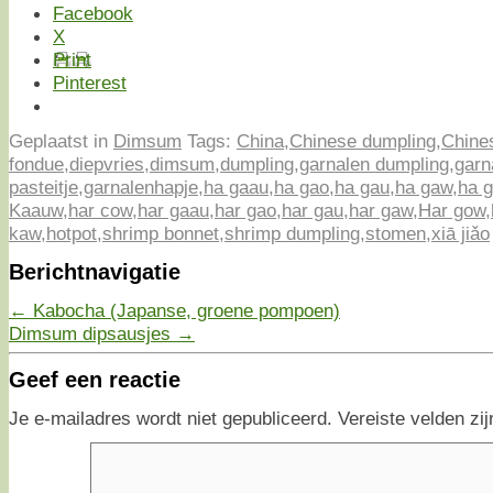
Facebook
X
Print
Pinterest
Geplaatst in
Dimsum
Tags:
China
,
Chinese dumpling
,
Chine
fondue
,
diepvries
,
dimsum
,
dumpling
,
garnalen dumpling
,
garn
pasteitje
,
garnalenhapje
,
ha gaau
,
ha gao
,
ha gau
,
ha gaw
,
ha 
Kaauw
,
har cow
,
har gaau
,
har gao
,
har gau
,
har gaw
,
Har gow
,
kaw
,
hotpot
,
shrimp bonnet
,
shrimp dumpling
,
stomen
,
xiā jiǎo
Berichtnavigatie
←
Kabocha (Japanse, groene pompoen)
Dimsum dipsausjes
→
Geef een reactie
Je e-mailadres wordt niet gepubliceerd.
Vereiste velden z