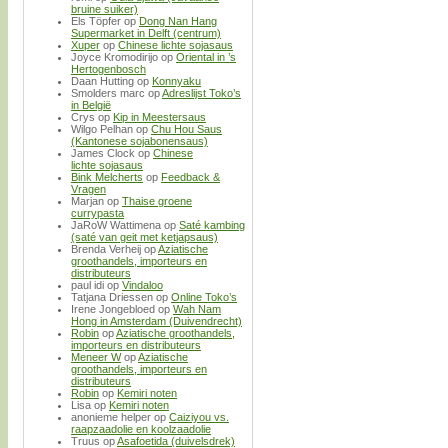
bruine suiker)
Els Töpfer
op
Dong Nan Hang
Supermarket in Delft (centrum)
Xuper
op
Chinese lichte sojasaus
Joyce Kromodirijo
op
Oriental in ’s
Hertogenbosch
Daan Hutting
op
Konnyaku
Smolders marc
op
Adreslijst Toko’s
in België
Crys
op
Kip in Meestersaus
Wilgo Pelhan
op
Chu Hou Saus
(Kantonese sojabonensaus)
James Clock
op
Chinese
lichte sojasaus
Bink Melcherts
op
Feedback &
Vragen
Marjan
op
Thaise groene
currypasta
JaRoW Wattimena
op
Saté kambing
(saté van geit met ketjapsaus)
Brenda Verheij
op
Aziatische
groothandels, importeurs en
distributeurs
paul idi
op
Vindaloo
Tatjana Driessen
op
Online Toko’s
Irene Jongebloed
op
Wah Nam
Hong in Amsterdam (Duivendrecht)
Robin
op
Aziatische groothandels,
importeurs en distributeurs
Meneer W
op
Aziatische
groothandels, importeurs en
distributeurs
Robin
op
Kemiri noten
Lisa
op
Kemiri noten
anonieme helper
op
Caiziyou vs.
raapzaadolie en koolzaadolie
Truus
op
Asafoetida (duivelsdrek)