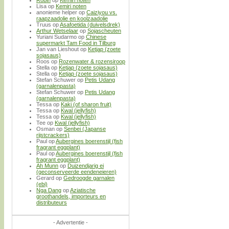
Robin
op
Kemiri noten
Lisa
op
Kemiri noten
anonieme helper
op
Caiziyou vs.
raapzaadolie en koolzaadolie
Truus
op
Asafoetida (duivelsdrek)
Arthur Wetselaar
op
Sojascheuten
Yuriani Sudarmo
op
Chinese
supermarkt Tam Food in Tilburg
Jan van Lieshout
op
Ketjap (zoete
sojasaus)
Roos
op
Rozenwater & rozensiroop
Stella
op
Ketjap (zoete sojasaus)
Stella
op
Ketjap (zoete sojasaus)
Stefan Schuwer
op
Petis Udang
(garnalenpasta)
Stefan Schuwer
op
Petis Udang
(garnalenpasta)
Tessa
op
Kaki (of sharon fruit)
Tessa
op
Kwal (jellyfish)
Tessa
op
Kwal (jellyfish)
Tee
op
Kwal (jellyfish)
Osman
op
Senbei (Japanse
rijstcrackers)
Paul
op
Aubergines boerenstijl (fish
fragrant eggplant)
Paul
op
Aubergines boerenstijl (fish
fragrant eggplant)
Ah Munn
op
Duizendjarig ei
(geconserveerde eendeneieren)
Gerard
op
Gedroogde garnalen
(ebi)
Nga Dang
op
Aziatische
groothandels, importeurs en
distributeurs
- Advertentie -