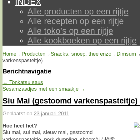
INDEX
Alle producten op een rijtje
Alle recepten op een rijtje
Alle toko’s op een rijtje
Alle kookboeken op een rijtje
Home
→
Producten
→
Snacks, snoep, thee enzo
→
Dimsum
varkenspasteitje)
Berichtnavigatie
←
Tonkatsu saus
Sesamzaadjes met een smaakje
→
Siu Mai (gestoomd varkenspasteitje)
Geplaatst op
23 januari 2011
Hoe heet het?
Siu mai, sui mai, sieuw mai, gestoomd
varkenspasteitje, pork dumpling, shāomài / 烧卖.