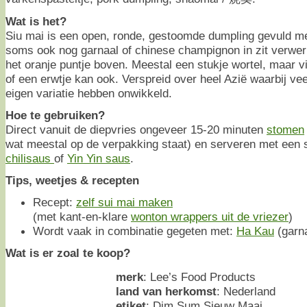
Wat is het?
Siu mai is een open, ronde, gestoomde dumpling gevuld m
soms ook nog garnaal of chinese champignon in zit verwerkt
het oranje puntje boven. Meestal een stukje wortel, maar v
of een erwtje kan ook. Verspreid over heel Azië waarbij vee
eigen variatie hebben onwikkeld.
Hoe te gebruiken?
Direct vanuit de diepvries ongeveer 15-20 minuten
stomen
wat meestal op de verpakking staat) en serveren met een 
chilisaus
of
Yin Yin saus
.
Tips, weetjes & recepten
Recept:
zelf sui mai maken
(met kant-en-klare
wonton wrappers uit de vriezer
)
Wordt vaak in combinatie gegeten met:
Ha Kau
(garna
Wat is er zoal te koop?
merk
: Lee’s Food Products
land van herkomst
: Nederland
etiket
: Dim Sum Sieuw Maai