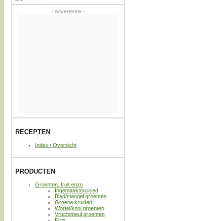
- advertentie -
RECEPTEN
Index / Overzicht
PRODUCTEN
Groenten, fruit enzo
Ingemaakt/pickled
Blad/stengel groenten
Groene kruiden
Wortel/knol groenten
Vrucht/peul groenten
Fruit