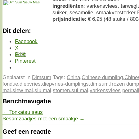
ingrediënten
: varkensvlees, tarwegl
suiker, sesamolie, smaakversterker 
prijsindicatie
: € 6,95 (48 stuks / 800
Dit delen:
Facebook
X
Print
Pinterest
Geplaatst in
Dimsum
Tags:
China
,
Chinese dumpling
,
Chine
fondue
,
diepvries
,
diepvries-dumplings
,
dimsum
,
frozen dump
mai
,
siew mai
,
siu mai
,
stomen
,
sui mai
,
varkensvlees
permal
Berichtnavigatie
←
Tonkatsu saus
Sesamzaadjes met een smaakje
→
Geef een reactie