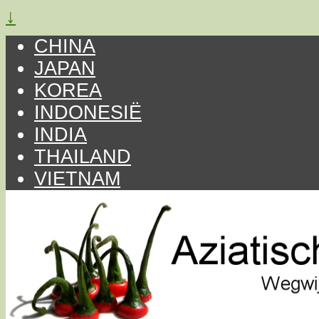
↓
CHINA
JAPAN
KOREA
INDONESIË
INDIA
THAILAND
VIETNAM