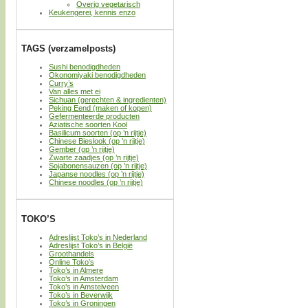
Overig vegetarisch
Keukengerei, kennis enzo
TAGS (verzamelposts)
Sushi benodigdheden
Okonomiyaki benodigdheden
Curry’s
Van alles met ei
Sichuan (gerechten & ingredienten)
Peking Eend (maken of kopen)
Gefermenteerde producten
Aziatische soorten Kool
Basilicum soorten (op ’n rijtje)
Chinese Bieslook (op ’n rijtje)
Gember (op ’n rijtje)
Zwarte zaadjes (op ’n rijtje)
Sojabonensauzen (op ’n rijtje)
Japanse noodles (op ’n rijtje)
Chinese noodles (op ’n rijtje)
TOKO’S
Adreslijst Toko’s in Nederland
Adreslijst Toko’s in België
Groothandels
Online Toko’s
Toko’s in Almere
Toko’s in Amsterdam
Toko’s in Amstelveen
Toko’s in Beverwijk
Toko’s in Groningen