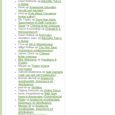
Geert Anthonis
op
Adreslijst Toko’s
in België
Henk
op
Knapperige tofuvellen
gevuld met garnalen
remi
op
Gula djawa (Javaanse
bruine suiker)
Els Töpfer
op
Dong Nan Hang
Supermarket in Delft (centrum)
Xuper
op
Chinese lichte sojasaus
Joyce Kromodirijo
op
Oriental in ’s
Hertogenbosch
Daan Hutting
op
Konnyaku
Smolders marc
op
Adreslijst Toko’s
in België
Crys
op
Kip in Meestersaus
Wilgo Pelhan
op
Chu Hou Saus
(Kantonese sojabonensaus)
James Clock
op
Chinese
lichte sojasaus
Bink Melcherts
op
Feedback &
Vragen
Marjan
op
Thaise groene
currypasta
JaRoW Wattimena
op
Saté kambing
(saté van geit met ketjapsaus)
Brenda Verheij
op
Aziatische
groothandels, importeurs en
distributeurs
paul idi
op
Vindaloo
Tatjana Driessen
op
Online Toko’s
Irene Jongebloed
op
Wah Nam
Hong in Amsterdam (Duivendrecht)
Robin
op
Aziatische groothandels,
importeurs en distributeurs
Meneer W
op
Aziatische
groothandels, importeurs en
distributeurs