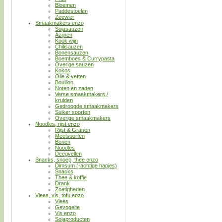
Bloemen
Paddestoelen
Zeewier
Smaakmakers enzo
Sojasauzen
Azijnen
Kook wijn
Chilisauzen
Bonensauzen
Boemboes & Currypasta
Overige sauzen
Kokos
Olie & vetten
Bouillon
Noten en zaden
Verse smaakmakers /
kruiden
Gedroogde smaakmakers
Suiker soorten
Overige smaakmakers
Noodles, rijst enzo
Rijst & Granen
Meelsoorten
Bonen
Noodles
Deegvellen
Snacks, snoep, thee enzo
Dimsum (-achtige hapjes)
Snacks
Thee & koffie
Drank
Zoetigheden
Vlees, vis, tofu enzo
Vlees
Gevogelte
Vis enzo
Sojaproducten