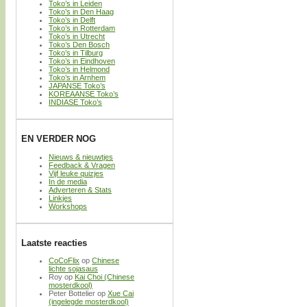
Toko’s in Leiden
Toko’s in Den Haag
Toko’s in Delft
Toko’s in Rotterdam
Toko’s in Utrecht
Toko’s Den Bosch
Toko’s in Tilburg
Toko’s in Eindhoven
Toko’s in Helmond
Toko’s in Arnhem
JAPANSE Toko’s
KOREAANSE Toko’s
INDIASE Toko’s
EN VERDER NOG
Nieuws & nieuwtjes
Feedback & Vragen
Vijf leuke quizjes
In de media
Adverteren & Stats
Linkjes
Workshops
Laatste reacties
CoCoFlix
op
Chinese
lichte sojasaus
Roy
op
Kai Choi (Chinese
mosterdkool)
Peter Bottelier
op
Xue Cai
(ingelegde mosterdkool)