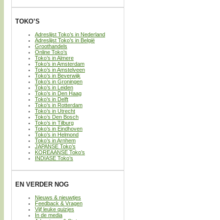
TOKO’S
Adreslijst Toko’s in Nederland
Adreslijst Toko’s in België
Groothandels
Online Toko’s
Toko’s in Almere
Toko’s in Amsterdam
Toko’s in Amstelveen
Toko’s in Beverwijk
Toko’s in Groningen
Toko’s in Leiden
Toko’s in Den Haag
Toko’s in Delft
Toko’s in Rotterdam
Toko’s in Utrecht
Toko’s Den Bosch
Toko’s in Tilburg
Toko’s in Eindhoven
Toko’s in Helmond
Toko’s in Arnhem
JAPANSE Toko’s
KOREAANSE Toko’s
INDIASE Toko’s
EN VERDER NOG
Nieuws & nieuwtjes
Feedback & Vragen
Vijf leuke quizjes
In de media