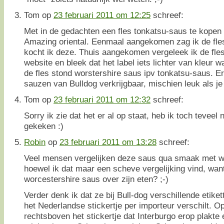
Tom
op
23 februari 2011 om 12:25
schreef:
Met in de gedachten een fles tonkatsu-saus te kopen
Amazing oriental. Eenmaal aangekomen zag ik de fles
kocht ik deze. Thuis aangekomen vergeleek ik de fle
website en bleek dat het label iets lichter van kleur 
de fles stond worstershire saus ipv tonkatsu-saus. Er
sauzen van Bulldog verkrijgbaar, mischien leuk als j
Tom
op
23 februari 2011 om 12:32
schreef:
Sorry ik zie dat het er al op staat, heb ik toch teveel 
gekeken :)
Robin
op
23 februari 2011 om 13:28
schreef:
Veel mensen vergelijken deze saus qua smaak met w
hoewel ik dat maar een scheve vergelijking vind, want
worcestershire saus over zijn eten? ;-)
Verder denk ik dat ze bij Bull-dog verschillende etike
het Nederlandse stickertje per importeur verschilt. Op
rechtsboven het stickertje dat Interburgo erop plakte