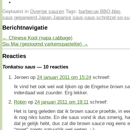
Geplaatst in
Overige sauzen
Tags:
barbecue
,
BBQ
,
bbq-
saus
,
gepaneerd
,
Japan
,
Japanse saus
,
saus
,
schnitzel
,
so-su
Berichtnavigatie
←
Chinese Kool (napa cabbage)
Siu Mai (gestoomd varkenspasteitje)
→
Reacties
Tonkatsu saus
— 10 reacties
Jeroen
op
24 januari 2011 om 15:24
schreef:
Ik vind het ook wel wat lijken op de Engelse
brown s
inderdaad wat zuurder. Erg lekker.
Robin
op
24 januari 2011 om 19:11
schreef:
Het is lang geleden dat ik brown sauce proefde, in ee
ik nog niks lustte. En die saus vond ik dus smerig, h
dat je gelijk hebt, dus zal die brown sauce nog eens 
“moet” zoiets natuurlijk wel weten. ;-)