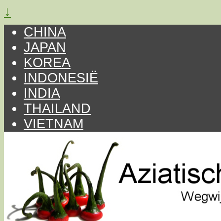
↓
CHINA
JAPAN
KOREA
INDONESIË
INDIA
THAILAND
VIETNAM