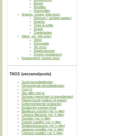
Bonen
Noodles
Deegvellen
Snacks, snoep, thee enzo
Dimsum (-achtige hapjes)
Snacks
Thee & koffie
Drank
Zoetigheden
Vlees, vis, tofu enzo
Vlees
Gevogelte
Vis enzo
Sojaproducten
Overig vegetarisch
Keukengerei, kennis enzo
TAGS (verzamelposts)
Sushi benodigdheden
Okonomiyaki benodigdheden
Curry’s
Van alles met ei
Sichuan (gerechten & ingredienten)
Peking Eend (maken of kopen)
Gefermenteerde producten
Aziatische soorten Kool
Basilicum soorten (op ’n rijtje)
Chinese Bieslook (op ’n rijtje)
Gember (op ’n rijtje)
Zwarte zaadjes (op ’n rijtje)
Sojabonensauzen (op ’n rijtje)
Japanse noodles (op ’n rijtje)
Chinese noodles (op ’n rijtje)