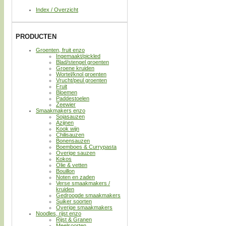
Index / Overzicht
PRODUCTEN
Groenten, fruit enzo
Ingemaakt/pickled
Blad/stengel groenten
Groene kruiden
Wortel/knol groenten
Vrucht/peul groenten
Fruit
Bloemen
Paddestoelen
Zeewier
Smaakmakers enzo
Sojasauzen
Azijnen
Kook wijn
Chilisauzen
Bonensauzen
Boemboes & Currypasta
Overige sauzen
Kokos
Olie & vetten
Bouillon
Noten en zaden
Verse smaakmakers /
kruiden
Gedroogde smaakmakers
Suiker soorten
Overige smaakmakers
Noodles, rijst enzo
Rijst & Granen
Meelsoorten