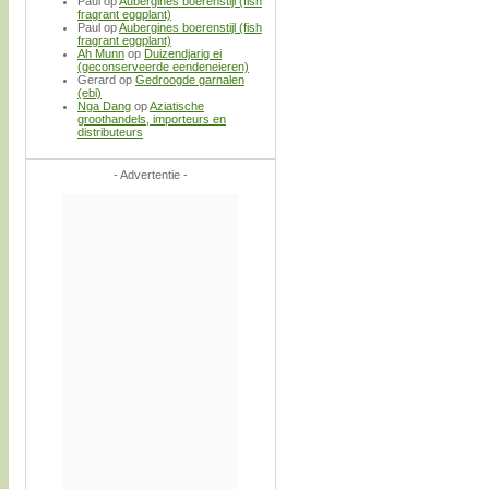
Paul
op
Aubergines boerenstijl (fish
fragrant eggplant)
Paul
op
Aubergines boerenstijl (fish
fragrant eggplant)
Ah Munn
op
Duizendjarig ei
(geconserveerde eendeneieren)
Gerard
op
Gedroogde garnalen
(ebi)
Nga Dang
op
Aziatische
groothandels, importeurs en
distributeurs
- Advertentie -