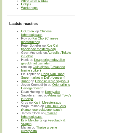
Adverteren & Stats
Linkjes
Workshops
Laatste reacties
CoCoFlix
op
Chinese
lichte sojasaus
Roy
op
Kai Choi (Chinese
mosterdkool)
Peter Bottelier
op
Xue Cai
(ingelegde mosterdkool)
Geert Anthonis
op
Adreslijst Toko’s
in België
Henk
op
Knapperige tofuvellen
gevuld met garnalen
remi
op
Gula djawa (Javaanse
bruine suiker)
Els Töpfer
op
Dong Nan Hang
Supermarket in Delft (centrum)
Xuper
op
Chinese lichte sojasaus
Joyce Kromodirijo
op
Oriental in ’s
Hertogenbosch
Daan Hutting
op
Konnyaku
Smolders marc
op
Adreslijst Toko’s
in België
Crys
op
Kip in Meestersaus
Wilgo Pelhan
op
Chu Hou Saus
(Kantonese sojabonensaus)
James Clock
op
Chinese
lichte sojasaus
Bink Melcherts
op
Feedback &
Vragen
Marjan
op
Thaise groene
currypasta