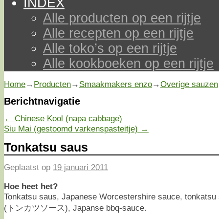
INDEX
Alle producten op een rijtje
Alle recepten op een rijtje
Alle toko’s op een rijtje
Alle kookboeken op een rijtje
Home
→
Producten
→
Smaakmakers enzo
→
Overige sauzen
Berichtnavigatie
←
Chinese Kool (napa cabbage)
Siu Mai (gestoomd varkenspasteitje)
→
Tonkatsu saus
Geplaatst op
19 januari 2011
Hoe heet het?
Tonkatsu saus, Japanese Worcestershire sauce, tonkatsu
(トンカツソース), Japanse bbq-sauce.