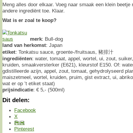
Meng alles door elkaar. Voeg naar smaak een klein beetje 
andere ingrediënt toe. Klaar.
Wat is er zoal te koop?
merk
: Bull-dog
land van herkomst
: Japan
etiket
: Tonkatsu sauce, groente-/fruitsaus, 豬排汁
ingrediënten
: water, tomaat, appel, wortel, ui, zout, suiker,
kruiden, smaakversterker (E621), kleurstof E150. Of: water
gdistilleerde azijn, appel, zout, tomaat, gehydrolyseerd pla
maiszetmeel, wortel, kruiden, pruim, gist extract, ui, abriko
wat er op ’t etiket staat)
prijsindicatie
: € 5,- (500ml)
Dit delen:
Facebook
X
Print
Pinterest