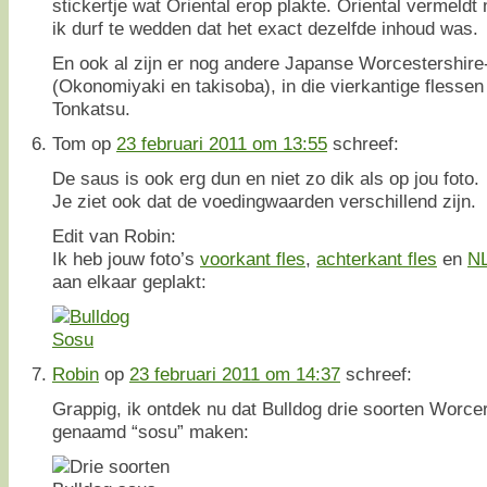
stickertje wat Oriental erop plakte. Oriental vermeld
ik durf te wedden dat het exact dezelfde inhoud was.
En ook al zijn er nog andere Japanse Worcestershire
(Okonomiyaki en takisoba), in die vierkantige flessen z
Tonkatsu.
Tom
op
23 februari 2011 om 13:55
schreef:
De saus is ook erg dun en niet zo dik als op jou foto.
Je ziet ook dat de voedingwaarden verschillend zijn.
Edit van Robin:
Ik heb jouw foto’s
voorkant fles
,
achterkant fles
en
NL
aan elkaar geplakt:
Robin
op
23 februari 2011 om 14:37
schreef:
Grappig, ik ontdek nu dat Bulldog drie soorten Worce
genaamd “sosu” maken: