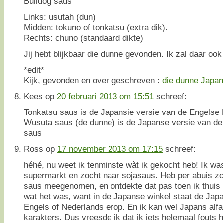
Links: usutah (dun)
Midden: tokuno of tonkatsu (extra dik).
Rechts: chuno (standaard dikte)
Jij hebt blijkbaar die dunne gevonden. Ik zal daar oo
*edit*
Kijk, gevonden en over geschreven :
die dunne Japa
Kees
op
20 februari 2013 om 15:51
schreef:
Tonkatsu saus is de Japansie versie van de Engelse
Wusuta saus (de dunne) is de Japanse versie van de
saus
Ross
op
17 november 2013 om 17:15
schreef:
héhé, nu weet ik tenminste wàt ik gekocht heb! Ik wa
supermarkt en zocht naar sojasaus. Heb per abuis zo’
saus meegenomen, en ontdekte dat pas toen ik thuis
wat het was, want in de Japanse winkel staat de Jap
Engels of Nederlands erop. En ik kan wel Japans alf
karakters. Dus vreesde ik dat ik iets helemaal fouts 