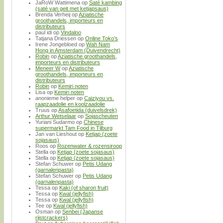
JaRoW Wattimena
op
Saté kambing
(saté van geit met ketjapsaus)
Brenda Verheij
op
Aziatische
groothandels, importeurs en
distributeurs
paul idi
op
Vindaloo
Tatjana Driessen
op
Online Toko’s
Irene Jongebloed
op
Wah Nam
Hong in Amsterdam (Duivendrecht)
Robin
op
Aziatische groothandels,
importeurs en distributeurs
Meneer W
op
Aziatische
groothandels, importeurs en
distributeurs
Robin
op
Kemiri noten
Lisa
op
Kemiri noten
anonieme helper
op
Caiziyou vs.
raapzaadolie en koolzaadolie
Truus
op
Asafoetida (duivelsdrek)
Arthur Wetselaar
op
Sojascheuten
Yuriani Sudarmo
op
Chinese
supermarkt Tam Food in Tilburg
Jan van Lieshout
op
Ketjap (zoete
sojasaus)
Roos
op
Rozenwater & rozensiroop
Stella
op
Ketjap (zoete sojasaus)
Stella
op
Ketjap (zoete sojasaus)
Stefan Schuwer
op
Petis Udang
(garnalenpasta)
Stefan Schuwer
op
Petis Udang
(garnalenpasta)
Tessa
op
Kaki (of sharon fruit)
Tessa
op
Kwal (jellyfish)
Tessa
op
Kwal (jellyfish)
Tee
op
Kwal (jellyfish)
Osman
op
Senbei (Japanse
rijstcrackers)