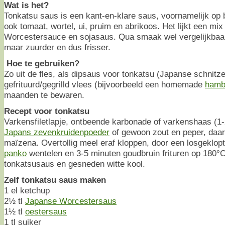
Wat is het?
Tonkatsu saus is een kant-en-klare saus, voornamelijk op 
ook tomaat, wortel, ui, pruim en abrikoos. Het lijkt een mi
Worcestersauce en sojasaus. Qua smaak wel vergelijkba
maar zuurder en dus frisser.
Hoe te gebruiken?
Zo uit de fles, als dipsaus voor tonkatsu (Japanse schnitze
gefrituurd/gegrilld vlees (bijvoorbeeld een homemade
hamb
maanden te bewaren.
Recept voor tonkatsu
Varkensfiletlapje, ontbeende karbonade of varkenshaas (1-
Japans zevenkruidenpoeder
of gewoon zout en peper, daar
maïzena. Overtollig meel eraf kloppen, door een losgeklopt 
panko
wentelen en 3-5 minuten goudbruin frituren op 180°
tonkatsusaus en gesneden witte kool.
Zelf tonkatsu saus maken
1 el ketchup
2½ tl
Japanse Worcestersaus
1½ tl
oestersaus
1 tl suiker