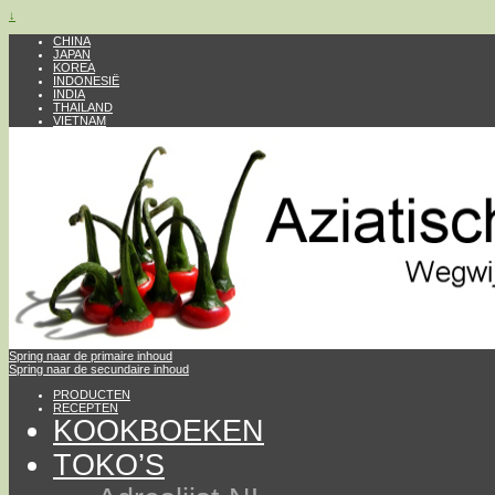
↓
CHINA
JAPAN
KOREA
INDONESIË
INDIA
THAILAND
VIETNAM
Spring naar de primaire inhoud
Spring naar de secundaire inhoud
PRODUCTEN
RECEPTEN
KOOKBOEKEN
TOKO’S