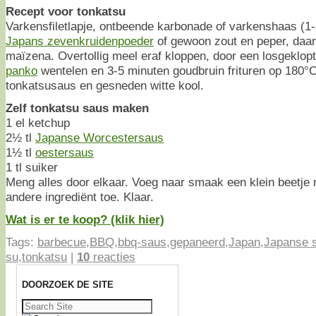
Recept voor tonkatsu
Varkensfiletlapje, ontbeende karbonade of varkenshaas (1-
Japans zevenkruidenpoeder
of gewoon zout en peper, daar
maïzena. Overtollig meel eraf kloppen, door een losgeklopt 
panko
wentelen en 3-5 minuten goudbruin frituren op 180°
tonkatsusaus en gesneden witte kool.
Zelf tonkatsu saus maken
1 el ketchup
2½ tl
Japanse Worcestersaus
1½ tl
oestersaus
1 tl suiker
Meng alles door elkaar. Voeg naar smaak een klein beetje 
andere ingrediënt toe. Klaar.
Wat is er te koop? (klik hier)
Tags:
barbecue
,
BBQ
,
bbq-saus
,
gepaneerd
,
Japan
,
Japanse 
su
,
tonkatsu
|
10
reacties
DOORZOEK DE SITE
Zoeken
naar: