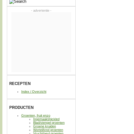
- advertentie -
RECEPTEN
Index / Overzicht
PRODUCTEN
Groenten, fruit enzo
Ingemaakt/pickled
Blad/stengel groenten
Groene kruiden
Wortel/knol groenten
Vrucht/peul groenten