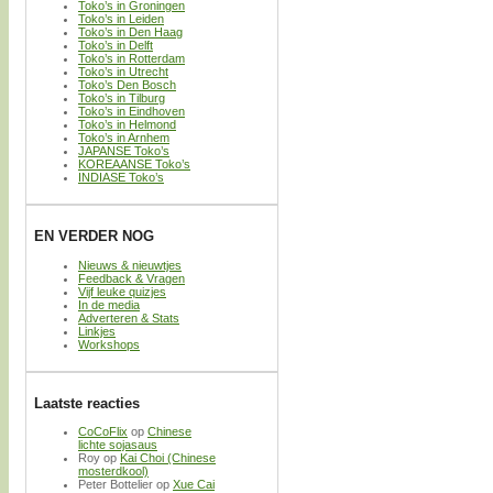
Toko’s in Groningen
Toko’s in Leiden
Toko’s in Den Haag
Toko’s in Delft
Toko’s in Rotterdam
Toko’s in Utrecht
Toko’s Den Bosch
Toko’s in Tilburg
Toko’s in Eindhoven
Toko’s in Helmond
Toko’s in Arnhem
JAPANSE Toko’s
KOREAANSE Toko’s
INDIASE Toko’s
EN VERDER NOG
Nieuws & nieuwtjes
Feedback & Vragen
Vijf leuke quizjes
In de media
Adverteren & Stats
Linkjes
Workshops
Laatste reacties
CoCoFlix
op
Chinese
lichte sojasaus
Roy
op
Kai Choi (Chinese
mosterdkool)
Peter Bottelier
op
Xue Cai