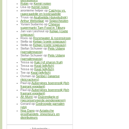
distributeurs
Robin
op
Kemiri noten
Lisa
op
Kemiri noten
anonieme helper
op
Caiziyou vs.
raapzaadolie en koolzaadolie
Truus
op
Asafoetida (duivelsdrek)
Arthur Wetselaar
op
Sojascheuten
Yuriani Sudarmo
op
Chinese
supermarkt Tam Food in Tilburg
Jan van Lieshout
op
Ketjap (zoete
sojasaus)
Roos
op
Rozenwater & rozensiroop
Stella
op
Ketjap (zoete sojasaus)
Stella
op
Ketjap (zoete sojasaus)
Stefan Schuwer
op
Petis Udang
(garnalenpasta)
Stefan Schuwer
op
Petis Udang
(garnalenpasta)
Tessa
op
Kaki (of sharon fruit)
Tessa
op
Kwal (jellyfish)
Tessa
op
Kwal (jellyfish)
Tee
op
Kwal (jellyfish)
Osman
op
Senbei (Japanse
rijstcrackers)
Paul
op
Aubergines boerenstijl (fish
fragrant eggplant)
Paul
op
Aubergines boerenstijl (fish
fragrant eggplant)
Ah Munn
op
Duizendjarig ei
(geconserveerde eendeneieren)
Gerard
op
Gedroogde garnalen
(ebi)
Nga Dang
op
Aziatische
groothandels, importeurs en
distributeurs
- Advertentie -