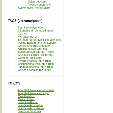
Sojaproducten
Overig vegetarisch
Keukengerei, kennis enzo
TAGS (verzamelposts)
Sushi benodigdheden
Okonomiyaki benodigdheden
Curry’s
Van alles met ei
Sichuan (gerechten & ingredienten)
Peking Eend (maken of kopen)
Gefermenteerde producten
Aziatische soorten Kool
Basilicum soorten (op ’n rijtje)
Chinese Bieslook (op ’n rijtje)
Gember (op ’n rijtje)
Zwarte zaadjes (op ’n rijtje)
Sojabonensauzen (op ’n rijtje)
Japanse noodles (op ’n rijtje)
Chinese noodles (op ’n rijtje)
TOKO’S
Adreslijst Toko’s in Nederland
Adreslijst Toko’s in België
Groothandels
Online Toko’s
Toko’s in Almere
Toko’s in Amsterdam
Toko’s in Amstelveen
Toko’s in Beverwijk