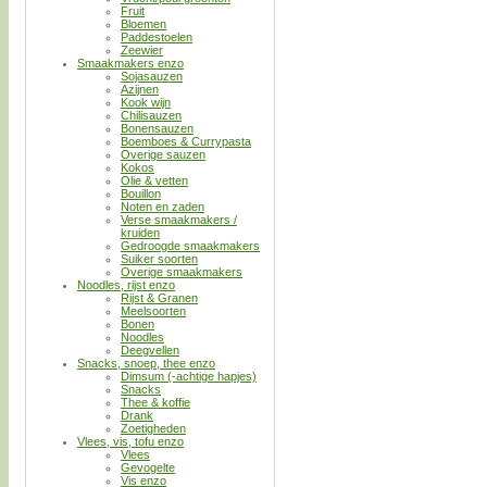
Fruit
Bloemen
Paddestoelen
Zeewier
Smaakmakers enzo
Sojasauzen
Azijnen
Kook wijn
Chilisauzen
Bonensauzen
Boemboes & Currypasta
Overige sauzen
Kokos
Olie & vetten
Bouillon
Noten en zaden
Verse smaakmakers /
kruiden
Gedroogde smaakmakers
Suiker soorten
Overige smaakmakers
Noodles, rijst enzo
Rijst & Granen
Meelsoorten
Bonen
Noodles
Deegvellen
Snacks, snoep, thee enzo
Dimsum (-achtige hapjes)
Snacks
Thee & koffie
Drank
Zoetigheden
Vlees, vis, tofu enzo
Vlees
Gevogelte
Vis enzo