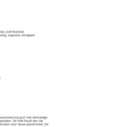
s (soft finished)
oning, sojameel, emulgator
2
neermeel erg grof, met vierkantige
r gemalen. De helft houdt dan zijn
 gereden voor nieuw paneermeel. Zie