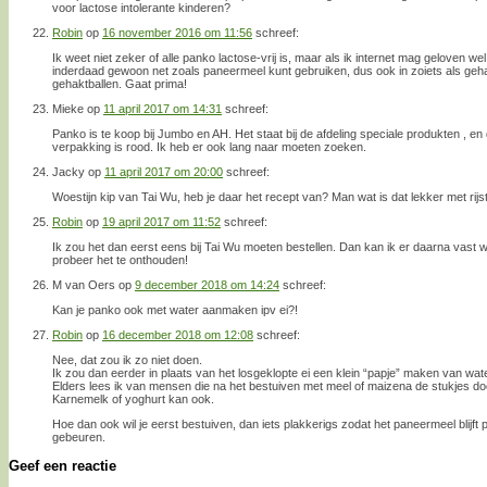
voor lactose intolerante kinderen?
Robin
op
16 november 2016 om 11:56
schreef:
Ik weet niet zeker of alle panko lactose-vrij is, maar als ik internet mag geloven we
inderdaad gewoon net zoals paneermeel kunt gebruiken, dus ook in zoiets als gehak
gehaktballen. Gaat prima!
Mieke
op
11 april 2017 om 14:31
schreef:
Panko is te koop bij Jumbo en AH. Het staat bij de afdeling speciale produkten , en 
verpakking is rood. Ik heb er ook lang naar moeten zoeken.
Jacky
op
11 april 2017 om 20:00
schreef:
Woestijn kip van Tai Wu, heb je daar het recept van? Man wat is dat lekker met rijst
Robin
op
19 april 2017 om 11:52
schreef:
Ik zou het dan eerst eens bij Tai Wu moeten bestellen. Dan kan ik er daarna vast w
probeer het te onthouden!
M van Oers
op
9 december 2018 om 14:24
schreef:
Kan je panko ook met water aanmaken ipv ei?!
Robin
op
16 december 2018 om 12:08
schreef:
Nee, dat zou ik zo niet doen.
Ik zou dan eerder in plaats van het losgeklopte ei een klein “papje” maken van wa
Elders lees ik van mensen die na het bestuiven met meel of maizena de stukjes do
Karnemelk of yoghurt kan ook.
Hoe dan ook wil je eerst bestuiven, dan iets plakkerigs zodat het paneermeel blijft p
gebeuren.
Geef een reactie