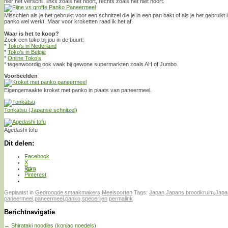
hier het verschil, links zoals het hoort, rechts zoals het niet hoort.
Misschien als je het gebruikt voor een schnitzel die je in een pan bakt of als je het gebruikt
panko wel werkt. Maar voor kroketten raad ik het af.
Waar is het te koop?
Zoek een toko bij jou in de buurt:
*
Toko’s in Nederland
*
Toko’s in België
*
Online Toko’s
* tegenwoordig ook vaak bij gewone supermarkten zoals AH of Jumbo.
Voorbeelden
Eigengemaakte kroket met panko in plaats van paneermeel.
Tonkatsu (Japanse schnitzel)
Agedashi tofu
Dit delen:
Facebook
X
Print
Pinterest
Geplaatst in
Gedroogde smaakmakers
,
Meelsoorten
Tags:
Japan
,
Japans broodkruim
,
Japa
paneermeel
,
paneermeel
,
panko
,
specerijen
permalink
Berichtnavigatie
←
Shirataki noodles (konjac noedels)