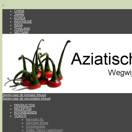
↓
CHINA
JAPAN
KOREA
INDONESIË
INDIA
THAILAND
VIETNAM
Spring naar de primaire inhoud
Spring naar de secundaire inhoud
PRODUCTEN
RECEPTEN
KOOKBOEKEN
TOKO’S
Adreslijst NL
Adreslijst België
Groothandels
Online Toko’s (webshops)