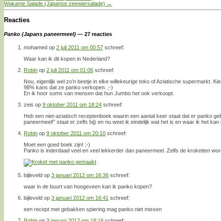
Wakame Salade (Japanse zeewiersalade)
→
Reacties
Panko (Japans paneermeel)
— 27 reacties
mohamed
op
2 juli 2011 om 00:57
schreef:
Waar kan ik dit kopen in Nederland?
Robin
op
2 juli 2011 om 01:06
schreef:
Nou, eigenlijk wel zo’n beetje in elke willekeurige toko of Aziatische supermarkt. Kie
98% kans dat ze panko verkopen. ;-)
En ik hoor soms van mensen dat hun Jumbo het ook verkoopt.
zeis
op
9 oktober 2011 om 18:24
schreef:
Heb een niet-aziatisch receptenboek waarin een aantal keer staat dat er panko ge
paneermeel!” staat er zelfs bij) en nu weet ik eindelijk wat het is en waar ik het kan 
Robin
op
9 oktober 2011 om 20:10
schreef:
Moet een goed boek zijn! ;-)
Panko is inderdaad veel en veel lekkerder dan paneermeel. Zelfs de kroketten wor
bijleveld
op
3 januari 2012 om 16:36
schreef:
waar in de buurt van hoogeveen kan ik panko kopen?
bijleveld
op
3 januari 2012 om 16:41
schreef:
een recept met gebakken spiering mag panko niet missen
Robin
op
3 januari 2012 om 18:16
schreef: