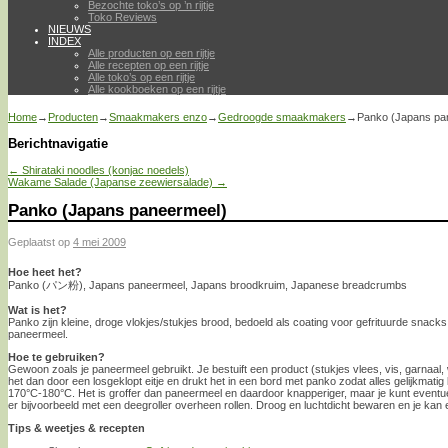
Bezochte toko’s op ’n rijtje
Toko Reviews
NIEUWS
INDEX
Alle producten op een rijtje
Alle recepten op een rijtje
Alle toko’s op een rijtje
Alle kookboeken op een rijtje
Home
→
Producten
→
Smaakmakers enzo
→
Gedroogde smaakmakers
→
Panko (Japans pa
Berichtnavigatie
←
Shirataki noodles (konjac noedels)
Wakame Salade (Japanse zeewiersalade)
→
Panko (Japans paneermeel)
Geplaatst op
4 mei 2009
Hoe heet het?
Panko (パン粉), Japans paneermeel, Japans broodkruim, Japanese breadcrumbs
Wat is het?
Panko zijn kleine, droge vlokjes/stukjes brood, bedoeld als coating voor gefrituurde snack
paneermeel.
Hoe te gebruiken?
Gewoon zoals je paneermeel gebruikt. Je bestuift een product (stukjes vlees, vis, garnaal,
het dan door een losgeklopt eitje en drukt het in een bord met panko zodat alles gelijkmatig b
170°C-180°C. Het is groffer dan paneermeel en daardoor knapperiger, maar je kunt eventue
er bijvoorbeeld met een deegroller overheen rollen. Droog en luchtdicht bewaren en je kan 
Tips & weetjes & recepten