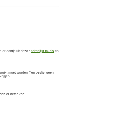
s er eentje uit deze :
adreslijst toko’s
en
bruikt moet worden (“en beslist geen
krijgen.
den er beter van: