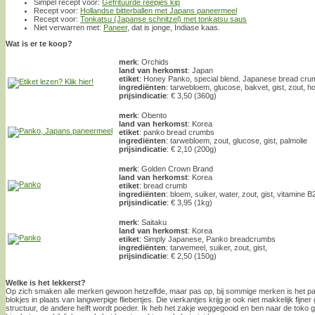
Simpel recept voor:
Gefrituurde reepjes kip
Recept voor:
Hollandse bitterballen met Japans paneermeel
Recept voor:
Tonkatsu (Japanse schnitzel) met tonkatsu saus
Niet verwarren met:
Paneer
, dat is jonge, Indiase kaas.
Wat is er te koop?
merk
: Orchids
land van herkomst
: Japan
etiket
: Honey Panko, special blend. Japanese bread crumb
ingrediënten
: tarwebloem, glucose, bakvet, gist, zout, h
prijsindicatie
: € 3,50 (360g)
merk
: Obento
land van herkomst
: Korea
etiket
: panko bread crumbs
ingrediënten
: tarwebloem, zout, glucose, gist, palmolie
prijsindicatie
: € 2,10 (200g)
merk
: Golden Crown Brand
land van herkomst
: Korea
etiket
: bread crumb
ingrediënten
: bloem, suiker, water, zout, gist, vitamine B
prijsindicatie
: € 3,95 (1kg)
merk
: Saitaku
land van herkomst
: Korea
etiket
: Simply Japanese, Panko breadcrumbs
ingrediënten
: tarwemeel, suiker, zout, gist,
prijsindicatie
: € 2,50 (150g)
Welke is het lekkerst?
Op zich smaken alle merken gewoon hetzelfde, maar pas op, bij sommige merken is het pa
blokjes in plaats van langwerpige fliebertjes. Die vierkantjes krijg je ook niet makkelijk fijne
structuur, de andere helft wordt poeder. Ik heb het zakje weggegooid en ben naar de toko