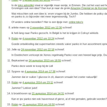
In de
toko adreslijst
staat er eigenlijk maar eentje, in Emmen. Die zal het vast wel
Groningen ook een idee? Dan kun je naar de grote
Amazing Oriental op de Korrew
Wat misschien ook een idee is: erom vragen bij de Jumbo. Die hebben de policy da
en panko is zo bijzonder niet meer tegenwoordig. Toch?
Of anders online bestellen? Hier is een lijstje met:
online toko’s
arlette maes
op
2 november 2012 om 12:30
schreef:
ik heb lang naar Panko gezocht. In België is het te krijgen in Colruyt winkels
Robin
op
4 november 2012 om 10:24
schreef:
Goede ontwikkeling dat supermarkten steeds vaker panko in hun assortiment op
Jelle
op
24 november 2012 om 22:18
schreef:
In Doetinchem verkoopt de Xenos regelmatig Panko voor een heeeel lage prijs. Du
Bepkasteel
op
24 augustus 2013 om 18:55
schreef:
Panko deze week te koop bij de Lidl
Sygoos
op
4 augustus 2014 om 17:38
schreef:
Jammer dat er suiker / glucose in zit, daarom smaakt het zoeter natuurlijk!
Robin
op
4 augustus 2014 om 23:11
schreef:
Jammer? Lekker juist!
b broekhoven
op
21 augustus 2014 om 14:31
schreef:
Kan er ipv panko niet ook havermout of gierst, al of niet gemalen, gebruikt worden?
Robin
op
21 augustus 2014 om 16:50
schreef: