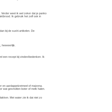
l. Verder weet ik wel zeker dat je panko
tbrood. Ik gebruik het zelf ook in
dan bij de sushi artikelen. De
, heeeeerlijk.
el een recept bij vinden/bedenken. Ik
ter en aardappelzetmeel of maizena.
or wat gesmolten boter of melk halen.
lakken. Met water zie ik dat niet zo