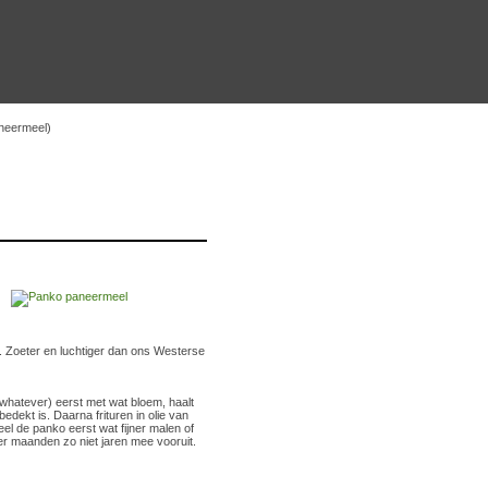
neermeel)
s. Zoeter en luchtiger dan ons Westerse
 whatever) eerst met wat bloem, haalt
edekt is. Daarna frituren in olie van
el de panko eerst wat fijner malen of
er maanden zo niet jaren mee vooruit.