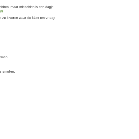
 hebben, maar misschien is een dagje
eg
t ze leveren waar de klant om vraagt
nemen!
s smullen.