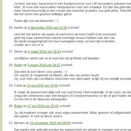
Ja hoor, dat kan: havermout in een foodprocesser kort (30 seconden) pulseren totda
hebt. Je kunt ook wat kruiden meepulseren voor een smaakje. En dan dat gebruiken 
meer havermout nodig in een recept dan wanneer je panko zou gebruiken. Hetzelfde
dat het werkt met gewone bolletjes gierst.
Panko lijkt me wel lekkerder! ;-)
martin
op
4 december 2014 om 12:26
schreef:
vind het niet lekker die panko te veel korst de korst heeft nl de overhand
geef mij maar paneermeel naturel sommige mnsen hebben ook last van
de harde knapperigheid ivm hun kunstgebit maak zel wel mijn kroketten
zonder de e nrs er in.
Simon
op
5 maart 2016 om 16:34
schreef:
cornflakes werkt ook en je kunt dan de grofheid zelf bepalen.
Robin
op
5 maart 2016 om 18:22
schreef:
Dan kies ik toch liever voor panko. ;-)
Oh, wacht, je reageerde op Martin, die niet van panko houdt.
Ja, voor hem zijn cornflakes misschien een alternatief, al lijkt hij me redelijk tevre
Carla
op
22 juni 2016 om 23:40
schreef:
Ik maak de paneermeel altijd zelf van oud brood. Heel makkelijk. In de oven, op niet
(mag niet verkleuren) dan met deegrol of in keukenmachine zo fijn of grof malen als j
Je kan het in de diepvries bewaarden.
Robin
op
27 juni 2016 om 23:43
schreef:
Ja, wij maakten vroeger ook onze eigen paneermeel. Maar gewoon of zelfgemaakt 
dan panko. Ik heb nu liever panko.
Myriam
op
16 november 2016 om 09:50
schreef:
Kan panko ook gebruikt worden ipv paneermeel om gehakt te mengen met ei en 