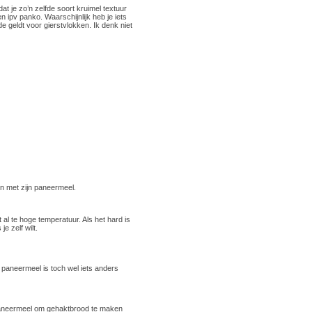
t je zo’n zelfde soort kruimel textuur
ipv panko. Waarschijnlijk heb je iets
 geldt voor gierstvlokken. Ik denk niet
den met zijn paneermeel.
 al te hoge temperatuur. Als het hard is
e zelf wilt.
paneermeel is toch wel iets anders
paneermeel om gehaktbrood te maken