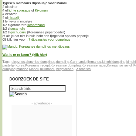
Typisch Koreaans dipsausje voor Mandu
2 el suiker
4 el
lichte sojasaus
of
Kikoman
4 el water
4 el
rijstazijn
1 lente-ui in ringetjes
1/2 tl geroosterd
sesamzaad
1/2 tl
sesamolie
1/2 tl
gochugaru
(Koreaanse peperpoeder)
of als je dat niet in huis hebt een fijngehakt spaans pepertje
Of klik hier voor :
7 dipsausjes voor dumplings
Wat is er te koop? (klik hier)
Tags:
diepvries
,
diepvries-dumplings
,
dumpling
,
Gunmandu
,
jjinmandu
,
kimchi dumpling
,
kimch
pasteitje
,
Korea
,
Koreaans recept
,
Koreaanse dumpling
,
Koreaanse jiaozi
,
Koreaanse ravioli
,
K
dumpling
,
mandoo
,
Mandu
,
mulmandu
,
vegetarisch
|
2
reacties
DOORZOEK DE SITE
Zoeken
naar:
- advertentie -