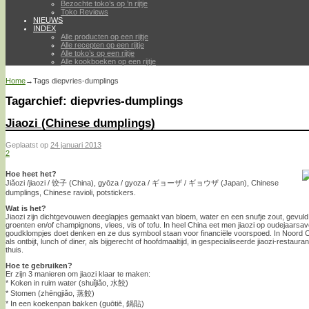
Bezochte toko’s op ’n rijtje
Toko Reviews
NIEUWS
INDEX
Alle producten op een rijtje
Alle recepten op een rijtje
Alle toko’s op een rijtje
Alle kookboeken op een rijtje
Home
→Tags
diepvries-dumplings
Tagarchief:
diepvries-dumplings
Jiaozi (Chinese dumplings)
Geplaatst op
24 januari 2013
2
Hoe heet het?
Jiǎozi /jiaozi / 饺子 (China), gyōza / gyoza / ギョーザ / ギョウザ (Japan), Chinese
dumplings, Chinese ravioli, potstickers.
Wat is het?
Jiaozi zijn dichtgevouwen deeglapjes gemaakt van bloem, water en een snufje zout, gevul
groenten en/of champignons, vlees, vis of tofu. In heel China eet men jiaozi op oudejaar
goudklompjes doet denken en ze dus symbool staan voor financiële voorspoed. In Noord Chi
als ontbijt, lunch of diner, als bijgerecht of hoofdmaaltijd, in gespecialiseerde jiaozi-resta
thuis.
Hoe te gebruiken?
Er zijn 3 manieren om jiaozi klaar te maken:
* Koken in ruim water (shuǐjiǎo, 水餃)
* Stomen (zhēngjiǎo, 蒸餃)
* In een koekenpan bakken (guōtiē, 鍋貼)