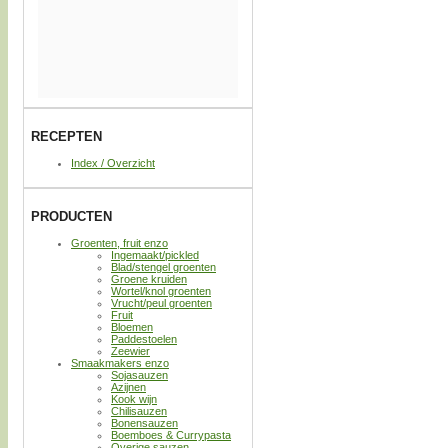
RECEPTEN
Index / Overzicht
PRODUCTEN
Groenten, fruit enzo
Ingemaakt/pickled
Blad/stengel groenten
Groene kruiden
Wortel/knol groenten
Vrucht/peul groenten
Fruit
Bloemen
Paddestoelen
Zeewier
Smaakmakers enzo
Sojasauzen
Azijnen
Kook wijn
Chilisauzen
Bonensauzen
Boemboes & Currypasta
Overige sauzen