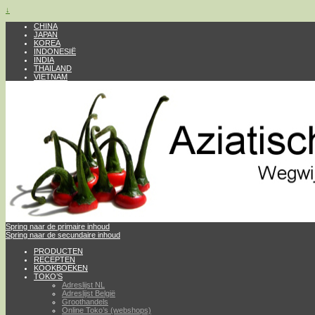
↓
CHINA
JAPAN
KOREA
INDONESIË
INDIA
THAILAND
VIETNAM
Spring naar de primaire inhoud
Spring naar de secundaire inhoud
PRODUCTEN
RECEPTEN
KOOKBOEKEN
TOKO’S
Adreslijst NL
Adreslijst België
Groothandels
Online Toko’s (webshops)