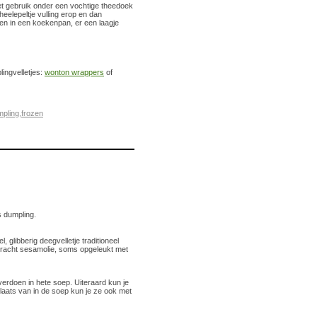
het gebruik onder een vochtige theedoek
eelepeltje vulling erop en dan
ken in een koekenpan, er een laagje
ingvelletjes:
wonton wrappers
of
mpling
,
frozen
 dumpling.
glibberig deegvelletje traditioneel
bracht sesamolie, soms opgeleukt met
rdoen in hete soep. Uiteraard kun je
laats van in de soep kun je ze ook met