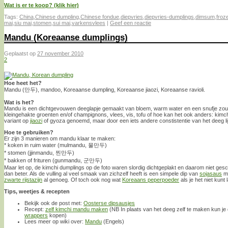
Wat is er te koop? (klik hier)
Tags:
China
,
Chinese dumpling
,
Chinese fondue
,
diepvries
,
diepvries-dumplings
,
dimsum
,
froz
mai
,
siu mai
,
stomen
,
sui mai
,
varkensvlees
|
Geef een reactie
Mandu (Koreaanse dumplings)
Geplaatst op
27 november 2010
2
Hoe heet het?
Mandu (만두), mandoo, Koreaanse dumpling, Koreaanse jiaozi, Koreaanse ravioli.
Wat is het?
Mandu is een dichtgevouwen deeglapje gemaakt van bloem, warm water en een snufje zou
kleingehakte groenten en/of champignons, vlees, vis, tofu of hoe kan het ook anders: ki
variant op
jiaozi
of gyoza genoemd, maar door een iets andere constistentie van het deeg li
Hoe te gebruiken?
Er zijn 3 manieren om mandu klaar te maken:
* koken in ruim water (mulmandu, 물만두)
* stomen (jjinmandu, 찐만두)
* bakken of frituren (gunmandu, 군만두)
Maar let op, de kimchi dumplings op de foto waren slordig dichtgeplakt en daarom niet ges
dan beter. Als de vulling al veel smaak van zichzelf heeft is een simpele dip van
sojasaus
me
zwarte rijstazijn
al genoeg. Of toch ook nog wat
Koreaans peperpoeder
als je het niet kunt 
Tips, weetjes & recepten
Bekijk ook de post met:
Oosterse dipsausjes
Recept:
zelf kimchi mandu maken
(NB In plaats van het deeg zelf te maken kun je
wrappers
kopen)
Lees meer op wiki over:
Mandu
(Engels)