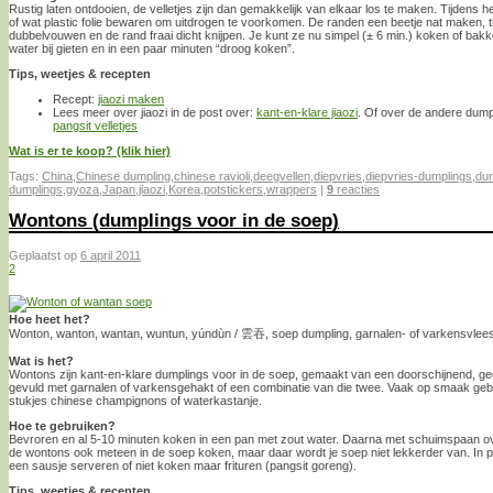
Rustig laten ontdooien, de velletjes zijn dan gemakkelijk van elkaar los te maken. Tijdens 
of wat plastic folie bewaren om uitdrogen te voorkomen. De randen een beetje nat maken, th
dubbelvouwen en de rand fraai dicht knijpen. Je kunt ze nu simpel (± 6 min.) koken of bak
water bij gieten en in een paar minuten “droog koken”.
Tips, weetjes & recepten
Recept:
jiaozi maken
Lees meer over jiaozi in de post over:
kant-en-klare jiaozi
. Of over de andere dumpl
pangsit velletjes
Wat is er te koop? (klik hier)
Tags:
China
,
Chinese dumpling
,
chinese ravioli
,
deegvellen
,
diepvries
,
diepvries-dumplings
,
du
dumplings
,
gyoza
,
Japan
,
jiaozi
,
Korea
,
potstickers
,
wrappers
|
9
reacties
Wontons (dumplings voor in de soep)
Geplaatst op
6 april 2011
2
Hoe heet het?
Wonton, wanton, wantan, wuntun, yúndùn / 雲吞, soep dumpling, garnalen- of varkensvlees
Wat is het?
Wontons zijn kant-en-klare dumplings voor in de soep, gemaakt van een doorschijnend, geel, 
gevuld met garnalen of varkensgehakt of een combinatie van die twee. Vaak op smaak ge
stukjes chinese champignons of waterkastanje.
Hoe te gebruiken?
Bevroren en al 5-10 minuten koken in een pan met zout water. Daarna met schuimspaan ove
de wontons ook meteen in de soep koken, maar daar wordt je soep niet lekkerder van. In p
een sausje serveren of niet koken maar frituren (pangsit goreng).
Tips, weetjes & recepten