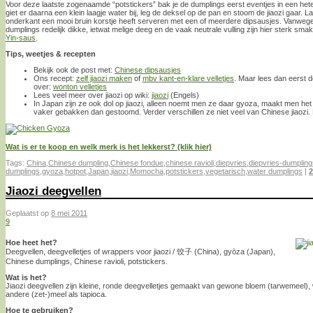
Voor deze laatste zogenaamde “potstickers” bak je de dumplings eerst eventjes in een hete
giet er daarna een klein laagje water bij, leg de deksel op de pan en stoom de jiaozi gaar. 
onderkant een mooi bruin korstje heeft serveren met een of meerdere dipsausjes. Vanwege 
dumplings redelijk dikke, ietwat melige deeg en de vaak neutrale vulling zijn hier sterk sma
Yin-saus
.
Tips, weetjes & recepten
Bekijk ook de post met:
Chinese dipsausjes
Ons recept:
zelf jiaozi maken
of
mbv kant-en-klare velletjes
. Maar lees dan eerst 
over:
wonton velletjes
Lees veel meer over jiaozi op wiki:
jiaozi
(Engels)
In Japan zijn ze ook dol op jiaozi, alleen noemt men ze daar gyoza, maakt men het
vaker gebakken dan gestoomd. Verder verschillen ze niet veel van Chinese jiaozi. 
Wat is er te koop en welk merk is het lekkerst? (klik hier)
Tags:
China
,
Chinese dumpling
,
Chinese fondue
,
chinese ravioli
,
diepvries
,
diepvries-dumpling
dumplings
,
gyoza
,
hotpot
,
Japan
,
jiaozi
,
Momocha
,
potstickers
,
vegetarisch
,
water dumplings
|
2
Jiaozi deegvellen
Geplaatst op
8 mei 2011
9
Hoe heet het?
Deegvellen, deegvelletjes of wrappers voor jiaozi / 饺子 (China), gyōza (Japan),
Chinese dumplings, Chinese ravioli, potstickers.
Wat is het?
Jiaozi deegvellen zijn kleine, ronde deegvelletjes gemaakt van gewone bloem (tarwemeel)
andere (zet-)meel als tapioca.
Hoe te gebruiken?