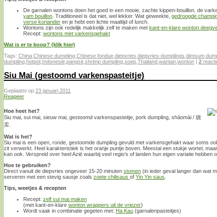
De garnalen wontons doen het goed in een mooie, zachte kippen-bouillon, de varke
yam bouillon
. Traditioneel is dat niet, wel lekker. Wat geweekte,
gedroogde champi
verse koriander
en je hebt een lichte maaltijd of lunch.
Wontons zijn ook redelijk makkelijk zelf te maken met
kant-en-klare wonton deegvel
Recept:
wontons met varkensgehakt
Wat is er te koop? (klik hier)
Tags:
China
,
Chinese dumpling
,
Chinese fondue
,
diepvries
,
diepvries-dumplings
,
dimsum
,
dump
dumpling
,
hotpot
,
Indonesië
,
pangsit
,
shrimp dumpling
,
soep
,
Thailand
,
wantan
,
wonton
|
2
reacti
Siu Mai (gestoomd varkenspasteitje)
Geplaatst op
23 januari 2011
Reageer
Hoe heet het?
Siu mai, sui mai, sieuw mai, gestoomd varkenspasteitje, pork dumpling, shāomài / 烧
卖.
Wat is het?
Siu mai is een open, ronde, gestoomde dumpling gevuld met varkensgehakt waar soms ook
zit verwerkt. Heel karakteristiek is het oranje puntje boven. Meestal een stukje wortel, maa
kan ook. Verspreid over heel Azië waarbij veel regio’s of landen hun eigen variatie hebben 
Hoe te gebruiken?
Direct vanuit de diepvries ongeveer 15-20 minuten
stomen
(in ieder geval langer dan wat 
serveren met een stevig sausje zoals
zoete chilisaus
of
Yin Yin saus
.
Tips, weetjes & recepten
Recept:
zelf sui mai maken
(met kant-en-klare
wonton wrappers uit de vriezer
)
Wordt vaak in combinatie gegeten met:
Ha Kau
(garnalenpasteitjes)