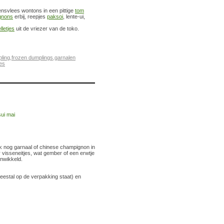
nsvlees wontons in een pittige
tom
gnons
erbij, reepjes
paksoi
, lente-ui,
letjes
uit de vriezer van de toko.
ling
,
frozen dumplings
,
garnalen
es
 nog garnaal of chinese champignon in
r visseneitjes, wat gember of een erwtje
onwikkeld.
meestal op de verpakking staat) en