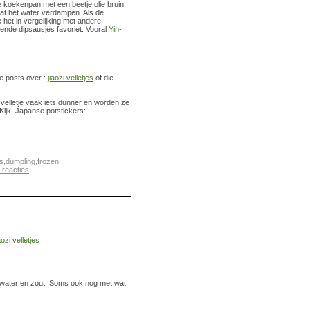
 koekenpan met een beetje olie bruin,
Laat het water verdampen. Als de
het in vergelijking met andere
kende dipsausjes favoriet. Vooral
Yin-
de posts over :
jiaozi velletjes
of die
 velletje vaak iets dunner en worden ze
Kijk, Japanse potstickers:
s
,
dumpling
,
frozen
reacties
, water en zout. Soms ook nog met wat