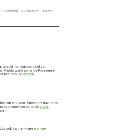
en dumplings
,
hotpot
,
sieuw mai
,
siew
t, gevuld met een mengsel van
mchi. Mandu wordt soms de Koreaanse
jkt het meer op
wonton
.
chikt om te koken. Stomen of bakken is
t eventueel een scheutje
zoete,
laten.
 dus ook kant-en-klare
wonton-