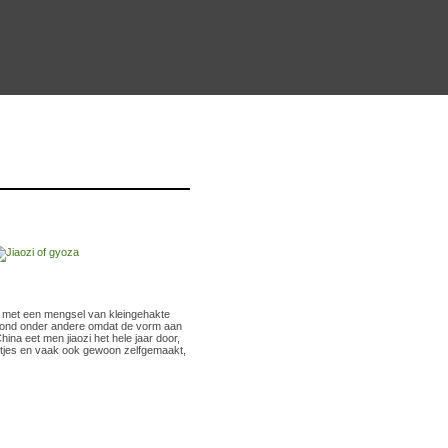
d met een mengsel van kleingehakte
savond onder andere omdat de vorm aan
na eet men jiaozi het hele jaar door,
urantjes en vaak ook gewoon zelfgemaakt,