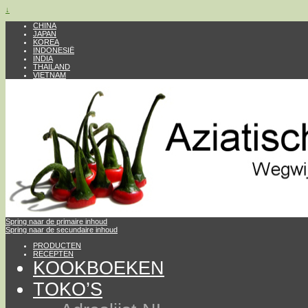
↓
CHINA
JAPAN
KOREA
INDONESIË
INDIA
THAILAND
VIETNAM
Spring naar de primaire inhoud
Spring naar de secundaire inhoud
PRODUCTEN
RECEPTEN
KOOKBOEKEN
TOKO’S