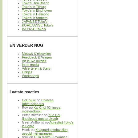
Toko’s Den Bosch
Toko’s in Tilburg
Toko’s in Eindhoven
Toko’s in Helmond
Toko’s in Arnhem
JAPANSE Toko’s
KOREAANSE Toko’s
INDIASE Toko’s
EN VERDER NOG
Nieuws & nieuwtjes
Feedback & Vragen
Vijf leuke quizjes
In de media
Adverteren & Stats
Linkjes
Workshops
Laatste reacties
CoCoFlix
op
Chinese
lichte sojasaus
Roy
op
Kai Choi (Chinese
mosterdkool)
Peter Bottelier
op
Xue Cai
(ingelegde mosterdkool)
Geert Anthonis
op
Adreslijst Toko’s
in België
Henk
op
Knapperige tofuvellen
gevuld met garnalen
remi
op
Gula djawa (Javaanse