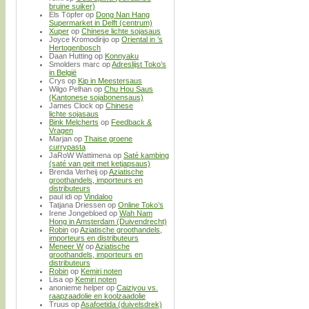
bruine suiker)
Els Töpfer
op
Dong Nan Hang
Supermarket in Delft (centrum)
Xuper
op
Chinese lichte sojasaus
Joyce Kromodirijo
op
Oriental in ’s
Hertogenbosch
Daan Hutting
op
Konnyaku
Smolders marc
op
Adreslijst Toko’s
in België
Crys
op
Kip in Meestersaus
Wilgo Pelhan
op
Chu Hou Saus
(Kantonese sojabonensaus)
James Clock
op
Chinese
lichte sojasaus
Bink Melcherts
op
Feedback &
Vragen
Marjan
op
Thaise groene
currypasta
JaRoW Wattimena
op
Saté kambing
(saté van geit met ketjapsaus)
Brenda Verheij
op
Aziatische
groothandels, importeurs en
distributeurs
paul idi
op
Vindaloo
Tatjana Driessen
op
Online Toko’s
Irene Jongebloed
op
Wah Nam
Hong in Amsterdam (Duivendrecht)
Robin
op
Aziatische groothandels,
importeurs en distributeurs
Meneer W
op
Aziatische
groothandels, importeurs en
distributeurs
Robin
op
Kemiri noten
Lisa
op
Kemiri noten
anonieme helper
op
Caiziyou vs.
raapzaadolie en koolzaadolie
Truus
op
Asafoetida (duivelsdrek)