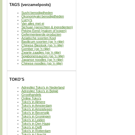
TAGS (verzamelposts)
Sushi benodigdheden
Okonomiyaki benodigdheden
Curry’s
Van alles met ei
Sichuan (gerechten & ingredienten)
Peking Eend (maken of kopen)
Gefermenteerde producten
Aziatische soorten Kool
Basilicum soorten (op ’n rijtje)
Chinese Bieslook (op ’n rijtje)
Gember (op ’n rijtje)
Zwarte zaadjes (op ’n rijtje)
Sojabonensauzen (op ’n rijtje)
Japanse noodles (op ’n rijtje)
Chinese noodles (op ’n rijtje)
TOKO’S
Adreslijst Toko’s in Nederland
Adreslijst Toko’s in België
Groothandels
Online Toko’s
Toko’s in Almere
Toko’s in Amsterdam
Toko’s in Amstelveen
Toko’s in Beverwijk
Toko’s in Groningen
Toko’s in Leiden
Toko’s in Den Haag
Toko’s in Delft
Toko’s in Rotterdam
Toko’s in Utrecht