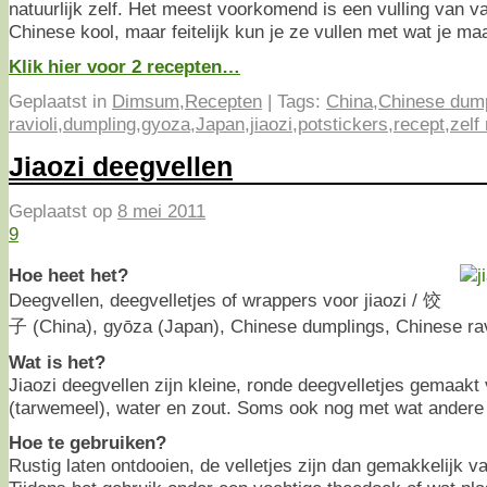
natuurlijk zelf. Het meest voorkomend is een vulling van 
Chinese kool, maar feitelijk kun je ze vullen met wat je maa
Klik hier voor 2 recepten…
Geplaatst in
Dimsum
,
Recepten
|
Tags:
China
,
Chinese dump
ravioli
,
dumpling
,
gyoza
,
Japan
,
jiaozi
,
potstickers
,
recept
,
zelf
Jiaozi deegvellen
Geplaatst op
8 mei 2011
9
Hoe heet het?
Deegvellen, deegvelletjes of wrappers voor jiaozi / 饺
子 (China), gyōza (Japan), Chinese dumplings, Chinese ravi
Wat is het?
Jiaozi deegvellen zijn kleine, ronde deegvelletjes gemaak
(tarwemeel), water en zout. Soms ook nog met wat andere 
Hoe te gebruiken?
Rustig laten ontdooien, de velletjes zijn dan gemakkelijk v