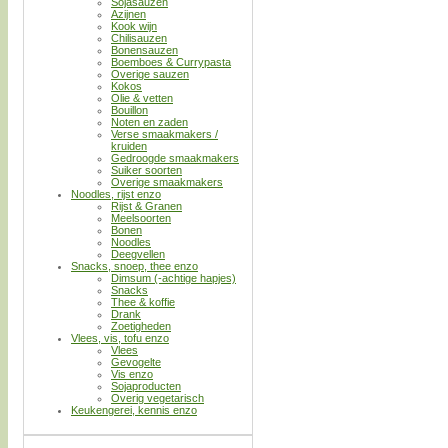
Sojasauzen
Azijnen
Kook wijn
Chilisauzen
Bonensauzen
Boemboes & Currypasta
Overige sauzen
Kokos
Olie & vetten
Bouillon
Noten en zaden
Verse smaakmakers /
kruiden
Gedroogde smaakmakers
Suiker soorten
Overige smaakmakers
Noodles, rijst enzo
Rijst & Granen
Meelsoorten
Bonen
Noodles
Deegvellen
Snacks, snoep, thee enzo
Dimsum (-achtige hapjes)
Snacks
Thee & koffie
Drank
Zoetigheden
Vlees, vis, tofu enzo
Vlees
Gevogelte
Vis enzo
Sojaproducten
Overig vegetarisch
Keukengerei, kennis enzo