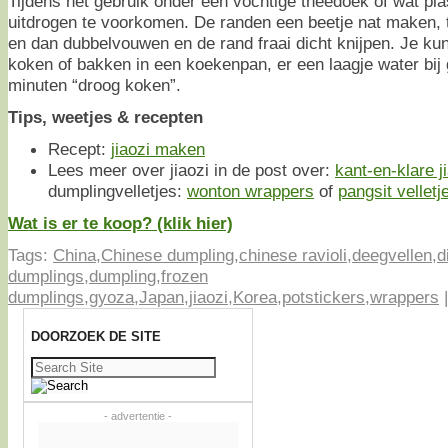
Tijdens het gebruik onder een vochtige theedoek of wat pla
uitdrogen te voorkomen. De randen een beetje nat maken, th
en dan dubbelvouwen en de rand fraai dicht knijpen. Je kun
koken of bakken in een koekenpan, er een laagje water bij 
minuten “droog koken”.
Tips, weetjes & recepten
Recept:
jiaozi maken
Lees meer over jiaozi in de post over:
kant-en-klare j
dumplingvelletjes:
wonton wrappers
of
pangsit velletj
Wat is er te koop? (klik hier)
Tags:
China
,
Chinese dumpling
,
chinese ravioli
,
deegvellen
,
d
dumplings
,
dumpling
,
frozen
dumplings
,
gyoza
,
Japan
,
jiaozi
,
Korea
,
potstickers
,
wrappers
DOORZOEK DE SITE
Zoeken
naar:
- advertentie -