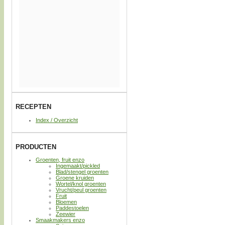
RECEPTEN
Index / Overzicht
PRODUCTEN
Groenten, fruit enzo
Ingemaakt/pickled
Blad/stengel groenten
Groene kruiden
Wortel/knol groenten
Vrucht/peul groenten
Fruit
Bloemen
Paddestoelen
Zeewier
Smaakmakers enzo