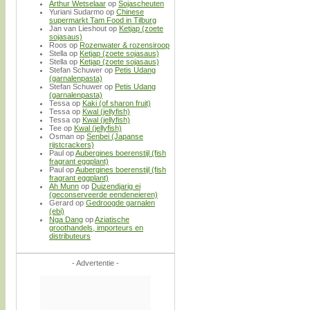
Arthur Wetselaar
op
Sojascheuten
Yuriani Sudarmo
op
Chinese
supermarkt Tam Food in Tilburg
Jan van Lieshout
op
Ketjap (zoete
sojasaus)
Roos
op
Rozenwater & rozensiroop
Stella
op
Ketjap (zoete sojasaus)
Stella
op
Ketjap (zoete sojasaus)
Stefan Schuwer
op
Petis Udang
(garnalenpasta)
Stefan Schuwer
op
Petis Udang
(garnalenpasta)
Tessa
op
Kaki (of sharon fruit)
Tessa
op
Kwal (jellyfish)
Tessa
op
Kwal (jellyfish)
Tee
op
Kwal (jellyfish)
Osman
op
Senbei (Japanse
rijstcrackers)
Paul
op
Aubergines boerenstijl (fish
fragrant eggplant)
Paul
op
Aubergines boerenstijl (fish
fragrant eggplant)
Ah Munn
op
Duizendjarig ei
(geconserveerde eendeneieren)
Gerard
op
Gedroogde garnalen
(ebi)
Nga Dang
op
Aziatische
groothandels, importeurs en
distributeurs
- Advertentie -