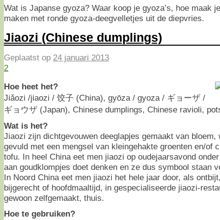
Wat is Japanse gyoza? Waar koop je gyoza’s, hoe maak je 
maken met ronde gyoza-deegvelletjes uit de diepvries.
Jiaozi (Chinese dumplings)
Geplaatst op
24 januari 2013
2
Hoe heet het?
Jiǎozi /jiaozi / 饺子 (China), gyōza / gyoza / ギョーザ /
ギョウザ (Japan), Chinese dumplings, Chinese ravioli, pots
Wat is het?
Jiaozi zijn dichtgevouwen deeglapjes gemaakt van bloem, w
gevuld met een mengsel van kleingehakte groenten en/of c
tofu. In heel China eet men jiaozi op oudejaarsavond ond
aan goudklompjes doet denken en ze dus symbool staan vo
In Noord China eet men jiaozi het hele jaar door, als ontbijt,
bijgerecht of hoofdmaaltijd, in gespecialiseerde jiaozi-rest
gewoon zelfgemaakt, thuis.
Hoe te gebruiken?