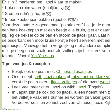
Er zijn 3 manieren om jiaozi klaar te maken:
* Koken in ruim water (shuǐjiǎo, 水餃)
* Stomen (zhēngjiǎo, 蒸餃)
* In een koekenpan bakken (guōtiē, 鍋貼)
Voor deze laatste zogenaamde “potstickers” bak je de dump
een hete koekenpan met een beetje olie bruin, giet er daarn
bij, leg de deksel op de pan en stoom de jiaozi gaar. Laat
de onderkant een mooi bruin korstje heeft serveren met e
dipsausjes. Vanwege het in vergelijking met andere dumplin
melige deeg en de vaak neutrale vulling zijn hier sterk s
favoriet. Vooral
Yin-Yin-saus
.
Tips, weetjes & recepten
Bekijk ook de post met:
Chinese dipsausjes
Ons recept:
zelf jiaozi maken
of
mbv kant-en-klare ve
eerst de posts over :
jiaozi velletjes
of die over:
wonto
Lees veel meer over jiaozi op wiki:
jiaozi
(Engels)
In Japan zijn ze ook dol op jiaozi, alleen noemt men
het velletje vaak iets dunner en worden ze vaker ge
Verder verschillen ze niet veel van Chinese jiaozi. Ki