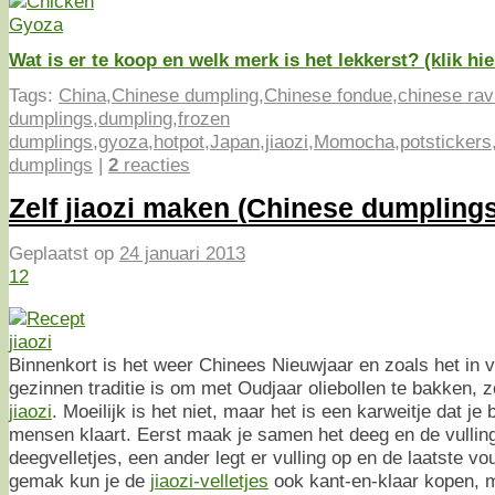
Wat is er te koop en welk merk is het lekkerst? (klik hie
Tags:
China
,
Chinese dumpling
,
Chinese fondue
,
chinese ravi
dumplings
,
dumpling
,
frozen
dumplings
,
gyoza
,
hotpot
,
Japan
,
jiaozi
,
Momocha
,
potstickers
dumplings
|
2
reacties
Zelf jiaozi maken (Chinese dumplings
Geplaatst op
24 januari 2013
12
Binnenkort is het weer Chinees Nieuwjaar en zoals het in 
gezinnen traditie is om met Oudjaar oliebollen te bakken,
jiaozi
. Moeilijk is het niet, maar het is een karweitje dat j
mensen klaart. Eerst maak je samen het deeg en de vulling,
deegvelletjes, een ander legt er vulling op en de laatste vo
gemak kun je de
jiaozi-velletjes
ook kant-en-klaar kopen, m