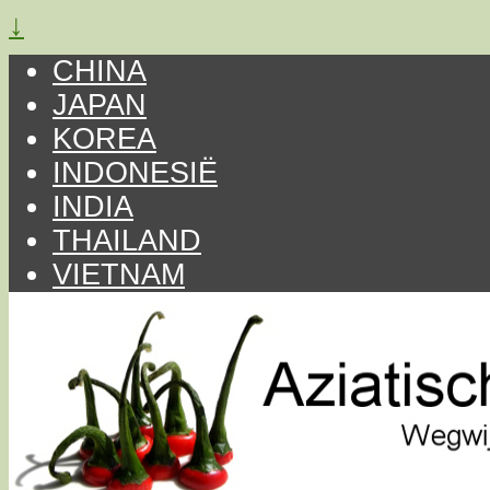
↓
CHINA
JAPAN
KOREA
INDONESIË
INDIA
THAILAND
VIETNAM