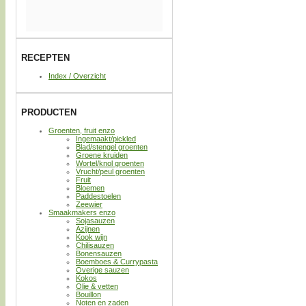
RECEPTEN
Index / Overzicht
PRODUCTEN
Groenten, fruit enzo
Ingemaakt/pickled
Blad/stengel groenten
Groene kruiden
Wortel/knol groenten
Vrucht/peul groenten
Fruit
Bloemen
Paddestoelen
Zeewier
Smaakmakers enzo
Sojasauzen
Azijnen
Kook wijn
Chilisauzen
Bonensauzen
Boemboes & Currypasta
Overige sauzen
Kokos
Olie & vetten
Bouillon
Noten en zaden