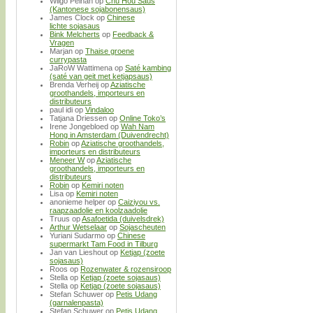
Wilgo Pelhan
op
Chu Hou Saus
(Kantonese sojabonensaus)
James Clock
op
Chinese
lichte sojasaus
Bink Melcherts
op
Feedback &
Vragen
Marjan
op
Thaise groene
currypasta
JaRoW Wattimena
op
Saté kambing
(saté van geit met ketjapsaus)
Brenda Verheij
op
Aziatische
groothandels, importeurs en
distributeurs
paul idi
op
Vindaloo
Tatjana Driessen
op
Online Toko’s
Irene Jongebloed
op
Wah Nam
Hong in Amsterdam (Duivendrecht)
Robin
op
Aziatische groothandels,
importeurs en distributeurs
Meneer W
op
Aziatische
groothandels, importeurs en
distributeurs
Robin
op
Kemiri noten
Lisa
op
Kemiri noten
anonieme helper
op
Caiziyou vs.
raapzaadolie en koolzaadolie
Truus
op
Asafoetida (duivelsdrek)
Arthur Wetselaar
op
Sojascheuten
Yuriani Sudarmo
op
Chinese
supermarkt Tam Food in Tilburg
Jan van Lieshout
op
Ketjap (zoete
sojasaus)
Roos
op
Rozenwater & rozensiroop
Stella
op
Ketjap (zoete sojasaus)
Stella
op
Ketjap (zoete sojasaus)
Stefan Schuwer
op
Petis Udang
(garnalenpasta)
Stefan Schuwer
op
Petis Udang