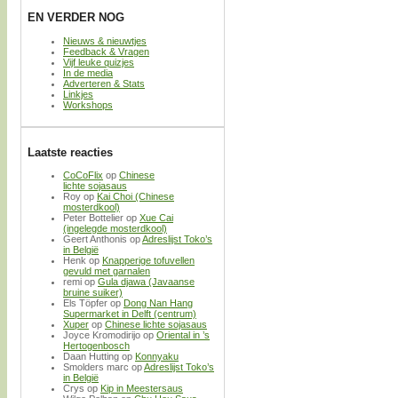
EN VERDER NOG
Nieuws & nieuwtjes
Feedback & Vragen
Vijf leuke quizjes
In de media
Adverteren & Stats
Linkjes
Workshops
Laatste reacties
CoCoFlix
op
Chinese
lichte sojasaus
Roy
op
Kai Choi (Chinese
mosterdkool)
Peter Bottelier
op
Xue Cai
(ingelegde mosterdkool)
Geert Anthonis
op
Adreslijst Toko’s
in België
Henk
op
Knapperige tofuvellen
gevuld met garnalen
remi
op
Gula djawa (Javaanse
bruine suiker)
Els Töpfer
op
Dong Nan Hang
Supermarket in Delft (centrum)
Xuper
op
Chinese lichte sojasaus
Joyce Kromodirijo
op
Oriental in ’s
Hertogenbosch
Daan Hutting
op
Konnyaku
Smolders marc
op
Adreslijst Toko’s
in België
Crys
op
Kip in Meestersaus