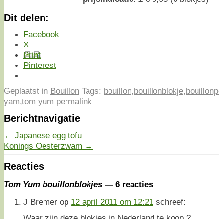
Dit delen:
Facebook
X
Print
Pinterest
Geplaatst in
Bouillon
Tags:
bouillon
,
bouillonblokje
,
bouillon
yam
,
tom yum
permalink
Berichtnavigatie
←
Japanese egg tofu
Konings Oesterzwam
→
Reacties
Tom Yum bouillonblokjes
— 6 reacties
J Bremer
op
12 april 2011 om 12:21
schreef:
Waar zijn deze blokjes in Nederland te koop ?