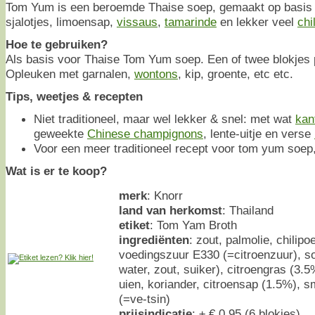
Tom Yum is een beroemde Thaise soep, gemaakt op basis
sjalotjes, limoensap,
vissaus
,
tamarinde
en lekker veel
chi
Hoe te gebruiken?
Als basis voor Thaise Tom Yum soep. Een of twee blokjes p
Opleuken met garnalen,
wontons
, kip, groente, etc etc.
Tips, weetjes & recepten
Niet traditioneel, maar wel lekker & snel: met wat
kan
geweekte
Chinese champignons
, lente-uitje en verse
Voor een meer traditioneel recept voor tom yum soep,
Wat is er te koop?
merk
: Knorr
land van herkomst
: Thailand
etiket
: Tom Yam Broth
ingrediënten
: zout, palmolie, chilipo
voedingszuur E330 (=citroenzuur), s
water, zout, suiker), citroengras (3.5
uien, koriander, citroensap (1.5%), 
(=ve-tsin)
prijsindicatie
: ± € 0,95 (6 blokjes)