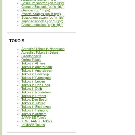
Basilicum soorten (op ’n rijtje)
Chinese Bieslook (op ’n rijtje)
Gember (op ’n rijtje)
Zwarte zaadjes (op ’n rijtje)
Sojabonensauzen (op ’n rijtje)
Japanse noodles (op ’n rijtje)
Chinese noodles (op ’n rijtje)
TOKO’S
Adreslijst Toko’s in Nederland
Adreslijst Toko’s in België
Groothandels
Online Toko’s
Toko’s in Almere
Toko’s in Amsterdam
Toko’s in Amstelveen
Toko’s in Beverwijk
Toko’s in Groningen
Toko’s in Leiden
Toko’s in Den Haag
Toko’s in Delft
Toko’s in Rotterdam
Toko’s in Utrecht
Toko’s Den Bosch
Toko’s in Tilburg
Toko’s in Eindhoven
Toko’s in Helmond
Toko’s in Arnhem
JAPANSE Toko’s
KOREAANSE Toko’s
INDIASE Toko’s