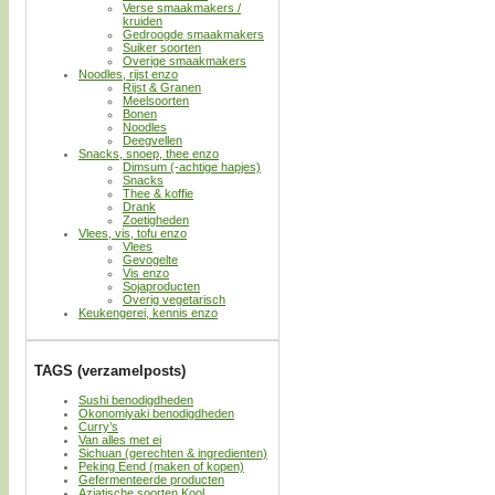
Verse smaakmakers /
kruiden
Gedroogde smaakmakers
Suiker soorten
Overige smaakmakers
Noodles, rijst enzo
Rijst & Granen
Meelsoorten
Bonen
Noodles
Deegvellen
Snacks, snoep, thee enzo
Dimsum (-achtige hapjes)
Snacks
Thee & koffie
Drank
Zoetigheden
Vlees, vis, tofu enzo
Vlees
Gevogelte
Vis enzo
Sojaproducten
Overig vegetarisch
Keukengerei, kennis enzo
TAGS (verzamelposts)
Sushi benodigdheden
Okonomiyaki benodigdheden
Curry’s
Van alles met ei
Sichuan (gerechten & ingredienten)
Peking Eend (maken of kopen)
Gefermenteerde producten
Aziatische soorten Kool