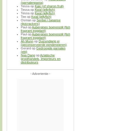
(garnalenpasta)
Tessa
op
Kaki (of sharon fruit)
Tessa
op
Kwal (jellyfish)
Tessa
op
Kwal (jellyfish)
Tee
op
Kwal (jellyfish)
Osman
op
Senbei (Japanse
rijstcrackers)
Paul
op
Aubergines boerenstijl (fish
fragrant eggplant)
Paul
op
Aubergines boerenstijl (fish
fragrant eggplant)
Ah Munn
op
Duizendjarig ei
(geconserveerde eendeneieren)
Gerard
op
Gedroogde garnalen
(ebi)
Nga Dang
op
Aziatische
groothandels, importeurs en
distributeurs
- Advertentie -