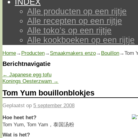
INDEX
Alle producten op een rijtje
Alle recepten op een rijtje
Alle toko’s op een rijtje
Alle kookboeken op een rijtje
Home
→
Producten
→
Smaakmakers enzo
→
Bouillon
→
Tom Y
Berichtnavigatie
←
Japanese egg tofu
Konings Oesterzwam
→
Tom Yum bouillonblokjes
Geplaatst op
5 september 2008
Hoe heet het?
Tom Yum, Tom Yam，泰国汤粉
Wat is het?